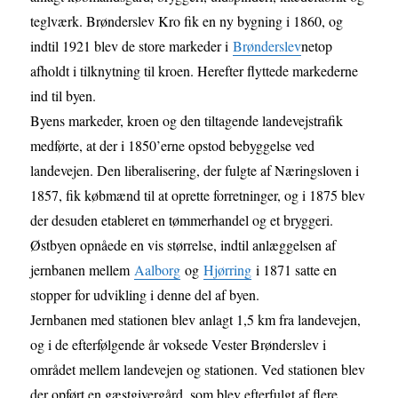
teglværk. Brønderslev Kro fik en ny bygning i 1860, og
indtil 1921 blev de store markeder i
Brønderslev
netop
afholdt i tilknytning til kroen. Herefter flyttede markederne
ind til byen.
Byens markeder, kroen og den tiltagende landevejstrafik
medførte, at der i 1850’erne opstod bebyggelse ved
landevejen. Den liberalisering, der fulgte af Næringsloven i
1857, fik købmænd til at oprette forretninger, og i 1875 blev
der desuden etableret en tømmerhandel og et bryggeri.
Østbyen opnåede en vis størrelse, indtil anlæggelsen af
jernbanen mellem
Aalborg
og
Hjørring
i 1871 satte en
stopper for udvikling i denne del af byen.
Jernbanen med stationen blev anlagt 1,5 km fra landevejen,
og i de efterfølgende år voksede Vester Brønderslev i
området mellem landevejen og stationen. Ved stationen blev
der opført en gæstgivergård, som blev efterfulgt af flere