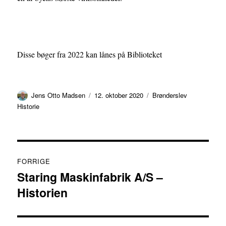
Disse bøger fra 2022 kan lånes på Biblioteket
Forfatter
Udgivet
Kategorier
Jens Otto Madsen
12. oktober 2020
Brønderslev
Historie
Indlægsnavigation
FORRIGE
Staring Maskinfabrik A/S –
Forrige
Historien
indlæg: