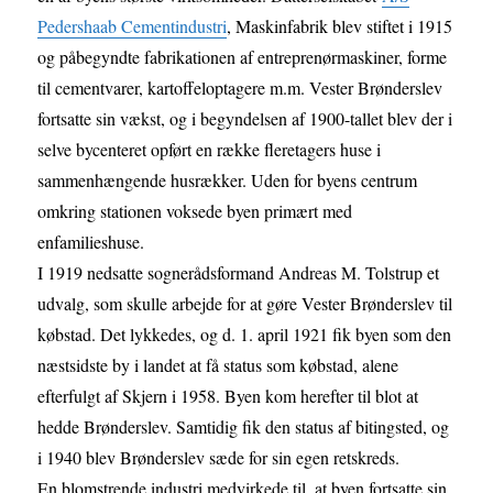
Pedershaab Cementindustri
, Maskinfabrik blev stiftet i 1915
og påbegyndte fabrikationen af entreprenørmaskiner, forme
til cementvarer, kartoffeloptagere m.m. Vester Brønderslev
fortsatte sin vækst, og i begyndelsen af 1900-tallet blev der i
selve bycenteret opført en række fleretagers huse i
sammenhængende husrækker. Uden for byens centrum
omkring stationen voksede byen primært med
enfamilieshuse.
I 1919 nedsatte sognerådsformand Andreas M. Tolstrup et
udvalg, som skulle arbejde for at gøre Vester Brønderslev til
købstad. Det lykkedes, og d. 1. april 1921 fik byen som den
næstsidste by i landet at få status som købstad, alene
efterfulgt af Skjern i 1958. Byen kom herefter til blot at
hedde Brønderslev. Samtidig fik den status af bitingsted, og
i 1940 blev Brønderslev sæde for sin egen retskreds.
En blomstrende industri medvirkede til, at byen fortsatte sin