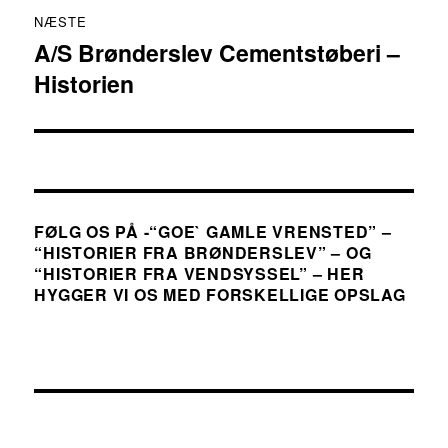
NÆSTE
A/S Brønderslev Cementstøberi –
Næste
Historien
indlæg:
FØLG OS PÅ -“GOE` GAMLE VRENSTED” –
“HISTORIER FRA BRØNDERSLEV” – OG
“HISTORIER FRA VENDSYSSEL” – HER
HYGGER VI OS MED FORSKELLIGE OPSLAG