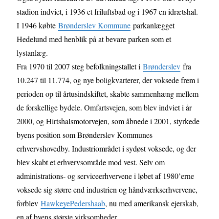
stadion indviet, i 1936 et friluftsbad og i 1967 en idrætshal.
I 1946 købte
Brønderslev Kommune
parkanlægget
Hedelund med henblik på at bevare parken som et
lystanlæg.
Fra 1970 til 2007 steg befolkningstallet i
Brønderslev
fra
10.247 til 11.774, og nye boligkvarterer, der voksede frem i
perioden op til årtusindskiftet, skabte sammenhæng mellem
de forskellige bydele. Omfartsvejen, som blev indviet i år
2000, og Hirtshalsmotorvejen, som åbnede i 2001, styrkede
byens position som Brønderslev Kommunes
erhvervshovedby. Industriområdet i sydøst voksede, og der
blev skabt et erhvervsområde mod vest. Selv om
administrations- og serviceerhvervene i løbet af 1980’erne
voksede sig større end industrien og håndværkserhvervene,
forblev
HawkeyePedershaab
, nu med amerikansk ejerskab,
en af byens største virksomheder.