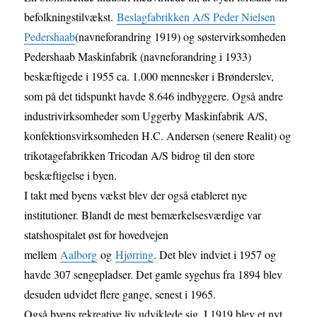
befolkningstilvækst.
Beslagfabrikken A/S Peder Nielsen
Pedershaab
(navneforandring 1919) og søstervirksomheden
Pedershaab Maskinfabrik (navneforandring i 1933)
beskæftigede i 1955 ca. 1.000 mennesker i Brønderslev,
som på det tidspunkt havde 8.646 indbyggere. Også andre
industrivirksomheder som Uggerby Maskinfabrik A/S,
konfektionsvirksomheden H.C. Andersen (senere Realit) og
trikotagefabrikken Tricodan A/S bidrog til den store
beskæftigelse i byen.
I takt med byens vækst blev der også etableret nye
institutioner. Blandt de mest bemærkelsesværdige var
statshospitalet øst for hovedvejen
mellem
Aalborg
og
Hjørring
. Det blev indviet i 1957 og
havde 307 sengepladser. Det gamle sygehus fra 1894 blev
desuden udvidet flere gange, senest i 1965.
Også byens rekreative liv udviklede sig. I 1919 blev et nyt