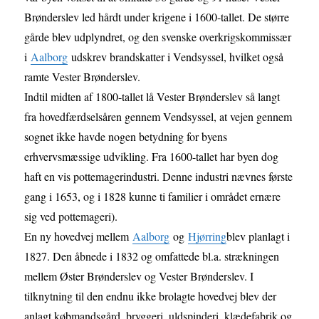
Brønderslev led hårdt under krigene i 1600-tallet. De større
gårde blev udplyndret, og den svenske overkrigskommissær
i
Aalborg
udskrev brandskatter i Vendsyssel, hvilket også
ramte Vester Brønderslev.
Indtil midten af 1800-tallet lå Vester Brønderslev så langt
fra hovedfærdselsåren gennem Vendsyssel, at vejen gennem
sognet ikke havde nogen betydning for byens
erhvervsmæssige udvikling. Fra 1600-tallet har byen dog
haft en vis pottemagerindustri. Denne industri nævnes første
gang i 1653, og i 1828 kunne ti familier i området ernære
sig ved pottemageri).
En ny hovedvej mellem
Aalborg
og
Hjørring
blev planlagt i
1827. Den åbnede i 1832 og omfattede bl.a. strækningen
mellem Øster Brønderslev og Vester Brønderslev. I
tilknytning til den endnu ikke brolagte hovedvej blev der
anlagt købmandsgård, bryggeri, uldspinderi, klædefabrik og