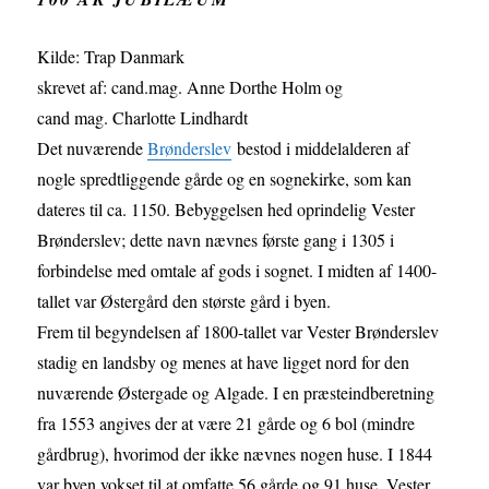
Kilde: Trap Danmark
skrevet af: cand.mag. Anne Dorthe Holm og
cand mag. Charlotte Lindhardt
Det nuværende
Brønderslev
bestod i middelalderen af
nogle spredtliggende gårde og en sognekirke, som kan
dateres til ca. 1150. Bebyggelsen hed oprindelig Vester
Brønderslev; dette navn nævnes første gang i 1305 i
forbindelse med omtale af gods i sognet. I midten af 1400-
tallet var Østergård den største gård i byen.
Frem til begyndelsen af 1800-tallet var Vester Brønderslev
stadig en landsby og menes at have ligget nord for den
nuværende Østergade og Algade. I en præsteindberetning
fra 1553 angives der at være 21 gårde og 6 bol (mindre
gårdbrug), hvorimod der ikke nævnes nogen huse. I 1844
var byen vokset til at omfatte 56 gårde og 91 huse. Vester