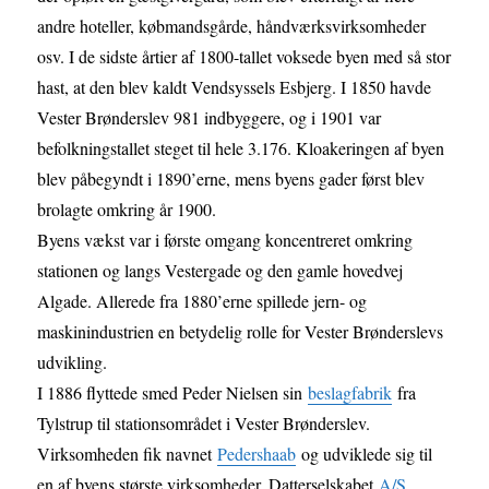
andre hoteller, købmandsgårde, håndværksvirksomheder
osv. I de sidste årtier af 1800-tallet voksede byen med så stor
hast, at den blev kaldt Vendsyssels Esbjerg. I 1850 havde
Vester Brønderslev 981 indbyggere, og i 1901 var
befolkningstallet steget til hele 3.176. Kloakeringen af byen
blev påbegyndt i 1890’erne, mens byens gader først blev
brolagte omkring år 1900.
Byens vækst var i første omgang koncentreret omkring
stationen og langs Vestergade og den gamle hovedvej
Algade. Allerede fra 1880’erne spillede jern- og
maskinindustrien en betydelig rolle for Vester Brønderslevs
udvikling.
I 1886 flyttede smed Peder Nielsen sin
beslagfabrik
fra
Tylstrup til stationsområdet i Vester Brønderslev.
Virksomheden fik navnet
Pedershaab
og udviklede sig til
en af byens største virksomheder. Datterselskabet
A/S