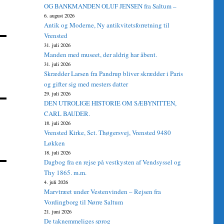
OG BANKMANDEN OLUF JENSEN fra Saltum –
6. august 2026
Antik og Moderne, Ny antikvitetsforretning til
Vrensted
31. juli 2026
Manden med museet, der aldrig har åbent.
31. juli 2026
Skrædder Larsen fra Pandrup bliver skrædder i Paris
og gifter sig med mesters datter
29. juli 2026
DEN UTROLIGE HISTORIE OM SÆBYNITTEN,
CARL BAUDER.
18. juli 2026
Vrensted Kirke, Sct. Thøgersvej, Vrensted 9480
Løkken
18. juli 2026
Dagbog fra en rejse på vestkysten af Vendsyssel og
Thy 1865. m.m.
4. juli 2026
Marvtræet under Vestenvinden – Rejsen fra
Vordingborg til Nørre Saltum
21. juni 2026
De taknemmeliges sprog