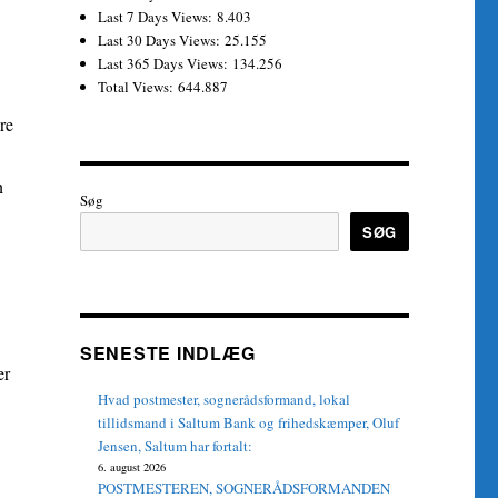
Last 7 Days Views:
8.403
Last 30 Days Views:
25.155
Last 365 Days Views:
134.256
Total Views:
644.887
re
n
Søg
SØG
SENESTE INDLÆG
er
Hvad postmester, sognerådsformand, lokal
tillidsmand i Saltum Bank og frihedskæmper, Oluf
Jensen, Saltum har fortalt:
6. august 2026
POSTMESTEREN, SOGNERÅDSFORMANDEN