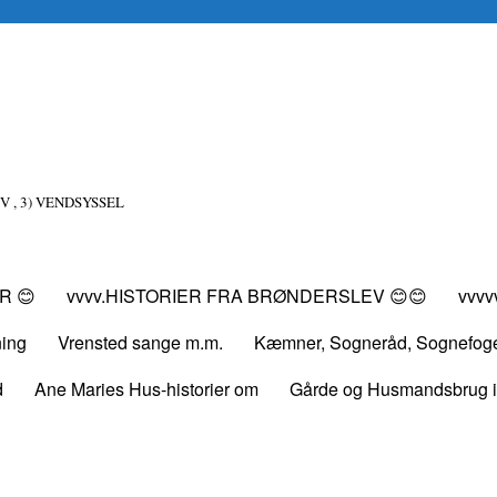
V , 3) VENDSYSSEL
R 😊
vvvv.HISTORIER FRA BRØNDERSLEV 😊😊
vvv
ning
Vrensted sange m.m.
Kæmner, Sogneråd, Sognefog
d
Ane Maries Hus-historier om
Gårde og Husmandsbrug i