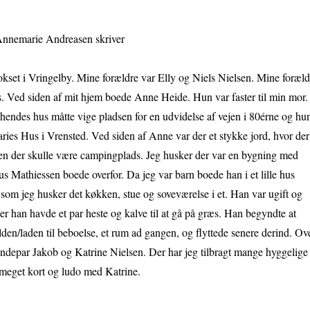
Annemarie Andreasen skriver
vokset i Vringelby. Mine forældre var Elly og Niels Nielsen. Mine foræld
. Ved siden af mit hjem boede Anne Heide. Hun var faster til min mor.
endes hus måtte vige pladsen for en udvidelse af vejen i 80érne og hu
aries Hus i Vrensted. Ved siden af Anne var der et stykke jord, hvor der
n der skulle være campingplads. Jeg husker der var en bygning med
us Mathiessen boede overfor. Da jeg var barn boede han i et lille hus
 som jeg husker det køkken, stue og soveværelse i et. Han var ugift og
er han havde et par heste og kalve til at gå på græs. Han begyndte at
lden/laden til beboelse, et rum ad gangen, og flyttede senere derind. Ov
endepar Jakob og Katrine Nielsen. Der har jeg tilbragt mange hyggelige
t meget kort og ludo med Katrine.