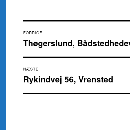
Indlægsnavigation
FORRIGE
Thøgerslund, Bådstedhede
Forrige
indlæg:
NÆSTE
Rykindvej 56, Vrensted
Næste
indlæg: