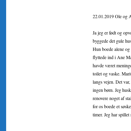
22.01.2019 Ole og 
Ja jeg er født og op
byggede det gule hus
Hun boede alene og h
flyttede ind i Ane M
havde været meninge
toilet og vaske. Mari
langs vejen. Det var,
ingen børn. Jeg husk
renovere noget af sta
for os boede et søsk
timer. Jeg har spille