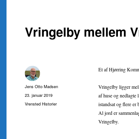
Vringelby mellem V
Et af Hjørring Komm
Forfatter
Jens Otto Madsen
Vringelby ligger mel
Udgivet
23. januar 2019
af huse og nedlagte 
Kategorier
Vrensted Historier
istandsat og flere er
Al jord er sammenlag
Vringelby.