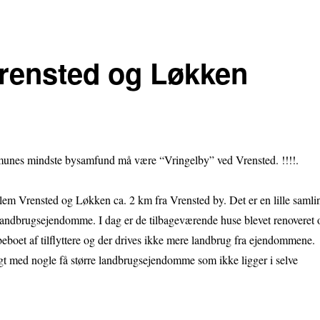
rensted og Løkken
unes mindste bysamfund må være “Vringelby” ved Vrensted. !!!!.
lem Vrensted og Løkken ca. 2 km fra Vrensted by. Det er en lille samli
landbrugsejendomme. I dag er de tilbageværende huse blevet renoveret 
 beboet af tilflyttere og der drives ikke mere landbrug fra ejendommene.
t med nogle få større landbrugsejendomme som ikke ligger i selve