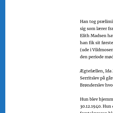
Han tog prælimi
sig som lærer fr
Elith Madsen hav
han fik sit førs
(ude i Vildmosen
den periode mødt
Ægtefællen, Ida 
Serritslev på gå
Brønderslev hvo
Hun blev hjemme
30.12.1940. Hun