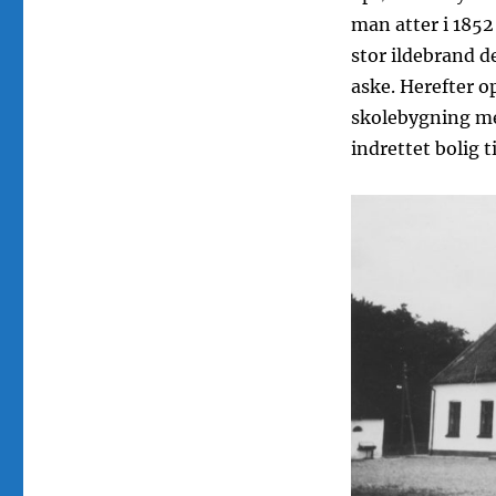
man atter i 1852
stor ildebrand d
aske. Herefter o
skolebygning med
indrettet bolig t