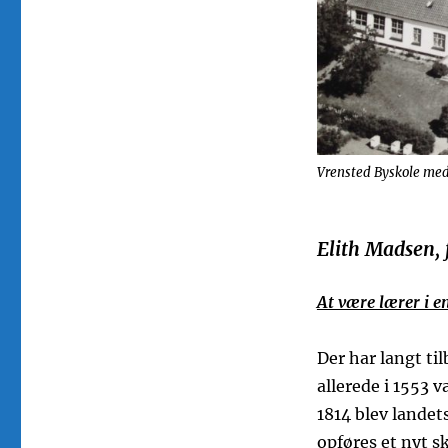
Vrensted Byskole med 
Elith Madsen, 
At være lærer i e
Der har langt til
allerede i 1553 
1814 blev landets
opføres et nyt s