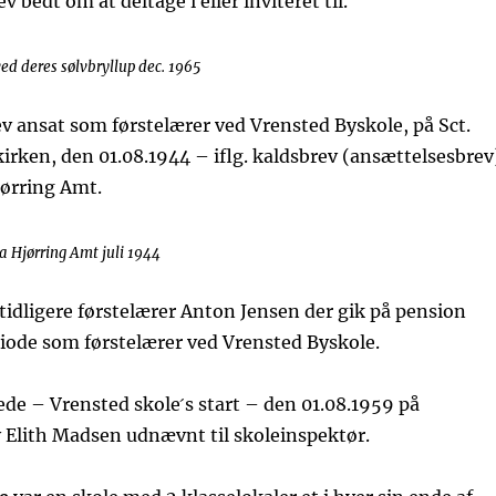
v bedt om at deltage i eller inviteret til.
ed deres sølvbryllup dec. 1965
v ansat som førstelærer ved Vrensted Byskole, på Sct.
irken, den 01.08.1944 – iflg. kaldsbrev (ansættelsesbrev
jørring Amt.
a Hjørring Amt juli 1944
tidligere førstelærer Anton Jensen der gik på pension
riode som førstelærer ved Vrensted Byskole.
e – Vrensted skole ́s start – den 01.08.1959 på
v Elith Madsen udnævnt til skoleinspektør.