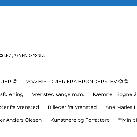
SLEV , 3) VENDSYSSEL
RIER 😊
vvvv.HISTORIER FRA BRØNDERSLEV 😊😊
tsforening
Vrensted sange m.m.
Kæmner, Sognerå
er fra Vrensted
Billeder fra Vrensted
Ane Maries H
rer Anders Olesen
Kunstnere og Forfattere
**Min bi