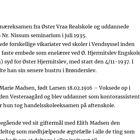
næreksamen fra Øster Vraa Realskole og uddannede
a Nr. Nissum seminarium i juli 1935.
de forskellige vikariater ved skoler i Vendsyssel inden
te faste embede som enelærer ved Ø. Hjermitslev Engskol
) syd for Øster Hjermitslev, med start den 4/11-1937. I
e han sin senere hustru i Brønderslev.
Marie Madsen, født Larsen 18.02.1916 – Voksede op i
rden Vesteraagård og blev uddannet som kontorassistent
r hun tog handelsskoleeksamen på aftenskole.
gående ved sit giftermål med Elith Madsen den
 deltog som medhjælpende ægtefælle i alle de ting som