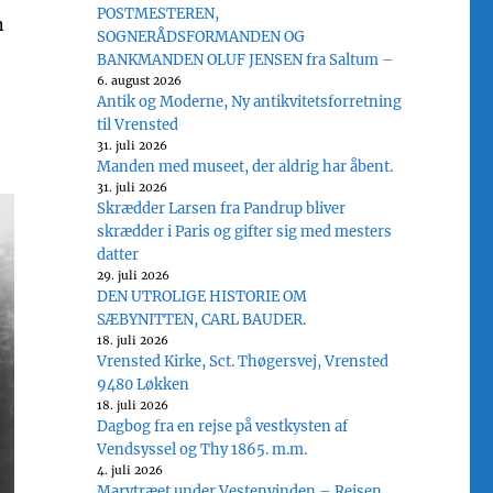
POSTMESTEREN,
n
SOGNERÅDSFORMANDEN OG
BANKMANDEN OLUF JENSEN fra Saltum –
6. august 2026
Antik og Moderne, Ny antikvitetsforretning
til Vrensted
31. juli 2026
Manden med museet, der aldrig har åbent.
31. juli 2026
Skrædder Larsen fra Pandrup bliver
skrædder i Paris og gifter sig med mesters
datter
29. juli 2026
DEN UTROLIGE HISTORIE OM
SÆBYNITTEN, CARL BAUDER.
18. juli 2026
Vrensted Kirke, Sct. Thøgersvej, Vrensted
9480 Løkken
18. juli 2026
Dagbog fra en rejse på vestkysten af
Vendsyssel og Thy 1865. m.m.
4. juli 2026
Marvtræet under Vestenvinden – Rejsen