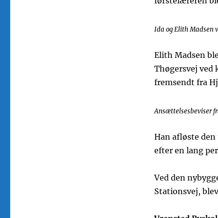
førstelæreren ble
Ida og Elith Madsen v
Elith Madsen ble
Thøgersvej ved k
fremsendt fra H
Ansættelsesbeviser fr
Han afløste den 
efter en lang pe
Ved den nybygged
Stationsvej, ble