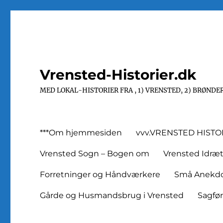
Vrensted-Historier.dk
MED LOKAL-HISTORIER FRA , 1) VRENSTED, 2) BRØNDER
***Om hjemmesiden
vvv.VRENSTED HISTO
Vrensted Sogn – Bogen om
Vrensted Idræ
Forretninger og Håndværkere
Små Anekdot
Gårde og Husmandsbrug i Vrensted
Sagfø