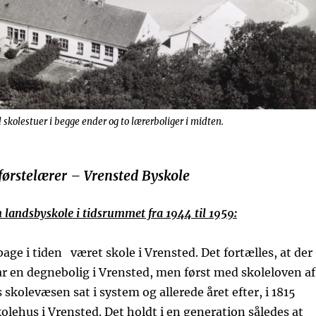
skolestuer i begge ender og to lærerboliger i midten.
førstelærer – Vrensted Byskole
n landsbyskole i tidsrummet fra 1944 til 1959:
bage i tiden været skole i Vrensted. Det fortælles, at der
var en degnebolig i Vrensted, men først med skoleloven af
 skolevæsen sat i system og allerede året efter, i 1815
kolehus i Vrensted. Det holdt i en generation således at