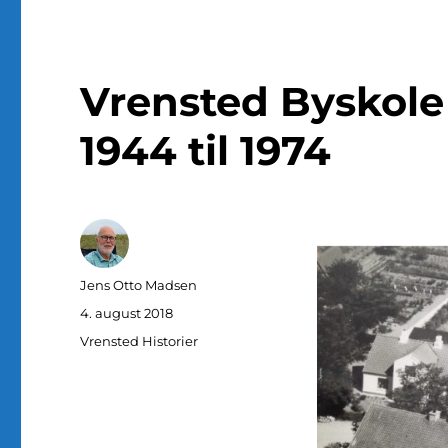
Vrensted Byskole 
1944 til 1974
Forfatter
Jens Otto Madsen
Udgivet
4. august 2018
Kategorier
Vrensted Historier