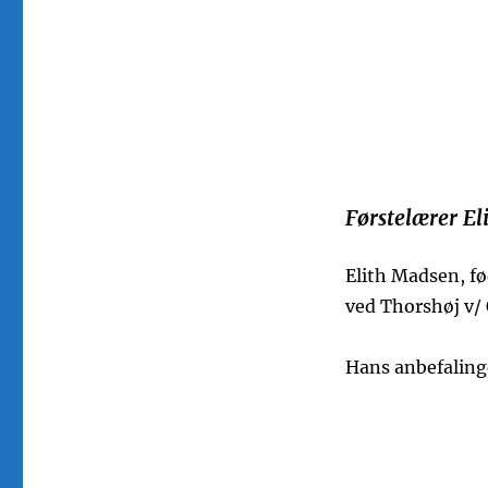
Førstelærer El
Elith Madsen, fø
ved Thorshøj v/ 
Hans anbefalinge