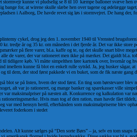
et stormvejr kunne vi pludselig se 8 til 10 kæmpe balloner svæve hen o
lig bange for, at wirene skulle slæbe hen over tagene og ødelægge taget
dsen i Aalborg, De havde revet sig løs i stormvejret. De hang der, for a
plintemy cykel, drog jeg den 1. november 1940 til Vrensted brugsforenin
0 kr. tredje år og 35 kr. om måneden i det fjerde år. Det var ikke store 
gsmærker på flere varer, bl.a. kaffe og te, og det skulle snart blive meg
lle de varer, der var rationeret men ikke på mærker. Det gjaldt bl.a. t
d til tidligere køb. Vi måtte simpelthen føre kartotek over, hvornår og h
ind imellem kunne få blot en enkelt rulle sytråd. Ja, jeg husker sågar, 
n, og til dem, der stod først pakkede vi en buket, som de fik næste gang 
 blot se på listen, hvem der stod først. En ting som børstevarer blev m
t, alt var jo rationeret, og mange banker og sparekasser ville simpelt
 der var maksimalpriser på næsten alt. Konkurrence og kalkulation var
 rationeringsmærke. Hvis man tog af den ration, man havde fået tildelt, 
ker jeg var med hensyn hertil, efterhånden som maksimalpriserne blev o
leveret foderkorn i stedet
andelen. Alt kunne sælges på “Den sorte Børs” – ja, selv en tom snaps fla
k vi amerikansk flormel i hvide lærredssække. Disse sække var bl.a. gode 