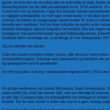
gjorde, for hvis der var en tysker eller en tyskvenlig til stede, kunne 
forsamlingshuset var det altid om søndagen fra kl. 16 til senest kl. 
vi med stor iver og interesse. Også den forbudte danske radioudsendel
to vigtigste nyhedskilder, for vore egne aviser kunne vi slet ikke stole 
aviserne, hvorledes de mange gange næsten kunne få vendt et nederlag
hovedkvarter meddeler: Syd for Rom lykkedes de stærke tyske formation
forhjulet tilintegjort, ligesom forgaflen var brækket. Der kan regnes 
foretaget af vore panserdivisioner og med heltemodig indsats, lykkedes 
formåede uden væsentlige tab, at nå tilbage til vore støttepunkter. De
Jeg vil udtrykke det således:
Uden den fanden ivoldskeveldske humor, ville det have været endnu sv
modstandsbevægelse. Sabotage mod jernbanerne og fabrikker, der pro
og sprængstoffer ned til sabotørerne.
Så vidt jeg husker, kom jeg i modstandsbevægelsen sidst i 1943 so
De øvrige medlemmer var Arnold Michaelsen, Knud Svenningsen, Vilhe
under jorden bla, fordi han husede folk, som var eftersøgt af tyskerne,
at løbe lige i Gestapos klør, for præstegården var omringet af soldater.
fortælle. Var det sket, havde vi andre seks kun et at gøre, nemlig omg
Vi forsøgte at få godkendt en nedkastningsplads på Sundsted mark men 