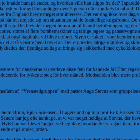
de jo knalde ham på stedet, og hvordan ville han slippe fra det? I sparet
20 da tyskere forbød forsamlinger over 5 person efter mørkets frembrud.
se fra England havde meget stor interesse. Det var dog ikke hver dag vi
på når det drejede sig om situationen på de forskellige krigsfronter. De va
 til sejr. Det blev der megen humor ud af blandt befolkningen, og der b
er, støttet af flere bombemaskiner og talrige jagere og panservogne at b
med, at også baghjulet vil blive erobret. Styret er faldet i vore hænder
det at få venstre pedal revet af. Der erobredes talrige møtriker og skrue
t lykkedes den fjentlige soldag at bringe sig i sikkerhed med cykelklok
ærere for danskerne at overleve disse fem for bandede år! Efter reger
ducerede for tyskeme steg for hver måned. Modstanden blev mere profe
m medlem af “Vrenstedgruppen” med pastor Aage Stevns som gruppelede
lm Ørum, Ejnar Sørensen, Thøgerslund og min bror Erik Eriksen. Det bl
 Senere har jeg ofte tænkt på, at vi var meget heldige at Stevns, der ha
. Hvis han var blevet fanget, ved jeg ikke hvordan det var gået ham, for Ge
ående at gå under jorden.
den blev kasseret, fordi der var for åbent og derfor let ville kunne op