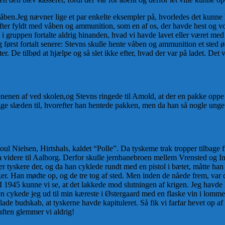
e våben.Jeg nævner lige et par enkelte eksempler på, hvorledes det kunn
fter fyldt med våben og ammunition, som en af os, der havde hest og vog
 gruppen fortalte aldrig hinanden, hvad vi havde lavet eller været med ti
 jeg først fortalt senere: Stevns skulle hente våben og ammunition et ste
. De tilbød at hjælpe og så slet ikke efter, hvad der var på ladet. Det v
bnenen af ved skolen,og Stevns ringede til Amold, at der en pakke opp
 rigge slæden til, hvorefter han hentede pakken, men da han så nogle 
ul Nielsen, Hirtshals, kaldet “Polle”. Da tyskeme trak tropper tilbage f
 videre til Aalborg. Derfor skulle jernbanebroen mellem Vrensted og In
r tyskere der, og da han cyklede rundt med en pistol i bætet, måtte han
. Han mødte op, og de tre tog af sted. Men inden de nåede frem, var det 
 1945 kunne vi se, at det lakkede mod slutningen af krigen. Jeg havde
nen cykede jeg ud til min kæreste i Østergaard med en flaske vin i lomm
ade budskab, at tyskerne havde kapituleret. Så fik vi farfar hevet op a
aften glemmer vi aldrig!