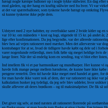
hængt nogle kæmpe balloner op i nogle tykke stålwirer. En dag efter 
mod gården, og der hang en kraftig stålwire ned fra hver. Vi var virke
at det var spærreballoner, som tyskene havde hængt op omkring Flyvepla
så kunne tyskerne ikke pejle dem.
Udstyret med 2 nye habitter, ny overfrakke samt 2 hvide kitler og en s
var 10 kr. om måneden + kost og logi, stigende til 15 kr. på andet år, 2
lige efter konfirmationen. Da jeg begyndte, var der allerede rationerin
blev hen ad vejen rationeret med mærker. Men det allerværste var dog a
kontrabøger for at se, hvad de tidligere havde købt og dele ud i forhol
varer nogenlunde retfærdigt, men folk følte sig meget heldige hvis de 
lange lister. Når der så endelig kom en sending, tog vi blot efter liste
Ind imellem fik vi et par harmonikaer og mundharper. Her kunne vi også
havde folk mange penge mellem hænderne, de kunne bare ikke købe noge
pengene rentefrit. Den tid havde ikke meget med handel at gøre, for
for man havde ikke varer nok af dem, der var rationeret og ikke var på
kalkulation husker jeg tydeligt, da jeg selv blev uddeler, hvor usik
skulle aflevere alt deres brødkom – og til maksimalpriser. De fik så ud
Det giver sig selv, at med næsten alt rationeret florerede på sortbørsh
en flaske snaps, at man havde tom flaske at give i bytte. Før krigen fi