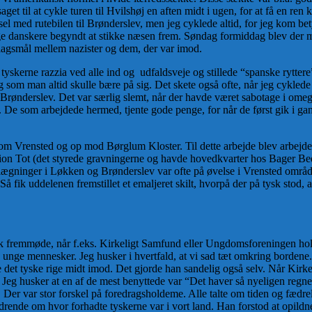
get til at cykle turen til Hvilshøj en aften midt i ugen, for at få en ren 
el med rutebilen til Brønderslev, men jeg cyklede altid, for jeg kom bet
ge danskere begyndt at stikke næsen frem. Søndag formiddag blev der mar
 slagsmål mellem nazister og dem, der var imod.
yskerne razzia ved alle ind og udfaldsveje og stillede “spanske rytter
 som man altid skulle bære på sig. Det skete også ofte, når jeg cyklede t
i Brønderslev. Det var særlig slemt, når der havde været sabotage i omeg
y. De som arbejdede hermed, tjente gode penge, for når de først gik i g
om Vrensted og op mod Børglum Kloster. Til dette arbejde blev arbejder
ion Tot (det styrede gravningerne og havde hovedkvarter hos Bager Bed
orlægninger i Løkken og Brønderslev var ofte på øvelse i Vrensted område
 fik uddelenen fremstillet et emaljeret skilt, hvorpå der på tysk stod, 
tisk fremmøde, når f.eks. Kirkeligt Samfund eller Ungdomsforeningen ho
 unge mennesker. Jeg husker i hvertfald, at vi sad tæt omkring bordene
te det tyske rige midt imod. Det gjorde han sandelig også selv. Når Kir
Jeg husker at en af de mest benyttede var “Det haver så nyeligen regnet 
e. Der var stor forskel på foredragsholdeme. Alle talte om tiden og fædr
ende om hvor forhadte tyskerne var i vort land. Han forstod at opildne 