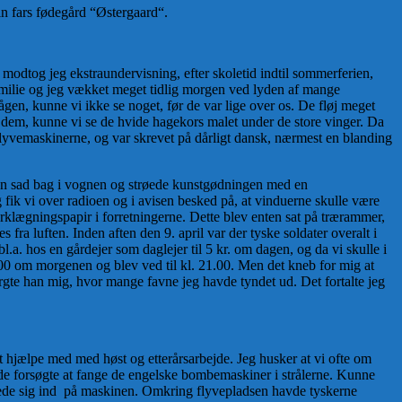
in fars fødegård “Østergaard“.
modtog jeg ekstraundervisning, efter skoletid indtil sommerferien,
familie og jeg vækket meget tidlig morgen ved lyden af mange
gen, kunne vi ikke se noget, før de var lige over os. De fløj meget
d dem, kunne vi se de hvide hagekors malet under de store vinger. Da
 flyvemaskinerne, og var skrevet på dårligt dansk, nærmest en blanding
en sad bag i vognen og strøede kunstgødningen med en
fik vi over radioen og i avisen besked på, at vinduerne skulle være
klægningspapir i forretningerne. Dette blev enten sat på trærammer,
ra luften. Inden aften den 9. april var der tyske soldater overalt i
.a. hos en gårdejer som daglejer til 5 kr. om dagen, og da vi skulle i
6.00 om morgenen og blev ved til kl. 21.00. Men det kneb for mig at
spurgte han mig, hvor mange favne jeg havde tyndet ud. Det fortalte jeg
t hjælpe med med høst og etterårsarbejde. Jeg husker at vi ofte om
 de forsøgte at fange de engelske bombemaskiner i strålerne. Kunne
pejlede sig ind på maskinen. Omkring flyvepladsen havde tyskerne