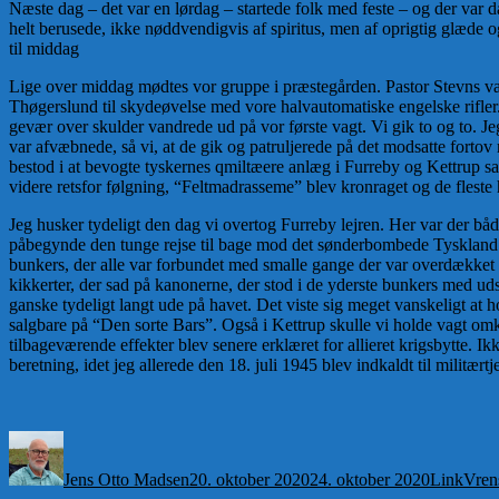
Næste dag – det var en lørdag – startede folk med feste – og der var da v
helt berusede, ikke nøddvendigvis af spiritus, men af oprigtig glæde 
til middag
Lige over middag mødtes vor gruppe i præstegården. Pastor Stevns var 
Thøgerslund til skydeøvelse med vore halvautomatiske engelske rifle
gevær over skulder vandrede ud på vor første vagt. Vi gik to og to. J
var afvæbnede, så vi, at de gik og patruljerede på det modsatte fortov 
bestod i at bevogte tyskernes qmiltæere anlæg i Furreby og Kettrup s
videre retsfor følgning, “Feltmadrasseme” blev kronraget og de fleste h
Jeg husker tydeligt den dag vi overtog Furreby lejren. Her var der bå
påbegynde den tunge rejse til bage mod det sønderbombede Tyskland. I
bunkers, der alle var forbundet med smalle gange der var overdækket af
kikkerter, der sad på kanonerne, der stod i de yderste bunkers med u
ganske tydeligt langt ude på havet. Det viste sig meget vanskeligt at ho
salgbare på “Den sorte Bars”. Også i Kettrup skulle vi holde vagt omkr
tilbageværende effekter blev senere erklæret for allieret krigsbytte. I
beretning, idet jeg allerede den 18. juli 1945 blev indkaldt til militærtj
Forfatter
Udgivet
Format
Kate
Jens Otto Madsen
20. oktober 2020
24. oktober 2020
Link
Vrens