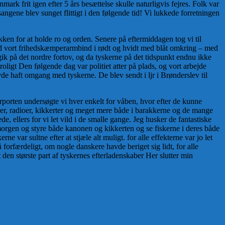
mark frit igen efter 5 års besættelse skulle naturligvis fejres. Folk var
ngene blev sunget flittigt i den følgende tid! Vi lukkede forretningen
ken for at holde ro og orden. Senere på eftermiddagen tog vi til
ed vort frihedskæmperarmbind i rødt og hvidt med blåt omkring – med
ik på det nordre fortov, og da tyskerne på det tidspunkt endnu ikke
oligt Den følgende dag var politiet atter på plads, og vort arbejde
e haft omgang med tyskerne. De blev sendt i ljr i Brønderslev til
rporten undersøgte vi hver enkelt for våben, hvor efter de kunne
er, radioer, kikkerter og meget mere både i barakkerne og de mange
 ellers for vi let vild i de smalle gange. Jeg husker de fantastiske
morgen og styre både kanonen og kikkerten og se fiskerne i deres både
 var sultne efter at stjæle alt muligt. for alle effekterne var jo let
forfærdeligt, om nogle danskere havde beriget sig lidt, for alle
 den største part af tyskernes efterladenskaber Her slutter min