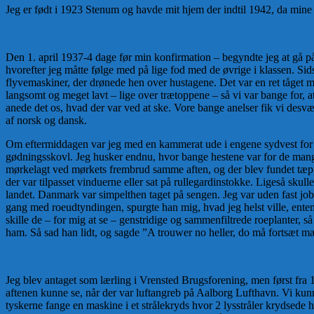
Jeg er født i 1923 Stenum og havde mit hjem der indtil 1942, da mine 
Den 1. april 1937-4 dage før min konfirmation – begyndte jeg at gå på
hvorefter jeg måtte følge med på lige fod med de øvrige i klassen. Si
flyvemaskiner, der drønede hen over hustagene. Det var en ret tåget mo
langsomt og meget lavt – lige over trætoppene – så vi var bange for, 
anede det os, hvad der var ved at ske. Vore bange anelser fik vi desvæ
af norsk og dansk.
Om eftermiddagen var jeg med en kammerat ude i engene sydvest for 
gødningsskovl. Jeg husker endnu, hvor bange hestene var for de mange 
mørkelagt ved mørkets frembrud samme aften, og der blev fundet tæppe
der var tilpasset vinduerne eller sat på rullegardinstokke. Ligeså sku
landet. Danmark var simpelthen taget på sengen. Jeg var uden fast job, 
gang med roeudtyndingen, spurgte han mig, hvad jeg helst ville, enten 
skille de – for mig at se – genstridige og sammenfiltrede roeplanter, så
ham. Så sad han lidt, og sagde ”A trouwer no heller, do må fortsæt m
Jeg blev antaget som lærling i Vrensted Brugsforening, men først fra 
aftenen kunne se, når der var luftangreb på Aalborg Lufthavn. Vi kunn
tyskerne fange en maskine i et strålekryds hvor 2 lysstråler krydsede