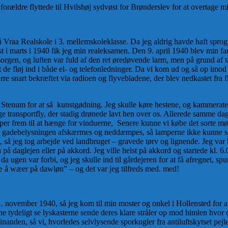
forældre flyttede til Hvilshøj sydvøst for Brønderslev for at overtage m
 Vraa Realskole i 3. mellemskoleklasse. Da jeg aldrig havde haft sprog 
dst i marts i 1940 fik jeg min realeksamen. Den 9. april 1940 blev min 
rgen, og luften var fuld af den ret øredøvende larm, men på grund af tå
at de fløj ind i både el- og telefonledninger. Da vi kom ud og så op imo
rre snart bekræftet via radioen og flyvebladene, der blev nedkastet fra
Stenum for at så kunstgødning. Jeg skulle køre hestene, og kammerat
transportfly, der stadig drønede lavt hen over os. Allerede samme dag 
r frem til at hænge for vinduerne, Senere kunne vi købe det sorte mør
lle gadebelysningen afskærmes og neddæmpes, så lamperne ikke kunne ses f
så jeg tog arbejde ved landbruget – gravede tørv og lignende. Jeg var bl
på daglejen eller på akkord. Jeg ville helst på akkord og startede kl. 
 da ugen var forbi, og jeg skulle ind til gårdejeren for at få afregnet, 
æ å wæer på dawløn” – og det var jeg tilfreds med. med!
1. november 1940, så jeg kom til min moster og onkel i Hollensted for a
e tydeligt se lyskasterne sende deres klare stråler op mod himlen hvor
 hinanden, så vi, hvorledes selvlysende sporkugler fra antiluftskytset 