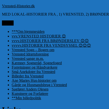
Videre
Vrensted-Historier.dk
til
MED LOKAL-HISTORIER FRA , 1) VRENSTED, 2) BRØNDER
indhold
Menu
***Om hjemmesiden
vvv.VRENSTED HISTORIER 😊
vvvv.HISTORIER FRA BRØNDERSLEV 😊😊
vvvvv.HISTORIER FRA VENDSYSSEL 😊😊😊
Vrensted Sogn – Bogen om
Vrensted Idrætsforening
Vrensted sange m.m.
Kæmner, Sogneråd, Sognefoged
Forretninger og Håndværkere
Små Anekdoter fra Vrensted
Billeder fra Vrensted
Ane Maries Hus-historier om
Gårde og Husmandsbrug i Vrensted
Sagfører Anders Olesen
Kunstnere og Forfattere
**Min billedpolitik