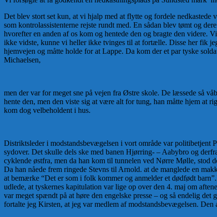
Det blev stort set kun, at vi hjalp med at flytte og fordele nedkasted
som kontrolassistenterne rejste rundt med. En sådan blev tømt og dere
hvorefter en anden af os kom og hentede den og bragte den videre. Vi i
ikke vidste, kunne vi heller ikke tvinges til at fortælle. Disse her fik
hjemvejen og måtte holde for at Lappe. Da kom der et par tyske soldater
Michaelsen,
men der var for meget sne på vejen fra Østre skole. De læssede så vå
hente den, men den viste sig at være alt for tung, han måtte hjem at
kom dog velbeholdent i hus.
Distriktsleder i modstandsbevægelsen i vort område var politibetjent Po
sydover. Det skulle dels ske med banen Hjørring- – Aabybro og derfra
cyklende østfra, men da han kom til tunnelen ved Nørre Mølle, stod de
Da han nåede frem ringede Stevns til Arnold. at de manglede en makker
at bemærke “Det er som i folk kommer og anmelder et dødfødt barn”.I
udlede, at tyskernes kapitulation var lige op over den 4. maj om afte
var meget spændt på at høre den engelske presse – og så endelig det gl
fortalte jeg Kirsten, at jeg var medlem af modstandsbevægelsen. Den 