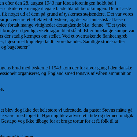
iden efter den 28. august 1943 nár Idrætsforeningen holdt bal i
 Der cirkulerede mange illegale blade blandt befolkningen. Dem Læste
 fik noget ud af dem på grund af tyskernes støjsendere. Det var vores
r jo censureret effektivt af tyskere, og det var fantastisk at læse i
lev fortalt mange vittigheder desangående bl.a. denne: “Det tyske
ringe en fjentlig cykeldragon til at stå af. Efter timelange kampe var
 mens der stadig kæmpes om stellet. Ved et overraskende flankeangreb
r, ligesom et kugleleje faldt i vore hænder. Samtlige stridskræfter
ke og bagebærer”
ingens brud med tyskerne i 1943 kom der for alvor gang i den danske
ssionelt organiseret, og England smed tonsvis af våben ammunition
e,
ev dog ikke det helt store vi udrettede, da pastor Stevns måtte gå
vde været med toget til Hjørring blev adviseret i tide og dermed undgik
stapo veg ikke tilbage for at bruge tortur for at få folk til at
dages af tyskerne.