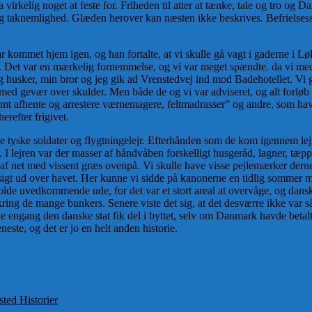
irkelig noget at feste for. Friheden til atter at tænke, tale og tro og Dan
og taknemlighed. Glæden herover kan næsten ikke beskrives. Befrielsessa
kommet hjem igen, og han fortalte, at vi skulle gå vagt i gaderne i Løk
r. Det var en mærkelig fornemmelse, og vi var meget spændte. da vi m
eg husker, min bror og jeg gik ad Vrenstedvej ind mod Badehotellet. Vi g
med gevær over skulder. Men både de og vi var adviseret, og alt forløb r
amt afhente og arrestere værnemagere, feltmadrasser” og andre, som havd
erefter frigivet.
de tyske soldater og flygtningelejr. Efterhånden som de kom igennem lej
 lejren var der masser af håndvåben forskelligt husgeråd, lagner, tæpp
 net med vissent græs ovenpå. Vi skulle have visse pejlemærker dernede,
dsigt ud over havet. Her kunne vi sidde på kanonerne en tidlig sommer 
lde uvedkommende ude, for det var et stort areal at overvåge, og danskerne
ing de mange bunkers. Senere viste det sig, at det desværre ikke var så 
kke engang den danske stat fik del i byttet, selv om Danmark havde betalt
eneste, og det er jo en helt anden historie.
gorier
ted Historier