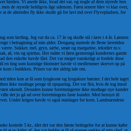
ver himlen. Vi anede ikke, hvad det var, og nogle af dem styrede hen
, men de styrede heldigvis lige udenom. Først senere blev vi klar over,
t de alieredes fly ikke skulle gå for lavt ind over Flyvepladsen, for
g som lærling. Jeg var da ca. 17 år og skulle stå i lære i 4 år. Lønnen
penge i betragtning af min alder. Dengang startede de fleste læretiden
et værre. Sukker, mel, gryn, sæbe, smør og margarine, tekstiler m.v.
obak, øl, vin og spiritus. Her måtte vi først gennemgå kundernes gamle
vad den enkelte havde fået. Det var meget vanskeligt at fordele disse
at til en ting som kunstige blomster havde vi medlemmer skrevet op på
de kom i butikken. Prisen var der aldrig tale om.
ed tiden kun at få som lyngkoste og lyngskure børster. I det hele taget
hen ikke modtage penge til opsparing. Det var flot, hvis de tog imod
 næsten ukendt. Desuden kunne forretningerne ikke modtage nye kunder
ville det jo gå ud over forretningens faste kunder. Med hensyn til
phævet. Under krigen havde vi også statslager for korn. Landmændene
ske kostede 5 kr., idet det var den første betingelse for at kunne købe
til at sy kitler af. Jeg var heldig at få så mange sække af min chef, at