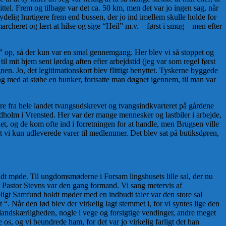
kittel. Frem og tilbage var det ca. 50 km, men det var jo ingen sag, når
ydelig hurtigere frem end bussen, der jo ind imellem skulle holde for
cheret og lært at hilse og sige “Heil” m.v. – først i smug – men efter
e” op, så der kun var en smal gennemgang. Her blev vi så stoppet og
il mit hjem sent lørdag aften efter arbejdstid (jeg var som regel først
nen. Jo, det legitimationskort blev flittigt benyttet. Tyskerne byggede
ang med at støbe en bunker, fortsatte man døgnet igennem, til man var
e fra hele landet tvangsudskrevet og tvangsindkvarteret på gårdene
holm i Vrensted. Her var der mange mennesker og lastbiler i arbejde,
t, og de kom ofte ind i forretningen for at handle, men Brugsen ville
at vi kun udleverede varer til medlemmer. Det blev sat på butiksdøren,
ldt møde. Til ungdomsmøderne i Forsam lingshusets lille sal, der nu
. Pastor Stevns var den gang formand. Vi sang metervis af
keligt Samfund holdt møder med en indbudt taler var den store sal
“. Når den lød blev der virkelig lagt stemmet i, for vi syntes lige den
elandskærligheden, nogle i vege og forsigtige vendinger, andre meget
os, og vi beundrede ham, for det var jo virkelig farligt det han