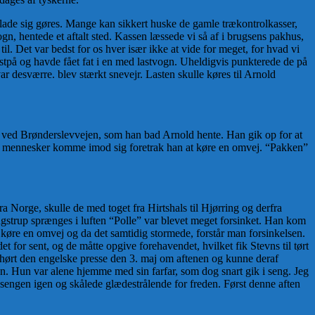
e lade sig gøres. Mange kan sikkert huske de gamle trækontrolkasser,
n, hentede et aftalt sted. Kassen læssede vi så af i brugsens pakhus,
l. Det var bedst for os hver især ikke at vide for meget, for hvad vi
d østpå og havde fået fat i en med lastvogn. Uheldigvis punkterede de på
ar desværre. blev stærkt snevejr. Lasten skulle køres til Arnold
e ved Brønderslevvejen, som han bad Arnold hente. Han gik op for at
unge mennesker komme imod sig foretrak han at køre en omvej. “Pakken”
ra Norge, skulle de med toget fra Hirtshals til Hjørring og derfra
gstrup sprænges i luften “Polle” var blevet meget forsinket. Han kom
 køre en omvej og da det samtidig stormede, forstår man forsinkelsen.
for sent, og de måtte opgive forehavendet, hvilket fik Stevns til tørt
 hørt den engelske presse den 3. maj om aftenen og kunne deraf
en. Hun var alene hjemme med sin farfar, som dog snart gik i seng. Jeg
f sengen igen og skålede glædestrålende for freden. Først denne aften