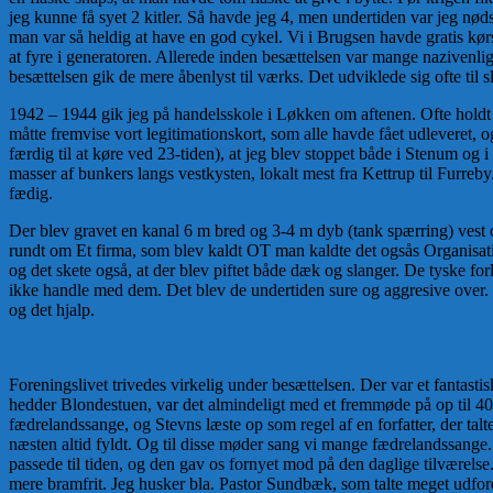
jeg kunne få syet 2 kitler. Så havde jeg 4, men undertiden var jeg nødsa
man var så heldig at have en god cykel. Vi i Brugsen havde gratis kørs
at fyre i generatoren. Allerede inden besættelsen var mange nazivenli
besættelsen gik de mere åbenlyst til værks. Det udviklede sig ofte til
1942 – 1944 gik jeg på handelsskole i Løkken om aftenen. Ofte holdt t
måtte fremvise vort legitimationskort, som alle havde fået udleveret, og
færdig til at køre ved 23-tiden), at jeg blev stoppet både i Stenum og 
masser af bunkers langs vestkysten, lokalt mest fra Kettrup til Furreb
fædig.
Der blev gravet en kanal 6 m bred og 3-4 m dyb (tank spærring) vest 
rundt om Et firma, som blev kaldt OT man kaldte det ogsås Organisat
og det skete også, at der blev piftet både dæk og slanger. De tyske f
ikke handle med dem. Det blev de undertiden sure og aggresive over. Så
og det hjalp.
Foreningslivet trivedes virkelig under besættelsen. Der var et fantas
hedder Blondestuen, var det almindeligt med et fremmøde på op til 40
fædrelandssange, og Stevns læste op som regel af en forfatter, der tal
næsten altid fyldt. Og til disse møder sang vi mange fædrelandssange. 
passede til tiden, og den gav os fornyet mod på den daglige tilværels
mere bramfrit. Jeg husker bla. Pastor Sundbæk, som talte meget udfordr