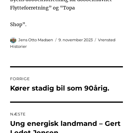
Flytteforretning” og “Topa
Shop”.
Forfatter
Udgivet
Kategorier
Jens Otto Madsen
9. november 2023
Vrensted
Historier
Indlægsnavigation
FORRIGE
Kører stadig bil som 90årig.
Forrige
indlæg:
NÆSTE
Ung energisk landmand – Gert
Næste
indlæg:
Ledet Jensen