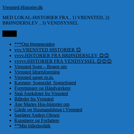
Videre
Vrensted-Historier.dk
til
MED LOKAL-HISTORIER FRA , 1) VRENSTED, 2)
indhold
BRØNDERSLEV , 3) VENDSYSSEL
Menu
***Om hjemmesiden
vvv.VRENSTED HISTORIER 😊
vvvv.HISTORIER FRA BRØNDERSLEV 😊😊
vvvvv.HISTORIER FRA VENDSYSSEL 😊😊😊
Vrensted Sogn – Bogen om
Vrensted Idrætsforening
Vrensted sange m.m.
Kæmner, Sogneråd, Sognefoged
Forretninger og Håndværkere
Små Anekdoter fra Vrensted
Billeder fra Vrensted
Ane Maries Hus-historier om
Gårde og Husmandsbrug i Vrensted
Sagfører Anders Olesen
Kunstnere og Forfattere
**Min billedpolitik