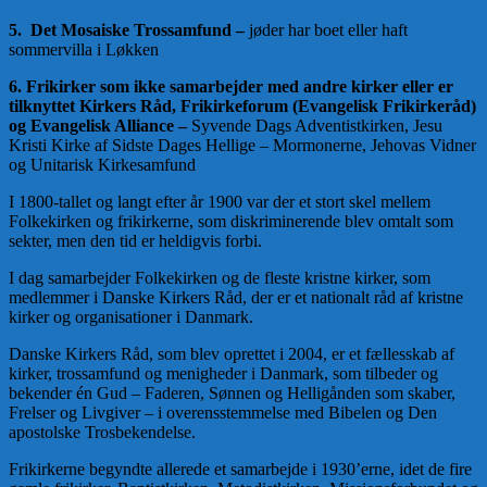
5.
Det Mosaiske Trossamfund –
jøder har boet eller haft
sommervilla i Løkken
6. Frikirker som ikke samarbejder med andre kirker eller er
tilknyttet
Kirkers Råd, Frikirkeforum (Evangelisk Frikirkeråd)
og
Evangelisk Alliance –
Syvende Dags Adventistkirken, Jesu
Kristi Kirke af Sidste Dages Hellige – Mormonerne, Jehovas Vidner
og Unitarisk Kirkesamfund
I 1800-tallet og langt efter år 1900 var der et stort skel mellem
Folkekirken og frikirkerne, som diskriminerende blev omtalt som
sekter, men den tid er heldigvis forbi.
I dag samarbejder Folkekirken og de fleste kristne kirker, som
medlemmer i Danske Kirkers Råd, der er et nationalt råd af kristne
kirker og organisationer i Danmark.
Danske Kirkers Råd, som blev oprettet i 2004, er et fællesskab af
kirker, trossamfund og menigheder i Danmark, som tilbeder og
bekender én Gud – Faderen, Sønnen og Helligånden som skaber,
Frelser og Livgiver – i overensstemmelse med Bibelen og Den
apostolske Trosbekendelse.
Frikirkerne begyndte allerede et samarbejde i 1930’erne, idet de fire