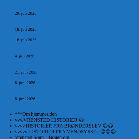
Skrædder Larsen fra Pandrup bliver skrædder i Paris og gifter
sig med mesters datter
29. juli 2026
DEN UTROLIGE HISTORIE OM SÆBYNITTEN, CARL
BAUDER.
18. juli 2026
Vrensted Kirke, Sct. Thøgersvej, Vrensted 9480 Løkken
18. juli 2026
Dagbog fra en rejse på vestkysten af Vendsyssel og Thy
1865. m.m.
4. juli 2026
Marvtræet under Vestenvinden – Rejsen fra Vordingborg til
Nørre Saltum
21. juni 2026
De taknemmeliges sprog
8. juni 2026
DA LAURIDS GIK I SINDAL KIRKE IFØRT DAMETØJ
I 1718.
8. juni 2026
***Om hjemmesiden
vvv.VRENSTED HISTORIER 😊
vvvv.HISTORIER FRA BRØNDERSLEV 😊😊
vvvvv.HISTORIER FRA VENDSYSSEL 😊😊😊
Vrensted Sogn – Bogen om