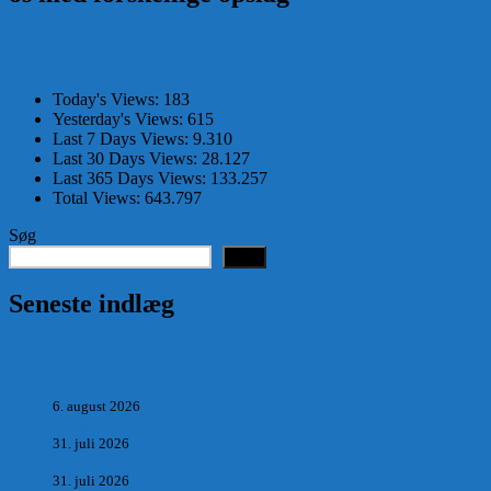
Today's Views:
183
Yesterday's Views:
615
Last 7 Days Views:
9.310
Last 30 Days Views:
28.127
Last 365 Days Views:
133.257
Total Views:
643.797
Søg
Søg
Seneste indlæg
POSTMESTEREN, SOGNERÅDSFORMANDEN OG
BANKMANDEN OLUF JENSEN fra Saltum –
6. august 2026
Antik og Moderne, Ny antikvitetsforretning til Vrensted
31. juli 2026
Manden med museet, der aldrig har åbent.
31. juli 2026