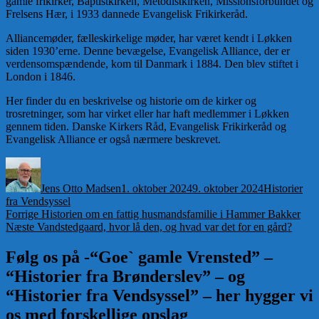
gamle frikirker, Baptistkirken, Metodistkirken, Missionsforbundet og
Frelsens Hær, i 1933 dannede Evangelisk Frikirkeråd.
Alliancemøder, fælleskirkelige møder, har været kendt i Løkken
siden 1930’erne. Denne bevægelse, Evangelisk Alliance, der er
verdensomspændende, kom til Danmark i 1884. Den blev stiftet i
London i 1846.
Her finder du en beskrivelse og historie om de kirker og
trosretninger, som har virket eller har haft medlemmer i Løkken
gennem tiden. Danske Kirkers Råd, Evangelisk Frikirkeråd og
Evangelisk Alliance er også nærmere beskrevet.
Forfatter
Udgivet
Kategorier
Jens Otto Madsen
1. oktober 2024
9. oktober 2024
Historier
fra Vendsyssel
Indlægsnavigation
Forrige
Forrige
Historien om en fattig husmandsfamilie i Hammer Bakker
Næste
indlæg:
Næste
Vandstedgaard, hvor lå den, og hvad var det for en gård?
indlæg:
Følg os på -“Goe` gamle Vrensted” –
“Historier fra Brønderslev” – og
“Historier fra Vendsyssel” – her hygger vi
os med forskellige opslag