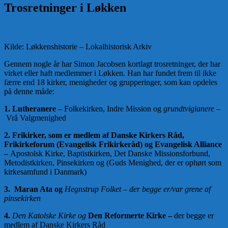
Trosretninger i Løkken
Kilde: Løkkenshistorie – Lokalhistorisk Arkiv
Gennem nogle år har Simon Jacobsen kortlagt trosretninger, der har
virket eller haft medlemmer i Løkken. Han har fundet frem til ikke
færre end 18 kirker, menigheder og grupperinger, som kan opdeles
på denne måde:
1. Lutheranere –
Folkekirken, Indre Mission og
grundtvigianere –
Vrå Valgmenighed
2. Frikirker, som er medlem af
Danske Kirkers Råd,
Frikirkeforum (Evangelisk Frikirkeråd) og
Evangelisk Alliance
–
Apostolsk Kirke, Baptistkirken, Det Danske Missionsforbund,
Metodistkirken, Pinsekirken og (Guds Menighed, der er ophørt som
kirkesamfund i Danmark)
3. Maran Ata og
Hegnstrup Folket –
der begge er/var grene af
pinsekirken
4.
Den Katolske Kirke og
Den Reformerte Kirke –
der begge er
medlem af Danske Kirkers Råd