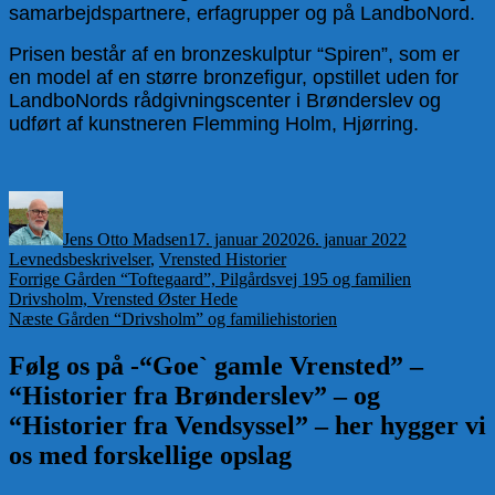
samarbejdspartnere, erfagrupper og på LandboNord.
Prisen består af en bronzeskulptur “Spiren”, som er
en model af en større bronzefigur, opstillet uden for
LandboNords rådgivningscenter i Brønderslev og
udført af kunstneren Flemming Holm, Hjørring.
Forfatter
Udgivet
Kategorier
Jens Otto Madsen
17. januar 2020
26. januar 2022
Levnedsbeskrivelser
,
Vrensted Historier
Indlægsnavigation
Forrige
Forrige
Gården “Toftegaard”, Pilgårdsvej 195 og familien
indlæg:
Drivsholm, Vrensted Øster Hede
Næste
Næste
Gården “Drivsholm” og familiehistorien
indlæg:
Følg os på -“Goe` gamle Vrensted” –
“Historier fra Brønderslev” – og
“Historier fra Vendsyssel” – her hygger vi
os med forskellige opslag