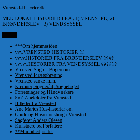
Videre
Vrensted-Historier.dk
til
MED LOKAL-HISTORIER FRA , 1) VRENSTED, 2)
indhold
BRØNDERSLEV , 3) VENDSYSSEL
Menu
***Om hjemmesiden
vvv.VRENSTED HISTORIER 😊
vvvv.HISTORIER FRA BRØNDERSLEV 😊😊
vvvvv.HISTORIER FRA VENDSYSSEL 😊😊😊
Vrensted Sogn – Bogen om
Vrensted Idrætsforening
Vrensted sange m.m.
Kæmner, Sogneråd, Sognefoged
Forretninger og Håndværkere
Små Anekdoter fra Vrensted
Billeder fra Vrensted
Ane Maries Hus-historier om
Gårde og Husmandsbrug i Vrensted
Sagfører Anders Olesen
Kunstnere og Forfattere
**Min billedpolitik