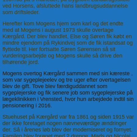
ved Horsens, afsluttede hans landbrugsuddannelse
som driftsleder.
Herefter kom Mogens hjem som karl og det endte
med at Mogens i august 1973 skulle overtage
Kærgård. Der blev handlet, Else og Søren fik købt en
mindre ejendom på Rykindvej som de fik istandsat og
flyttede til. Her fortsatte Søren Sørensen så sit
vurderingsarbejde og Mogens skulle så drive den
tilhørende jord.
Mogens overtog Kærgård sammen med sin kæreste ,
som var sygeplejeelev og tre uger efter overtagelsen
blev de gift. Tove blev færdiguddannet som
sygeplejerske og fik senere job som sygeplejerske på
lægeklinikken i Vrensted, hvor hun arbejdede indtil sin
pensionering i 2016.
Stuehuset på Kærgård var fra 1861 og siden 1915 var
der ikke foretaget nogen nævneværdige ændringer
der. Så i årenes løb blev der moderniseret og fornyet.
Familen blev forøget med 2 drenge, Mads og Nicolaj