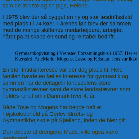
som de ældste og en pige, Helene.
I 1975 blev der så bygget en ny og stor løsdriftsstald
med plads til 74 køer. I årenes løb blev der sammen
med de mange skiftende medarbejdere, arbejdet
hårdt på at skabe en sund og rentabel bedrift.
Gymnastikopvisning i Vrensted Forsamlingshus i 1957. Her er f
Kærgård, AneMarie, Mogens, Lasse og Kristian, Jens var ikke 
En stor fritidsinteresse var der dog plads til. Hele
familen havde en fælles interesse for gymnastik og
sammen har de deltaget i landsdelens store
gymnastikstævner samt de store landsstævner som
holdes rundt om i Danmark hver 4. år.
Både Tove og Mogens har begge haft et
højskoleophold på Gerlev Idræts- og
Gymnastikhøjskole på Sjælland, inden de blev gift.
Den ældste af drengene Mads, ville også være
landmand.