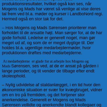
produktionsresultater, hvilket også kan ses, når
Mogens og Mads har været så venlige at vise deres
tal frem ved bl.a. møder og kurser i LandboNord regi.
Hermed også en stor tak for det.
– Hos Mogens og Mads Sørensen prioriterer man
forholdet til de ansatte højt. Man sørger for, at de har
gode forhold. Ledelse er generelt noget, man gør
meget ud af, og som de er meget dygtige til. Der
holdes bl.a. ugentlige medarbejdermøder, hvor
produktionen drøftes med medarbejderne.
At medarbejderne er glade for at arbejde hos Mogens og
Sørensen, ses ved, at de er ansat på gården i
Mads
lange perioder, og tit vender de tilbage efter endt
skoleophold.
– Nylig udvidelse af staldanlægget, i en tid hvor den
økonomiske situation er svær for kvægbruget, vidner
om en tro på fremtiden, og det fortjener stor
anerkendelse. Generelt er Mogens og Mads
Sørensen vellidte og anerkendte blandt kollegaer og