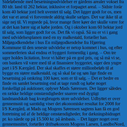
Sideløbende med besætningsudvidelser er gårdens arealer vokset fra
80 tdr. land til 262 hektar, inklusive et forpagtet areal. – Sidste forår
kom 40 hektar jord helt uventet til salg. Det ligger godt for os, men
det var et areal vi forventede aldrig skulle sælges. Det var ikke til at
sige nej til. Vi regnede på, hvor mange flere køer der skulle være for
at det kan bære sig at købe jorden. Og i oktober kom 60 hektar jord
til salg, som ligger godt for os. Det fik vi også. Så nu er vi i gang
med udvidelsesplanen med en ny malkestald, fortæller han.
Miljøgodkendelse i hus En miljøgodkendelse fra Hjørring
Kommune til den seneste udvidelse er netop kommet i hus, og efter
sommerferien skal endnu et byggeri formentlig i gang. – Om tre
uger holdes licitation, hvor vi håber på en god pris, og så må vi se,
om banken vil være med til at finansiere byggeriet, siger den yngre
part i I/S Kærgård. Der skal skaffes et større millionbeløb til at
bygge en større malkestald, og så skal far og søn lige finde en
besætning på omkring 100 køer, som er til salg. – Det er bedre en
finde en samlet besætning end at tage rundt og købe noget
forskelligt på auktioner, oplyser Mads Sørensen. Der ligger således
en række heldige omstændigheder snarere end dygtigt
landmandskab bag kvægbrugets store udvidelser. Udbyttet er over
gennemsnit og samtidig viser det økonomiske resultat for 2008 for
I/S Kærgård, at Mads og Mogens Sørensen sagtens kan få en god
forretning ud af de heldige omstændigheder, for dækningsbidraget
pr. ko nåede op på 15.500 kr. på årsbasis. – Det ligger noget over
gennemsnittet, fortæller driftsøkonom Mogens Larsen, LandboNord,