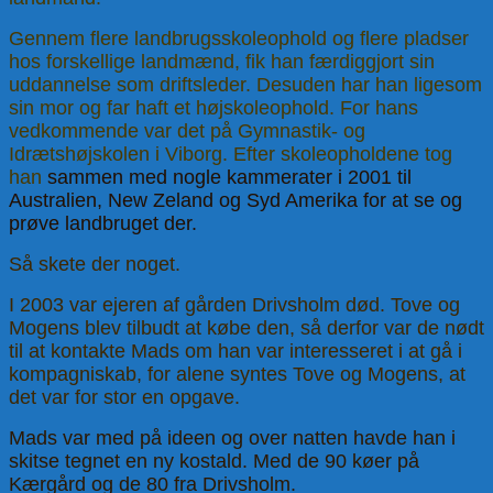
Gennem flere landbrugsskoleophold og flere pladser
hos forskellige landmænd, fik han færdiggjort sin
uddannelse som driftsleder. Desuden har han ligesom
sin mor og far haft et højskoleophold. For hans
vedkommende var det på Gymnastik- og
Idrætshøjskolen i Viborg. Efter skoleopholdene tog
han
sammen med nogle kammerater i 2001 til
Australien, New Zeland og Syd Amerika for at se og
prøve landbruget der.
Så skete der noget.
I 2003 var ejeren af gården Drivsholm død. Tove og
Mogens blev tilbudt at købe den, så derfor var de nødt
til at kontakte Mads om han var interesseret i at gå i
kompagniskab, for alene syntes Tove og Mogens, at
det var for stor en opgave.
Mads var med på ideen og over natten havde han i
skitse tegnet en ny kostald. Med de 90 køer på
Kærgård og de 80 fra Drivsholm.