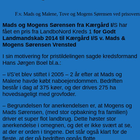
F.v. Mads og Malene, Tove og Mogens Sørensen ved prisover
Mads og Mogens Sørensen fra Kærgård I/
S har
fået en pris fra LandboNord Kreds 1
for Godt
Landmandskab 2014 til Kærgård I/S v. Mads &
Mogens Sørensen Vrensted
I sin motivering for pristildelingen sagde kredsformand
Hans Jørgen Boel bl.a.:
– I/S’et blev stiftet i 2005 – 2 år efter at Mads og
Malene havde købt naboejendommen. Bedriften
består i dag af 375 køer, og der drives 275 ha
hovedsageligt med grovfoder.
– Begrundelsen for anerkendelsen er, at Mogens og
Mads Sørensen, (med stor opbakning fra familien)
driver et super flot landbrug. Dette høster stor
anerkendelse i omegnen, og det er ikke svært at se,
at der er orden i tingene. Det står også klart for de
fleste, at der på bedriften opnås flotte