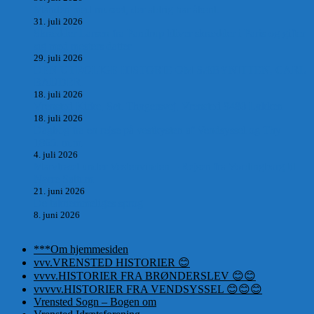
Manden med museet, der aldrig har åbent.
31. juli 2026
Skrædder Larsen fra Pandrup bliver skrædder i Paris og gifter
sig med mesters datter
29. juli 2026
DEN UTROLIGE HISTORIE OM SÆBYNITTEN, CARL
BAUDER.
18. juli 2026
Vrensted Kirke, Sct. Thøgersvej, Vrensted 9480 Løkken
18. juli 2026
Dagbog fra en rejse på vestkysten af Vendsyssel og Thy
1865. m.m.
4. juli 2026
Marvtræet under Vestenvinden – Rejsen fra Vordingborg til
Nørre Saltum
21. juni 2026
De taknemmeliges sprog
8. juni 2026
***Om hjemmesiden
vvv.VRENSTED HISTORIER 😊
vvvv.HISTORIER FRA BRØNDERSLEV 😊😊
vvvvv.HISTORIER FRA VENDSYSSEL 😊😊😊
Vrensted Sogn – Bogen om