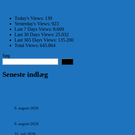
Today's Views:
139
Yesterday's Views:
923
Last 7 Days Views:
8.669
Last 30 Days Views:
25.032
Last 365 Days Views:
135.200
Total Views:
645.864
Søg
Søg
Seneste indlæg
Hvad postmester, sognerådsformand, lokal tillidsmand i
Saltum Bank og frihedskæmper, Oluf Jensen, Saltum har
fortalt:
6. august 2026
POSTMESTEREN, SOGNERÅDSFORMANDEN OG
BANKMANDEN OLUF JENSEN fra Saltum –
6. august 2026
Antik og Moderne, Ny antikvitetsforretning til Vrensted
31. juli 2026