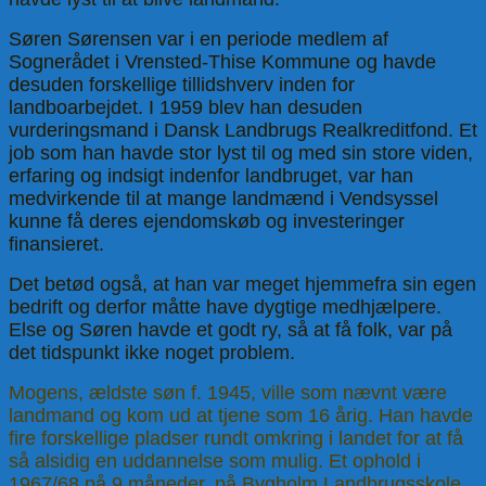
Søren Sørensen var i en periode medlem af
Sognerådet i Vrensted-Thise Kommune og havde
desuden forskellige tillidshverv inden for
landboarbejdet. I 1959 blev han desuden
vurderingsmand i Dansk Landbrugs Realkreditfond. Et
job som han havde stor lyst til og med sin store viden,
erfaring og indsigt indenfor landbruget, var han
medvirkende til at mange landmænd i Vendsyssel
kunne få deres ejendomskøb og investeringer
finansieret.
Det betød også, at han var meget hjemmefra sin egen
bedrift og derfor måtte have dygtige medhjælpere.
Else og Søren havde et godt ry, så at få folk, var på
det tidspunkt ikke noget problem.
Mogens, ældste søn f. 1945, ville som nævnt være
landmand og kom ud at tjene som 16 årig. Han havde
fire forskellige pladser rundt omkring i landet for at få
så alsidig en uddannelse som mulig. Et ophold i
1967/68 på 9 måneder, på Bygholm Landbrugsskole