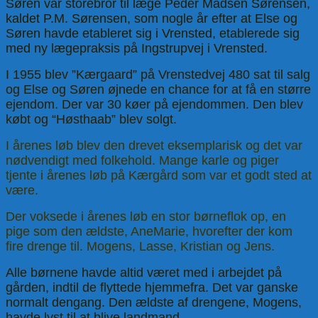
Søren var storebror til læge Peder Madsen Sørensen,
kaldet P.M. Sørensen, som nogle år efter at Else og
Søren havde etableret sig i Vrensted, etablerede sig
med ny lægepraksis på Ingstrupvej i Vrensted.
I 1955 blev ”Kærgaard” på Vrenstedvej 480 sat til salg
og Else og Søren øjnede en chance for at få en større
ejendom. Der var 30 køer på ejendommen. Den blev
købt og “Høsthaab” blev solgt.
I årenes løb blev den drevet eksemplarisk og det var
nødvendigt med folkehold. Mange karle og piger
tjente i årenes løb på Kærgård som var et godt sted at
være.
Der voksede i årenes løb en stor børneflok op, en
pige som den ældste, AneMarie, hvorefter der kom
fire drenge til. Mogens, Lasse, Kristian og Jens.
Alle børnene havde altid været med i arbejdet på
gården, indtil de flyttede hjemmefra. Det var ganske
normalt dengang. Den ældste af drengene, Mogens,
havde lyst til at blive landmand.