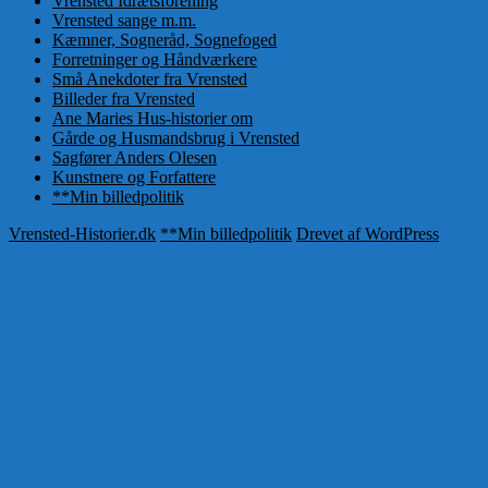
Vrensted Idrætsforening
Vrensted sange m.m.
Kæmner, Sogneråd, Sognefoged
Forretninger og Håndværkere
Små Anekdoter fra Vrensted
Billeder fra Vrensted
Ane Maries Hus-historier om
Gårde og Husmandsbrug i Vrensted
Sagfører Anders Olesen
Kunstnere og Forfattere
**Min billedpolitik
Vrensted-Historier.dk
**Min billedpolitik
Drevet af WordPress