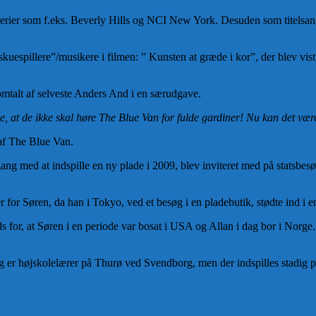
serier som f.eks. Beverly Hills og NCI New York. Desuden som titels
”skuespillere”/musikere i filmen: ” Kunsten at græde i kor”, der blev vis
 omtalt af selveste Anders And i en særudgave.
ne, at de ikke skal høre The Blue Van for fulde gardiner! Nu kan det vær
 af The Blue Van.
gang med at indspille en ny plade i 2009, blev inviteret med på statsbe
 for Søren, da han i Tokyo, ved et besøg i en pladebutik, stødte ind i en 
ods for, at Søren i en periode var bosat i USA og Allan i dag bor i Nor
ag er højskolelærer på Thurø ved Svendborg, men der indspilles stadig p