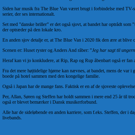
Siden har musik fra The Blue Van været brugt i forbindelse med TV-
serier, der ses internationalt.
Set med ”danske briller” er det også sjovt, at bandet har optrådt som 
der optræder på den lokale kro.
En anden sjov detalje er, at The Blue Van i 2020 fik den ære at blive
Scenen er: Huset ryster og Anders And råber: ”
Jeg har sagt til unger
Heraf kan vi jo konkludere, at Rip, Rap og Rup åbenbart også er fan
Fra det mere højtidelige hjørne kan nævnes, at bandet, mens de var i 
boede på hotel sammen med den kongelige familie.
Også i Japan har de mange fans. Faktisk er en af de sjoveste oplevelser
Per, Allan, Søren og Steffen har holdt sammen i mere end 25 år til tr
også er blevet bemærker i Dansk musikerforbund.
Alle har de sideløbende en anden karriere, som f.eks. Steffen, der i d
livebands.