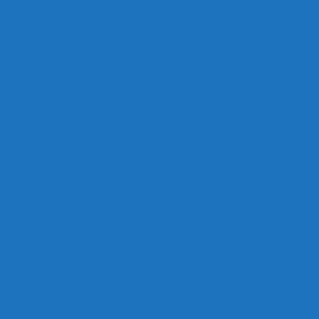
 Bank og frihedskæmper, Oluf Jensen, Saltum har fortalt:
ANDEN OLUF JENSEN fra Saltum –
ig med mesters datter
BAUDER.
 m.m.
rre Saltum