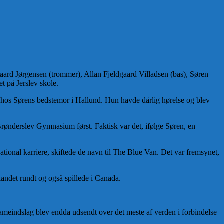
ard Jørgensen (trommer), Allan Fjeldgaard Villadsen (bas), Søren
t på Jerslev skole.
r hos Sørens bedstemor i Hallund. Hun havde dårlig hørelse og blev
 Brønderslev Gymnasium først. Faktisk var det, ifølge Søren, en
ational karriere, skiftede de navn til The Blue Van. Det var fremsynet,
landet rundt og også spillede i Canada.
ameindslag blev endda udsendt over det meste af verden i forbindelse