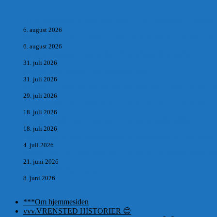
Hvad postmester, sognerådsformand, lokal tillidsmand i Saltum
6. august 2026
POSTMESTEREN, SOGNERÅDSFORMANDEN OG BANKM
6. august 2026
Antik og Moderne, Ny antikvitetsforretning til Vrensted
31. juli 2026
Manden med museet, der aldrig har åbent.
31. juli 2026
Skrædder Larsen fra Pandrup bliver skrædder i Paris og gifter s
29. juli 2026
DEN UTROLIGE HISTORIE OM SÆBYNITTEN, CARL 
18. juli 2026
Vrensted Kirke, Sct. Thøgersvej, Vrensted 9480 Løkken
18. juli 2026
Dagbog fra en rejse på vestkysten af Vendsyssel og Thy 1865.
4. juli 2026
Marvtræet under Vestenvinden – Rejsen fra Vordingborg til Nø
21. juni 2026
De taknemmeliges sprog
8. juni 2026
***Om hjemmesiden
vvv.VRENSTED HISTORIER 😊