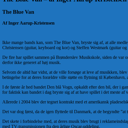
The Blue Van
Af Inger Aarup-Kristensen
Ikke mange bands kan, som The Blue Van, bryste sig af, at alle medl
Christensen (guitar, keyboard og kor) og Steffen Westmark (guitar og s
De fire har spillet sammen på Brønderslev Musikskole, siden de var o
derfor ikke generet af høj musik.
Selvom de altid har vidst, at de ville forsøge at leve af musikken, b
betingelse for at deres forældre ville støtte en flytning til København, 
I de første år hed bandet Den blå Vogn, opkaldt efter den bil, der i g
for faktisk kan bandet i dag bryste sig af at have spillet i det meste af 
Allerede i 2004 blev der tegnet kontrakt med et amerikansk pladeselska
Det var dog først, da de igen flyttede til Danmark, at de begyndte ”at
Det skete i forbindelse med, at deres musik blev brugt i reklameinds
med TV-transmissionen fra den årlige Oscar-uddeling.