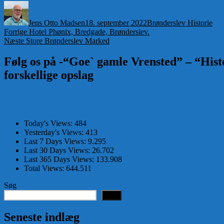
Forfatter
Udgivet
Kategorier
Jens Otto Madsen
18. september 2022
Brønderslev Historie
Indlægsnavigation
Forrige
Forrige
Hotel Phønix, Bredgade, Brønderslev.
Næste
indlæg:
Næste
Store Brønderslev Marked
indlæg:
Følg os på -“Goe` gamle Vrensted” – “Histo
forskellige opslag
Today's Views:
484
Yesterday's Views:
413
Last 7 Days Views:
9.295
Last 30 Days Views:
26.702
Last 365 Days Views:
133.908
Total Views:
644.511
Søg
Søg
Seneste indlæg