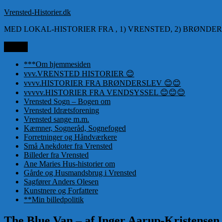
Videre
Vrensted-Historier.dk
til
MED LOKAL-HISTORIER FRA , 1) VRENSTED, 2) BRØNDER
indhold
Menu
***Om hjemmesiden
vvv.VRENSTED HISTORIER 😊
vvvv.HISTORIER FRA BRØNDERSLEV 😊😊
vvvvv.HISTORIER FRA VENDSYSSEL 😊😊😊
Vrensted Sogn – Bogen om
Vrensted Idrætsforening
Vrensted sange m.m.
Kæmner, Sogneråd, Sognefoged
Forretninger og Håndværkere
Små Anekdoter fra Vrensted
Billeder fra Vrensted
Ane Maries Hus-historier om
Gårde og Husmandsbrug i Vrensted
Sagfører Anders Olesen
Kunstnere og Forfattere
**Min billedpolitik
The Blue Van – af Inger Aarup-Kristensen