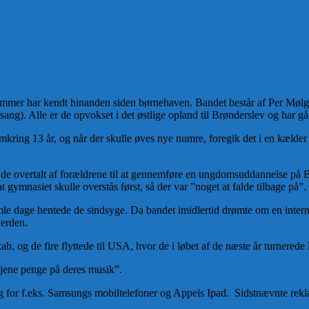
emmer har kendt hinanden siden børnehaven. Bandet består af Per Mølga
ang). Alle er de opvokset i det østlige opland til Brønderslev og har gåe
mkring 13 år, og når der skulle øves nye numre, foregik det i en kælde
lev de overtalt af forældrene til at gennemføre en ungdomsuddannelse på
at gymnasiet skulle overstås først, så der var ”noget at falde tilbage på”.
amle dage hentede de sindsyge. Da bandet imidlertid drømte om en intern
verden.
b, og de fire flyttede til USA, hvor de i løbet af de næste år turnerede 
 tjene penge på deres musik”.
lag for f.eks. Samsungs mobiltelefoner og Appels Ipad. Sidstnævnte rekl