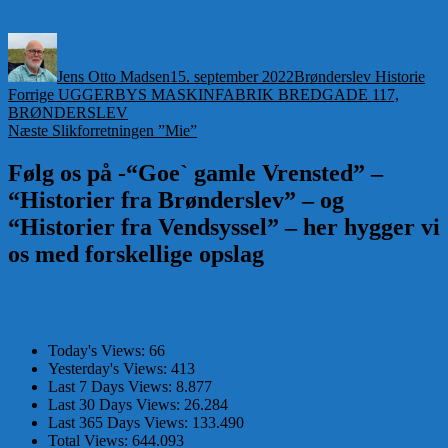
Forfatter
Udgivet
Kategorier
Jens Otto Madsen
15. september 2022
Brønderslev Historie
Indlægsnavigation
Forrige
Forrige
UGGERBYS MASKINFABRIK BREDGADE 117,
indlæg:
BRØNDERSLEV
Næste
Næste
Slikforretningen ”Mie”
indlæg:
Følg os på -“Goe` gamle Vrensted” –
“Historier fra Brønderslev” – og
“Historier fra Vendsyssel” – her hygger vi
os med forskellige opslag
Today's Views:
66
Yesterday's Views:
413
Last 7 Days Views:
8.877
Last 30 Days Views:
26.284
Last 365 Days Views:
133.490
Total Views:
644.093