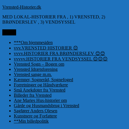
Videre
Vrensted-Historier.dk
til
MED LOKAL-HISTORIER FRA , 1) VRENSTED, 2)
indhold
BRØNDERSLEV , 3) VENDSYSSEL
Menu
***Om hjemmesiden
vvv.VRENSTED HISTORIER 😊
vvvv.HISTORIER FRA BRØNDERSLEV 😊😊
vvvvv.HISTORIER FRA VENDSYSSEL 😊😊😊
Vrensted Sogn – Bogen om
Vrensted Idrætsforening
Vrensted sange m.m.
Kæmner, Sogneråd, Sognefoged
Forretninger og Håndværkere
Små Anekdoter fra Vrensted
Billeder fra Vrensted
Ane Maries Hus-historier om
Gårde og Husmandsbrug i Vrensted
Sagfører Anders Olesen
Kunstnere og Forfattere
**Min billedpolitik