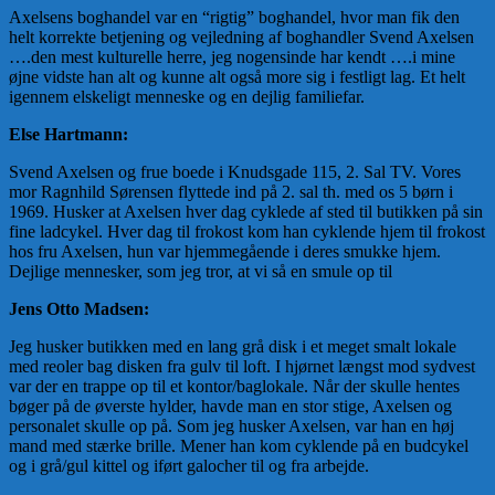
Axelsens boghandel var en “rigtig” boghandel, hvor man fik den
helt korrekte betjening og vejledning af boghandler Svend Axelsen
….den mest kulturelle herre, jeg nogensinde har kendt ….i mine
øjne vidste han alt og kunne alt også more sig i festligt lag. Et helt
igennem elskeligt menneske og en dejlig familiefar.
Else Hartmann:
Svend Axelsen og frue boede i Knudsgade 115, 2. Sal TV. Vores
mor Ragnhild Sørensen flyttede ind på 2. sal th. med os 5 børn i
1969. Husker at Axelsen hver dag cyklede af sted til butikken på sin
fine ladcykel. Hver dag til frokost kom han cyklende hjem til frokost
hos fru Axelsen, hun var hjemmegående i deres smukke hjem.
Dejlige mennesker, som jeg tror, at vi så en smule op til
Jens Otto Madsen:
Jeg husker butikken med en lang grå disk i et meget smalt lokale
med reoler bag disken fra gulv til loft. I hjørnet længst mod sydvest
var der en trappe op til et kontor/baglokale. Når der skulle hentes
bøger på de øverste hylder, havde man en stor stige, Axelsen og
personalet skulle op på. Som jeg husker Axelsen, var han en høj
mand med stærke brille. Mener han kom cyklende på en budcykel
og i grå/gul kittel og iført galocher til og fra arbejde.