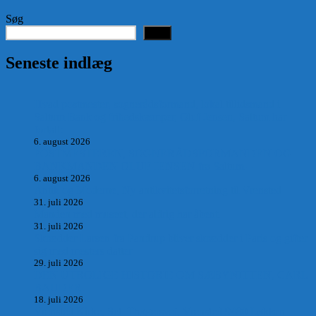
Søg
Søg
Seneste indlæg
Hvad postmester, sognerådsformand, lokal tillidsmand i
Saltum Bank og frihedskæmper, Oluf Jensen, Saltum har
fortalt:
6. august 2026
POSTMESTEREN, SOGNERÅDSFORMANDEN OG
BANKMANDEN OLUF JENSEN fra Saltum –
6. august 2026
Antik og Moderne, Ny antikvitetsforretning til Vrensted
31. juli 2026
Manden med museet, der aldrig har åbent.
31. juli 2026
Skrædder Larsen fra Pandrup bliver skrædder i Paris og gifter
sig med mesters datter
29. juli 2026
DEN UTROLIGE HISTORIE OM SÆBYNITTEN, CARL
BAUDER.
18. juli 2026
Vrensted Kirke, Sct. Thøgersvej, Vrensted 9480 Løkken