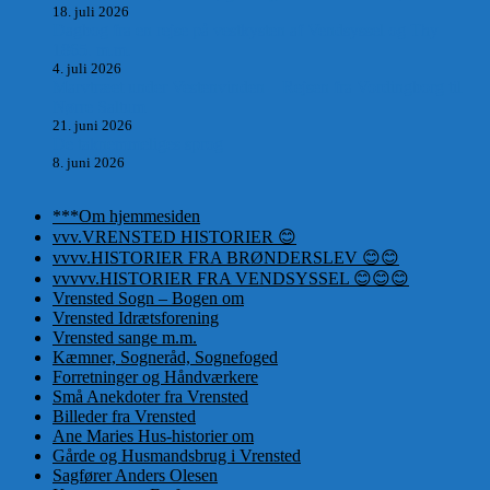
18. juli 2026
Dagbog fra en rejse på vestkysten af Vendsyssel og Thy
1865. m.m.
4. juli 2026
Marvtræet under Vestenvinden – Rejsen fra Vordingborg til
Nørre Saltum
21. juni 2026
De taknemmeliges sprog
8. juni 2026
***Om hjemmesiden
vvv.VRENSTED HISTORIER 😊
vvvv.HISTORIER FRA BRØNDERSLEV 😊😊
vvvvv.HISTORIER FRA VENDSYSSEL 😊😊😊
Vrensted Sogn – Bogen om
Vrensted Idrætsforening
Vrensted sange m.m.
Kæmner, Sogneråd, Sognefoged
Forretninger og Håndværkere
Små Anekdoter fra Vrensted
Billeder fra Vrensted
Ane Maries Hus-historier om
Gårde og Husmandsbrug i Vrensted
Sagfører Anders Olesen