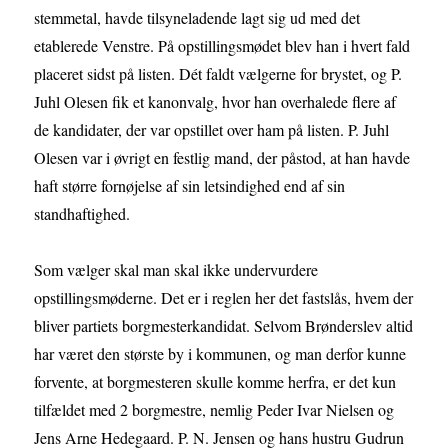
stemmetal, havde tilsyneladende lagt sig ud med det
etablerede Venstre. På opstillingsmødet blev han i hvert fald
placeret sidst på listen. Dét faldt vælgerne for brystet, og P.
Juhl Olesen fik et kanonvalg, hvor han overhalede flere af
de kandidater, der var opstillet over ham på listen. P. Juhl
Olesen var i øvrigt en festlig mand, der påstod, at han havde
haft større fornøjelse af sin letsindighed end af sin
standhaftighed.
Som vælger skal man skal ikke undervurdere
opstillingsmøderne. Det er i reglen her det fastslås, hvem der
bliver partiets borgmesterkandidat. Selvom Brønderslev altid
har været den største by i kommunen, og man derfor kunne
forvente, at borgmesteren skulle komme herfra, er det kun
tilfældet med 2 borgmestre, nemlig Peder Ivar Nielsen og
Jens Arne Hedegaard. P. N. Jensen og hans hustru Gudrun