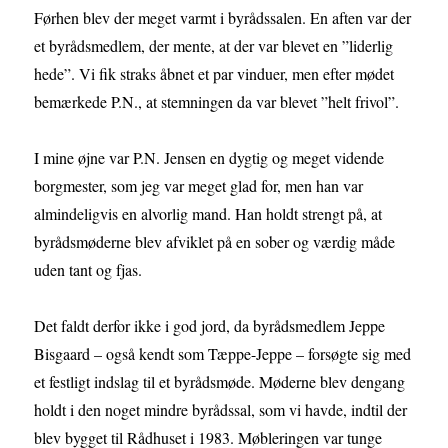
Førhen blev der meget varmt i byrådssalen. En aften var der
et byrådsmedlem, der mente, at der var blevet en ”liderlig
hede”. Vi fik straks åbnet et par vinduer, men efter mødet
bemærkede P.N., at stemningen da var blevet ”helt frivol”.
I mine øjne var P.N. Jensen en dygtig og meget vidende
borgmester, som jeg var meget glad for, men han var
almindeligvis en alvorlig mand. Han holdt strengt på, at
byrådsmøderne blev afviklet på en sober og værdig måde
uden tant og fjas.
Det faldt derfor ikke i god jord, da byrådsmedlem Jeppe
Bisgaard – også kendt som Tæppe-Jeppe – forsøgte sig med
et festligt indslag til et byrådsmøde. Møderne blev dengang
holdt i den noget mindre byrådssal, som vi havde, indtil der
blev bygget til Rådhuset i 1983. Møbleringen var tunge