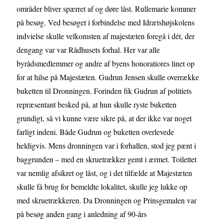
områder bliver spærret af og døre låst. Rullemarie kommer
på besøg. Ved besøget i forbindelse med Idrætshøjskolens
indvielse skulle velkomsten af majestæten foregå i dét, der
dengang var var Rådhusets forhal. Her var alle
byrådsmedlemmer og andre af byens honoratiores linet op
for at hilse på Majestæten. Gudrun Jensen skulle overrække
buketten til Dronningen. Forinden fik Gudrun af politiets
repræsentant besked på, at hun skulle ryste buketten
grundigt, så vi kunne være sikre på, at der ikke var noget
farligt indeni. Både Gudrun og buketten overlevede
heldigvis. Mens dronningen var i forhallen, stod jeg pænt i
baggrunden – med en skruetrækker gemt i ærmet. Toilettet
var nemlig afsikret og låst, og i det tilfælde at Majestæten
skulle få brug for bemeldte lokalitet, skulle jeg lukke op
med skruetrækkeren. Da Dronningen og Prinsgemalen var
på besøg anden gang i anledning af 90-års