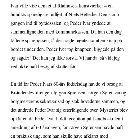
Ivar ville vise dem et af Rådhusets kunstværker – en
bundløs sparebøsse, udført af Niels Helledie. Den stod i
gangen ind til byrådssalen, og Peder Ivar yndede at
sammenligne den med kommunekassen. Da han den dag
løftede sparebøssen, lå der nogle mønter samt en knap på
bordet under den. Peder Iver tog knappen, kiggede på den
og sagde: ”Det kan jeg ikke forstå. Vi har da, så vidt jeg
ved, ikke haft besøg af skotter før”.
En tid før Peder Ivars 60-års fødselsdag havde vi besøg af
Brønderslev-drengen Jørgen Sørensen. Jørgen Sørensen og
borgmesterens sekretær sad og stak hovederne sammen, og
det undrede Peder Ivar sig efterfølgende over. Mysteriet blev
opklaret, da Peder Ivar holdt reception på Landboskolen i
anledning af 60-årsdagen, for Jørgen Sørensen havde haft
en praktisk ting, som han skulle have afklaret med