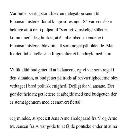
Var hullet særlig stort, blev en delegation sendt til
Finansministeriet for at klage vores nød. Så var vi måske
heldige at få del i puljen til ”særligt vanskeligt stillede
kommuner”. Jeg husker, at én af embedsmændene i
Finansministeriet blev omtalt som noget påholdende. Man
fik det råd at tælle sine fingre efter et håndtryk med ham.
Vi fik altid budgettet til at balancere, og vi var som regel i
den situation, at budgettet på trods af besværlighederne blev
vedtaget i bred politisk enighed. Dejligt for vi ansatte. Det
gør det hele meget lettere at arbejde med end budgetter, der
er stemt igennem med et snævert flertal.
Jeg mindes, at specielt Jens Arne Hedegaard fra V og Arne
M. Jensen fra A var gode til at få de politiske ender til at nå