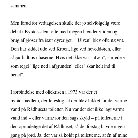
sammen.
Men forud for vedtagelsen skulle der jo selvfølgelig være
debat i Byrådssalen, ofte med megen hænder vriden og
brug af gloser fra især dyreriget. ”Ulven” blev ofte nævnt.
Den har siddet ude ved Kroen, lige ved hoveddøren, eller
sågar bidt os i haserne. Hvis det ikke var ”ulven”, stirrede vi
som regel ”lige ned i afgrunden” eller ”skar helt ind til
benet”.
I forbindelse med oliekrisen i 1973 var der et
byrådsmedlem, der foreslog, at der blev lukket for det varme
vand på Rådhusets toiletter. Nu var der slet ikke lagt varmt
vand ind – eller varme for den sags skyld – på toiletterne i
den oprindelige del af Rådhuset, så det forslag havde ingen
gang på jord. Ja, der var så koldt på toiletterne, at én af mine