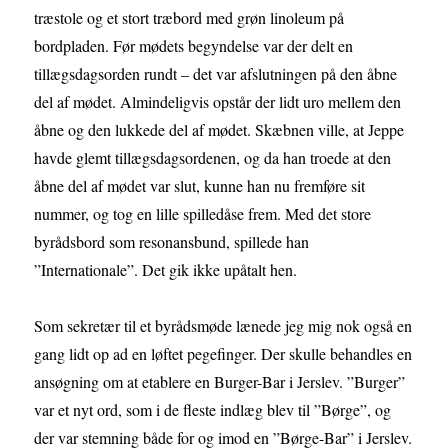
træstole og et stort træbord med grøn linoleum på
bordpladen. Før mødets begyndelse var der delt en
tillægsdagsorden rundt – det var afslutningen på den åbne
del af mødet. Almindeligvis opstår der lidt uro mellem den
åbne og den lukkede del af mødet. Skæbnen ville, at Jeppe
havde glemt tillægsdagsordenen, og da han troede at den
åbne del af mødet var slut, kunne han nu fremføre sit
nummer, og tog en lille spilledåse frem. Med det store
byrådsbord som resonansbund, spillede han
”Internationale”. Det gik ikke upåtalt hen.
Som sekretær til et byrådsmøde lænede jeg mig nok også en
gang lidt op ad en løftet pegefinger. Der skulle behandles en
ansøgning om at etablere en Burger-Bar i Jerslev. ”Burger”
var et nyt ord, som i de fleste indlæg blev til ”Børge”, og
der var stemning både for og imod en ”Børge-Bar” i Jerslev.