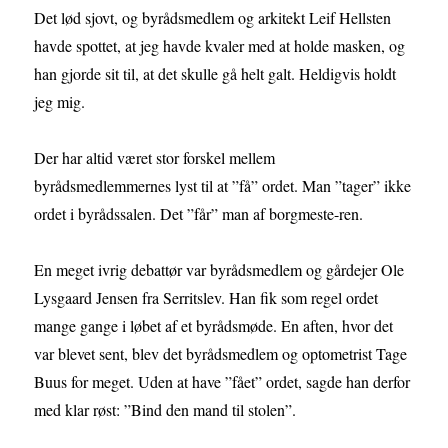
Det lød sjovt, og byrådsmedlem og arkitekt Leif Hellsten
havde spottet, at jeg havde kvaler med at holde masken, og
han gjorde sit til, at det skulle gå helt galt. Heldigvis holdt
jeg mig.
Der har altid været stor forskel mellem
byrådsmedlemmernes lyst til at ”få” ordet. Man ”tager” ikke
ordet i byrådssalen. Det ”får” man af borgmeste-ren.
En meget ivrig debattør var byrådsmedlem og gårdejer Ole
Lysgaard Jensen fra Serritslev. Han fik som regel ordet
mange gange i løbet af et byrådsmøde. En aften, hvor det
var blevet sent, blev det byrådsmedlem og optometrist Tage
Buus for meget. Uden at have ”fået” ordet, sagde han derfor
med klar røst: ”Bind den mand til stolen”.