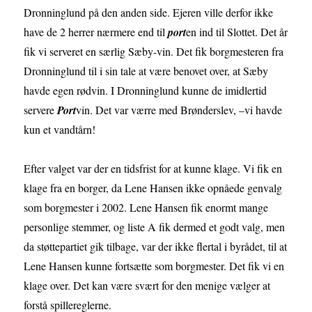
Dronninglund på den anden side. Ejeren ville derfor ikke
have de 2 herrer nærmere end til
port
en ind til Slottet. Det år
fik vi serveret en særlig Sæby-vin. Det fik borgmesteren fra
Dronninglund til i sin tale at være benovet over, at Sæby
havde egen rødvin. I Dronninglund kunne de imidlertid
servere
Port
vin. Det var værre med Brønderslev, –vi havde
kun et vandtårn!
Efter valget var der en tidsfrist for at kunne klage. Vi fik en
klage fra en borger, da Lene Hansen ikke opnåede genvalg
som borgmester i 2002. Lene Hansen fik enormt mange
personlige stemmer, og liste A fik dermed et godt valg, men
da støttepartiet gik tilbage, var der ikke flertal i byrådet, til at
Lene Hansen kunne fortsætte som borgmester. Det fik vi en
klage over. Det kan være svært for den menige vælger at
forstå spillereglerne.