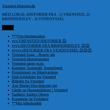
Videre
Vrensted-Historier.dk
til
MED LOKAL-HISTORIER FRA , 1) VRENSTED, 2)
indhold
BRØNDERSLEV , 3) VENDSYSSEL
Menu
***Om hjemmesiden
vvv.VRENSTED HISTORIER 😊
vvvv.HISTORIER FRA BRØNDERSLEV 😊😊
vvvvv.HISTORIER FRA VENDSYSSEL 😊😊😊
Vrensted Sogn – Bogen om
Vrensted Idrætsforening
Vrensted sange m.m.
Kæmner, Sogneråd, Sognefoged
Forretninger og Håndværkere
Små Anekdoter fra Vrensted
Billeder fra Vrensted
Ane Maries Hus-historier om
Gårde og Husmandsbrug i Vrensted
Sagfører Anders Olesen
Kunstnere og Forfattere
**Min billedpolitik