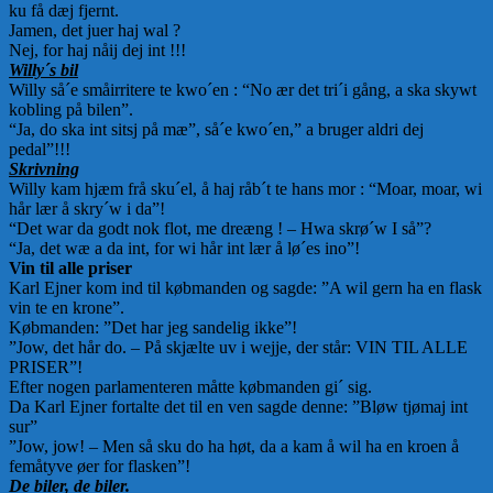
ku få dæj fjernt.
Jamen, det juer haj wal ?
Nej, for haj nåij dej int !!!
Willy´s bil
Willy så´e småirritere te kwo´en : “No ær det tri´i gång, a ska skywt
kobling på bilen”.
“Ja, do ska int sitsj på mæ”, så´e kwo´en,” a bruger aldri dej
pedal”!!!
Skrivning
Willy kam hjæm frå sku´el, å haj råb´t te hans mor : “Moar, moar, wi
hår lær å skry´w i da”!
“Det war da godt nok flot, me dreæng ! – Hwa skrø´w I så”?
“Ja, det wæ a da int, for wi hår int lær å lø´es ino”!
Vin til alle priser
Karl Ejner kom ind til købmanden og sagde: ”A wil gern ha en flask
vin te en krone”.
Købmanden: ”Det har jeg sandelig ikke”!
”Jow, det hår do. – På skjælte uv i wejje, der står: VIN TIL ALLE
PRISER”!
Efter nogen parlamenteren måtte købmanden gi´ sig.
Da Karl Ejner fortalte det til en ven sagde denne: ”Bløw tjømaj int
sur”
”Jow, jow! – Men så sku do ha høt, da a kam å wil ha en kroen å
femåtyve øer for flasken”!
De biler, de biler.