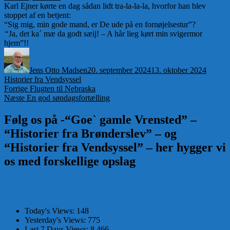
Karl Ejner kørte en dag sådan lidt tra-la-la-la, hvorfor han blev
stoppet af en betjent:
“Sig mig, min gode mand, er De ude på en fornøjelsestur”?
“
Ja, det ka´ mæ da godt sæij! – A hår lieg kørt min svigermor
hjem”!!
Forfatter
Udgivet
Kategor
Jens Otto Madsen
20. september 2024
13. oktober 2024
Historier fra Vendsyssel
Indlægsnavigation
Forrige
Forrige
Flugten til Nebraska
Næste
indlæg:
Næste
En god søndagsfortælling
indlæg:
Følg os på -“Goe` gamle Vrensted” –
“Historier fra Brønderslev” – og
“Historier fra Vendsyssel” – her hygger vi
os med forskellige opslag
Today's Views:
148
Yesterday's Views:
775
Last 7 Days Views:
8.466