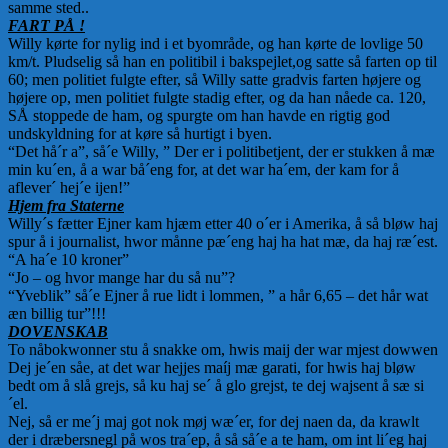
samme sted..
FART PÅ !
Willy kørte for nylig ind i et byområde, og han kørte de lovlige 50
km/t. Pludselig så han en politibil i bakspejlet,og satte så farten op til
60; men politiet fulgte efter, så Willy satte gradvis farten højere og
højere op, men politiet fulgte stadig efter, og da han nåede ca. 120,
SÅ stoppede de ham, og spurgte om han havde en rigtig god
undskyldning for at køre så hurtigt i byen.
“Det hå´r a”, så´e Willy, ” Der er i politibetjent, der er stukken å mæ
min ku´en, å a war bå´eng for, at det war ha´em, der kam for å
aflever´ hej´e ijen!”
Hjem fra Staterne
Willy´s fætter Ejner kam hjæm etter 40 o´er i Amerika, å så bløw haj
spur å i journalist, hwor månne pæ´eng haj ha hat mæ, da haj ræ´est.
“A ha´e 10 kroner”
“Jo – og hvor mange har du så nu”?
“Yveblik” så´e Ejner å rue lidt i lommen, ” a hår 6,65 – det hår wat
æn billig tur”!!!
DOVENSKAB
To nåbokwonner stu å snakke om, hwis maij der war mjest dowwen
Dej je´en såe, at det war hejjes maíj mæ garati, for hwis haj bløw
bedt om å slå grejs, så ku haj se´ å glo grejst, te dej wajsent å sæ si
´el.
Nej, så er me´j maj got nok møj wæ´er, for dej naen da, da krawlt
der i dræbersnegl på wos tra´ep, å så så´e a te ham, om int li´eg haj