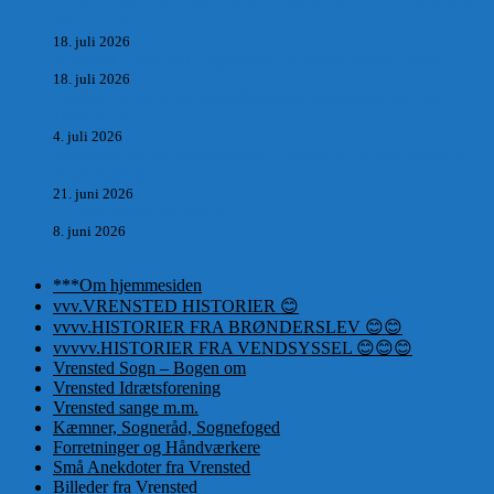
DEN UTROLIGE HISTORIE OM SÆBYNITTEN, CARL
BAUDER.
18. juli 2026
Vrensted Kirke, Sct. Thøgersvej, Vrensted 9480 Løkken
18. juli 2026
Dagbog fra en rejse på vestkysten af Vendsyssel og Thy
1865. m.m.
4. juli 2026
Marvtræet under Vestenvinden – Rejsen fra Vordingborg til
Nørre Saltum
21. juni 2026
De taknemmeliges sprog
8. juni 2026
***Om hjemmesiden
vvv.VRENSTED HISTORIER 😊
vvvv.HISTORIER FRA BRØNDERSLEV 😊😊
vvvvv.HISTORIER FRA VENDSYSSEL 😊😊😊
Vrensted Sogn – Bogen om
Vrensted Idrætsforening
Vrensted sange m.m.
Kæmner, Sogneråd, Sognefoged
Forretninger og Håndværkere
Små Anekdoter fra Vrensted
Billeder fra Vrensted