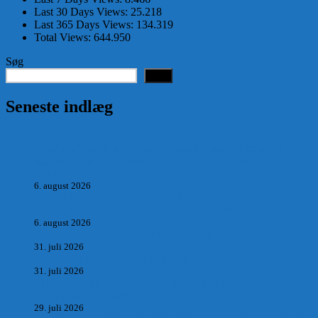
Last 30 Days Views:
25.218
Last 365 Days Views:
134.319
Total Views:
644.950
Søg
Søg
Seneste indlæg
Hvad postmester, sognerådsformand, lokal tillidsmand i
Saltum Bank og frihedskæmper, Oluf Jensen, Saltum har
fortalt:
6. august 2026
POSTMESTEREN, SOGNERÅDSFORMANDEN OG
BANKMANDEN OLUF JENSEN fra Saltum –
6. august 2026
Antik og Moderne, Ny antikvitetsforretning til Vrensted
31. juli 2026
Manden med museet, der aldrig har åbent.
31. juli 2026
Skrædder Larsen fra Pandrup bliver skrædder i Paris og gifter
sig med mesters datter
29. juli 2026