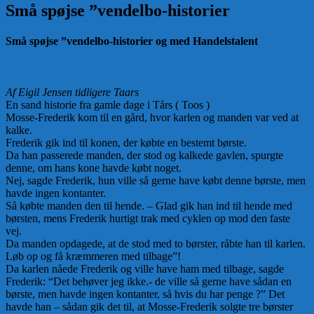
Små spøjse ”vendelbo-historier
Små spøjse ”vendelbo-historier og med Handelstalent
Af Eigil Jensen tidligere Taars
En sand historie fra gamle dage i Tårs ( Toos )
Mosse-Frederik kom til en gård, hvor karlen og manden var ved at
kalke.
Frederik gik ind til konen, der købte en bestemt børste.
Da han passerede manden, der stod og kalkede gavlen, spurgte
denne, om hans kone havde købt noget.
Nej, sagde Frederik, hun ville så gerne have købt denne børste, men
havde ingen kontanter.
Så købte manden den til hende. – Glad gik han ind til hende med
børsten, mens Frederik hurtigt trak med cyklen op mod den faste
vej.
Da manden opdagede, at de stod med to børster, råbte han til karlen.
Løb op og få kræmmeren med tilbage”!
Da karlen nåede Frederik og ville have ham med tilbage, sagde
Frederik: “Det behøver jeg ikke.- de ville så gerne have sådan en
børste, men havde ingen kontanter, så hvis du har penge ?” Det
havde han – sådan gik det til, at Mosse-Frederik solgte tre børster