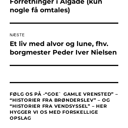
Forretninger i Algade (kun
Forrige
indlæg:
nogle få omtales)
NÆSTE
Et liv med alvor og lune, fhv.
Næste
indlæg:
borgmester Peder Iver Nielsen
FØLG OS PÅ -“GOE` GAMLE VRENSTED” –
“HISTORIER FRA BRØNDERSLEV” – OG
“HISTORIER FRA VENDSYSSEL” – HER
HYGGER VI OS MED FORSKELLIGE
OPSLAG