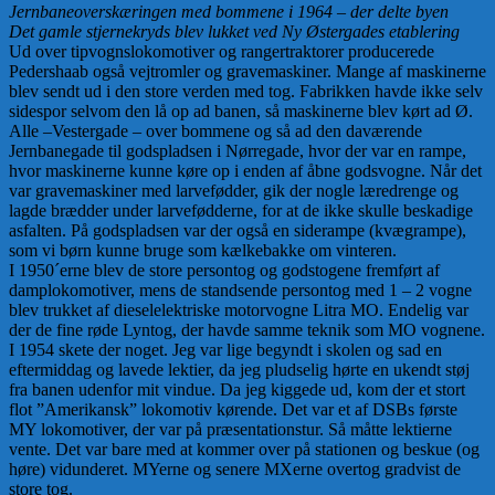
Jernbaneoverskæringen med bommene i 1964 – der delte byen
Det gamle stjernekryds blev lukket ved Ny Østergades etablering
Ud over tipvognslokomotiver og rangertraktorer producerede
Pedershaab også vejtromler og gravemaskiner. Mange af maskinerne
blev sendt ud i den store verden med tog. Fabrikken havde ikke selv
sidespor selvom den lå op ad banen, så maskinerne blev kørt ad Ø.
Alle –Vestergade – over bommene og så ad den daværende
Jernbanegade til godspladsen i Nørregade, hvor der var en rampe,
hvor maskinerne kunne køre op i enden af åbne godsvogne. Når det
var gravemaskiner med larvefødder, gik der nogle læredrenge og
lagde brædder under larvefødderne, for at de ikke skulle beskadige
asfalten. På godspladsen var der også en siderampe (kvægrampe),
som vi børn kunne bruge som kælkebakke om vinteren.
I 1950´erne blev de store persontog og godstogene fremført af
damplokomotiver, mens de standsende persontog med 1 – 2 vogne
blev trukket af dieselelektriske motorvogne Litra MO. Endelig var
der de fine røde Lyntog, der havde samme teknik som MO vognene.
I 1954 skete der noget. Jeg var lige begyndt i skolen og sad en
eftermiddag og lavede lektier, da jeg pludselig hørte en ukendt støj
fra banen udenfor mit vindue. Da jeg kiggede ud, kom der et stort
flot ”Amerikansk” lokomotiv kørende. Det var et af DSBs første
MY lokomotiver, der var på præsentationstur. Så måtte lektierne
vente. Det var bare med at kommer over på stationen og beskue (og
høre) vidunderet. MYerne og senere MXerne overtog gradvist de
store tog.