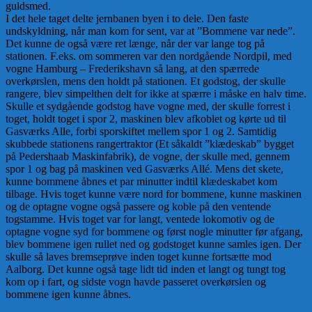
guldsmed.
I det hele taget delte jernbanen byen i to dele. Den faste
undskyldning, når man kom for sent, var at ”Bommene var nede”.
Det kunne de også være ret længe, når der var lange tog på
stationen. F.eks. om sommeren var den nordgående Nordpil, med
vogne Hamburg – Frederikshavn så lang, at den spærrede
overkørslen, mens den holdt på stationen. Et godstog, der skulle
rangere, blev simpelthen delt for ikke at spærre i måske en halv time.
Skulle et sydgående godstog have vogne med, der skulle forrest i
toget, holdt toget i spor 2, maskinen blev afkoblet og kørte ud til
Gasværks Alle, forbi sporskiftet mellem spor 1 og 2. Samtidig
skubbede stationens rangertraktor (Et såkaldt ”klædeskab” bygget
på Pedershaab Maskinfabrik), de vogne, der skulle med, gennem
spor 1 og bag på maskinen ved Gasværks Allé. Mens det skete,
kunne bommene åbnes et par minutter indtil klædeskabet kom
tilbage. Hvis toget kunne være nord for bommene, kunne maskinen
og de optagne vogne også passere og koble på den ventende
togstamme. Hvis toget var for langt, ventede lokomotiv og de
optagne vogne syd for bommene og først nogle minutter før afgang,
blev bommene igen rullet ned og godstoget kunne samles igen. Der
skulle så laves bremseprøve inden toget kunne fortsætte mod
Aalborg. Det kunne også tage lidt tid inden et langt og tungt tog
kom op i fart, og sidste vogn havde passeret overkørslen og
bommene igen kunne åbnes.