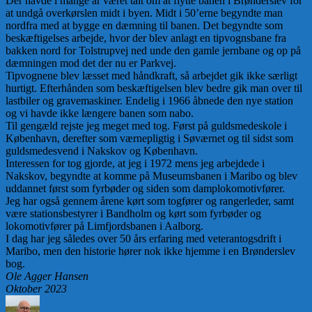
Der havde i mange år været talt om at flytte banen i Brønderslev for
at undgå overkørslen midt i byen. Midt i 50’erne begyndte man
nordfra med at bygge en dæmning til banen. Det begyndte som
beskæftigelses arbejde, hvor der blev anlagt en tipvognsbane fra
bakken nord for Tolstrupvej ned unde den gamle jernbane og op på
dæmningen mod det der nu er Parkvej.
Tipvognene blev læsset med håndkraft, så arbejdet gik ikke særligt
hurtigt. Efterhånden som beskæftigelsen blev bedre gik man over til
lastbiler og gravemaskiner. Endelig i 1966 åbnede den nye station
og vi havde ikke længere banen som nabo.
Til gengæld rejste jeg meget med tog. Først på guldsmedeskole i
København, derefter som værnepligtig i Søværnet og til sidst som
guldsmedesvend i Nakskov og København.
Interessen for tog gjorde, at jeg i 1972 mens jeg arbejdede i
Nakskov, begyndte at komme på Museumsbanen i Maribo og blev
uddannet først som fyrbøder og siden som damplokomotivfører.
Jeg har også gennem årene kørt som togfører og rangerleder, samt
være stationsbestyrer i Bandholm og kørt som fyrbøder og
lokomotivfører på Limfjordsbanen i Aalborg.
I dag har jeg således over 50 års erfaring med veterantogsdrift i
Maribo, men den historie hører nok ikke hjemme i en Brønderslev
bog.
Ole Agger Hansen
Oktober 2023
Forfatter
Udgivet
Kategorier