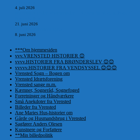
1865. m.m.
4. juli 2026
Marvtræet under Vestenvinden – Rejsen fra Vordingborg til
Nørre Saltum
21. juni 2026
De taknemmeliges sprog
8. juni 2026
***Om hjemmesiden
vvv.VRENSTED HISTORIER 😊
vvvv.HISTORIER FRA BRØNDERSLEV 😊😊
vvvvv.HISTORIER FRA VENDSYSSEL 😊😊😊
Vrensted Sogn – Bogen om
Vrensted Idrætsforening
Vrensted sange m.m.
Kæmner, Sogneråd, Sognefoged
Forretninger og Håndværkere
Små Anekdoter fra Vrensted
Billeder fra Vrensted
Ane Maries Hus-historier om
Gårde og Husmandsbrug i Vrensted
Sagfører Anders Olesen
Kunstnere og Forfattere
**Min billedpolitik