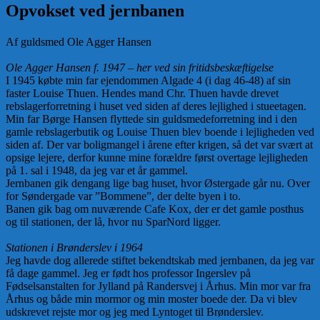
Opvokset ved jernbanen
Af guldsmed Ole Agger Hansen
Ole Agger Hansen f. 1947 – her ved sin fritidsbeskæftigelse
I 1945 købte min far ejendommen Algade 4 (i dag 46-48) af sin
faster Louise Thuen. Hendes mand Chr. Thuen havde drevet
rebslagerforretning i huset ved siden af deres lejlighed i stueetagen.
Min far Børge Hansen flyttede sin guldsmedeforretning ind i den
gamle rebslagerbutik og Louise Thuen blev boende i lejligheden ved
siden af. Der var boligmangel i årene efter krigen, så det var svært at
opsige lejere, derfor kunne mine forældre først overtage lejligheden
på 1. sal i 1948, da jeg var et år gammel.
Jernbanen gik dengang lige bag huset, hvor Østergade går nu. Over
for Søndergade var ”Bommene”, der delte byen i to.
Banen gik bag om nuværende Cafe Kox, der er det gamle posthus
og til stationen, der lå, hvor nu SparNord ligger.
Stationen i Brønderslev i 1964
Jeg havde dog allerede stiftet bekendtskab med jernbanen, da jeg var
få dage gammel. Jeg er født hos professor Ingerslev på
Fødselsanstalten for Jylland på Randersvej i Århus. Min mor var fra
Århus og både min mormor og min moster boede der. Da vi blev
udskrevet rejste mor og jeg med Lyntoget til Brønderslev.