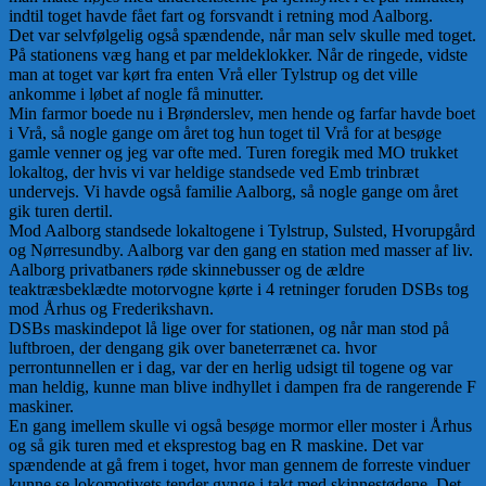
indtil toget havde fået fart og forsvandt i retning mod Aalborg.
Det var selvfølgelig også spændende, når man selv skulle med toget.
På stationens væg hang et par meldeklokker. Når de ringede, vidste
man at toget var kørt fra enten Vrå eller Tylstrup og det ville
ankomme i løbet af nogle få minutter.
Min farmor boede nu i Brønderslev, men hende og farfar havde boet
i Vrå, så nogle gange om året tog hun toget til Vrå for at besøge
gamle venner og jeg var ofte med. Turen foregik med MO trukket
lokaltog, der hvis vi var heldige standsede ved Emb trinbræt
undervejs. Vi havde også familie Aalborg, så nogle gange om året
gik turen dertil.
Mod Aalborg standsede lokaltogene i Tylstrup, Sulsted, Hvorupgård
og Nørresundby. Aalborg var den gang en station med masser af liv.
Aalborg privatbaners røde skinnebusser og de ældre
teaktræsbeklædte motorvogne kørte i 4 retninger foruden DSBs tog
mod Århus og Frederikshavn.
DSBs maskindepot lå lige over for stationen, og når man stod på
luftbroen, der dengang gik over baneterrænet ca. hvor
perrontunnellen er i dag, var der en herlig udsigt til togene og var
man heldig, kunne man blive indhyllet i dampen fra de rangerende F
maskiner.
En gang imellem skulle vi også besøge mormor eller moster i Århus
og så gik turen med et eksprestog bag en R maskine. Det var
spændende at gå frem i toget, hvor man gennem de forreste vinduer
kunne se lokomotivets tender gynge i takt med skinnestødene. Det