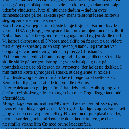
var også meget afslappende at side i en kupe og se dampen bølge
udenfor vinduerne, lytte til hjulenes dadum – dadum over
skinnestødende på de laskede spor, mens telefontrådene skiftevis
steg og sank mellem masterne.
Som fireårig var jeg på min første lange togrejse. Farmor havde
været i USA og besøge en søster. Da hun kom hjem med et skib til
København, ville far og mor over og tage imod og jeg skulle med.
Vi kørte i eksprestog til Nyborg med skifte på færgen og så videre
med et nyt eksprestog uden stop over Sjælland. Jeg tror det var
dengang vi var med den gamle dampfærge Christian 9.
På hjemturen havde vi flottet os og købt Lyntogsbilletter så vi ikke
skulle skifte på færgen. Far og jeg var selvfølgelig ude på
vogndækket og se på færgen og lyntogene, der holdt på dækket. I
min fantasi kørte Lyntoget så stærkt, at det glemte at holde i
Brønderslev, og det derfor måtte køre tilbage for at sætte os af.
Senere fandt jeg ud af at alle tog vendte i Århus.
Efter realeksamen gik jeg et år på handelsskole i Aalborg, og var
derfor med skoletoget hver morgen lidt over 7 og tilbage igen midt
eftermiddag.
Morgentoget var normalt en MO med 3 ældre nærtrafiks vogne,
mens eftermiddagstoget var en MY og 2 tilfældige vogne. En enkelt
gang var den ene vogn en helt ny B vogn med røde plastik sæder,
men tit var det gamle knirkende teakbeklædte træ vogne eller
nærtrafiks vogne litra Cp med brune lædersofaer.