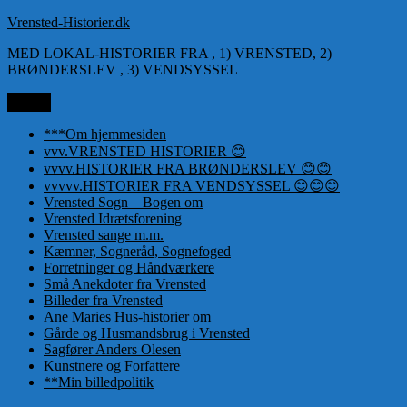
Videre
Vrensted-Historier.dk
til
MED LOKAL-HISTORIER FRA , 1) VRENSTED, 2)
indhold
BRØNDERSLEV , 3) VENDSYSSEL
Menu
***Om hjemmesiden
vvv.VRENSTED HISTORIER 😊
vvvv.HISTORIER FRA BRØNDERSLEV 😊😊
vvvvv.HISTORIER FRA VENDSYSSEL 😊😊😊
Vrensted Sogn – Bogen om
Vrensted Idrætsforening
Vrensted sange m.m.
Kæmner, Sogneråd, Sognefoged
Forretninger og Håndværkere
Små Anekdoter fra Vrensted
Billeder fra Vrensted
Ane Maries Hus-historier om
Gårde og Husmandsbrug i Vrensted
Sagfører Anders Olesen
Kunstnere og Forfattere
**Min billedpolitik