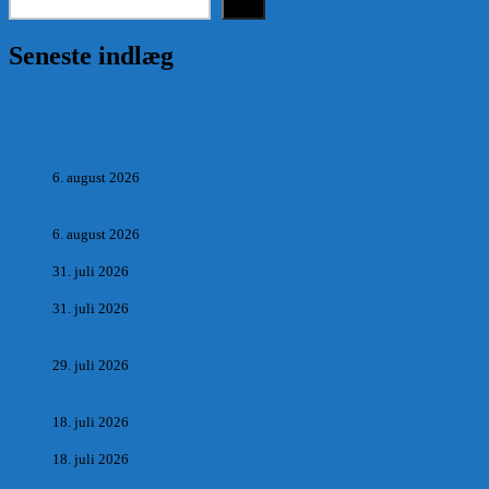
Søg
Seneste indlæg
Hvad postmester, sognerådsformand, lokal tillidsmand i
Saltum Bank og frihedskæmper, Oluf Jensen, Saltum har
fortalt:
6. august 2026
POSTMESTEREN, SOGNERÅDSFORMANDEN OG
BANKMANDEN OLUF JENSEN fra Saltum –
6. august 2026
Antik og Moderne, Ny antikvitetsforretning til Vrensted
31. juli 2026
Manden med museet, der aldrig har åbent.
31. juli 2026
Skrædder Larsen fra Pandrup bliver skrædder i Paris og gifter
sig med mesters datter
29. juli 2026
DEN UTROLIGE HISTORIE OM SÆBYNITTEN, CARL
BAUDER.
18. juli 2026
Vrensted Kirke, Sct. Thøgersvej, Vrensted 9480 Løkken
18. juli 2026
Dagbog fra en rejse på vestkysten af Vendsyssel og Thy