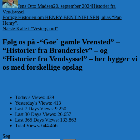
Jens Otto Madsen
20. september 2024
Historier fra
Vendsyssel
Indlægsnavigation
Forrige
Forrige
Historien om HENRY BENT NIELSEN, alias “Pap
indlæg:
Henry”.
Næste
Næste
Kalle i ”Vestergaard”
indlæg:
Følg os på -“Goe` gamle Vrensted” –
“Historier fra Brønderslev” – og
“Historier fra Vendsyssel” – her hygger vi
os med forskellige opslag
Today's Views:
439
Yesterday's Views:
413
Last 7 Days Views:
9.250
Last 30 Days Views:
26.657
Last 365 Days Views:
133.863
Total Views:
644.466
Søg