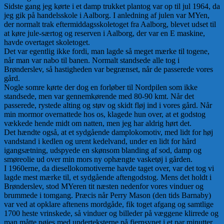
Sidste gang jeg kørte i et damp trukket plantog var op til jul 1964, da
jeg gik på handelsskole i Aalborg. I anledning af julen var MYen,
der normalt trak eftermiddagsskoletoget fra Aalborg, blevet udset til
at køre jule-særtog og reserven i Aalborg, der var en E maskine,
havde overtaget skoletoget.
Det var egentlig ikke fordi, man lagde så meget mærke til togene,
når man var nabo til banen. Normalt standsede alle tog i
Brønderslev, så hastigheden var begrænset, når de passerede vores
gård.
Nogle somre kørte der dog en forløber til Nordpilen som ikke
standsede, men var gennemkørende med 80-90 kmt. Når det
passerede, rystede alting og støv og skidt fløj ind i vores gård. Når
min mormor overnattede hos os, klagede hun over, at et godstog
vækkede hende midt om natten, men jeg har aldrig hørt det.
Det hændte også, at et sydgående damplokomotiv, med lidt for høj
vandstand i kedlen og urent kedelvand, under en lidt for hård
igangsætning, udspyede en skønsom blanding af sod, damp og
smøreolie ud over min mors ny ophængte vasketøj i gården.
I 1960erne, da diesellokomotiverne havde taget over, var det tog vi
lagde mest mærke til, et sydgående aftengodstog. Mens det holdt i
Brønderslev, stod MYeren tit næsten nedenfor vores vinduer og
brummede i tomgang. Præcis når Perry Mason (den tids Barnaby)
var ved at opklare aftenens mordgåde, fik toget afgang og samtlige
1700 heste vrinskede, så vinduer og billeder på væggene klirrede og
man måtte nøjes med underteksterne på fjernsynet i et par minutter,