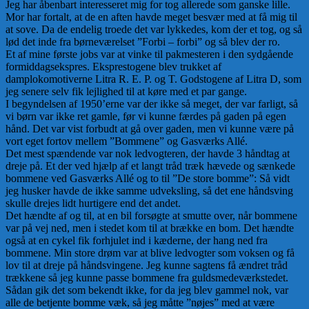
Jeg har åbenbart interesseret mig for tog allerede som ganske lille.
Mor har fortalt, at de en aften havde meget besvær med at få mig til
at sove. Da de endelig troede det var lykkedes, kom der et tog, og så
lød det inde fra børneværelset ”Forbi – forbi” og så blev der ro.
Et af mine første jobs var at vinke til pakmesteren i den sydgående
formiddagsekspres. Eksprestogene blev trukket af
damplokomotiverne Litra R. E. P. og T. Godstogene af Litra D, som
jeg senere selv fik lejlighed til at køre med et par gange.
I begyndelsen af 1950’erne var der ikke så meget, der var farligt, så
vi børn var ikke ret gamle, før vi kunne færdes på gaden på egen
hånd. Det var vist forbudt at gå over gaden, men vi kunne være på
vort eget fortov mellem ”Bommene” og Gasværks Allé.
Det mest spændende var nok ledvogteren, der havde 3 håndtag at
dreje på. Et der ved hjælp af et langt tråd træk hævede og sænkede
bommene ved Gasværks Allé og to til ”De store bomme”: Så vidt
jeg husker havde de ikke samme udveksling, så det ene håndsving
skulle drejes lidt hurtigere end det andet.
Det hændte af og til, at en bil forsøgte at smutte over, når bommene
var på vej ned, men i stedet kom til at brække en bom. Det hændte
også at en cykel fik forhjulet ind i kæderne, der hang ned fra
bommene. Min store drøm var at blive ledvogter som voksen og få
lov til at dreje på håndsvingene. Jeg kunne sagtens få ændret tråd
trækkene så jeg kunne passe bommene fra guldsmedeværkstedet.
Sådan gik det som bekendt ikke, for da jeg blev gammel nok, var
alle de betjente bomme væk, så jeg måtte ”nøjes” med at være