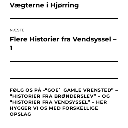
Vægterne i Hjørring
Forrige
indlæg:
NÆSTE
Flere Historier fra Vendsyssel –
Næste
indlæg:
1
FØLG OS PÅ -“GOE` GAMLE VRENSTED” –
“HISTORIER FRA BRØNDERSLEV” – OG
“HISTORIER FRA VENDSYSSEL” – HER
HYGGER VI OS MED FORSKELLIGE
OPSLAG