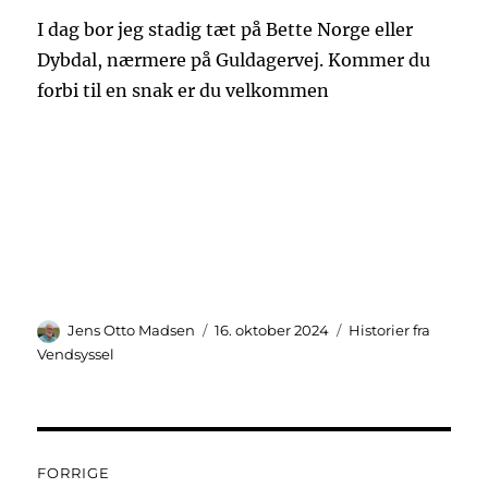
I dag bor jeg stadig tæt på Bette Norge eller
Dybdal, nærmere på Guldagervej. Kommer du
forbi til en snak er du velkommen
Forfatter
Udgivet
Kategorier
Jens Otto Madsen
16. oktober 2024
Historier fra
Vendsyssel
Indlægsnavigation
FORRIGE