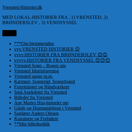
Videre
Vrensted-Historier.dk
til
MED LOKAL-HISTORIER FRA , 1) VRENSTED, 2)
indhold
BRØNDERSLEV , 3) VENDSYSSEL
Menu
***Om hjemmesiden
vvv.VRENSTED HISTORIER 😊
vvvv.HISTORIER FRA BRØNDERSLEV 😊😊
vvvvv.HISTORIER FRA VENDSYSSEL 😊😊😊
Vrensted Sogn – Bogen om
Vrensted Idrætsforening
Vrensted sange m.m.
Kæmner, Sogneråd, Sognefoged
Forretninger og Håndværkere
Små Anekdoter fra Vrensted
Billeder fra Vrensted
Ane Maries Hus-historier om
Gårde og Husmandsbrug i Vrensted
Sagfører Anders Olesen
Kunstnere og Forfattere
**Min billedpolitik