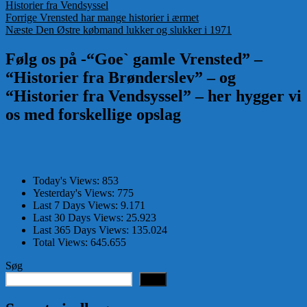
Historier fra Vendsyssel
Indlægsnavigation
Forrige
Forrige
Vrensted har mange historier i ærmet
Næste
indlæg:
Næste
Den Østre købmand lukker og slukker i 1971
indlæg:
Følg os på -“Goe` gamle Vrensted” –
“Historier fra Brønderslev” – og
“Historier fra Vendsyssel” – her hygger vi
os med forskellige opslag
Today's Views:
853
Yesterday's Views:
775
Last 7 Days Views:
9.171
Last 30 Days Views:
25.923
Last 365 Days Views:
135.024
Total Views:
645.655
Søg
Søg