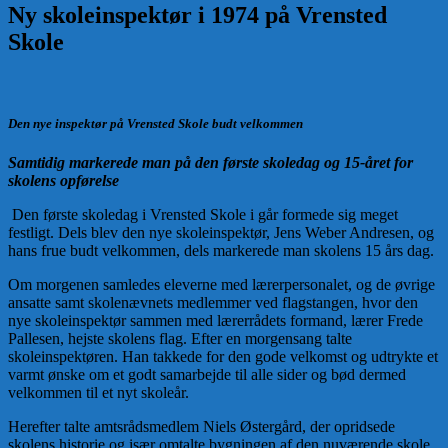
Ny skoleinspektør i 1974 på Vrensted
Skole
Den nye inspektør på Vrensted Skole budt velkommen
Samtidig markerede man på den første skoledag og 15-året for
skolens opførelse
Den første skoledag i Vrensted Skole i går formede sig meget
festligt. Dels blev den nye skoleinspektør, Jens Weber Andresen, og
hans frue budt velkommen, dels markerede man skolens 15 års dag.
Om morgenen samledes eleverne med lærerpersonalet, og de øvrige
ansatte samt skolenævnets medlemmer ved flagstangen, hvor den
nye skoleinspektør sammen med lærerrådets formand, lærer Frede
Pallesen, hejste skolens flag. Efter en morgensang talte
skoleinspektøren. Han takkede for den gode velkomst og udtrykte et
varmt ønske om et godt samarbejde til alle sider og bød dermed
velkommen til et nyt skoleår.
Herefter talte amtsrådsmedlem Niels Østergård, der opridsede
skolens historie og især omtalte bygningen af den nuværende skole