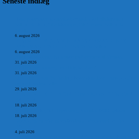
Seneste indlæg
Hvad postmester, sognerådsformand, lokal tillidsmand i
Saltum Bank og frihedskæmper, Oluf Jensen, Saltum har
fortalt:
6. august 2026
POSTMESTEREN, SOGNERÅDSFORMANDEN OG
BANKMANDEN OLUF JENSEN fra Saltum –
6. august 2026
Antik og Moderne, Ny antikvitetsforretning til Vrensted
31. juli 2026
Manden med museet, der aldrig har åbent.
31. juli 2026
Skrædder Larsen fra Pandrup bliver skrædder i Paris og gifter
sig med mesters datter
29. juli 2026
DEN UTROLIGE HISTORIE OM SÆBYNITTEN, CARL
BAUDER.
18. juli 2026
Vrensted Kirke, Sct. Thøgersvej, Vrensted 9480 Løkken
18. juli 2026
Dagbog fra en rejse på vestkysten af Vendsyssel og Thy
1865. m.m.
4. juli 2026
Marvtræet under Vestenvinden – Rejsen fra Vordingborg til