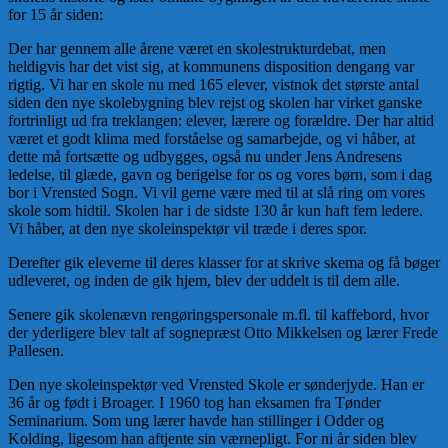
for 15 år siden:
Der har gennem alle årene været en skolestrukturdebat, men
heldigvis har det vist sig, at kommunens disposition dengang var
rigtig. Vi har en skole nu med 165 elever, vistnok det største antal
siden den nye skolebygning blev rejst og skolen har virket ganske
fortrinligt ud fra treklangen: elever, lærere og forældre. Der har altid
været et godt klima med forståelse og samarbejde, og vi håber, at
dette må fortsætte og udbygges, også nu under Jens Andresens
ledelse, til glæde, gavn og berigelse for os og vores børn, som i dag
bor i Vrensted Sogn. Vi vil gerne være med til at slå ring om vores
skole som hidtil. Skolen har i de sidste 130 år kun haft fem ledere.
Vi håber, at den nye skoleinspektør vil træde i deres spor.
Derefter gik eleverne til deres klasser for at skrive skema og få bøger
udleveret, og inden de gik hjem, blev der uddelt is til dem alle.
Senere gik skolenævn rengøringspersonale m.fl. til kaffebord, hvor
der yderligere blev talt af sognepræst Otto Mikkelsen og lærer Frede
Pallesen.
Den nye skoleinspektør ved Vrensted Skole er sønderjyde. Han er
36 år og født i Broager. I 1960 tog han eksamen fra Tønder
Seminarium. Som ung lærer havde han stillinger i Odder og
Kolding, ligesom han aftjente sin værnepligt. For ni år siden blev