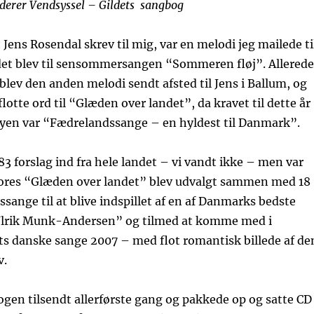
derer Vendsyssel – Gildets sangbog
 Jens Rosendal skrev til mig, var en melodi jeg mailede ti
det blev til sensommersangen “Sommeren fløj”. Allerede
 blev den anden melodi sendt afsted til Jens i Ballum, og
lotte ord til “Glæden over landet”, da kravet til dette år
uryen var “Fædrelandssange – en hyldest til Danmark”.
83 forslag ind fra hele landet – vi vandt ikke – men var
vores “Glæden over landet” blev udvalgt sammen med 18
sange til at blive indspillet af en af Danmarks bedste
 Ulrik Munk-Andersen” og tilmed at komme med i
s danske sange 2007 – med flot romantisk billede af de
v.
ogen tilsendt allerførste gang og pakkede op og satte CD