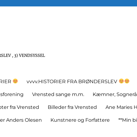
SLEV , 3) VENDSYSSEL
ORIER
vvvv.HISTORIER FRA BRØNDERSLEV
tsforening
Vrensted sange m.m.
Kæmner, Sognerå
er fra Vrensted
Billeder fra Vrensted
Ane Maries H
rer Anders Olesen
Kunstnere og Forfattere
**Min bi