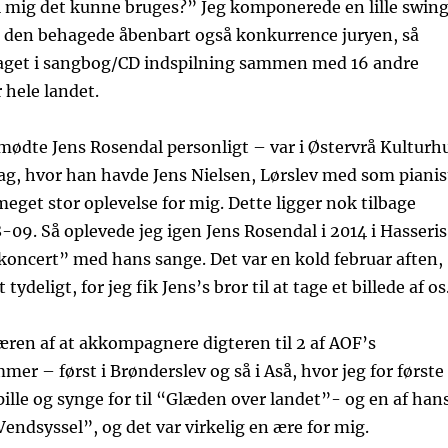
l mig det kunne bruges?” Jeg komponerede en lille swin
og den behagede åbenbart også konkurrence juryen, så
aget i sangbog/CD indspilning sammen med 16 andre
 hele landet.
mødte Jens Rosendal personligt – var i Østervrå Kulturh
rag, hvor han havde Jens Nielsen, Lørslev med som pianis
meget stor oplevelse for mig. Dette ligger nok tilbage
09. Så oplevede jeg igen Jens Rosendal i 2014 i Hasseris
rkoncert” med hans sange. Det var en kold februar aften,
tydeligt, for jeg fik Jens’s bror til at tage et billede af os
å æren af at akkompagnere digteren til 2 af AOF’s
er – først i Brønderslev og så i Aså, hvor jeg for første
spille og synge for til “Glæden over landet”- og en af han
endsyssel”, og det var virkelig en ære for mig.