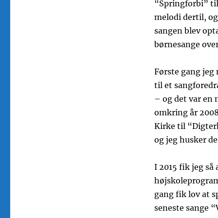
“Springforbi” ti
melodi dertil, 
sangen blev opt
børnesange over
Første gang jeg 
til et sangfored
– og det var en 
omkring år 2008-
Kirke til “Digte
og jeg husker det 
I 2015 fik jeg s
højskoleprogramm
gang fik lov at 
seneste sange “V