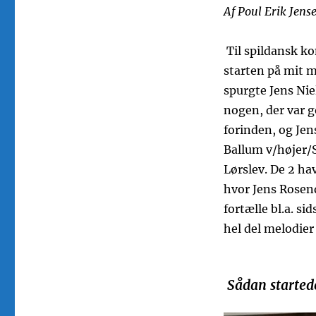
Af Poul Erik Jens
Til spildansk k
starten på mit m
spurgte Jens Ni
nogen, der var g
forinden, og Jens
Ballum v/højer/S
Lørslev. De 2 h
hvor Jens Rosend
fortælle bl.a. si
hel del melodier 
Sådan startede