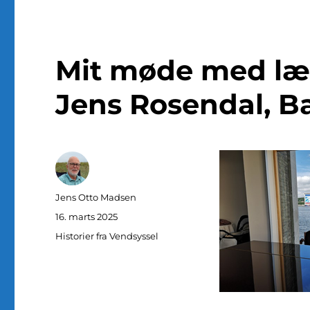
Mit møde med læ
Jens Rosendal, B
Forfatter
Jens Otto Madsen
Udgivet
16. marts 2025
Kategorier
Historier fra Vendsyssel