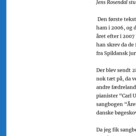
Jens Rosendal stu
Den første tekst
ham i 2006, og 
året efter i 2007
han skrev da de f
fra Spildansk j
Der blev sendt 2
nok tæt på, da 
andre fædrelands
pianister “Carl
sangbogen “Året
danske bøgesko
Da jeg fik sangb