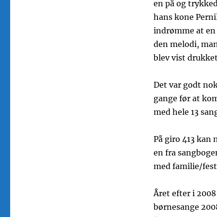
en på og trykked
hans kone Perni
indrømme at en 
den melodi, ma
blev vist drukke
Det var godt no
gange før at ko
med hele 13 san
På giro 413 kan 
en fra sangbogen
med familie/fest
Året efter i 200
børnesange 2008