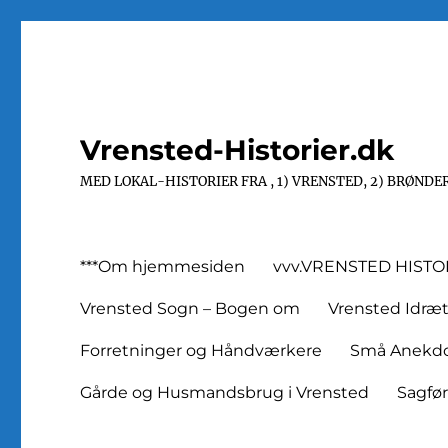
Vrensted-Historier.dk
MED LOKAL-HISTORIER FRA , 1) VRENSTED, 2) BRØNDER
***Om hjemmesiden
vvv.VRENSTED HIST
Vrensted Sogn – Bogen om
Vrensted Idræ
Forretninger og Håndværkere
Små Anekdot
Gårde og Husmandsbrug i Vrensted
Sagfø