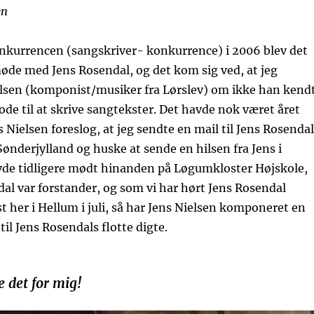
en
onkurrencen (sangskriver- konkurrence) i 2006 blev det
øde med Jens Rosendal, og det kom sig ved, at jeg
elsen (komponist/musiker fra Lørslev) om ikke han kend
ode til at skrive sangtekster. Det havde nok været året
 Nielsen foreslog, at jeg sendte en mail til Jens Rosendal
ønderjylland og huske at sende en hilsen fra Jens i
avde tidligere mødt hinanden på Løgumkloster Højskole,
al var forstander, og som vi har hørt Jens Rosendal
dst her i Hellum i juli, så har Jens Nielsen komponeret en
til Jens Rosendals flotte digte.
 det for mig!