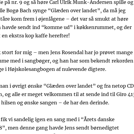
e på nr. 9 og så høre Carl Ulrik Munk-Andersen spille og
lle Bogø Bach synge “Glæden over landet”, da må jeg
tåre kom frem i øjenlågene – det var så smukt at høre
n havde sendt ind “komme ud” i køkkenrummet, og der
t en ekstra kop kaffe herefter!
k stort for mig – men Jens Rosendal har jo prøvet mange
mme med i sangbøger, og han har som bekendt rekorden
ge i Højskolesangbogen af nulevende digtere.
man i øvrigt ønske “Glæden over landet” og fra netop CD
, og alle er meget velkommen til at sende ind til Giro 41
 hilsen og ønske sangen – de har den derinde.
8 fik vi sandelig igen en sang med i “Årets danske
”, men denne gang havde Jens sendt børnedigtet