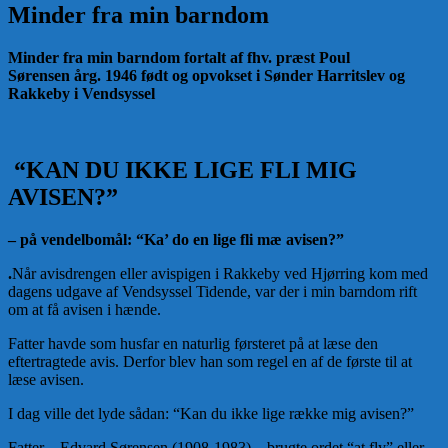
Minder fra min barndom
Minder fra min barndom
fortalt af
fhv. præst
Poul
Sørensen
årg. 1946
født og opvokset i
Sønder Harritslev og
Rakkeby
i Vendsyssel
“KAN DU IKKE LIGE FLI MIG
AVISEN?”
– på vendelbomål: “Ka’ do en lige fli mæ avisen?”
.
Når avisdrengen eller avispigen i Rakkeby ved Hjørring kom med
dagens udgave af Vendsyssel Tidende, var der i min barndom rift
om at få avisen i hænde.
Fatter havde som husfar en naturlig førsteret på at læse den
eftertragtede avis. Derfor blev han som regel en af de første til at
læse avisen.
I dag ville det lyde sådan: “Kan du ikke lige række mig avisen?”
Fatter – Edvard Sørensen (1908-1983) – brugte ordet “at fly” eller