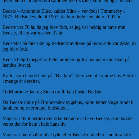
overnatte i et lukket rum sammen med Krølle, som jeg også husker.
Bedste – Antomine Elise, kaldet Mine – var født i Tømmerby i
1875. Bedste levede til 1967, da hun døde i en alder af 92 år.
Bedste var 70 år, da jeg blev født, så jeg var heldig at have min
Bedste, til jeg var næsten 22 år.
Bedstefar på fars side og bedsteforældrene på mors side var døde, da
jeg blev født.
Bedste betød meget for hele familien og for mange mennesker på
hendes livsvej.
Karle, som havde tjent på “Bakken”, blev ved at komme hos Bedste
i mange år derefter.
Oldebørnene Jan og Steen og Ib kan huske Bedste.
Da Bedste døde på Brønderslev sygehus, kørte fætter Vagn rundt til
familien og overbragte budskabet.
Vagn var dybt berørt over ikke længere at have Bedste, som havde
været der for ham i hele hans liv.
Vagn var mere villig til at lytte efter Bedste end efter sine forældre.