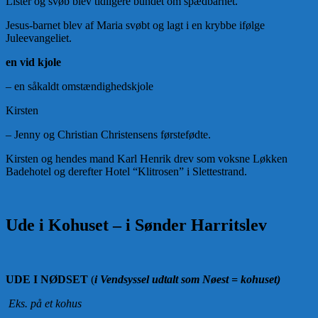
Lister og svøb blev tidligere bundet om spædbarnet.
Jesus-barnet blev af Maria svøbt og lagt i en krybbe ifølge
Juleevangeliet.
en vid kjole
– en såkaldt omstændighedskjole
Kirsten
– Jenny og Christian Christensens førstefødte.
Kirsten og hendes mand Karl Henrik drev som voksne Løkken
Badehotel og derefter Hotel “Klitrosen” i Slettestrand.
Ude i Kohuset – i Sønder Harritslev
UDE I NØDSET
(
i Vendsyssel udtalt som Nøest = kohuset)
Eks. på et kohus