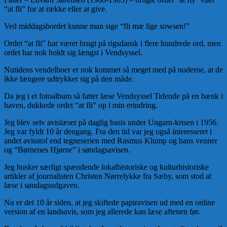
“at fli” for at række eller at give.
Ved middagsbordet kunne man sige “fli mæ lige sowsen!”
Ordet “at fli” har været brugt på rigsdansk i flere hundrede ord, men
ordet har nok holdt sig længst i Vendsyssel.
Nutidens vendelboer er nok kommet så meget med på noderne, at de
ikke længere udtrykker sig på den måde.
Da jeg i et fotoalbum så fatter læse Vendsyssel Tidende på en bænk i
haven, dukkede ordet “at fli” op i min erindring.
Jeg blev selv avislæser på daglig basis under Ungarn-krisen i 1956.
Jeg var fyldt 10 år dengang. Fra den tid var jeg også interesseret i
andet avisstof end tegneserien med Rasmus Klump og hans venner
og “Børnenes Hjørne” i søndagsavisen.
Jeg husker særligt spændende lokalhistoriske og kulturhistoriske
artikler af journalisten Christen Nørrelykke fra Sæby, som stod at
læse i søndagsudgaven.
Nu er det 10 år siden, at jeg skiftede papiravisen ud med en online
version af en landsavis, som jeg allerede kan læse aftenen før.