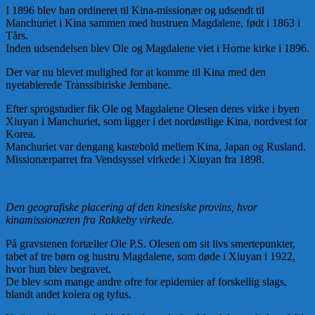
I 1896 blev han ordineret til Kina-missionær og udsendt til
Manchuriet i Kina sammen med hustruen Magdalene, født i 1863 i
Tårs.
Inden udsendelsen blev Ole og Magdalene viet i Horne kirke i 1896.
Der var nu blevet mulighed for at komme til Kina med den
nyetablerede Transsibiriske Jernbane.
Efter sprogstudier fik Ole og Magdalene Olesen deres virke i byen
Xiuyan i Manchuriet, som ligger i det nordøstlige Kina, nordvest for
Korea.
Manchuriet var dengang kastebold mellem Kina, Japan og Rusland.
Missionærparret fra Vendsyssel virkede i Xiuyan fra 1898.
Den geografiske placering af den kinesiske provins, hvor
kinamissionæren fra Rakkeby virkede.
På gravstenen fortæller Ole P.S. Olesen om sit livs smertepunkter,
tabet af tre børn og hustru Magdalene, som døde i Xiuyan i 1922,
hvor hun blev begravet.
De blev som mange andre ofre for epidemier af forskellig slags,
blandt andet kolera og tyfus.