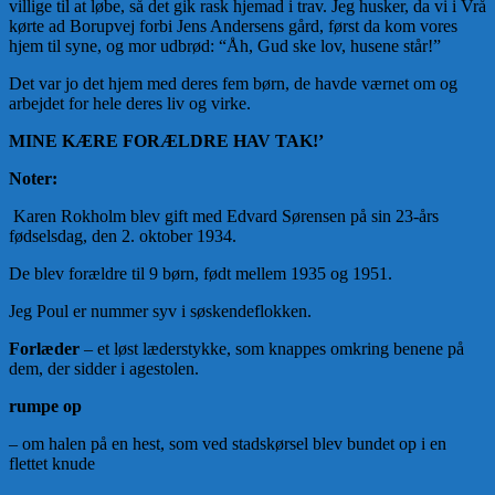
villige til at løbe, så det gik rask hjemad i trav. Jeg husker, da vi i Vrå
kørte ad Borupvej forbi Jens Andersens gård, først da kom vores
hjem til syne, og mor udbrød: “Åh, Gud ske lov, husene står!”
Det var jo det hjem med deres fem børn, de havde værnet om og
arbejdet for hele deres liv og virke.
MINE KÆRE FORÆLDRE HAV TAK!’
Noter:
Karen Rokholm blev gift med Edvard Sørensen på sin 23-års
fødselsdag, den 2. oktober 1934.
De blev forældre til 9 børn, født mellem 1935 og 1951.
Jeg Poul er nummer syv i søskendeflokken.
Forlæder
– et løst læderstykke, som knappes omkring benene på
dem, der sidder i agestolen.
rumpe op
– om halen på en hest, som ved stadskørsel blev bundet op i en
flettet knude