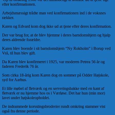
efter konfirmationen.
Arbejdsmæssigt trådte man ved konfirmationen ind i de voksnes
rækker.
Karen og Edvard kom dog ikke ud at tjene efter deres konfirmation.
Der var brug for, at de blev hjemme i deres barndomshjem og hjalp
deres aldrende forældre.
Karen blev boende i sit barndomshjem “Ny Rokholm” i Borup ved
Vrå, til hun blev gift.
Da Karen blev konfirmeret i 1925, var moderen Petrea 56 år og
faderen Frederik 76 år.
Som cirka 18-årig kom Karen dog en sommer på Odder Højskole,
syd for Aarhus.
Et lille møbel af fletværk og en serveringsbakke med en kant af
fletværk er nu hjemme hos os i Værløse. Det har hun (min mor)
lavet under højskoleopholdet.
De indrammede korsstingsbroderier rundt omkring stammer vist
også fra denne periode.