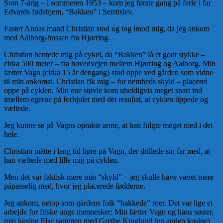
Som 7-årig – i sommeren 1953 – kom jeg første gang på ferie i far
Edvards fødehjem, “Bakken” i Serritslev.
Faster Annas mand Christian stod og tog imod mig, da jeg ankom
med Aalborg-bussen fra Hjørring.
Christian hentede mig på cykel, da “Bakken” lå et godt stykke –
cirka 500 meter – fra hovedvejen mellem Hjørring og Aalborg. Min
fætter Vagn (cirka 15 år dengang) stod oppe ved gården som vidne
til min ankomst. Christian fik mig – for nemheds skyld – placeret
oppe på cyklen. Min ene støvle kom uheldigvis meget snart ind
imellem egerne på forhjulet med det resultat, at cyklen tippede og
væltede.
Jeg kunne se på Vagns oprakte arme, at han fulgte meget med i det
hele.
Christian måtte i lang tid høre på Vagn, der drillede sin far med, at
han væltede med lille mig på cyklen.
Men det var faktisk mere min “skyld” – jeg skulle have været mere
påpasselig med, hvor jeg placerede fødderne.
Jeg ankom, netop som gårdens folk “hakkede” roer. Det var lige et
arbejde for friske unge mennesker: Min fætter Vagn og hans søster,
min kusine Else sammen med Grethe Kraglund (en anden kusine)