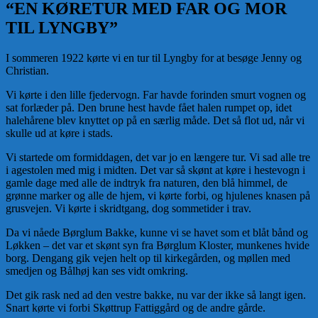
“EN KØRETUR MED FAR OG MOR
TIL LYNGBY”
I sommeren 1922 kørte vi en tur til Lyngby for at besøge Jenny og
Christian.
Vi kørte i den lille fjedervogn. Far havde forinden smurt vognen og
sat forlæder på. Den brune hest havde fået halen rumpet op, idet
halehårene blev knyttet op på en særlig måde. Det så flot ud, når vi
skulle ud at køre i stads.
Vi startede om formiddagen, det var jo en længere tur. Vi sad alle tre
i agestolen med mig i midten. Det var så skønt at køre i hestevogn i
gamle dage med alle de indtryk fra naturen, den blå himmel, de
grønne marker og alle de hjem, vi kørte forbi, og hjulenes knasen på
grusvejen. Vi kørte i skridtgang, dog sommetider i trav.
Da vi nåede Børglum Bakke, kunne vi se havet som et blåt bånd og
Løkken – det var et skønt syn fra Børglum Kloster, munkenes hvide
borg. Dengang gik vejen helt op til kirkegården, og møllen med
smedjen og Bålhøj kan ses vidt omkring.
Det gik rask ned ad den vestre bakke, nu var der ikke så langt igen.
Snart kørte vi forbi Skøttrup Fattiggård og de andre gårde.