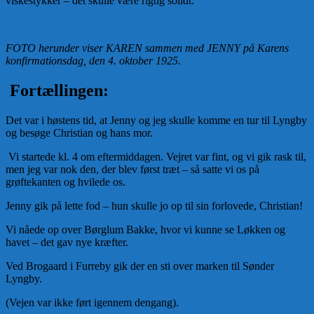
viskestykker – det skulle være rigtig solidt.
FOTO herunder viser KAREN sammen med JENNY på Karens
konfirmationsdag, den 4. oktober 1925.
Fortællingen:
Det var i høstens tid, at Jenny og jeg skulle komme en tur til Lyngby
og besøge Christian og hans mor.
Vi startede kl. 4 om eftermiddagen. Vejret var fint, og vi gik rask til,
men jeg var nok den, der blev først træt – så satte vi os på
grøftekanten og hvilede os.
Jenny gik på lette fod – hun skulle jo op til sin forlovede, Christian!
Vi nåede op over Børglum Bakke, hvor vi kunne se Løkken og
havet – det gav nye kræfter.
Ved Brogaard i Furreby gik der en sti over marken til Sønder
Lyngby.
(Vejen var ikke ført igennem dengang).