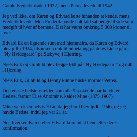
Gamle Frederik døde i 1932, mens Petrea levede til 1942.
Jeg ved ikke, om Karen og Edvard lærte hinanden at kende, mens
Frederik levede. Men Frederik havde i alt fald sat penge til side som
medgift til hver af børnene. Det har været omkring 5.000 kroner til
hver.
Edvard fik en lignende sum med hjemmefra, da Karen og Edvard
blev gift i 1934, tilsammen nok til udbetaling på deres første gård,
“Ny Hvidegaard” på Sæbyvej i Hjørring.
Niels Erik og Gunhild blev begge født på “Ny Hvidegaard” og døbt
i Hjørring.
Niels Erik, Gunhild og Henny kunne huske mormor Petrea.
Den eneste bedsteforælder, som alle 9 søskende har kendt, er
Bedste, farmor Elise Antomine, kaldet Mine (1875-1967).
Mine var eksempelvis 70 år, da
jeg
Poul blev født i 1946, og jeg
havde Bedste, indtil jeg var 21 år.
Nej, hverken Karen eller Edvard kom ud at tjene efter deres
konfirmation.