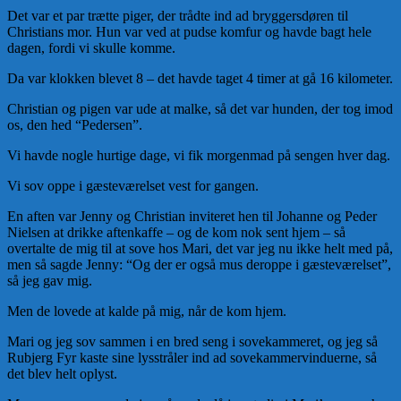
Det var et par trætte piger, der trådte ind ad bryggersdøren til
Christians mor. Hun var ved at pudse komfur og havde bagt hele
dagen, fordi vi skulle komme.
Da var klokken blevet 8 – det havde taget 4 timer at gå 16 kilometer.
Christian og pigen var ude at malke, så det var hunden, der tog imod
os, den hed “Pedersen”.
Vi havde nogle hurtige dage, vi fik morgenmad på sengen hver dag.
Vi sov oppe i gæsteværelset vest for gangen.
En aften var Jenny og Christian inviteret hen til Johanne og Peder
Nielsen at drikke aftenkaffe – og de kom nok sent hjem – så
overtalte de mig til at sove hos Mari, det var jeg nu ikke helt med på,
men så sagde Jenny: “Og der er også mus deroppe i gæsteværelset”,
så jeg gav mig.
Men de lovede at kalde på mig, når de kom hjem.
Mari og jeg sov sammen i en bred seng i sovekammeret, og jeg så
Rubjerg Fyr kaste sine lysstråler ind ad sovekammervinduerne, så
det blev helt oplyst.