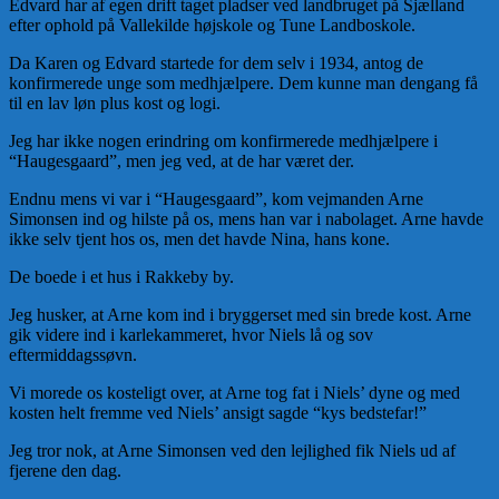
Edvard har af egen drift taget pladser ved landbruget på Sjælland
efter ophold på Vallekilde højskole og Tune Landboskole.
Da Karen og Edvard startede for dem selv i 1934, antog de
konfirmerede unge som medhjælpere. Dem kunne man dengang få
til en lav løn plus kost og logi.
Jeg har ikke nogen erindring om konfirmerede medhjælpere i
“Haugesgaard”, men jeg ved, at de har været der.
Endnu mens vi var i “Haugesgaard”, kom vejmanden Arne
Simonsen ind og hilste på os, mens han var i nabolaget. Arne havde
ikke selv tjent hos os, men det havde Nina, hans kone.
De boede i et hus i Rakkeby by.
Jeg husker, at Arne kom ind i bryggerset med sin brede kost. Arne
gik videre ind i karlekammeret, hvor Niels lå og sov
eftermiddagssøvn.
Vi morede os kosteligt over, at Arne tog fat i Niels’ dyne og med
kosten helt fremme ved Niels’ ansigt sagde “kys bedstefar!”
Jeg tror nok, at Arne Simonsen ved den lejlighed fik Niels ud af
fjerene den dag.