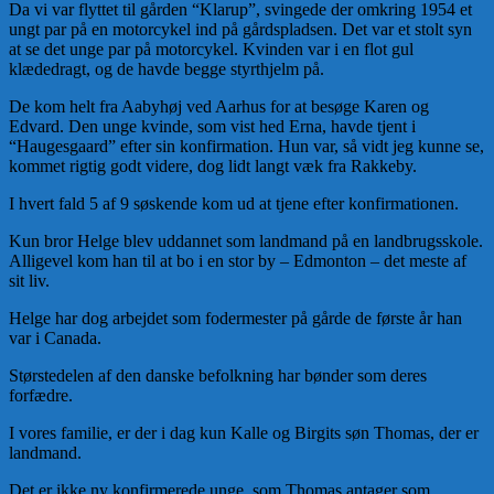
Da vi var flyttet til gården “Klarup”, svingede der omkring 1954 et
ungt par på en motorcykel ind på gårdspladsen. Det var et stolt syn
at se det unge par på motorcykel. Kvinden var i en flot gul
klædedragt, og de havde begge styrthjelm på.
De kom helt fra Aabyhøj ved Aarhus for at besøge Karen og
Edvard. Den unge kvinde, som vist hed Erna, havde tjent i
“Haugesgaard” efter sin konfirmation. Hun var, så vidt jeg kunne se,
kommet rigtig godt videre, dog lidt langt væk fra Rakkeby.
I hvert fald 5 af 9 søskende kom ud at tjene efter konfirmationen.
Kun bror Helge blev uddannet som landmand på en landbrugsskole.
Alligevel kom han til at bo i en stor by – Edmonton – det meste af
sit liv.
Helge har dog arbejdet som fodermester på gårde de første år han
var i Canada.
Størstedelen af den danske befolkning har bønder som deres
forfædre.
I vores familie, er der i dag kun Kalle og Birgits søn Thomas, der er
landmand.
Det er ikke ny konfirmerede unge, som Thomas antager som