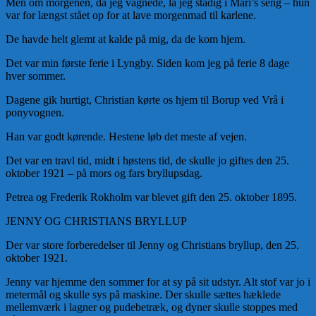
Men om morgenen, da jeg vågnede, lå jeg stadig i Mari’s seng – hun
var for længst stået op for at lave morgenmad til karlene.
De havde helt glemt at kalde på mig, da de kom hjem.
Det var min første ferie i Lyngby. Siden kom jeg på ferie 8 dage
hver sommer.
Dagene gik hurtigt, Christian kørte os hjem til Borup ved Vrå i
ponyvognen.
Han var godt kørende. Hestene løb det meste af vejen.
Det var en travl tid, midt i høstens tid, de skulle jo giftes den 25.
oktober 1921 – på mors og fars bryllupsdag.
Petrea og Frederik Rokholm var blevet gift den 25. oktober 1895.
JENNY OG CHRISTIANS BRYLLUP
Der var store forberedelser til Jenny og Christians bryllup, den 25.
oktober 1921.
Jenny var hjemme den sommer for at sy på sit udstyr. Alt stof var jo i
metermål og skulle sys på maskine. Der skulle sættes hæklede
mellemværk i lagner og pudebetræk, og dyner skulle stoppes med