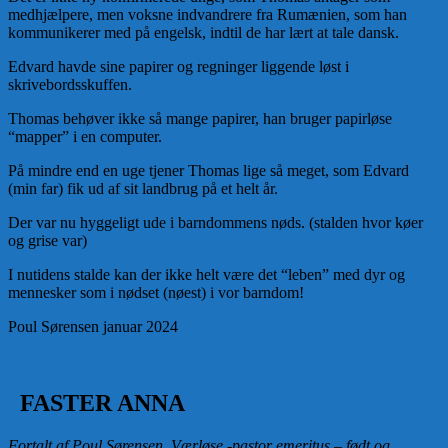
medhjælpere, men voksne indvandrere fra Rumænien, som han
kommunikerer med på engelsk, indtil de har lært at tale dansk.
Edvard havde sine papirer og regninger liggende løst i
skrivebordsskuffen.
Thomas behøver ikke så mange papirer, han bruger papirløse
“mapper” i en computer.
På mindre end en uge tjener Thomas lige så meget, som Edvard
(min far) fik ud af sit landbrug på et helt år.
Der var nu hyggeligt ude i barndommens nøds. (stalden hvor køer
og grise var)
I nutidens stalde kan der ikke helt være det “leben” med dyr og
mennesker som i nødset (nøest) i vor barndom!
Poul Sørensen januar 2024
FASTER ANNA
Fortalt af Poul Sørensen, Værløse -pastor emeritus – født og