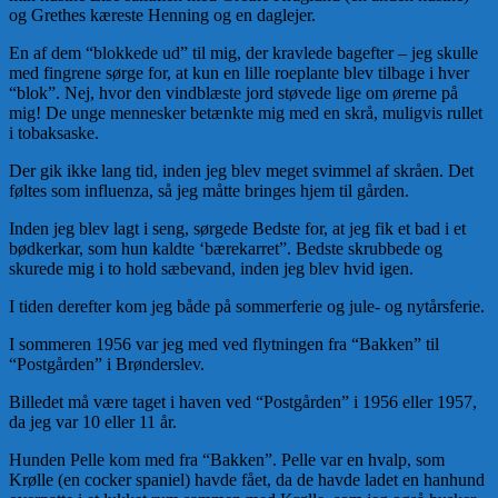
og Grethes kæreste Henning og en daglejer.
En af dem “blokkede ud” til mig, der kravlede bagefter – jeg skulle
med fingrene sørge for, at kun en lille roeplante blev tilbage i hver
“blok”. Nej, hvor den vindblæste jord støvede lige om ørerne på
mig! De unge mennesker betænkte mig med en skrå, muligvis rullet
i tobaksaske.
Der gik ikke lang tid, inden jeg blev meget svimmel af skråen. Det
føltes som influenza, så jeg måtte bringes hjem til gården.
Inden jeg blev lagt i seng, sørgede Bedste for, at jeg fik et bad i et
bødkerkar, som hun kaldte ‘bærekarret”. Bedste skrubbede og
skurede mig i to hold sæbevand, inden jeg blev hvid igen.
I tiden derefter kom jeg både på sommerferie og jule- og nytårsferie.
I sommeren 1956 var jeg med ved flytningen fra “Bakken” til
“Postgården” i Brønderslev.
Billedet må være taget i haven ved “Postgården” i 1956 eller 1957,
da jeg var 10 eller 11 år.
Hunden Pelle kom med fra “Bakken”. Pelle var en hvalp, som
Krølle (en cocker spaniel) havde fået, da de havde ladet en hanhund