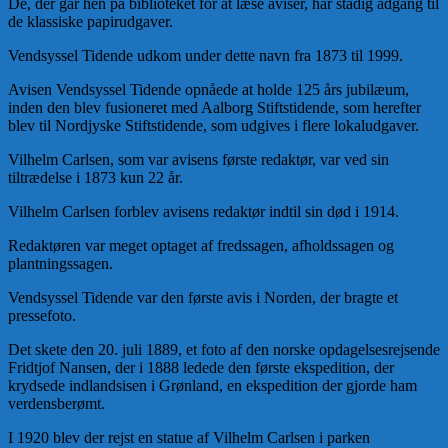
De, der går hen på biblioteket for at læse aviser, har stadig adgang til
de klassiske papirudgaver.
Vendsyssel Tidende udkom under dette navn fra 1873 til 1999.
Avisen Vendsyssel Tidende opnåede at holde 125 års jubilæum,
inden den blev fusioneret med Aalborg Stiftstidende, som herefter
blev til Nordjyske Stiftstidende, som udgives i flere lokaludgaver.
Vilhelm Carlsen, som var avisens første redaktør, var ved sin
tiltrædelse i 1873 kun 22 år.
Vilhelm Carlsen forblev avisens redaktør indtil sin død i 1914.
Redaktøren var meget optaget af fredssagen, afholdssagen og
plantningssagen.
Vendsyssel Tidende var den første avis i Norden, der bragte et
pressefoto.
Det skete den 20. juli 1889, et foto af den norske opdagelsesrejsende
Fridtjof Nansen, der i 1888 ledede den første ekspedition, der
krydsede indlandsisen i Grønland, en ekspedition der gjorde ham
verdensberømt.
I 1920 blev der rejst en statue af Vilhelm Carlsen i parken