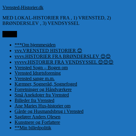
Videre
Vrensted-Historier.dk
til
MED LOKAL-HISTORIER FRA , 1) VRENSTED, 2)
indhold
BRØNDERSLEV , 3) VENDSYSSEL
Menu
***Om hjemmesiden
vvv.VRENSTED HISTORIER 😊
vvvv.HISTORIER FRA BRØNDERSLEV 😊😊
vvvvv.HISTORIER FRA VENDSYSSEL 😊😊😊
Vrensted Sogn – Bogen om
Vrensted Idrætsforening
Vrensted sange m.m.
Kæmner, Sogneråd, Sognefoged
Forretninger og Håndværkere
Små Anekdoter fra Vrensted
Billeder fra Vrensted
Ane Maries Hus-historier om
Gårde og Husmandsbrug i Vrensted
Sagfører Anders Olesen
Kunstnere og Forfattere
**Min billedpolitik