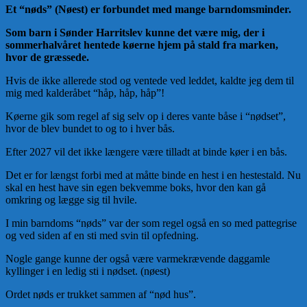
Et “nøds” (Nøest) er forbundet med mange barndomsminder.
Som barn i Sønder Harritslev kunne det være mig, der i
sommerhalvåret hentede køerne hjem på stald fra marken,
hvor de græssede.
Hvis de ikke allerede stod og ventede ved leddet, kaldte jeg dem til
mig med kalderåbet “håp, håp, håp”!
Køerne gik som regel af sig selv op i deres vante båse i “nødset”,
hvor de blev bundet to og to i hver bås.
Efter 2027 vil det ikke længere være tilladt at binde køer i en bås.
Det er for længst forbi med at måtte binde en hest i en hestestald. Nu
skal en hest have sin egen bekvemme boks, hvor den kan gå
omkring og lægge sig til hvile.
I min barndoms “nøds” var der som regel også en so med pattegrise
og ved siden af en sti med svin til opfedning.
Nogle gange kunne der også være varmekrævende daggamle
kyllinger i en ledig sti i nødset. (nøest)
Ordet nøds er trukket sammen af “nød hus”.