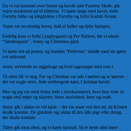
Da vi var kommet over banen og havde nået Furreby Skole, gik
vejen nordenom ud til klitterne. Vi kørte langs med havet, forbi
Furreby kirke og klitgårdene i Furreby og forbi Kodals Rende.
Vejen var en elendig lervej, fuld af huller og dybe hjulspor.
Endelig kom vi forbi Lyngbygaard og Per Nielsen, før vi nåede
“Søndergaard’’, Jenny og Christians gård.
Vi kørte ind ad porten, og hunden “Pedersen” meldte med sin gøen
vor ankomst.
Jenny serverede en æggekage og hvid sagosuppe med rom i.
Til aften fik vi steg. Far og Christian var ude i nødset og se køerne –
det var nogle store, fede sortbrogede køer, Christian havde.
Mor og jeg var med Jenny inde i sovekammeret, hvor hun viste os
nogle små trøjer og skjorter, bleer, navlebind, lister og svøb.
Jenny gik i sådan en vid kjole – det var snart ved den tid, da Kirsten
skulle komme. De glædede sig sådan til den lille pige eller dreng,
der skulle komme.
Tiden gik mod aften, og vi kørte hjemad. Så er heste altid mere