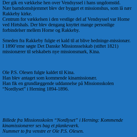
Der gik en vækkelse hen over Vendsyssel i hans ungdomstid.
Nær barndomshjemmet blev der bygget et missionshus, som lå nær
Rakkeby kirke.
Centrum for vækkelsen i den vestlige del af Vendsyssel var Horne
ved Hirtshals. Der blev dengang knyttet mange personlige
forbindelser mellem Horne og Rakkeby.
Smeden fra Rakkeby fulgte et kald til at blive hedninge-missionær.
I 1890’erne søgte Det Danske Missionsselskab (stiftet 1821)
missionærer til selskabets nye missionsmark, Kina.
Ole P.S. Olesen fulgte kaldet til Kina.
Han blev antaget som kommende kinamissionær.
Han fik en grundlæggende uddannelse på Missionsskolen
“Nordlyset” i Herning 1894-1896.
Billede fra Missionsskolen “Nordlyset” i Herning: Kommende
kinamissionærer ses bag et plankeværk.
Nummer to fra venstre er Ole P.S. Olesen.