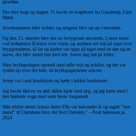
gåsedun.
Der blev bagt og slagtet. Vi havde en kogekone fra Gunderup, Line
Mørk.
Sovekammeret blev ryddet, og sengene blev sat op i storstuen.
Og den 23. oktober blev der en forrygende snestorm, 2 store træer
ved indkørslen lå tværs over vejen, og stormen rev hul på taget over
bryggersdøren, så far og karlen var oppe på taget med en dør og en
harve, der blev surret fast med reb. Sneen føg ind på loftet.
Men bryllupsdagen oprandt med stille vejr og solskin, og der var
ryddet op over det hele, da bryllupsgæsterne ankom.
Jenny var i sort brudekjole og kørte i lukket brudekaret.
Jeg havde fået en ny rød, ulden kjole med læg, og jeg kørte med i
den lukkede vogn med sorte heste forspændt.
Min ældste søster Annas datter Ella var halvandet år og sagde “stor
mand” til Christians bror, der hed Chresten.” – Poul Sørensen ja.
2024