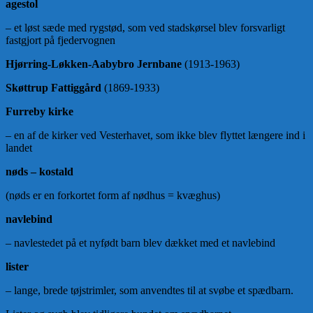
agestol
– et løst sæde med rygstød, som ved stadskørsel blev forsvarligt
fastgjort på fjedervognen
Hjørring-Løkken-Aabybro Jernbane
(1913-1963)
Skøttrup Fattiggård
(1869-1933)
Furreby kirke
– en af de kirker ved Vesterhavet, som ikke blev flyttet længere ind i
landet
nøds – kostald
(nøds er en forkortet form af nødhus = kvæghus)
navlebind
– navlestedet på et nyfødt barn blev dækket med et navlebind
lister
– lange, brede tøjstrimler, som anvendtes til at svøbe et spædbarn.