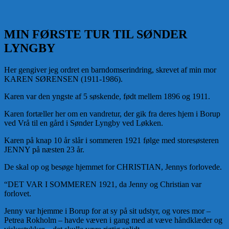
MIN FØRSTE TUR TIL SØNDER
LYNGBY
Her gengiver jeg ordret en barndomserindring, skrevet af min mor
KAREN SØRENSEN (1911-1986).
Karen var den yngste af 5 søskende, født mellem 1896 og 1911.
Karen fortæller her om en vandretur, der gik fra deres hjem i Borup
ved Vrå til en gård i Sønder Lyngby ved Løkken.
Karen på knap 10 år slår i sommeren 1921 følge med storesøsteren
JENNY på næsten 23 år.
De skal op og besøge hjemmet for CHRISTIAN, Jennys forlovede.
“DET VAR I SOMMEREN 1921, da Jenny og Christian var
forlovet.
Jenny var hjemme i Borup for at sy på sit udstyr, og vores mor –
Petrea Rokholm – havde væven i gang med at væve håndklæder og