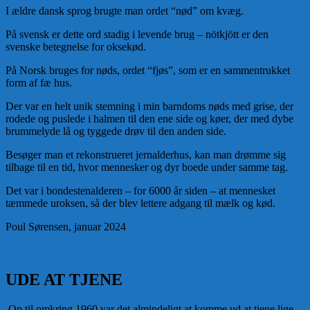
I ældre dansk sprog brugte man ordet “nød” om kvæg.
På svensk er dette ord stadig i levende brug – nötkjött er den
svenske betegnelse for oksekød.
På Norsk bruges for nøds, ordet “fjøs”, som er en sammentrukket
form af fæ hus.
Der var en helt unik stemning i min barndoms nøds med grise, der
rodede og puslede i halmen til den ene side og køer, der med dybe
brummelyde lå og tyggede drøv til den anden side.
Besøger man et rekonstrueret jernalderhus, kan man drømme sig
tilbage til en tid, hvor mennesker og dyr boede under samme tag.
Det var i bondestenalderen – for 6000 år siden – at mennesket
tæmmede uroksen, så der blev lettere adgang til mælk og kød.
Poul Sørensen, januar 2024
UDE AT TJENE
Op til omkring 1960 var det almindeligt at komme ud at tjene lige