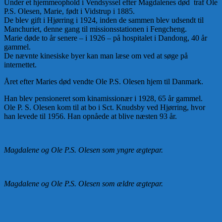
Under et hjemmeophold i Vendsyssel efter Magdalenes død traf Ole
P.S. Olesen, Marie, født i Vidstrup i 1885.
De blev gift i Hjørring i 1924, inden de sammen blev udsendt til
Manchuriet, denne gang til missionsstationen i Fengcheng.
Marie døde to år senere – i 1926 – på hospitalet i Dandong, 40 år
gammel.
De nævnte kinesiske byer kan man læse om ved at søge på
internettet.
Året efter Maries død vendte Ole P.S. Olesen hjem til Danmark.
Han blev pensioneret som kinamissionær i 1928, 65 år gammel.
Ole P. S. Olesen kom til at bo i Sct. Knudsby ved Hjørring, hvor
han levede til 1956. Han opnåede at blive næsten 93 år.
Magdalene og Ole P.S. Olesen som yngre ægtepar.
Magdalene og Ole P.S. Olesen som ældre ægtepar.