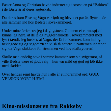
Faster Anna og Christian havde indrettet sig i storstuen på “Bakken”
i de første år af deres ægteskab.
Da deres børn Else og Vagn var født og blevet et par år, flyttede de
alle sammen ind hos Bedste i sovekammeret.
Under mine ferier sov jeg i dagligstuen. Gennem et varmespjæld
kunne jeg høre, at de lå og hyggesnakkede i sovekammeret med
lyset tændt. Jeg husker, at Vagn, der lå i et kammer, kom ind og
beklagede sig og sagde: “Kan vi så få nattero!” Natteroen indfandt
sig, da Vagn slukkede for strømmen ved hovedafbryderen!
Skulle man endelig sove i samme kammer som sin svigermor, så
ville Bedste være et godt valg – hun var mild og god og løb ikke
med sladder.
Over hendes seng havde hun i alle år et indrammet ord: GUD,
VELSIGN VORT HJEM!
Kina-missionæren fra Rakkeby