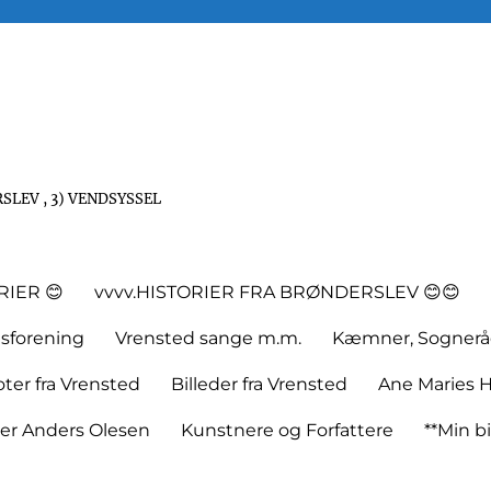
SLEV , 3) VENDSYSSEL
RIER 😊
vvvv.HISTORIER FRA BRØNDERSLEV 😊😊
tsforening
Vrensted sange m.m.
Kæmner, Sognerå
er fra Vrensted
Billeder fra Vrensted
Ane Maries H
rer Anders Olesen
Kunstnere og Forfattere
**Min bi