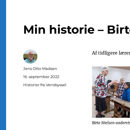
Min historie – Bir
Af tidligere lære
Forfatter
Jens Otto Madsen
Udgivet
16. september 2022
Kategorier
Historier fra Vendsyssel
Birte Nielsen undervi