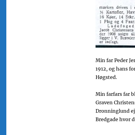
Min far Peder Je
1912, og hans fo
Høgsted.
Min farfars far b
Graven Christen
Dronninglund eje
Bredgade hvor de