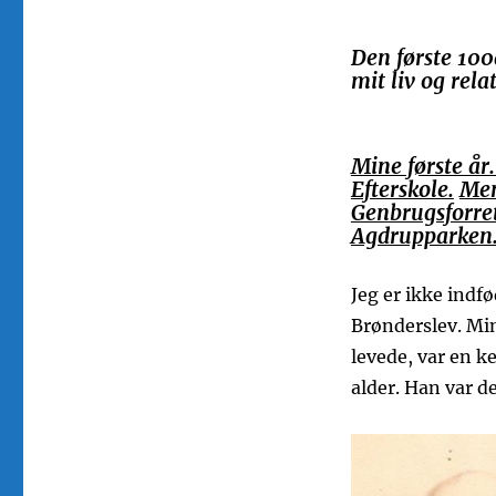
Den første 100
mit liv og rela
Mine første år
Efterskole.
Men
Genbrugsforre
Agdrupparken.
Jeg er ikke indf
Brønderslev. Min
levede, var en k
alder. Han var de