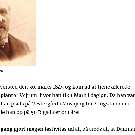
en
Tversted den 30. marts 1845 og kom ud at tjene allerede
plantør Vejrum, hvor han fik 1 Mark i dagløn. Da han var
 han plads på Vestergård i Mosbjerg for 4 Rigsdaler om
de han op på 50 Rigsdaler om året
 gang gjort megen festivitas ud af, på trods af, at Danma