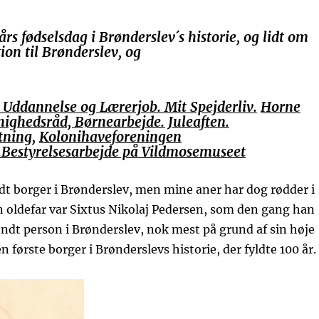
års fødselsdag i Brønderslev´s historie,
og lidt om
tion til Brønderslev, og
. Uddannelse og Lærerjob. Mit Spejderliv.
Horne
ighedsråd, Børnearbejde. Juleaften.
tning,
Kolonihaveforeningen
Bestyrelsesarbejde på Vildmosemuseet
ødt borger i Brønderslev, men mine aner har dog rødder i
 oldefar var Sixtus Nikolaj Pedersen, som den gang han
endt person i Brønderslev, nok mest på grund af sin høje
n første borger i Brønderslevs historie, der fyldte 100 år.