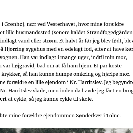
39 i Grønhøj, nær ved Vesterhavet, hvor mine forældre
et lille husmandssted (senere kaldet Strandfogedgården
ndlagt vand eller strøm. Et halvt år før jeg blev født, ble
på Hjørring sygehus med en ødelagt fod, efter at have kør
vognen. Han var indlagt i mange uger, indtil min mor,
 var højgravid, bad om at få ham hjem. Et par koste
or krykker, så han kunne humpe omkring og hjælpe mor.
e forældre en lille ejendom i Nr. Harritslev. Jeg begyndt
Nr. Harritslev skole, men inden da havde jeg fået en bru
rt at cykle, så jeg kunne cykle til skole.
købte mine forældre ejendommen Sønderkær i Tolne.