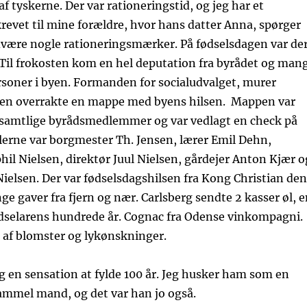
af tyskerne. Der var rationeringstid, og jeg har et
evet til mine forældre, hvor hans datter Anna, spørger
ære nogle rationeringsmærker. På fødselsdagen var de
. Til frokosten kom en hel deputation fra byrådet og man
rsoner i byen. Formanden for socialudvalget, murer
en overrakte en mappe med byens hilsen. Mappen var
 samtlige byrådsmedlemmer og var vedlagt en check på
alerne var borgmester Th. Jensen, lærer Emil Dehn,
l Nielsen, direktør Juul Nielsen, gårdejer Anton Kjær o
Nielsen. Der var fødselsdagshilsen fra Kong Christian den
e gaver fra fjern og nær. Carlsberg sendte 2 kasser øl, e
fødselarens hundrede år. Cognac fra Odense vinkompagni.
 af blomster og lykønskninger.
lig en sensation at fylde 100 år. Jeg husker ham som en
mmel mand, og det var han jo også.