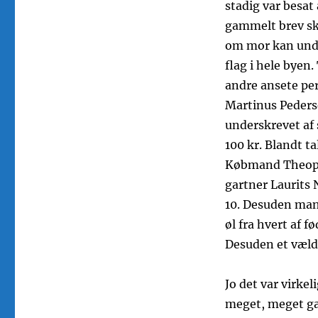
stadig var besat 
gammelt brev skr
om mor kan undv
flag i hele byen
andre ansete pe
Martinus Peders
underskrevet af
100 kr. Blandt t
Købmand Theophi
gartner Laurits 
10. Desuden mang
øl fra hvert af 
Desuden et væld
Jo det var virke
meget, meget ga