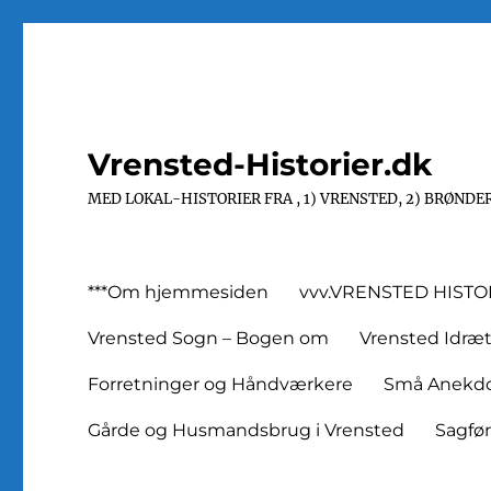
Vrensted-Historier.dk
MED LOKAL-HISTORIER FRA , 1) VRENSTED, 2) BRØNDER
***Om hjemmesiden
vvv.VRENSTED HISTO
Vrensted Sogn – Bogen om
Vrensted Idræ
Forretninger og Håndværkere
Små Anekdot
Gårde og Husmandsbrug i Vrensted
Sagfø