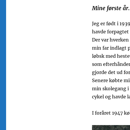
Mine første år.
Jeg er født i 19
havde forpagtet 
Der var hverken i
min far indlagt 
løbsk med heste
som efterhånden
gjorde det ud f
Senere købte min
min skolegang i 
cykel og havde læ
I foråret 1947 