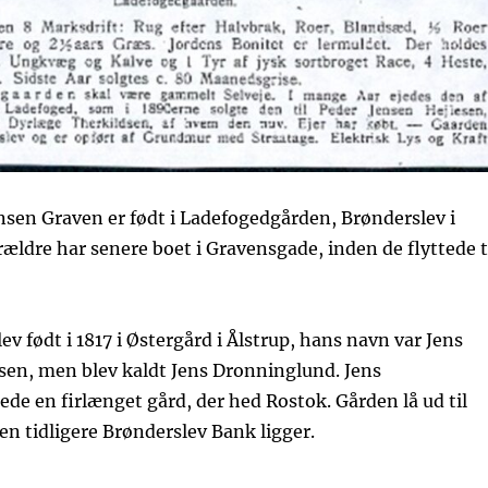
nsen Graven er født i Ladefogedgården, Brønderslev i
rældre har senere boet i Gravensgade, inden de flyttede t
lev født i 1817 i Østergård i Ålstrup, hans navn var Jens
sen, men blev kaldt Jens Dronninglund. Jens
de en firlænget gård, der hed Rostok. Gården lå ud til
n tidligere Brønderslev Bank ligger.