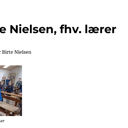
te Nielsen, fhv. lærer
r Birte Nielsen
ser