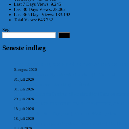
Last 7 Days Views:
9.245
Last 30 Days Views:
28.062
Last 365 Days Views:
133.192
Total Views:
643.732
Søg
Søg
Seneste indlæg
POSTMESTEREN, SOGNERÅDSFORMANDEN OG BANKM
6. august 2026
Antik og Moderne, Ny antikvitetsforretning til Vrensted
31. juli 2026
Manden med museet, der aldrig har åbent.
31. juli 2026
Skrædder Larsen fra Pandrup bliver skrædder i Paris og gifter s
29. juli 2026
DEN UTROLIGE HISTORIE OM SÆBYNITTEN, CARL 
18. juli 2026
Vrensted Kirke, Sct. Thøgersvej, Vrensted 9480 Løkken
18. juli 2026
Dagbog fra en rejse på vestkysten af Vendsyssel og Thy 1865.
4. juli 2026