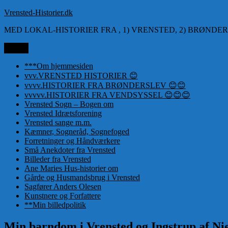
Videre
Vrensted-Historier.dk
til
MED LOKAL-HISTORIER FRA , 1) VRENSTED, 2) BRØNDER
indhold
Menu
***Om hjemmesiden
vvv.VRENSTED HISTORIER 😊
vvvv.HISTORIER FRA BRØNDERSLEV 😊😊
vvvvv.HISTORIER FRA VENDSYSSEL 😊😊😊
Vrensted Sogn – Bogen om
Vrensted Idrætsforening
Vrensted sange m.m.
Kæmner, Sogneråd, Sognefoged
Forretninger og Håndværkere
Små Anekdoter fra Vrensted
Billeder fra Vrensted
Ane Maries Hus-historier om
Gårde og Husmandsbrug i Vrensted
Sagfører Anders Olesen
Kunstnere og Forfattere
**Min billedpolitik
Min barndom i Vrensted og Ingstrup af Ni