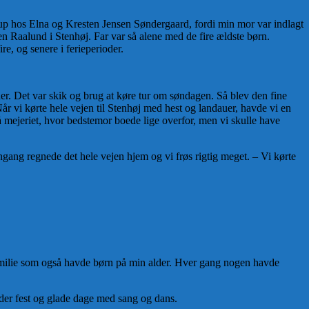
trup hos Elna og Kresten Jensen Søndergaard, fordi min mor var indlagt
en Raalund i Stenhøj. Far var så alene med de fire ældste børn.
re, og senere i ferieperioder.
uer. Det var skik og brug at køre tur om søndagen. Så blev den fine
år vi kørte hele vejen til Stenhøj med hest og landauer, havde vi en
å mejeriet, hvor bedstemor boede lige overfor, men vi skulle have
ang regnede det hele vejen hjem og vi frøs rigtig meget. – Vi kørte
amilie som også havde børn på min alder. Hver gang nogen havde
der fest og glade dage med sang og dans.