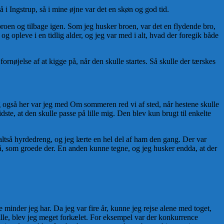
Ingstrup, så i mine øjne var det en skøn og god tid.
roen og tilbage igen. Som jeg husker broen, var det en flydende bro,
og opleve i en tidlig alder, og jeg var med i alt, hvad der foregik både
rnøjelse af at kigge på, når den skulle startes. Så skulle der tærskes
g også her var jeg med Om sommeren red vi af sted, når hestene skulle
dste, at den skulle passe på lille mig. Den blev kun brugt til enkelte
altså hyrdedreng, og jeg lærte en hel del af ham den gang. Der var
rå, som groede der. En anden kunne tegne, og jeg husker endda, at der
e minder jeg har. Da jeg var fire år, kunne jeg rejse alene med toget,
ille, blev jeg meget forkælet. For eksempel var der konkurrence