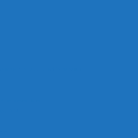
ANDEN OLUF JENSEN fra Saltum –
ig med mesters datter
BAUDER.
 m.m.