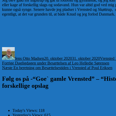
Jeg blev glad for Ingstrup og gik til fodbold og gymnastik, og jeg k
eller kage af forskellig slags og sodavand. Hun var altid god ved mig 
kunne også synge. Senere havde jeg pladser i Vrensted og Skøttrup, og
egentligt, at det var grunden til, at både Knud og jeg forlod Danmark. 
Forfatter
Udgivet
Kategorie
Jens Otto Madsen
20. oktober 2020
31. oktober 2020
Vrensted 
Indlægsnavigation
Forrige
Forrige
Dagligdagen under Besættelsen af Leo Helledie Sørensen
Næste
indlæg:
Næste
En beretning om Besættelsestiden i Vrensted af Poul Eriksen
indlæg:
Følg os på -“Goe` gamle Vrensted” – “Histo
forskellige opslag
Today's Views:
118
Yesterday's Views:
615