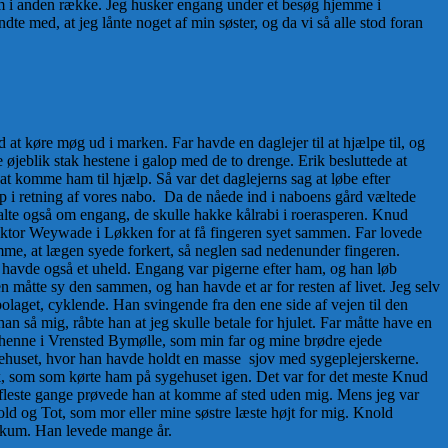
kom i anden række. Jeg husker engang under et besøg hjemme i
ndte med, at jeg lånte noget af min søster, og da vi så alle stod foran
at køre møg ud i marken. Far havde en daglejer til at hjælpe til, og
øjeblik stak hestene i galop med de to drenge. Erik besluttede at
at komme ham til hjælp. Så var det daglejerns sag at løbe efter
op i retning af vores nabo. Da de nåede ind i naboens gård væltede
lte også om engang, de skulle hakke kålrabi i roerasperen. Knud
l doktor Weywade i Løkken for at få fingeren syet sammen. Far lovede
mme, at lægen syede forkert, så neglen sad nedenunder fingeren.
ik havde også et uheld. Engang var pigerne efter ham, og han løb
n måtte sy den sammen, og han havde et ar for resten af livet. Jeg selv
laget, cyklende. Han svingende fra den ene side af vejen til den
å mig, råbte han at jeg skulle betale for hjulet. Far måtte have en
henne i Vrensted Bymølle, som min far og mine brødre ejede
ygehuset, hvor han havde holdt en masse sjov med sygeplejerskerne.
Falck, som som kørte ham på sygehuset igen. Det var for det meste Knud
fleste gange prøvede han at komme af sted uden mig. Mens jeg var
ld og Tot, som mor eller mine søstre læste højt for mig. Knold
eskum. Han levede mange år.