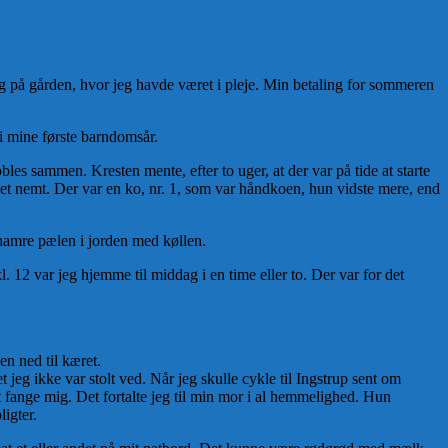
ng på gården, hvor jeg havde været i pleje. Min betaling for sommeren
i mine første
barndomsår
.
kobles sammen. Kresten mente
,
efter to uger, at der var på tide at starte
et nemt. Der var en ko, nr. 1, som var håndkoen, hun vidste mere
,
end
 hamre pælen i jorden med køllen.
. 12 var jeg hjemme til middag i en time eller to. Der var for det
en ned til kæret.
jeg ikke var stolt ved. Når jeg skulle cykle til Ingstrup sent om
at fange mig. Det fortalte jeg til min mor i al hemmelighed. Hun
ligter.