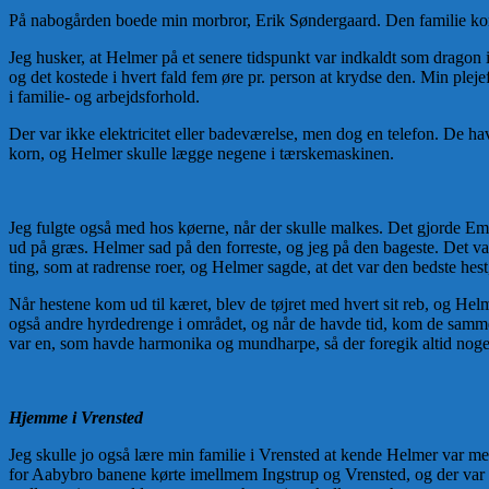
På nabogården boede min morbror, Erik Søndergaard. Den familie kom
Jeg husker, at Helmer på et senere tidspunkt var indkaldt som dragon
og det kostede i hvert fald fem øre pr. person at krydse den. Min pleje
i familie- og arbejdsforhold.
Der var ikke elektricitet eller badeværelse, men dog en telefon. De hav
korn, og Helmer skulle lægge negene i tærskemaskinen.
Jeg fulgte også med hos køerne, når der skulle malkes. Det gjorde Em
ud på græs. Helmer sad på den forreste, og jeg på den bageste. Det var e
ting, som at radrense roer, og Helmer sagde, at det var den bedste hest
Når hestene kom ud til kæret, blev de tøjret med hvert sit reb, og Hel
også andre hyrdedrenge i området, og når de havde tid, kom de sammen,
var en, som havde harmonika og mundharpe, så der foregik altid noget
Hjemme i Vrensted
Jeg skulle jo også lære min familie i Vrensted at kende Helmer var meget
for Aabybro banene kørte imellmem Ingstrup og Vrensted, og der var al