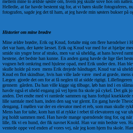
mellem mine to ældste søstre om, hvem jeg skulle sove hos om natten.
Helledie, at far havde bestemt sig for, at vi børn skulle fotograferes, 
fotografen, sagde jeg det til ham, at jeg havde min søsters bukser på o
Historier om mine brødre
Mine ældre brødre, Erik og Knud, fortalte mig om flere hændelser i He
det var ham, der kørte læsset. Erik og Knud var med for at hjælpe med
smide sin yngre bror af straks, men var så uheldig, at hans hoved ramt
hestene, det bedste han kunne. En anden gang havde de lige fået heste
vognen helt omkring med hjulene opad, med Erik under den. Han blev
skulle holde på roen mens Erik drejede håndtaget. Knud var så uheldig 
Knud en flot skindhue, hvis han ville lade være med at græde, mens d
Lægen gjorde det om for at få neglen til at sidde rigtigt. Lillefinger
gennem gården. Da han ville kigge sig tilbage, løb han ind i en slåmas
havde også et uheld engang på vej hjem fra skole på cykel. Det gik j
anden. Det endte med vi ramlede sammen og hans forhjul knækkede samm
lille samtale med ham, inden den sag var glemt. En gang havde Theo
dengang. I møllen var der en elevator med et reb, som man skulle rykk
Mens han for talte, kom han til at rykke i rebet til elevatoren og var 
jeg holdt sammen med. Han havde mange spændende ting for, og när h
lille, fik vi en hund, der fik navnet Knold. Han var min bedste ven. 
ventede oppe ved enden af vores vej, når jeg kom hjem fra skole. Ha