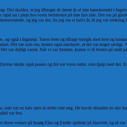
up. Det skyldes, at jeg tilbragte de første år af min barndomstid i Ings
ar også sat i pleje hos vores bedstemor på min fars side. Det var på gård
omsveninde, og jeg var der, fra jeg var et halvt år, til jeg var omkring fi
edie, og også i Ingstrup. Turen frem og tilbage foregik med hest og landa
udset. Det var som om, hesten også mærkede, at det var noget særligt. N
et var dejligt varmt. Når vi var fremme, kunne vi få hesten på stald p
yrene skulle også passes og det var vores nabo, som hjalp med det. Eng
a, som var en halv snes år ældre end mig. De havde desuden en stor f
tid var fest.
 deres venner på besøg Elna og Emilie spillede på klaveret, og så var 