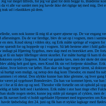
 Jeg var meget tilfreds, for jeg var glad for dem begge to, Brødrene 
nu da vi alle var samlet men jeg havde ikke det rigtige tøj med mig. Det e
g trak ud i elastikken på dem.
lledie, som nok kunne få mig til at spærr øjnene op. De var engang ved 
 aflæsningen. Da de var færdige, blev de sat op i vognen, men i samme 
e en sten. Knud skreg i vilden sky, og Erik måtte springe af vognen for 
ne spændt for og hoppede op i vognen. Så løb hestene atter i fuld gall
 indlagt på Hjørring Sygehus, men slap med en bræekket arm. De forta
at få sin højre lillefinger slemt skrællet. Far måtte hurtigt få ham ti
oktoren syede i fingeren. Knud var ganske tavs, men der skete det sle
en blev aldrig helt god igen, men Knud fik sin vel fortjente skindhue. Er
kine, hvor kniven var løftet. Han skar sin hage meget slemt, så doktore
o så hurtigt som muligt, og netop den dag kom Theodor, en mand fra nabo
en i et ottetal. Den ulykke kunne han ikke glemme, og hver gang han s
dor været på sygehuset Brønderslev. Da han var kommet hjem, var han 
e i for at få den op og ned. Theodor ville fortælle om sit ophold på s
uheldig at falde helt ned i kælderen. Erik måtte i stor hast ringe efter 
an skulle nogen steder, kunne jeg sidde på stangen af cyklen, men de 
Han fik navnet fordi vi holdt ugebladet Hjemmet med tegneserien om Kno
n havde fødselsdag den 24. juni og fik han et stykke lagkage med flød