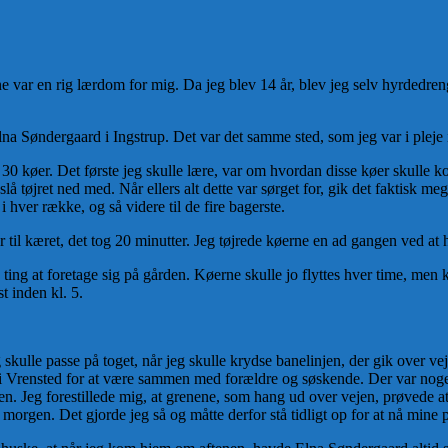
e var en rig lærdom for mig. Da jeg blev 14 år, blev jeg selv hyrdedre
na Søndergaard i Ingstrup. Det var det samme sted, som jeg var i
pleje
g 30 køer. Det første
jeg skulle lære,
var om hvordan disse køer skulle 
slå tøjret ned med. Når ellers alt dette var sørget for
,
gik det faktisk meg
 i hver række, og så videre til de fire bagerste.
r til kæret, det tog 20 minutter. Jeg tøjrede køerne en ad gangen ved at
ng at foretage sig på gården. Køerne skulle jo flyttes hver time, men kl
t inden kl. 5.
g skulle passe på toget, når jeg skulle krydse banelinjen, der gik over vej
 i Vrensted for at være sammen med forældre og søskende. Der var noget 
ejen. Jeg forestillede mig, at grenene, som hang ud over vejen, prøvede 
 morgen. Det gjorde jeg så og måtte derfor stå tidligt op for at nå mine p