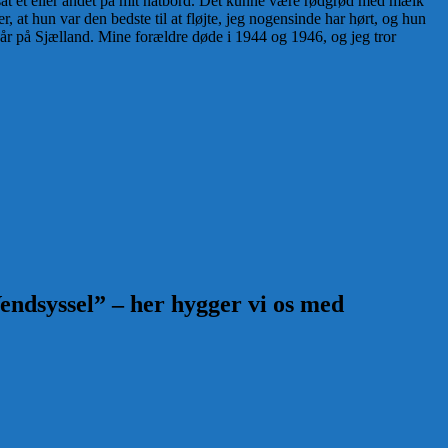
 sat et eller andet på mit natbord. Det kunne være rødgrød med mælk
 at hun var den bedste til at fløjte, jeg nogensinde har hørt, og hun
 år på Sjælland. Mine forældre døde i 1944 og 1946, og jeg tror
endsyssel” – her hygger vi os med