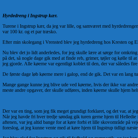
Hyrdedreng i Ingstrup kær.
Turene i Ingstrup kær, da jeg var lille, og samværet med hyrdedrengen
var 100 kr. og et par træsko.
Efter min skolegang i Vrensted blev jeg hyrdedreng hos Kresten og El
Nu blev det jo lidt anderledes, for jeg skulle lære at sørge for omkrin
på det, så nogle dage gik med at finde reb, grimer, tøjler og kølle til at 
jeg gjorde. Alle køerne var egentligt koblet til den, der var således fire
De første dage løb køerne mere i galop, end de gik. Det var en lang tu
Mange gange kunne jeg blive ude ved køerne, hvis der ikke var andre ti
meste andre opgaver, der skulle udføres, inden køerne skulle hjem hels
Der var en ting, som jeg fik meget grundigt forklaret, og det var, at je
Når jeg havde fri hver tredje søndag gik turen gerne hjem til Helledie
aftenen, var jeg altid bange for at køre forbi et lille skovområde på v
foreslog, at jeg kunne vente med at køre hjem til Ingstrup tidligt næste