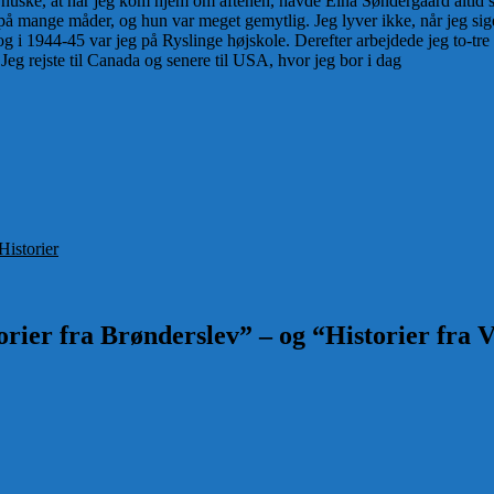
an huske, at når jeg kom hjem om aftenen, havde Elna Søndergaard altid
på mange måder, og hun var meget gemytlig. Jeg lyver ikke, når jeg siger,
 i 1944-45 var jeg på Ryslinge højskole. Derefter arbejdede jeg to-tre
Jeg rejste til Canada og senere til USA, hvor jeg bor i dag
r
Historier
rier fra Brønderslev” – og “Historier fra V