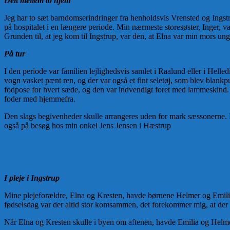
Delt mellem to hjem
Jeg har to sæt barndomserindringer fra henholdsvis Vrensted og Ingstr
på hospitalet i en længere periode. Min nærmeste storesøster, Inger, v
Grunden til, at jeg kom til Ingstrup, var den, at Elna var min mors ungd
På tur
I den periode var familien lejlighedsvis samlet i Raalund eller i Hell
vogn vasket pænt ren, og der var også et fint seletøj, som blev blankp
fodpose for hvert sæde, og den var indvendigt foret med lammeskind. D
foder med hjemmefra.
Den slags begivenheder skulle arrangeres uden for mark sæssonerne. D
også på besøg hos min onkel Jens Jensen i Hæstrup
I pleje i Ingstrup
Mine plejeforældre, Elna og Kresten, havde børnene Helmer og Emili
fødselsdag var der altid stor komsammen, det forekommer mig, at der al
Når Elna og Kresten skulle i byen om aftenen, havde Emilia og Helmer