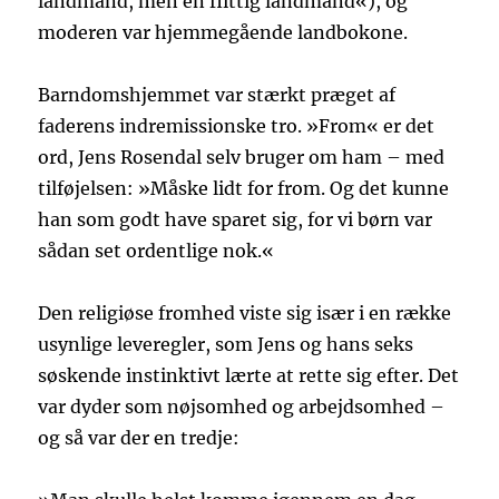
landmand, men en flittig landmand«), og
moderen var hjemmegående landbokone.
Barndomshjemmet var stærkt præget af
faderens indremissionske tro. »From« er det
ord, Jens Rosendal selv bruger om ham – med
tilføjelsen: »Måske lidt for from. Og det kunne
han som godt have sparet sig, for vi børn var
sådan set ordentlige nok.«
Den religiøse fromhed viste sig især i en række
usynlige leveregler, som Jens og hans seks
søskende instinktivt lærte at rette sig efter. Det
var dyder som nøjsomhed og arbejdsomhed –
og så var der en tredje: