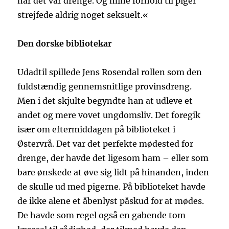
når det var drenge. Og mine forhold til piger
strejfede aldrig noget seksuelt.«
Den dorske bibliotekar
Udadtil spillede Jens Rosendal rollen som den
fuldstændig gennemsnitlige provinsdreng.
Men i det skjulte begyndte han at udleve et
andet og mere vovet ungdomsliv. Det foregik
især om eftermiddagen på biblioteket i
Østervrå. Det var det perfekte mødested for
drenge, der havde det ligesom ham – eller som
bare ønskede at øve sig lidt på hinanden, inden
de skulle ud med pigerne. På biblioteket havde
de ikke alene et åbenlyst påskud for at mødes.
De havde som regel også en gabende tom