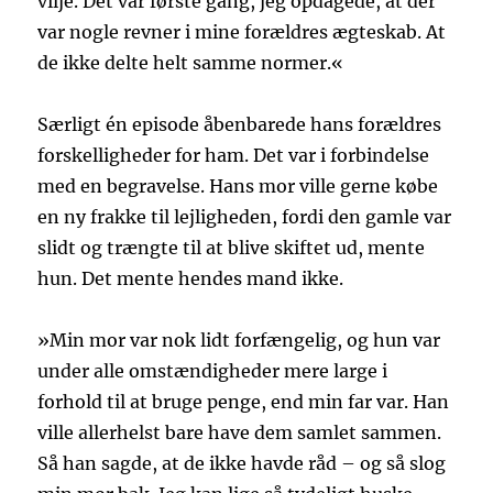
vilje. Det var første gang, jeg opdagede, at der
var nogle revner i mine forældres ægteskab. At
de ikke delte helt samme normer.«
Særligt én episode åbenbarede hans forældres
forskelligheder for ham. Det var i forbindelse
med en begravelse. Hans mor ville gerne købe
en ny frakke til lejligheden, fordi den gamle var
slidt og trængte til at blive skiftet ud, mente
hun. Det mente hendes mand ikke.
»Min mor var nok lidt forfængelig, og hun var
under alle omstændigheder mere large i
forhold til at bruge penge, end min far var. Han
ville allerhelst bare have dem samlet sammen.
Så han sagde, at de ikke havde råd – og så slog