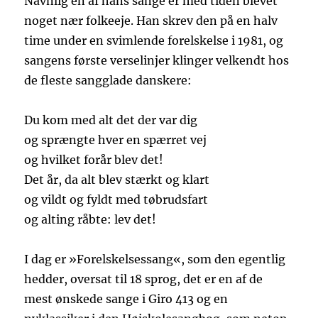
Navnlig én af hans sange er med tiden blevet
noget nær folkeeje. Han skrev den på en halv
time under en svimlende forelskelse i 1981, og
sangens første verselinjer klinger velkendt hos
de fleste sangglade danskere:
Du kom med alt det der var dig
og sprængte hver en spærret vej
og hvilket forår blev det!
Det år, da alt blev stærkt og klart
og vildt og fyldt med tøbrudsfart
og alting råbte: lev det!
I dag er »Forelskelsessang«, som den egentlig
hedder, oversat til 18 sprog, det er en af de
mest ønskede sange i Giro 413 og en