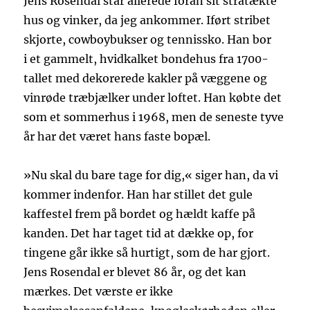
Jens Rosendal står allerede foran sit stråtækte
hus og vinker, da jeg ankommer. Iført stribet
skjorte, cowboybukser og tennissko. Han bor
i et gammelt, hvidkalket bondehus fra 1700-
tallet med dekorerede kakler på væggene og
vinrøde træbjælker under loftet. Han købte det
som et sommerhus i 1968, men de seneste tyve
år har det været hans faste bopæl.
»Nu skal du bare tage for dig,« siger han, da vi
kommer indenfor. Han har stillet det gule
kaffestel frem på bordet og hældt kaffe på
kanden. Det har taget tid at dække op, for
tingene går ikke så hurtigt, som de har gjort.
Jens Rosendal er blevet 86 år, og det kan
mærkes. Det værste er ikke