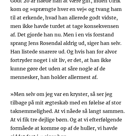
Godt 20 år nåede han at være gift, inden Ulrik
kom og »sprængte hver en vej« og tvang ham
til at erkende, hvad han allerede godt vidste,
men ikke havde turdet at tage konsekvensen
af. Det gjorde han nu. Men i en vis forstand
sprang Jens Rosendal aldrig ud, siger han selv.
Han listede snarere ud. Og hvis han for alvor
fortryder noget i sit liv, er det, at han ikke
kunne gøre det uden at såre nogle af de
mennesker, han holder allermest af.
»Men selv om jeg var en kryster, så ser jeg
tilbage på mit ægteskab med en følelse af stor
taknemmelighed. At vi nåede så langt sammen.
At vi fik tre dejlige børn. Og at vi efterfølgende
formåede at komme op af de huller, vi havde