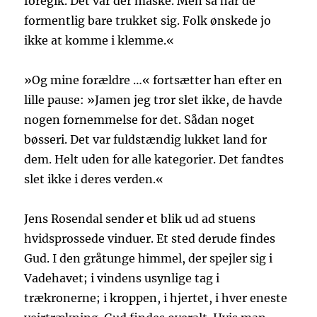
foregik. Det var der måske. Men så har de
formentlig bare trukket sig. Folk ønskede jo
ikke at komme i klemme.«
»Og mine forældre …« fortsætter han efter en
lille pause: »Jamen jeg tror slet ikke, de havde
nogen fornemmelse for det. Sådan noget
bøsseri. Det var fuldstændig lukket land for
dem. Helt uden for alle kategorier. Det fandtes
slet ikke i deres verden.«
Jens Rosendal sender et blik ud ad stuens
hvidsprossede vinduer. Et sted derude findes
Gud. I den gråtunge himmel, der spejler sig i
Vadehavet; i vindens usynlige tag i
trækronerne; i kroppen, i hjertet, i hver eneste