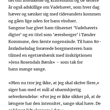
del om forelskelse og kristendom og de senere
år også adskillige om Vadehavet, som hver dag
hæver og sænker sig med tidevandets kommen
og gåen lige uden for hans vinduer.
Sangene har givet ham tilnavnet ’Vadehavets
digter’ og en titel som ’æresborger’ i Tønder
Kommune, den første nogensinde. Til hans 80-
årsfødselsdag forærede borgmesteren ham
tilmed en egetræsbænk med inskriptionen
»Jens Rosendals Bænk« – som tak for
hans mange sange.
»Men nu tror jeg ikke, at jeg skal skrive flere,«
siger han med et mål af ubarmhjertig
selverkendelse: »For jeg er ikke sikker på, at de
længere har den intensitet, sange skal have. De