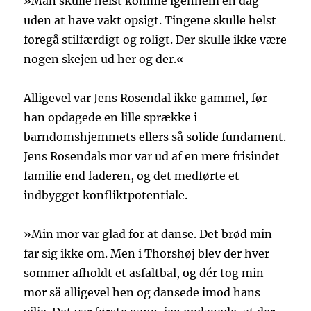
»Man skulle helst komme igennem en dag
uden at have vakt opsigt. Tingene skulle helst
foregå stilfærdigt og roligt. Der skulle ikke være
nogen skejen ud her og der.«
Alligevel var Jens Rosendal ikke gammel, før
han opdagede en lille sprække i
barndomshjemmets ellers så solide fundament.
Jens Rosendals mor var ud af en mere frisindet
familie end faderen, og det medførte et
indbygget konfliktpotentiale.
»Min mor var glad for at danse. Det brød min
far sig ikke om. Men i Thorshøj blev der hver
sommer afholdt et asfaltbal, og dér tog min
mor så alligevel hen og dansede imod hans