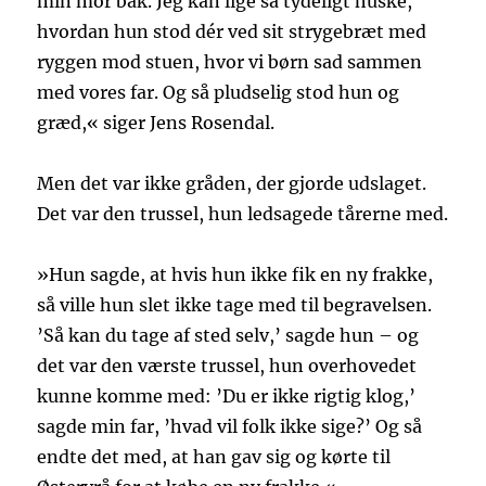
min mor bak. Jeg kan lige så tydeligt huske,
hvordan hun stod dér ved sit strygebræt med
ryggen mod stuen, hvor vi børn sad sammen
med vores far. Og så pludselig stod hun og
græd,« siger Jens Rosendal.
Men det var ikke gråden, der gjorde udslaget.
Det var den trussel, hun ledsagede tårerne med.
»Hun sagde, at hvis hun ikke fik en ny frakke,
så ville hun slet ikke tage med til begravelsen.
’Så kan du tage af sted selv,’ sagde hun – og
det var den værste trussel, hun overhovedet
kunne komme med: ’Du er ikke rigtig klog,’
sagde min far, ’hvad vil folk ikke sige?’ Og så
endte det med, at han gav sig og kørte til