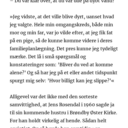
– Du var klar over, at du var ude på dybt vand?
»Jeg vidste, at det ville blive dyrt, uanset hvad
jeg valgte. Hele min omgangskreds, både min
mor og min far, var jo vilde efter, at jeg fik fat
på en pige, så de kunne komme videre i deres
familieplanlægning. Det pres kunne jeg tydeligt
mærke. Det lå i små spørgsmål og
konstateringer som: ’Bliver du ved at komme
alene?’ Og så har jeg på et eller andet tidspunkt
spurgt mig selv: ’Hvor billigt kan jeg slippe?’«
Alligevel var det ikke med den sorteste
samvittighed, at Jens Rosendal i 1960 sagde ja
til sin kommende hustru i Brøndby Øster Kirke.
For han holdt virkelig af hende. Sådan helt