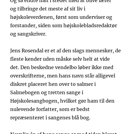
Og så endte han i stedet med at blive lærer
og tilbringe det meste af sit liv i
højskoleverdenen, først som underviser og
forstander, siden som højskolebladsredaktør
og sangskriver.
Jens Rosendal er et af den slags mennesker, de
fleste kender uden måske selv helt at vide
det. Den beskedne vendelbo løber ikke med
overskrifterne, men hans navn står alligevel
diskret placeret hen over to salmer i
Salmebogen og tretten sange i
Højskolesangbogen, hvilket gør ham til den
nulevende forfatter, som er bedst
repræsenteret i sangenes blå bog.