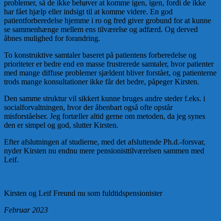
problemer, så de ikke behøver at komme igen, igen, fordi de ikke
har fået hjælp eller indsigt til at komme videre. En god
patientforberedelse hjemme i ro og fred giver grobund for at kunne
se sammenhænge mellem ens tilværelse og adfærd. Og derved
åbnes mulighed for forandring.
To konstruktive samtaler baseret på patientens forberedelse og
prioriteter er bedre end en masse frustrerede samtaler, hvor patienter
med mange diffuse problemer sjældent bliver forstået, og patienterne
trods mange konsultationer ikke får det bedre, påpeger Kirsten.
Den samme struktur vil sikkert kunne bruges andre steder f.eks. i
socialforvaltningen, hvor der åbenbart også ofte opstår
misforståelser. Jeg fortæller altid gerne om metoden, da jeg synes
den er simpel og god, slutter Kirsten.
Efter afslutningen af studierne, med det afsluttende Ph.d.-forsvar,
nyder Kirsten nu endnu mere pensionisttilværelsen sammen med
Leif.
Kirsten og Leif Freund nu som fuldtidspensionister
Februar 2023