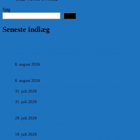
Søg
Søg
Seneste indlæg
Hvad postmester, sognerådsformand, lokal tillidsmand i
Saltum Bank og frihedskæmper, Oluf Jensen, Saltum har
fortalt:
6. august 2026
POSTMESTEREN, SOGNERÅDSFORMANDEN OG
BANKMANDEN OLUF JENSEN fra Saltum –
6. august 2026
Antik og Moderne, Ny antikvitetsforretning til Vrensted
31. juli 2026
Manden med museet, der aldrig har åbent.
31. juli 2026
Skrædder Larsen fra Pandrup bliver skrædder i Paris og gifter
sig med mesters datter
29. juli 2026
DEN UTROLIGE HISTORIE OM SÆBYNITTEN, CARL
BAUDER.
18. juli 2026
Vrensted Kirke, Sct. Thøgersvej, Vrensted 9480 Løkken