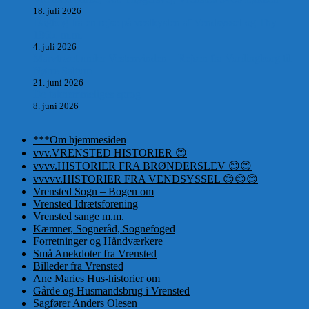
18. juli 2026
Dagbog fra en rejse på vestkysten af Vendsyssel og Thy
1865. m.m.
4. juli 2026
Marvtræet under Vestenvinden – Rejsen fra Vordingborg til
Nørre Saltum
21. juni 2026
De taknemmeliges sprog
8. juni 2026
***Om hjemmesiden
vvv.VRENSTED HISTORIER 😊
vvvv.HISTORIER FRA BRØNDERSLEV 😊😊
vvvvv.HISTORIER FRA VENDSYSSEL 😊😊😊
Vrensted Sogn – Bogen om
Vrensted Idrætsforening
Vrensted sange m.m.
Kæmner, Sogneråd, Sognefoged
Forretninger og Håndværkere
Små Anekdoter fra Vrensted
Billeder fra Vrensted
Ane Maries Hus-historier om
Gårde og Husmandsbrug i Vrensted
Sagfører Anders Olesen