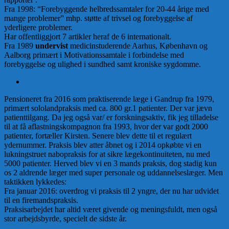
Fra 1998: “Forebyggende helbredssamtaler for 20-44 årige med
mange problemer” mhp. støtte af trivsel og forebyggelse af
yderligere problemer.
Har offentliggjort 7 artikler heraf de 6 internationalt.
Fra 1989
undervist
medicinstuderende Aarhus, København og
Aalborg primært i Motivationssamtale i forbindelse med
forebyggelse og ulighed i sundhed samt kroniske sygdomme.
Pensioneret fra 2016 som praktiserende læge i Gandrup fra 1979,
primært sololandpraksis med ca. 800 gr.1 patienter. Der var jævn
patienttilgang. Da jeg også var/ er forskningsaktiv, fik jeg tilladelse
til at få aflastningskompagnon fra 1993, hvor der var godt 2000
patienter, fortæller Kirsten. Senere blev dette til et regulært
ydernummer. Praksis blev atter åbnet og i 2014 opkøbte vi en
lukningstruet nabopraksis for at sikre lægekontinuiteten, nu med
5000 patienter. Herved blev vi en 3 mands praksis, dog stadig kun
os 2 aldrende læger med super personale og uddannelseslæger. Men
taktikken lykkedes:
Fra januar 2016: overdrog vi praksis til 2 yngre, der nu har udvidet
til en firemandspraksis.
Praksisarbejdet har altid været givende og meningsfuldt, men også
stor arbejdsbyrde, specielt de sidste år.