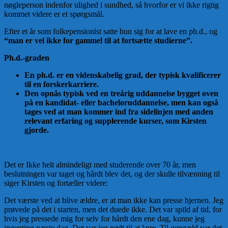
nøgleperson indenfor ulighed i sundhed, så hvorfor er vi ikke rigtig
kommet videre er et spørgsmål.
Efter et år som folkepensionist satte hun sig for at lave en ph.d., og
“man er vel ikke for gammel til at fortsætte studierne”.
Ph.d.-graden
En ph.d. er en videnskabelig grad, der typisk kvalificerer
til en forskerkarriere.
Den opnås typisk ved en treårig uddannelse bygget oven
på en kandidat- eller bacheloruddannelse, men kan også
tages ved at man kommer ind fra sidelinjen med anden
relevant erfaring og supplerende kurser, som Kirsten
gjorde.
Det er Ikke helt almindeligt med studerende over 70 år, men
beslutningen var taget og hårdt blev det, og der skulle tilvænning til
siger Kirsten og fortæller videre:
Det værste ved at blive ældre, er at man ikke kan presse hjernen. Jeg
prøvede på det i starten, men det duede ikke. Det var spild af tid, for
hvis jeg pressede mig for selv for hårdt den ene dag, kunne jeg
ingenting næste dag. Det var jeg nødt til at lære. Til gengæld var det