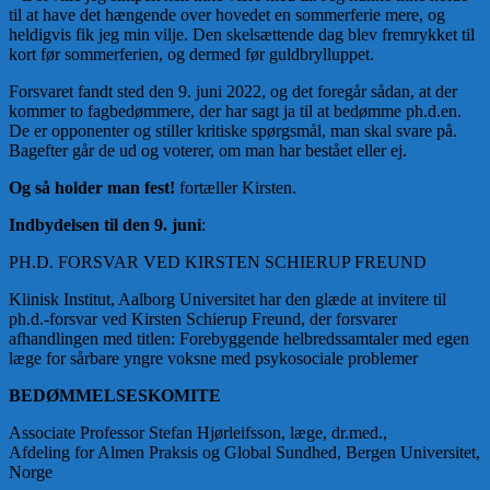
til at have det hængende over hovedet en sommerferie mere, og
heldigvis fik jeg min vilje. Den skelsættende dag blev fremrykket til
kort før sommerferien, og dermed før guldbrylluppet.
Forsvaret fandt sted den 9. juni 2022, og det foregår sådan, at der
kommer to fagbedømmere, der har sagt ja til at bedømme ph.d.en.
De er opponenter og stiller kritiske spørgsmål, man skal svare på.
Bagefter går de ud og voterer, om man har bestået eller ej.
Og så holder man fest!
fortæller Kirsten.
Indbydelsen til den 9. juni
:
PH.D. FORSVAR VED KIRSTEN SCHIERUP FREUND
Klinisk Institut, Aalborg Universitet har den glæde at invitere til
ph.d.-forsvar ved Kirsten Schierup Freund, der forsvarer
afhandlingen med titlen: Forebyggende helbredssamtaler med egen
læge for sårbare yngre voksne med psykosociale problemer
BEDØMMELSESKOMITE
Associate Professor Stefan Hjørleifsson, læge, dr.med.,
Afdeling for Almen Praksis og Global Sundhed, Bergen Universitet,
Norge