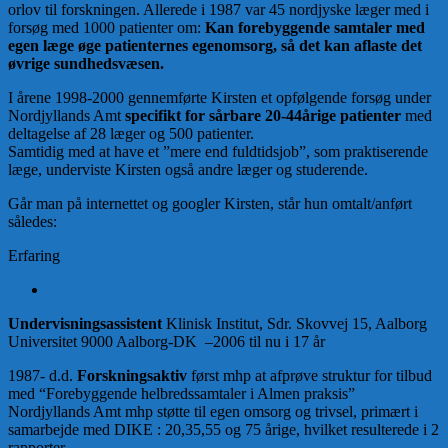
orlov til forskningen. Allerede i 1987 var 45 nordjyske læger med i
forsøg med 1000 patienter om:
Kan forebyggende samtaler med
egen læge øge patienternes egenomsorg, så det kan aflaste det
øvrige sundhedsvæsen.
I årene 1998-2000 gennemførte Kirsten et opfølgende forsøg under
Nordjyllands Amt
specifikt for sårbare 20-44årige patienter
med
deltagelse af 28 læger og 500 patienter.
Samtidig med at have et ”mere end fuldtidsjob”, som praktiserende
læge, underviste Kirsten også andre læger og studerende.
Går man på internettet og googler Kirsten, står hun omtalt/anført
således:
Erfaring
Undervisningsassistent
Klinisk Institut, Sdr. Skovvej 15, Aalborg
Universitet 9000 Aalborg-DK –2006 til nu i 17 år
1987- d.d.
Forskningsaktiv
først mhp at afprøve struktur for tilbud
med “Forebyggende helbredssamtaler i Almen praksis”
Nordjyllands Amt mhp støtte til egen omsorg og trivsel, primært i
samarbejde med DIKE : 20,35,55 og 75 årige, hvilket resulterede i 2
rapporter .