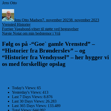
Jens Otto
Forfatter
Udgivet
Kategor
Jens Otto Madsen
7. november 2023
8. november 2023
Vrensted Historier
Indlægsnavigation
Forrige
Forrige
Vagabond-vitser til støtte ved begravelser
Næste
indlæg:
Næste
Notat om min bedstemor i Vrå
indlæg:
Følg os på -“Goe` gamle Vrensted” –
“Historier fra Brønderslev” – og
“Historier fra Vendsyssel” – her hygger vi
os med forskellige opslag
Today's Views:
65
Yesterday's Views:
413
Last 7 Days Views:
8.876
Last 30 Days Views:
26.283
Last 365 Days Views:
133.489
Total Views:
644.092