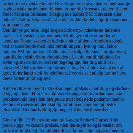
forbedre det mentale helbred hos yngre voksne patienter med mange
psykosociale problemer. Kirsten er opr. fra Vrensted, datter af læge
Peder Madsen Sørensen, i daglig tale kaldet P.M. Sørensen eller
rettere ”Doktor Sørensen”, så æblet er ikke faldet langt fra stammen,
som man siger.
Den lidt yngre bror, læge Jørgen Schierup, videreførte faderens
praksis i Vrensted sammen med 3 kolleger i et stort moderne
lægehus. Begge søskende lod sig smitte af deres forældres glæde
ved at samarbejde med lokalbefolkningen i lyst og nød. Både
faderen PM og moderen Gitte udviste ifølge Kirsten stor glæde og
naturlig bevidsthed om vigtigheden af, at de var til rådighed for
støtte og snak udover det rent lægefaglige, der dog altid var i
højsædet. Det var deres og børnenes liv, der så blev balanceret af
gode ferier langt væk fra telefonen, hvor de så endelig kunne have
deres forældre for sig selv.
Kirsten fik som nævnt i 1979 sin egen praksis i Gandrup og startede
dengang alene. Hun har altid været optaget af, hvordan man som
praktiserende læge kan hjælpe de mest belastede patienter med at
skabe det overskud, der skal til, for at få en sundere og bedre
tilværelse. Det har fyldt rigtig meget i Kirstens tilværelse.
Kirsten fik i 1993 en kompagnon Jørgen Richard Hansen i sin
praksis pga. voksende praksis, men det skyldtes også ønsket om
fortsat at forske og få mulighed for at kunne tage nogle måneders