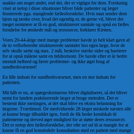
snakke om noget andet, end det, der er vigtigst for dem. Forskning
viser at netop i disse situationer bliver både patienter og læger
frustrerede pga. manglende fællesforståelse. Hvis man sender dem
hjem og tænke over, hvad det egentlig er, de gerne vil, bliver det
meget nemmere at få en god, struktureret samtale og opnå en fælles
forståelse for ønskede mål og ressourcer, forklarer Kirsten.
Vores 20-44-årige med mange problemer havde jo helt klart gavn af
de to velforberedte strukturerede samtaler hos egen læge, hvor de
selv skulle sætte sig max. 2 mål, beskrive stærke sider og barrierer
for at opnå målene samt en tidshorisont. De havde efter et år bedre
mentalt helbred og færre problemer- og ikke øget brug af
sundhedsvæsenet!
En lille indsats for sundhedsvæsenet, men en stor indsats for
patienten.
Mit håb er nu, at spørgeskemaerne bliver digitaliseret, så det bliver
nemt for landets praktiserende læger at bruge metoden. Det er
bestemt ikke meningen, at det skal blive en ekstra belastning for
lægerne. Tværtimod. De medvirkende 28 læger ønskede næsten alle
at kunne bruge tilbuddet igen, fordi de fik bedre kendskab til
patienterne og derved øget mulighed for at støtte deres ressourcer.
Det er netop den fællesforståelse, der ofte ser ud til at mangle for at
kunne få en god konstruktiv konsultation med en patient med mange