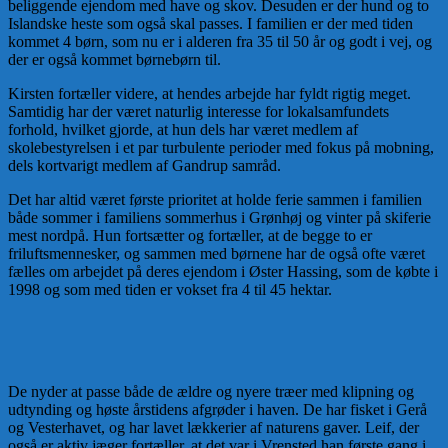
beliggende ejendom med have og skov. Desuden er der hund og to
Islandske heste som også skal passes. I familien er der med tiden
kommet 4 børn, som nu er i alderen fra 35 til 50 år og godt i vej, og
der er også kommet børnebørn til.
Kirsten fortæller videre, at hendes arbejde har fyldt rigtig meget.
Samtidig har der været naturlig interesse for lokalsamfundets
forhold, hvilket gjorde, at hun dels har været medlem af
skolebestyrelsen i et par turbulente perioder med fokus på mobning,
dels kortvarigt medlem af Gandrup samråd.
Det har altid været første prioritet at holde ferie sammen i familien
både sommer i familiens sommerhus i Grønhøj og vinter på skiferie
mest nordpå. Hun fortsætter og fortæller, at de begge to er
friluftsmennesker, og sammen med børnene har de også ofte været
fælles om arbejdet på deres ejendom i Øster Hassing, som de købte i
1998 og som med tiden er vokset fra 4 til 45 hektar.
De nyder at passe både de ældre og nyere træer med klipning og
udtynding og høste årstidens afgrøder i haven. De har fisket i Gerå
og Vesterhavet, og har lavet lækkerier af naturens gaver. Leif, der
også er aktiv jæger fortæller, at det var i Vrensted han første gang i