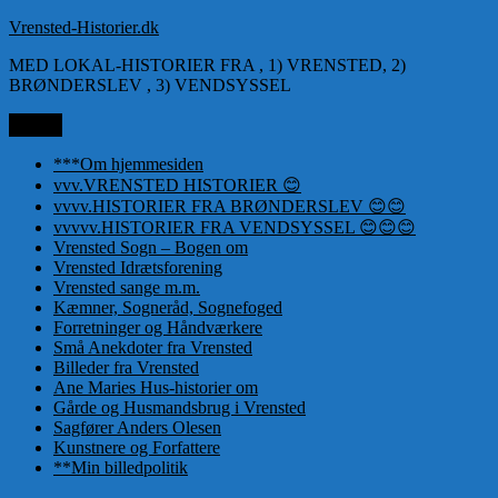
Videre
Vrensted-Historier.dk
til
MED LOKAL-HISTORIER FRA , 1) VRENSTED, 2)
indhold
BRØNDERSLEV , 3) VENDSYSSEL
Menu
***Om hjemmesiden
vvv.VRENSTED HISTORIER 😊
vvvv.HISTORIER FRA BRØNDERSLEV 😊😊
vvvvv.HISTORIER FRA VENDSYSSEL 😊😊😊
Vrensted Sogn – Bogen om
Vrensted Idrætsforening
Vrensted sange m.m.
Kæmner, Sogneråd, Sognefoged
Forretninger og Håndværkere
Små Anekdoter fra Vrensted
Billeder fra Vrensted
Ane Maries Hus-historier om
Gårde og Husmandsbrug i Vrensted
Sagfører Anders Olesen
Kunstnere og Forfattere
**Min billedpolitik