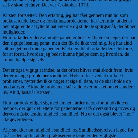
sit liv skød et rådyr, Det var 7. oktober 1973.
Kirsten fortsætter: Den erfaring, jeg har fået gennem min tid som
praktiserende læge og forskningsprojekterne, har lært mig, at det er
helt afgørende at lytte til patienterne og stille de spørgsmål, der åbner
muligheder.
Hun fortæller videre at nogle patienter helst vil have en læge, der har
den rigtige løsning parat, men det fik de ikke ved mig. Jeg har altid
talt meget med mine patienter. Fået dem til at fortælle deres historie,
for at forstå, hvordan jeg bedst kunne hjælpe dem og hvordan, de
kunne hjælpe sig selv.
Det er også vigtigt at indse, at det oftest bliver små skridt frem, hvis
der er mange problemer samtidigt. Hvis folk er ved at drukne i
problemer, nytter det ikke noget at sige til dem, at de skal holde op
med at ryge. Aktuelle problemer står altid over ønsket om et sundere
liv. Altid, fastslår Kirsten.
Hun har beskæftiget sig med emnet i årtier netop for at udvikle en
metode, der gør det lettere for patienterne at få overskud og trives og
derved måske ændre ulighed i sundhed. Nu er det også blevet “hot”
i lægeverdenen.
Alle snakker om ulighed i sundhed, og Sundhedsstyrelsen lagde for
to år siden op til, at den praktiserende læge er den vigtigste