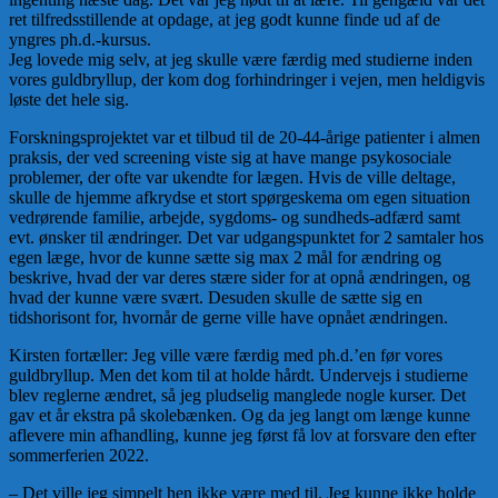
ret tilfredsstillende at opdage, at jeg godt kunne finde ud af de
yngres ph.d.-kursus.
Jeg lovede mig selv, at jeg skulle være færdig med studierne inden
vores guldbryllup, der kom dog forhindringer i vejen, men heldigvis
løste det hele sig.
Forskningsprojektet var et tilbud til de 20-44-årige patienter i almen
praksis, der ved screening viste sig at have mange psykosociale
problemer, der ofte var ukendte for lægen. Hvis de ville deltage,
skulle de hjemme afkrydse et stort spørgeskema om egen situation
vedrørende familie, arbejde, sygdoms- og sundheds-adfærd samt
evt. ønsker til ændringer. Det var udgangspunktet for 2 samtaler hos
egen læge, hvor de kunne sætte sig max 2 mål for ændring og
beskrive, hvad der var deres stære sider for at opnå ændringen, og
hvad der kunne være svært. Desuden skulle de sætte sig en
tidshorisont for, hvornår de gerne ville have opnået ændringen.
Kirsten fortæller: Jeg ville være færdig med ph.d.’en før vores
guldbryllup. Men det kom til at holde hårdt. Undervejs i studierne
blev reglerne ændret, så jeg pludselig manglede nogle kurser. Det
gav et år ekstra på skolebænken. Og da jeg langt om længe kunne
aflevere min afhandling, kunne jeg først få lov at forsvare den efter
sommerferien 2022.
– Det ville jeg simpelt hen ikke være med til. Jeg kunne ikke holde