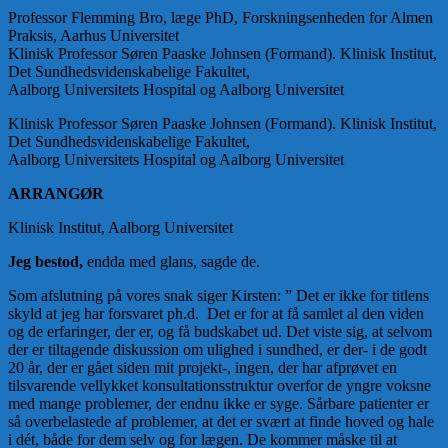
Professor Flemming Bro, læge PhD, Forskningsenheden for Almen
Praksis, Aarhus Universitet
Klinisk Professor Søren Paaske Johnsen (Formand). Klinisk Institut,
Det Sundhedsvidenskabelige Fakultet,
Aalborg Universitets Hospital og Aalborg Universitet
Klinisk Professor Søren Paaske Johnsen (Formand). Klinisk Institut,
Det Sundhedsvidenskabelige Fakultet,
Aalborg Universitets Hospital og Aalborg Universitet
ARRANGØR
Klinisk Institut, Aalborg Universitet
Jeg bestod,
endda med glans, sagde de.
Som afslutning på vores snak siger Kirsten: ” Det er ikke for titlens
skyld at jeg har forsvaret ph.d. Det er for at få samlet al den viden
og de erfaringer, der er, og få budskabet ud. Det viste sig, at selvom
der er tiltagende diskussion om ulighed i sundhed, er der- i de godt
20 år, der er gået siden mit projekt-, ingen, der har afprøvet en
tilsvarende vellykket konsultationsstruktur overfor de yngre voksne
med mange problemer, der endnu ikke er syge. Sårbare patienter er
så overbelastede af problemer, at det er svært at finde hoved og hale
i dét, både for dem selv og for lægen. De kommer måske til at