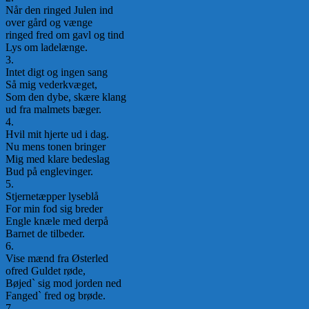
Når den ringed Julen ind
over gård og vænge
ringed fred om gavl og tind
Lys om ladelænge.
3.
Intet digt og ingen sang
Så mig vederkvæget,
Som den dybe, skære klang
ud fra malmets bæger.
4.
Hvil mit hjerte ud i dag.
Nu mens tonen bringer
Mig med klare bedeslag
Bud på englevinger.
5.
Stjernetæpper lyseblå
For min fod sig breder
Engle knæle med derpå
Barnet de tilbeder.
6.
Vise mænd fra Østerled
ofred Guldet røde,
Bøjed` sig mod jorden ned
Fanged` fred og brøde.
7.