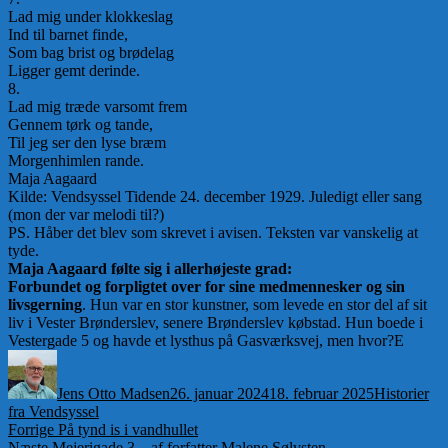
Lad mig under klokkeslag
Ind til barnet finde,
Som bag brist og brødelag
Ligger gemt derinde.
8.
Lad mig træde varsomt frem
Gennem tørk og tande,
Til jeg ser den lyse bræm
Morgenhimlen rande.
Maja Aagaard
Kilde: Vendsyssel Tidende 24. december 1929. Juledigt eller sang
(mon der var melodi til?)
PS. Håber det blev som skrevet i avisen. Teksten var vanskelig at
tyde.
Maja Aagaard følte sig i allerhøjeste grad:
Forbundet og forpligtet over for sine medmennesker og sin
livsgerning
. Hun var en stor kunstner, som levede en stor del af sit
liv i Vester Brønderslev, senere Brønderslev købstad. Hun boede i
Vestergade 5 og havde et lysthus på Gasværksvej, men hvor?E
Forfatter
Udgivet
Kategorier
Jens Otto Madsen
26. januar 2024
18. februar 2025
Historier
fra Vendsyssel
Indlægsnavigation
Forrige
Forrige
På tynd is i vandhullet
Næste
indlæg:
Næste
Mejerigade 3 – af forfatter Malene Sølvsten