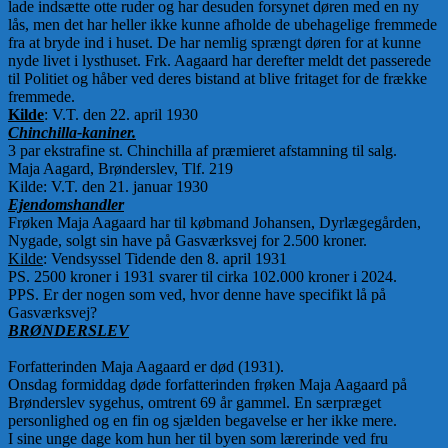
lade indsætte otte ruder og har desuden forsynet døren med en ny
lås, men det har heller ikke kunne afholde de ubehagelige fremmede
fra at bryde ind i huset. De har nemlig sprængt døren for at kunne
nyde livet i lysthuset. Frk. Aagaard har derefter meldt det passerede
til Politiet og håber ved deres bistand at blive fritaget for de frække
fremmede.
Kilde
: V.T. den 22. april 1930
Chinchilla-kaniner.
3 par ekstrafine st. Chinchilla af præmieret afstamning til salg.
Maja Aagard, Brønderslev, Tlf. 219
Kilde: V.T. den 21. januar 1930
Ejendomshandler
Frøken Maja Aagaard har til købmand Johansen, Dyrlægegården,
Nygade, solgt sin have på Gasværksvej for 2.500 kroner.
Kilde
: Vendsyssel Tidende den 8. april 1931
PS. 2500 kroner i 1931 svarer til cirka 102.000 kroner i 2024.
PPS. Er der nogen som ved, hvor denne have specifikt lå på
Gasværksvej?
BRØNDERSLEV
Forfatterinden Maja Aagaard er død (1931).
Onsdag formiddag døde forfatterinden frøken Maja Aagaard på
Brønderslev sygehus, omtrent 69 år gammel. En særpræget
personlighed og en fin og sjælden begavelse er her ikke mere.
I sine unge dage kom hun her til byen som lærerinde ved fru