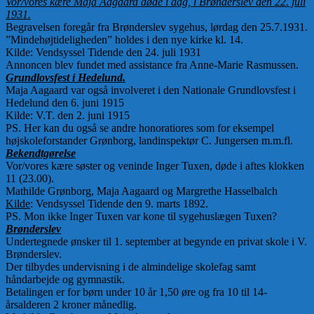
Vor/vores kære Maja Aagaard døde i dag, i Brønderslev den 22. juli
1931.
Begravelsen foregår fra Brønderslev sygehus, lørdag den 25.7.1931.
”Mindehøjtideligheden” holdes i den nye kirke kl. 14.
Kilde: Vendsyssel Tidende den 24. juli 1931
Annoncen blev fundet med assistance fra Anne-Marie Rasmussen.
Grundlovsfest i Hedelund.
Maja Aagaard var også involveret i den Nationale Grundlovsfest i
Hedelund den 6. juni 1915
Kilde: V.T. den 2. juni 1915
PS. Her kan du også se andre honoratiores som for eksempel
højskoleforstander Grønborg, landinspektør C. Jungersen m.m.fl.
Bekendtgørelse
Vor/vores kære søster og veninde Inger Tuxen, døde i aftes klokken
11 (23.00).
Mathilde Grønborg, Maja Aagaard og Margrethe Hasselbalch
Kilde
: Vendsyssel Tidende den 9. marts 1892.
PS. Mon ikke Inger Tuxen var kone til sygehuslægen Tuxen?
Brønderslev
Undertegnede ønsker til 1. september at begynde en privat skole i V.
Brønderslev.
Der tilbydes undervisning i de almindelige skolefag samt
håndarbejde og gymnastik.
Betalingen er for børn under 10 år 1,50 øre og fra 10 til 14-
årsalderen 2 kroner månedlig.