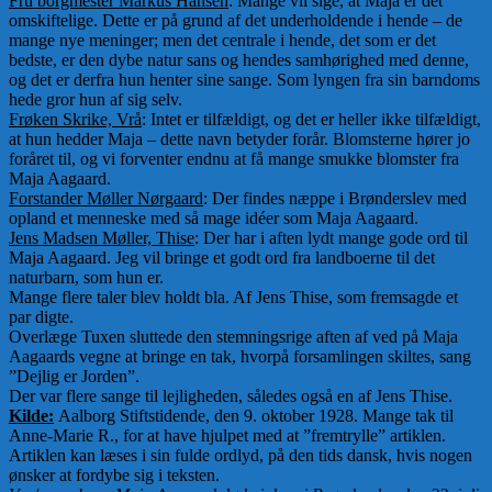
Fru borgmester Markus Hansen
: Mange vil sige, at Maja er det
omskiftelige. Dette er på grund af det underholdende i hende – de
mange nye meninger; men det centrale i hende, det som er det
bedste, er den dybe natur sans og hendes samhørighed med denne,
og det er derfra hun henter sine sange. Som lyngen fra sin barndoms
hede gror hun af sig selv.
Frøken Skrike, Vrå
: Intet er tilfældigt, og det er heller ikke tilfældigt,
at hun hedder Maja – dette navn betyder forår. Blomsterne hører jo
foråret til, og vi forventer endnu at få mange smukke blomster fra
Maja Aagaard.
Forstander Møller Nørgaard
: Der findes næppe i Brønderslev med
opland et menneske med så mage idéer som Maja Aagaard.
Jens Madsen Møller, Thise
: Der har i aften lydt mange gode ord til
Maja Aagaard. Jeg vil bringe et godt ord fra landboerne til det
naturbarn, som hun er.
Mange flere taler blev holdt bla. Af Jens Thise, som fremsagde et
par digte.
Overlæge Tuxen sluttede den stemningsrige aften af ved på Maja
Aagaards vegne at bringe en tak, hvorpå forsamlingen skiltes, sang
”Dejlig er Jorden”.
Der var flere sange til lejligheden, således også en af Jens Thise.
Kilde:
Aalborg Stiftstidende, den 9. oktober 1928. Mange tak til
Anne-Marie R., for at have hjulpet med at ”fremtrylle” artiklen.
Artiklen kan læses i sin fulde ordlyd, på den tids dansk, hvis nogen
ønsker at fordybe sig i teksten.