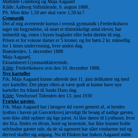
Mathilde Grønborg og Maja Aagaard
Kilde: Aalborg Stiftstidende, 6. august 1888.
PS. Mon ikke 1,50 øre skal være 1,50 kr.?
Gymnastik
Det af mig averterede kursus i svensk gymnastik i Frederikshavn
tager sin begyndelse, så snart et tilstrækkeligt antal elever, har
indmeldt sig, enten i byens boglader eller helst direkte til mig.
Prisen er for voksne damer er 5 kroner, og for børn 2 kr. månedlig
for 1 times undervisning, hver anden dag.
Brønderslev, 1. december 1888
Maja Aagaard,
Eksamineret Gymnastiklærerinde.
Kilde
: Frederikshavn avis den 10. december 1888.
Nye kartofler
Frk. Maja Aagaard kunne allerede den 11. juni delikatere sig med
nye kartofler. Det plejer ellers at være godt at kunne have nye
kartofler fra friland til Sankt Hans dag.
Kilde:
Vendsyssel Tidenden den 13. juni 1930
Frække gæster.
Frk. Maja Aagaard har i længere tid været generet af, at hendes
lysthus i haven på Gasværksvej jævnligt får besøg af natlige gæster,
som ikke altid opfører sig lige pænt. At låse døren til Lysthuset, hvor
der bl.a. findes en divan, bord og lænestole, har ikke kunnet holde
selvbudne gæster ude, da de så ugeneret har slået vinduerne ind og
derved skaffet sig adgang. Nu til Påsken har frøken Aagaard måtte