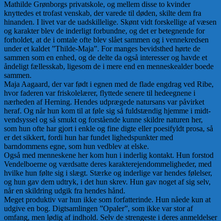
Mathilde Grønborgs privatskole, og mellem disse to kvinder
knyttedes et trofast venskab, der varede til døden, skilte dem fra
hinanden. I livet var de uadskillelige. Skønt vidt forskellige af væsen
og karakter blev de inderligt forbundne, og det er betegnende for
forholdet, at de i omtale ofte blev slået sammen og i vennekredsen
under et kaldet ”Thilde-Maja”. For manges bevidsthed hørte de
sammen som en enhed, og de delte da også interesser og havde et
åndeligt fællesskab, ligesom de i mere end en menneskealder boede
sammen.
Maja Aagaard, der var født i egnen med de flade engdrag ved Ribe,
hvor faderen var friskolelærer, flyttede senere til hedeegnene i
nærheden af Herning. Hendes udprægede natursans var påvirket
heraf. Og når hun kom til at føle sig så fuldstændig hjemme i midt-
vendsyssel og så smukt og forstående kunne skildre naturen her,
som hun ofte har gjort i enkle og fine digte eller poesifyldt prosa, så
er det sikkert, fordi hun har fundet lighedspunkter med
barndommens egne, som hun vedblev at elske.
Også med menneskene her kom hun i inderlig kontakt. Hun forstod
Vendelboerne og værdsatte deres karakterejendommeligheder, med
hvilke hun følte sig i slægt. Stærke og inderlige var hendes følelser,
og hun gav dem udtryk, i det hun skrev. Hun gav noget af sig selv,
når en skildring udgik fra hendes hånd.
Meget produktiv var hun ikke som forfatterinde. Hun nåede kun at
udgive en bog. Digtsamlingen ”Opaler”, som ikke var stor af
omfang, men lødig af indhold. Selv de strengeste i deres anmeldelser