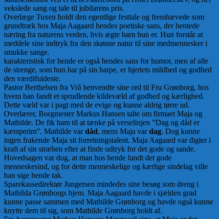
vekslede sang og tale til jubilarens pris.
Overlæge Tuxen holdt den egentlige festtale og fremhævede som
grundtræk hos Maja Aagaard hendes poetiske sans, der hentede
næring fra naturens verden, hvis ægte barn hun er. Hun forstår at
meddele sine indtryk fra den skønne natur til sine medmennesker i
smukke sange.
karakteristisk for hende er også hendes sans for humor, men af alle
de strenge, som hun har på sin harpe, er hjertets mildhed og godhed
den værdifuldeste.
Pastor Berthelsen fra Vrå henvendte sine ord til Fru Grønborg, hos
hvem han fandt et sprudlende kildevæld af godhed og kærlighed.
Dette væld var i pagt med de evige og kunne aldrig tørre ud.
Overlærer, Borgmester Markus Hansen talte om firmaet Maja og
Mathilde. De fik ham til at tænke på verselinjen ”Dag og dåd er
kæmperim”. Mathilde var
dåd
, mens Maja var
dag
. Dog kunne
ingen frakende Maja sit forretningstalent. Maja Aagaard var digter i
kraft af sin stræben efter at finde udtryk for det gode og sande.
Hovedsagen var dog, at man hos hende fandt det gode
menneskesind, og for dette menneskelige og kærlige sindelag ville
han sige hende tak.
Sparekassedirektør Jungersen mindedes sine besøg som dreng i
Mathilda Grønborgs hjem. Maja Aagaard havde i sjælden grad
kunne passe sammen med Mathilde Grønborg og havde også kunne
knytte dem til sig, som Mathilde Grønborg holdt af.