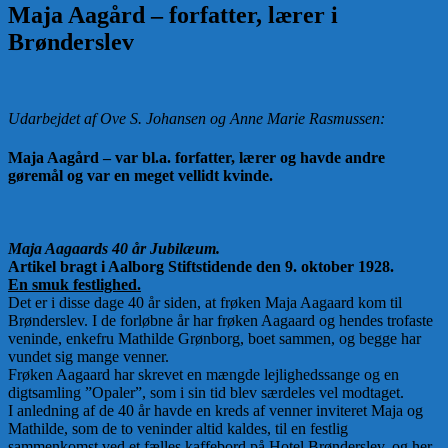
Maja Aagård – forfatter, lærer i
Brønderslev
Udarbejdet af Ove S. Johansen og Anne Marie Rasmussen:
Maja Aagård – var bl.a. forfatter, lærer og havde andre
gøremål og var en meget vellidt kvinde.
Maja Aagaards 40 år Jubilæum.
Artikel bragt i Aalborg Stiftstidende den 9. oktober 1928.
En smuk festlighed.
Det er i disse dage 40 år siden, at frøken Maja Aagaard kom til
Brønderslev. I de forløbne år har frøken Aagaard og hendes trofaste
veninde, enkefru Mathilde Grønborg, boet sammen, og begge har
vundet sig mange venner.
Frøken Aagaard har skrevet en mængde lejlighedssange og en
digtsamling ”Opaler”, som i sin tid blev særdeles vel modtaget.
I anledning af de 40 år havde en kreds af venner inviteret Maja og
Mathilde, som de to veninder altid kaldes, til en festlig
sammenkomst ved et fælles kaffebord på Hotel Brønderslev, og her