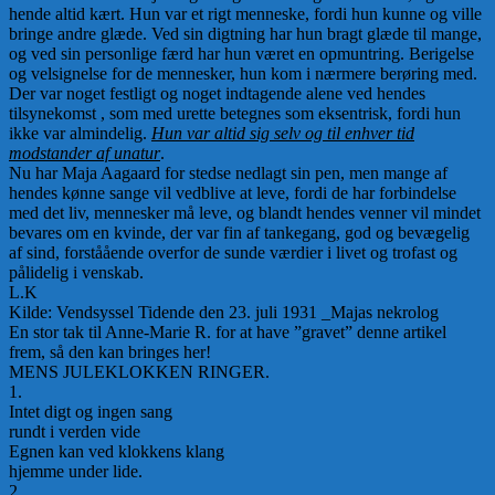
hende altid kært. Hun var et rigt menneske, fordi hun kunne og ville
bringe andre glæde. Ved sin digtning har hun bragt glæde til mange,
og ved sin personlige færd har hun været en opmuntring. Berigelse
og velsignelse for de mennesker, hun kom i nærmere berøring med.
Der var noget festligt og noget indtagende alene ved hendes
tilsynekomst , som med urette betegnes som eksentrisk, fordi hun
ikke var almindelig.
Hun var altid sig selv og til enhver tid
modstander af unatur
.
Nu har Maja Aagaard for stedse nedlagt sin pen, men mange af
hendes kønne sange vil vedblive at leve, fordi de har forbindelse
med det liv, mennesker må leve, og blandt hendes venner vil mindet
bevares om en kvinde, der var fin af tankegang, god og bevægelig
af sind, forståående overfor de sunde værdier i livet og trofast og
pålidelig i venskab.
L.K
Kilde: Vendsyssel Tidende den 23. juli 1931 _Majas nekrolog
En stor tak til Anne-Marie R. for at have ”gravet” denne artikel
frem, så den kan bringes her!
MENS JULEKLOKKEN RINGER.
1.
Intet digt og ingen sang
rundt i verden vide
Egnen kan ved klokkens klang
hjemme under lide.
2.