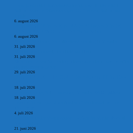
Hvad postmester, sognerådsformand, lokal tillidsmand i
Saltum Bank og frihedskæmper, Oluf Jensen, Saltum har
fortalt:
6. august 2026
POSTMESTEREN, SOGNERÅDSFORMANDEN OG
BANKMANDEN OLUF JENSEN fra Saltum –
6. august 2026
Antik og Moderne, Ny antikvitetsforretning til Vrensted
31. juli 2026
Manden med museet, der aldrig har åbent.
31. juli 2026
Skrædder Larsen fra Pandrup bliver skrædder i Paris og gifter
sig med mesters datter
29. juli 2026
DEN UTROLIGE HISTORIE OM SÆBYNITTEN, CARL
BAUDER.
18. juli 2026
Vrensted Kirke, Sct. Thøgersvej, Vrensted 9480 Løkken
18. juli 2026
Dagbog fra en rejse på vestkysten af Vendsyssel og Thy
1865. m.m.
4. juli 2026
Marvtræet under Vestenvinden – Rejsen fra Vordingborg til
Nørre Saltum
21. juni 2026