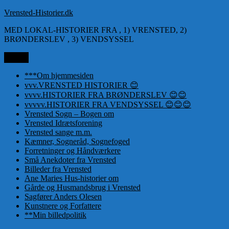
Videre
Vrensted-Historier.dk
til
MED LOKAL-HISTORIER FRA , 1) VRENSTED, 2)
indhold
BRØNDERSLEV , 3) VENDSYSSEL
Menu
***Om hjemmesiden
vvv.VRENSTED HISTORIER 😊
vvvv.HISTORIER FRA BRØNDERSLEV 😊😊
vvvvv.HISTORIER FRA VENDSYSSEL 😊😊😊
Vrensted Sogn – Bogen om
Vrensted Idrætsforening
Vrensted sange m.m.
Kæmner, Sogneråd, Sognefoged
Forretninger og Håndværkere
Små Anekdoter fra Vrensted
Billeder fra Vrensted
Ane Maries Hus-historier om
Gårde og Husmandsbrug i Vrensted
Sagfører Anders Olesen
Kunstnere og Forfattere
**Min billedpolitik