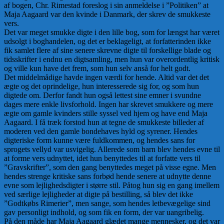
af bogen, Chr. Rimestad foreslog i sin anmeldelse i ”Politiken” at
Maja Aagaard var den kvinde i Danmark, der skrev de smukkeste
vers.
Det var meget smukke digte i den lille bog, som for længst har været
udsolgt i boghandelen, og det er beklageligt, at forfatterinden ikke
fik samlet flere af sine senere skrevne digte til forskellige blade og
tidsskrifter i endnu en digtsamling, men hun var overordentlig kritisk
og ville kun have det frem, som hun selv anså for helt godt.
Det middelmådige havde ingen værdi for hende. Altid var det det
ægte og det oprindelige, hun interesserede sig for, og som hun
digtede om. Derfor fandt hun også lettest sine emner i svundne
dages mere enkle livsforhold. Ingen har skrevet smukkere og mere
ægte om gamle kvinders stille syssel ved hjem og have end Maja
Aagaard. I få træk forstod hun at tegne de smukkeste billeder af
moderen ved den gamle bondehaves hyld og syrener. Hendes
digteriske form kunne være fuldkommen, og hendes sans for
sprogets vellyd var usvigelig. Allerede som barn blev hendes evne til
at forme vers udnyttet, idet hun benyttedes til at forfatte vers til
”Gravskrifter”, som den gang benyttedes meget på visse egne. Men
hendes strenge kritiske sans forbød hende senere at udnytte denne
evne som lejlighedsdigter i større stil. Påtog hun sig en gang imellem
ved særlige lejligheder at digte på bestilling, så blev det ikke
”Godtkøbs Rimerier”, men sange, som hendes letbevægelige sind
gav personligt indhold, og som fik en form, der var uangribelig.
På den måde har Maja Aagaard glædet mange mennesker, og det var