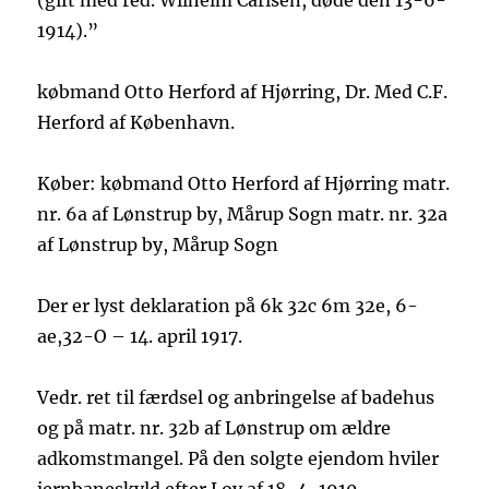
(gift med red. Wilhelm Carlsen, døde den 13-6-
1914).”
købmand Otto Herford af Hjørring, Dr. Med C.F.
Herford af København.
Køber: købmand Otto Herford af Hjørring matr.
nr. 6a af Lønstrup by, Mårup Sogn matr. nr. 32a
af Lønstrup by, Mårup Sogn
Der er lyst deklaration på 6k 32c 6m 32e, 6-
ae,32-O – 14. april 1917.
Vedr. ret til færdsel og anbringelse af badehus
og på matr. nr. 32b af Lønstrup om ældre
adkomstmangel. På den solgte ejendom hviler