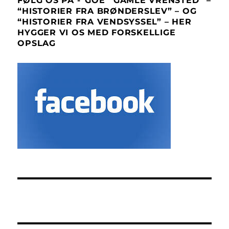
FØLG OS PÅ -“GOE` GAMLE VRENSTED” –
“HISTORIER FRA BRØNDERSLEV” – OG
“HISTORIER FRA VENDSYSSEL” – HER
HYGGER VI OS MED FORSKELLIGE
OPSLAG