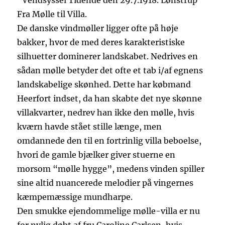
“Vendsyssel Tidende den 29.7.1918. Lønstrup
Fra Mølle til Villa.
De danske vindmøller ligger ofte på høje
bakker, hvor de med deres karakteristiske
silhuetter dominerer landskabet. Nedrives en
sådan mølle betyder det ofte et tab i/af egnens
landskabelige skønhed. Dette har købmand
Heerfort indset, da han skabte det nye skønne
villakvarter, nedrev han ikke den mølle, hvis
kværn havde stået stille længe, men
omdannede den til en fortrinlig villa beboelse,
hvori de gamle bjælker giver stuerne en
morsom “mølle hygge”, medens vinden spiller
sine altid nuancerede melodier på vingernes
kæmpemæssige mundharpe.
Den smukke ejendommelige mølle-villa er nu