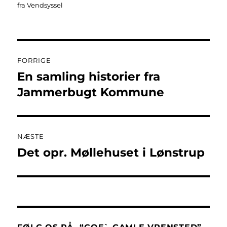
fra Vendsyssel
Indlægsnavigation
FORRIGE
En samling historier fra
Forrige
indlæg:
Jammerbugt Kommune
NÆSTE
Det opr. Møllehuset i Lønstrup
Næste
indlæg: