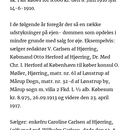
sk. I alt købes for 8.000 kr. den 8. Juni 1910 lyst
14-6-1910.
I de følgende år foregår der så en række
udstykninger på ejen- dommen som opdeles i
mindre grunde med salg for øje. Eksempelvis:
sælger redaktør V. Carlsen af Hjørring,
Købmand Otto Herford af Hjørring, Dr. Med
Chr. I. Herford af København til køber konsul O.
Møller, Hjørring, matr. nr. 6l af Lønstrup af
Mårup Dogn, matr. nr. 32-d af Lønstrup by,
Mårup sogn m. villa 2 Fkd. L ½ alb. Købesum
kr. 8.975, 26.09.1913 og videre den 23. april
1917.
Sælger: enkefru Caroline Carlsen af Hjørring,