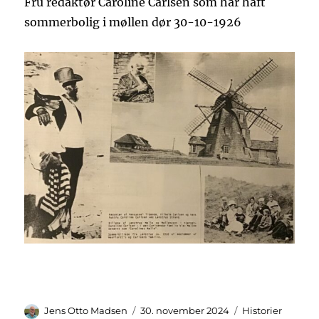
Fru redaktør Caroline Carlsen som har haft
sommerbolig i møllen dør 30-10-1926
Forfatter
Udgivet
Kategorier
Jens Otto Madsen
30. november 2024
Historier