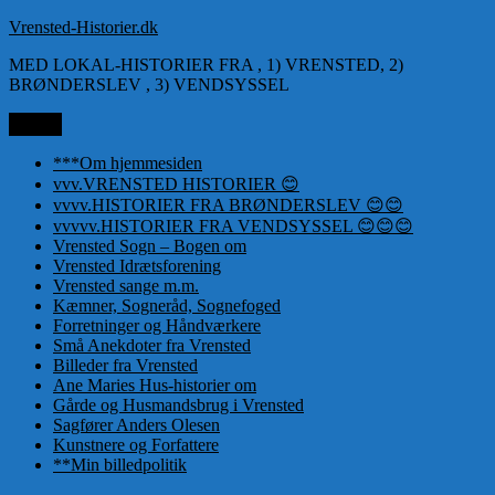
Videre
Vrensted-Historier.dk
til
MED LOKAL-HISTORIER FRA , 1) VRENSTED, 2)
indhold
BRØNDERSLEV , 3) VENDSYSSEL
Menu
***Om hjemmesiden
vvv.VRENSTED HISTORIER 😊
vvvv.HISTORIER FRA BRØNDERSLEV 😊😊
vvvvv.HISTORIER FRA VENDSYSSEL 😊😊😊
Vrensted Sogn – Bogen om
Vrensted Idrætsforening
Vrensted sange m.m.
Kæmner, Sogneråd, Sognefoged
Forretninger og Håndværkere
Små Anekdoter fra Vrensted
Billeder fra Vrensted
Ane Maries Hus-historier om
Gårde og Husmandsbrug i Vrensted
Sagfører Anders Olesen
Kunstnere og Forfattere
**Min billedpolitik