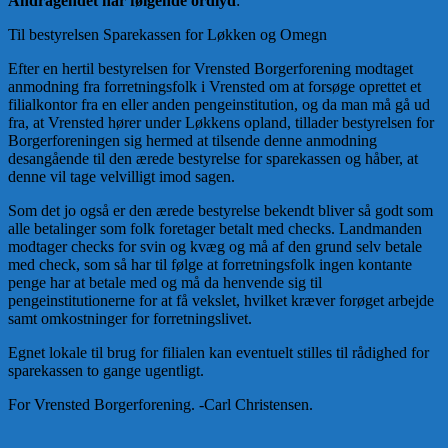
Andragendet har følgende ordlyd
:
Til bestyrelsen Sparekassen for Løkken og Omegn
Efter en hertil bestyrelsen for Vrensted Borgerforening modtaget
anmodning fra forretningsfolk i Vrensted om at forsøge oprettet et
filialkontor fra en eller anden pengeinstitution, og da man må gå ud
fra, at Vrensted hører under Løkkens opland, tillader bestyrelsen for
Borgerforeningen sig hermed at tilsende denne anmodning
desangående til den ærede bestyrelse for sparekassen og håber, at
denne vil tage velvilligt imod sagen.
Som det jo også er den ærede bestyrelse bekendt bliver så godt som
alle betalinger som folk foretager betalt med checks. Landmanden
modtager checks for svin og kvæg og må af den grund selv betale
med check, som så har til følge at forretningsfolk ingen kontante
penge har at betale med og må da henvende sig til
pengeinstitutionerne for at få vekslet, hvilket kræver forøget arbejde
samt omkostninger for forretningslivet.
Egnet lokale til brug for filialen kan eventuelt stilles til rådighed for
sparekassen to gange ugentligt.
For Vrensted Borgerforening. -Carl Christensen.