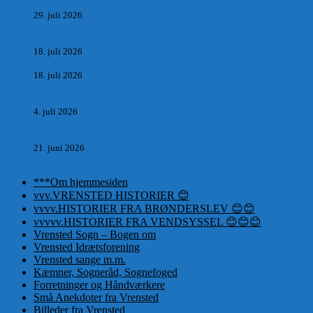
sig med mesters datter
29. juli 2026
DEN UTROLIGE HISTORIE OM SÆBYNITTEN, CARL
BAUDER.
18. juli 2026
Vrensted Kirke, Sct. Thøgersvej, Vrensted 9480 Løkken
18. juli 2026
Dagbog fra en rejse på vestkysten af Vendsyssel og Thy
1865. m.m.
4. juli 2026
Marvtræet under Vestenvinden – Rejsen fra Vordingborg til
Nørre Saltum
21. juni 2026
***Om hjemmesiden
vvv.VRENSTED HISTORIER 😊
vvvv.HISTORIER FRA BRØNDERSLEV 😊😊
vvvvv.HISTORIER FRA VENDSYSSEL 😊😊😊
Vrensted Sogn – Bogen om
Vrensted Idrætsforening
Vrensted sange m.m.
Kæmner, Sogneråd, Sognefoged
Forretninger og Håndværkere
Små Anekdoter fra Vrensted
Billeder fra Vrensted