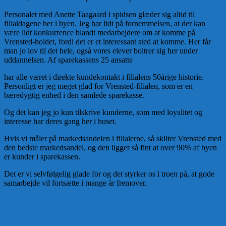
Personalet med Anette Taagaard i spidsen glæder sig altid til
filialdagene her i byen. Jeg har lidt på fornemmelsen, at der kan
være lidt konkurrence blandt medarbejdere om at komme på
Vrensted-holdet, fordi det er et interessant sted at komme. Her får
man jo lov til det hele, også vores elever boltrer sig her under
uddannelsen. Af sparekassens 25 ansatte
har alle været i direkte kundekontakt i filialens 50årige historie.
Personligt er jeg meget glad for Vrensted-filialen, som er en
bæredygtig enhed i den samlede sparekasse.
Og det kan jeg jo kun tilskrive kunderne, som med loyalitet og
interesse har deres gang her i huset.
Hvis vi måler på markedsandelen i filialerne, så skilter Vrensted med
den bedste markedsandel, og den ligger så fint at over 90% af byen
er kunder i sparekassen.
Det er vi selvfølgelig glade for og det styrker os i troen på, at gode
samarbejde vil fortsætte i mange år fremover.