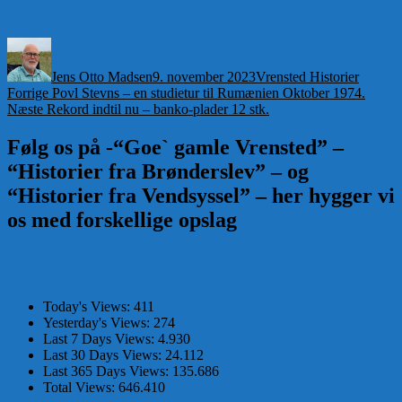
Forfatter
Udgivet
Kategorier
Jens Otto Madsen
9. november 2023
Vrensted Historier
Indlægsnavigation
Forrige
Forrige
Povl Stevns – en studietur til Rumænien Oktober 1974.
Næste
indlæg:
Næste
Rekord indtil nu – banko-plader 12 stk.
indlæg:
Følg os på -“Goe` gamle Vrensted” –
“Historier fra Brønderslev” – og
“Historier fra Vendsyssel” – her hygger vi
os med forskellige opslag
Today's Views:
411
Yesterday's Views:
274
Last 7 Days Views:
4.930
Last 30 Days Views:
24.112
Last 365 Days Views:
135.686
Total Views:
646.410