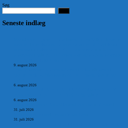
Søg
Søg
Seneste indlæg
Magisterens Hjørne – Fortællingen om en Saltum dreng der
tager studentereksamen og senere kommer på Polyteknisk
læreanstalt i København i 1921. Han er bror til tidligere
postmester i Saltum, Oluf Jensen som var sognerådsformand i
16 år Saltum-Hune Kommune
9. august 2026
Hvad postmester, sognerådsformand, lokal tillidsmand i
Saltum Bank og frihedskæmper, Oluf Jensen, Saltum har
fortalt:
6. august 2026
POSTMESTEREN, SOGNERÅDSFORMANDEN OG
BANKMANDEN OLUF JENSEN fra Saltum –
6. august 2026
Antik og Moderne, Ny antikvitetsforretning til Vrensted
31. juli 2026
Manden med museet, der aldrig har åbent.
31. juli 2026
Skrædder Larsen fra Pandrup bliver skrædder i Paris og gifter