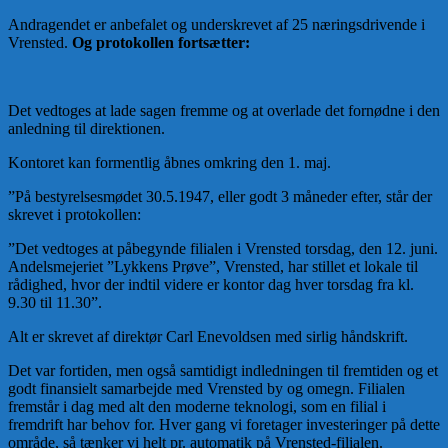
Andragendet er anbefalet og underskrevet af 25 næringsdrivende i
Vrensted.
Og protokollen fortsætter:
Det vedtoges at lade sagen fremme og at overlade det fornødne i den
anledning til direktionen.
Kontoret kan formentlig åbnes omkring den 1. maj.
”På bestyrelsesmødet 30.5.1947, eller godt 3 måneder efter, står der
skrevet i protokollen:
”Det vedtoges at påbegynde filialen i Vrensted torsdag, den 12. juni.
Andelsmejeriet ”Lykkens Prøve”, Vrensted, har stillet et lokale til
rådighed, hvor der indtil videre er kontor dag hver torsdag fra kl.
9.30 til 11.30”.
Alt er skrevet af direktør Carl Enevoldsen med sirlig håndskrift.
Det var fortiden, men også samtidigt indledningen til fremtiden og et
godt finansielt samarbejde med Vrensted by og omegn. Filialen
fremstår i dag med alt den moderne teknologi, som en filial i
fremdrift har behov for. Hver gang vi foretager investeringer på dette
område, så tænker vi helt pr. automatik på Vrensted-filialen.