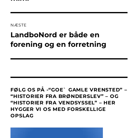
NÆSTE
LandboNord er både en
Næste
indlæg:
forening og en forretning
FØLG OS PÅ -“GOE` GAMLE VRENSTED” –
“HISTORIER FRA BRØNDERSLEV” – OG
“HISTORIER FRA VENDSYSSEL” – HER
HYGGER VI OS MED FORSKELLIGE
OPSLAG