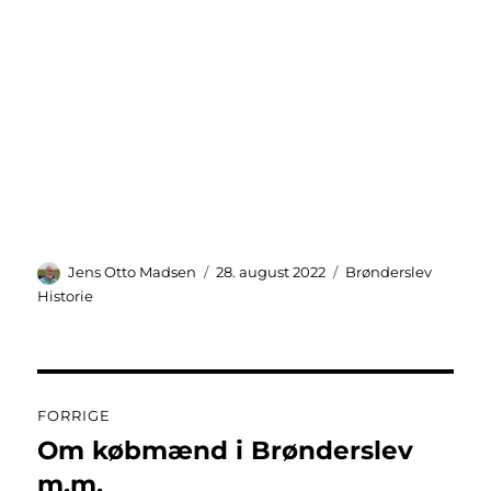
Forfatter
Udgivet
Kategorier
Jens Otto Madsen
28. august 2022
Brønderslev
Historie
Indlægsnavigation
FORRIGE
Om købmænd i Brønderslev
Forrige
indlæg:
m.m.