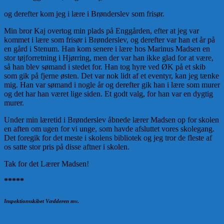
og derefter kom jeg i lære i Brønderslev som frisør.
Min bror Kaj overtog min plads på Enggården, efter at jeg var
kommet i lære som frisør i Brønderslev, og derefter var han et år på
en gård i Stenum. Han kom senere i lære hos Marinus Madsen en
stor tøjforretning i Hjørring, men der var han ikke glad for at være,
så han blev sømand i stedet for. Han tog hyre ved ØK på et skib
som gik på fjerne østen. Det var nok lidt af et eventyr, kan jeg tænke
mig. Han var sømand i nogle år og derefter gik han i lære som murer
og det har han været lige siden. Et godt valg, for han var en dygtig
murer.
Under min læretid i Brønderslev åbnede lærer Madsen op for skolen
en aften om ugen for vi unge, som havde afsluttet vores skolegang.
Det foregik for det meste i skolens bibliotek og jeg tror de fleste af
os satte stor pris på disse aftner i skolen.
Tak for det Lærer Madsen!
*****
Inspektionsskibet Vædderen mv.