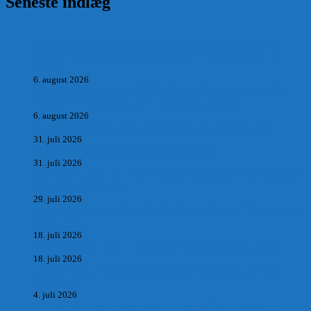
Seneste indlæg
Hvad postmester, sognerådsformand, lokal tillidsmand i
Saltum Bank og frihedskæmper, Oluf Jensen, Saltum har
fortalt:
6. august 2026
POSTMESTEREN, SOGNERÅDSFORMANDEN OG
BANKMANDEN OLUF JENSEN fra Saltum –
6. august 2026
Antik og Moderne, Ny antikvitetsforretning til Vrensted
31. juli 2026
Manden med museet, der aldrig har åbent.
31. juli 2026
Skrædder Larsen fra Pandrup bliver skrædder i Paris og gifter
sig med mesters datter
29. juli 2026
DEN UTROLIGE HISTORIE OM SÆBYNITTEN, CARL
BAUDER.
18. juli 2026
Vrensted Kirke, Sct. Thøgersvej, Vrensted 9480 Løkken
18. juli 2026
Dagbog fra en rejse på vestkysten af Vendsyssel og Thy
1865. m.m.
4. juli 2026
Marvtræet under Vestenvinden – Rejsen fra Vordingborg til