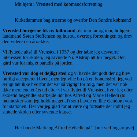
Mit hjem i Vrensted med købmandsforretning
Kirkedammen bag træerne og overfor Den Søndre købmand
Vrensted borgerne fik ny købmand
, da min far og mor, tidligere
landmand Søren Steffensen og hustru, overtog forretningen og drev
den videre i en årrække.
Vi flyttede altså til Vrensted i 1957 og der tabte jeg des­værre
interessen for skolen, jeg savnede Nr. Alstrup alt for meget. Den
gård var for mig et paradis på jorden.
Vrensted var dog et dejligt sted
og vi havde det godt der og blev
hurtigt accepteret i byen, men jeg ville bo på en bondegård, jeg ved
ærligt talt ikke hvorfor det var så vigtigt for mig, men det var nok
ikke mere end et års tid efter vi var flyttet til Vrensted, hvor jeg efter
skoletid begyndte at ar­bejde lidt hos Alfred og Marie Helledi (to
mennesker som jeg holdt meget af) som havde en lille ejendom vest
for stationen. Der var jeg glad for at være og fortsatte der indtil jeg
sluttede skolen efter syvende klasse.
Her boede Marie og Alfred Helledie på Tjaret ved Ingstrupvej