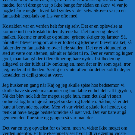
mødte, for vi drenge var jo ikke bange for sådan en skov, vi var jo
nogle hårde negle i hvert fald syntes vi det selv. Skoven var jo en
fantastisk legeplads og Lis var ofte med.
Kostalden var en verden helt for sig selv. Det er en ople­velse at
komme ind i en kostald inden dyrene har fået foder og blevet
malket. Køerne er urolige og sultne, grisene skriger og larmer. Så,
når alt er blevet rengjort, alle er fodret og køerne er blevet malket, så
falder der en fantastisk ro over hele stalden. Det er et vidun­derligt
sted at være om aftenen, når alt er faldet til ro. Der er varmt og lugter
godt, man kan gå der i flere timer og bare nyde af stil­heden og
alligevel er der fuldt af liv om­kring en, men det er liv som også, tror
jeg, nyder af stilheden. Særlig en vinteraften når det er koldt ude, er
kostalden et dej­ligt sted at være.
Jeg husker en gang når Kaj og jeg skulle spise hos bedste­mor, vi
skulle have stuvede makaronier og hun tabte en hel del salt i gryden,
Nå det blev nok lidt for meget sagde hun, men det skal vi snart
ordne så tog hun lige så meget sukker og hældte i. Sådan, så er det
bare at begynde og spise. Men vi var virkelig glade for hende, og
tænk at have begge bedstefor­ældre så nær ved. Det var bare at gå
gennem den fine stue og gangen så var man der.
Det var en tryg opvækst for os børn, men vi vidste ikke me­get om
verden udenfor. Et lille eksempel viser hvor lidt vi egentlig vidste