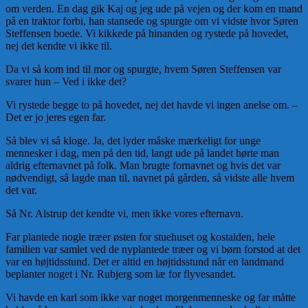
om verden. En dag gik Kaj og jeg ude på vejen og der kom en mand
på en traktor forbi, han stansede og spurgte om vi vidste hvor Søren
Steffensen boede. Vi kikkede på hinanden og rystede på hovedet,
nej det kendte vi ikke til.
Da vi så kom ind til mor og spurgte, hvem Søren Steffensen var
svarer hun – Ved i ikke det?
Vi rystede begge to på hovedet, nej det havde vi ingen anelse om. –
Det er jo jeres egen far.
Så blev vi så kloge. Ja, det lyder måske mærkeligt for unge
mennesker i dag, men på den tid, langt ude på landet hørte man
aldrig efternavnet på folk. Man brugte fornavnet og hvis det var
nødvendigt, så lagde man til, navnet på gården, så vidste alle hvem
det var.
Så Nr. Alstrup det kendte vi, men ikke vores efternavn.
Far plantede nogle træer østen for stuehuset og kostalden, hele
familien var samlet ved de nyplantede træer og vi børn forstod at det
var en højtidsstund. Det er altid en højtidsstund når en land­mand
beplanter noget i Nr. Rubjerg som læ for fly­vesandet.
Vi havde en karl som ikke var noget morgenmenneske og far måtte