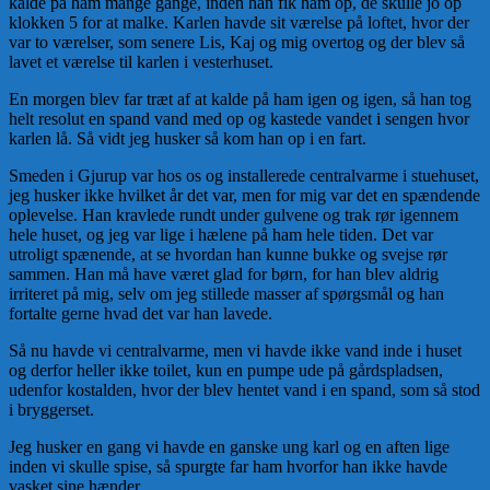
kalde på ham mange gange, inden han fik ham op, de skulle jo op
klokken 5 for at malke. Karlen havde sit værelse på loftet, hvor der
var to værelser, som senere Lis, Kaj og mig overtog og der blev så
lavet et værelse til karlen i vesterhuset.
En morgen blev far træt af at kalde på ham igen og igen, så han tog
helt resolut en spand vand med op og kastede vandet i sen­gen hvor
karlen lå. Så vidt jeg husker så kom han op i en fart.
Smeden i Gjurup var hos os og installerede centralvarme i stuehuset,
jeg husker ikke hvilket år det var, men for mig var det en spændende
oplevelse. Han kravlede rundt under gul­vene og trak rør igennem
hele huset, og jeg var lige i hælene på ham hele tiden. Det var
utroligt spænende, at se hvordan han kunne bukke og svejse rør
sammen. Han må have været glad for børn, for han blev aldrig
irriteret på mig, selv om jeg stillede masser af spørgs­mål og han
fortalte gerne hvad det var han la­vede.
Så nu havde vi centralvarme, men vi havde ikke vand inde i huset
og derfor heller ikke toilet, kun en pumpe ude på gårds­plad­sen,
udenfor kostalden, hvor der blev hentet vand i en spand, som så stod
i bryggerset.
Jeg husker en gang vi havde en ganske ung karl og en aften lige
inden vi skulle spise, så spurgte far ham hvorfor han ikke havde
vasket sine hænder.