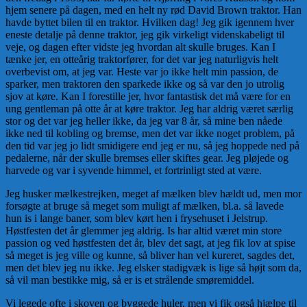
hjem senere på dagen, med en helt ny rød David Brown traktor. Han
havde byttet bilen til en traktor. Hvilken dag! Jeg gik igennem hver
eneste detalje på denne traktor, jeg gik virkeligt videnskabeligt til
veje, og dagen efter vidste jeg hvordan alt skulle bruges. Kan I
tænke jer, en otteårig traktor­fører, for det var jeg naturligvis helt
overbevist om, at jeg var. Heste var jo ikke helt min passion, de
sparker, men traktoren den sparkede ikke og så var den jo utrolig
sjov at køre. Kan I forestille jer, hvor fantastisk det må være for en
ung gentleman på otte år at køre traktor. Jeg har aldrig været særlig
stor og det var jeg heller ikke, da jeg var 8 år, så mine ben nåede
ikke ned til kobling og bremse, men det var ikke noget problem, på
den tid var jeg jo lidt smidigere end jeg er nu, så jeg hoppede ned på
pedalerne, når der skulle bremses eller skiftes gear. Jeg plø­jede og
harvede og var i syvende him­mel, et fortrinligt sted at være.
Jeg husker mælkestrejken, meget af mælken blev hældt ud, men mor
forsøgte at bruge så meget som muligt af mælken, bl.a. så lavede
hun is i lange baner, som blev kørt hen i fryse­huset i Jelstrup.
Høstfesten det år glemmer jeg aldrig. Is har altid væ­ret min store
passion og ved høstfesten det år, blev det sagt, at jeg fik lov at spise
så meget is jeg ville og kunne, så bliver han vel kure­ret, sagdes det,
men det blev jeg nu ikke. Jeg elsker stadigvæk is lige så højt som da,
så vil man bestikke mig, så er is et strålende smøremiddel.
Vi legede ofte i skoven og byggede huler, men vi fik også hjælpe til