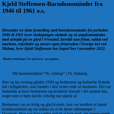
Kjeld Steffensen-Barndomsminder fra
1946 til 1961 o.s.
Herunder en skøn fortælling med barndomsminder fra perioden
1946 til 1961 hvor skolegangen sluttede og så ungdomsminder,
med arbejde på en gård i Vrensted, læretid som frisør, soldat ved
marinen, rejseleder og senere egen frisørsalon i Sverige tæt ved
Malmø, hvor Kjeld Steffensen har bopæl her i november 2022.
Minder/erindringer fra min barn- og ungdom.
Mit barndomshjem ”Nr. Alstrup” i Nr. Rubjerg
Mor og far overtog gården 1939 og bedstemor og bedstefar flyttede
ind i lejligheden, som fandtes i den vestre ende af stue­huset. Det var
fantastisk at have bedstemor og bedstefar boende i det samme hus,
noget som vi børn havde virkelig stor glæde af.
Bedstemor var en livlig og glad kvinde, hun var medlem af dansk
kvindesamfund og var måske en af de første rødstrøm­per i
Danmark. Hun var ikke særlig god til at lave mad, det interesse­rede