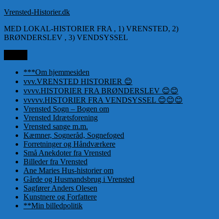
Videre
Vrensted-Historier.dk
til
MED LOKAL-HISTORIER FRA , 1) VRENSTED, 2)
indhold
BRØNDERSLEV , 3) VENDSYSSEL
Menu
***Om hjemmesiden
vvv.VRENSTED HISTORIER 😊
vvvv.HISTORIER FRA BRØNDERSLEV 😊😊
vvvvv.HISTORIER FRA VENDSYSSEL 😊😊😊
Vrensted Sogn – Bogen om
Vrensted Idrætsforening
Vrensted sange m.m.
Kæmner, Sogneråd, Sognefoged
Forretninger og Håndværkere
Små Anekdoter fra Vrensted
Billeder fra Vrensted
Ane Maries Hus-historier om
Gårde og Husmandsbrug i Vrensted
Sagfører Anders Olesen
Kunstnere og Forfattere
**Min billedpolitik