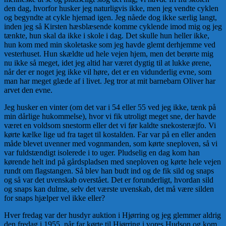
den dag, hvorfor husker jeg naturligvis ikke, men jeg vendte cyklen
og begyndte at cykle hjemad igen. Jeg nåede dog ikke særlig langt,
inden jeg så Kirsten hæsblæsende komme cyk­lende imod mig og jeg
tænkte, hun skal da ikke i skole i dag. Det skulle hun heller ikke,
hun kom med min skoletaske som jeg havde glemt derhjemme ved
vesterhuset. Hun skældte ud hele vejen hjem, men det berørte mig
nu ikke så meget, idet jeg altid har været dygtig til at lukke ørene,
når der er noget jeg ikke vil høre, det er en vidunderlig evne, som
man har meget glæde af i livet. Jeg tror at mit barnebarn Oliver har
arvet den evne.
Jeg husker en vinter (om det var i 54 eller 55 ved jeg ikke, tænk på
min dårlige hukommelse), hvor vi fik utroligt meget sne, der havde
været en voldsom snestorm eller det vi før kaldte sne­kosteræjfo. Vi
kørte kælke lige ud fra taget til kostal­den. Far var på en eller anden
måde blevet uvenner med vognmanden, som kørte sneploven, så vi
var fuldstændigt isolerede i to uger. Pludselig en dag kom han
kørende helt ind på gårdspladsen med sneploven og kørte hele ve­jen
rundt om flagstangen. Så blev han budt ind og de fik sild og snaps
og så var det uvenskab over­stået. Det er forunderligt, hvordan sild
og snaps kan dulme, selv det værste uvenskab, det må være silden
for snaps hjælper vel ikke eller?
Hver fredag var der husdyr auktion i Hjørring og jeg glemmer al­drig
den fredag i 1955, når far kørte til Hjørring i vores Hudson og kom