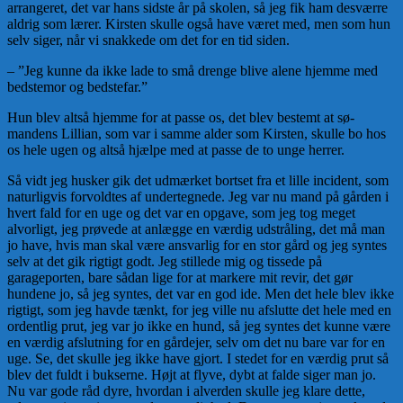
arrangeret, det var hans sidste år på skolen, så jeg fik ham desværre
aldrig som lærer. Kirsten skulle også have været med, men som hun
selv siger, når vi snakkede om det for en tid siden.
– ”Jeg kunne da ikke lade to små drenge blive alene hjemme med
bedstemor og bedstefar.”
Hun blev altså hjemme for at passe os, det blev bestemt at sø­
mandens Lillian, som var i samme alder som Kirsten, skulle bo hos
os hele ugen og altså hjælpe med at passe de to unge herrer.
Så vidt jeg husker gik det udmærket bortset fra et lille inci­dent, som
naturligvis forvoldtes af undertegnede. Jeg var nu mand på gården i
hvert fald for en uge og det var en opgave, som jeg tog meget
alvorligt, jeg prøvede at anlægge en værdig udstråling, det må man
jo have, hvis man skal være ansvarlig for en stor gård og jeg syntes
selv at det gik rigtigt godt. Jeg stillede mig og tissede på
garageporten, bare sådan lige for at markere mit revir, det gør
hundene jo, så jeg syntes, det var en god ide. Men det hele blev ikke
rigtigt, som jeg havde tænkt, for jeg ville nu afslutte det hele med en
ordentlig prut, jeg var jo ikke en hund, så jeg syntes det kunne være
en værdig afslut­ning for en gårdejer, selv om det nu bare var for en
uge. Se, det skulle jeg ikke have gjort. I stedet for en værdig prut så
blev det fuldt i bukserne. Højt at flyve, dybt at falde siger man jo.
Nu var gode råd dyre, hvordan i alverden skulle jeg klare dette,