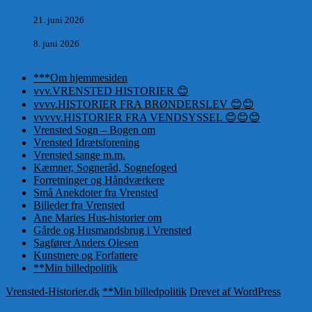
Nørre Saltum
21. juni 2026
De taknemmeliges sprog
8. juni 2026
***Om hjemmesiden
vvv.VRENSTED HISTORIER 😊
vvvv.HISTORIER FRA BRØNDERSLEV 😊😊
vvvvv.HISTORIER FRA VENDSYSSEL 😊😊😊
Vrensted Sogn – Bogen om
Vrensted Idrætsforening
Vrensted sange m.m.
Kæmner, Sogneråd, Sognefoged
Forretninger og Håndværkere
Små Anekdoter fra Vrensted
Billeder fra Vrensted
Ane Maries Hus-historier om
Gårde og Husmandsbrug i Vrensted
Sagfører Anders Olesen
Kunstnere og Forfattere
**Min billedpolitik
Vrensted-Historier.dk
**Min billedpolitik
Drevet af WordPress