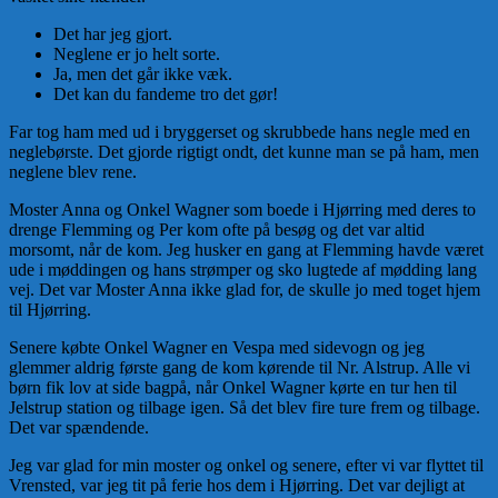
Det har jeg gjort.
Neglene er jo helt sorte.
Ja, men det går ikke væk.
Det kan du fandeme tro det gør!
Far tog ham med ud i bryggerset og skrubbede hans negle med en
neglebørste. Det gjorde rigtigt ondt, det kunne man se på ham, men
neglene blev rene.
Moster Anna og Onkel Wagner som boede i Hjørring med de­res to
drenge Flemming og Per kom ofte på besøg og det var altid
morsomt, når de kom. Jeg husker en gang at Flemming havde væ­ret
ude i møddingen og hans strømper og sko lugtede af mødding lang
vej. Det var Moster Anna ikke glad for, de skulle jo med toget hjem
til Hjørring.
Senere købte Onkel Wagner en Vespa med sidevogn og jeg
glemmer aldrig første gang de kom kørende til Nr. Alstrup. Alle vi
børn fik lov at side bagpå, når Onkel Wagner kørte en tur hen til
Jelstrup station og tilbage igen. Så det blev fire ture frem og tilbage.
Det var spændende.
Jeg var glad for min moster og onkel og senere, efter vi var flyttet til
Vrensted, var jeg tit på ferie hos dem i Hjør­ring. Det var dejligt at