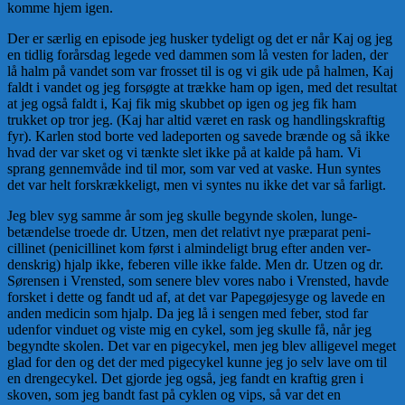
komme hjem igen.
Der er særlig en episode jeg husker tydeligt og det er når Kaj og jeg
en tidlig forårsdag legede ved dammen som lå ve­sten for laden, der
lå halm på vandet som var frosset til is og vi gik ude på halmen, Kaj
faldt i vandet og jeg forsøgte at trække ham op igen, med det resultat
at jeg også faldt i, Kaj fik mig skubbet op igen og jeg fik ham
trukket op tror jeg. (Kaj har altid været en rask og handlingskraftig
fyr). Karlen stod borte ved ladeporten og savede brænde og så ikke
hvad der var sket og vi tænkte slet ikke på at kalde på ham. Vi
sprang gen­nemvåde ind til mor, som var ved at vaske. Hun syn­tes
det var helt forskrækkeligt, men vi syn­tes nu ikke det var så farligt.
Jeg blev syg samme år som jeg skulle begynde skolen, lun­ge­
betændelse troede dr. Utzen, men det relativt nye præparat peni­
cillinet (penicillinet kom først i almindeligt brug efter an­den ver­
denskrig) hjalp ikke, feberen ville ikke falde. Men dr. Utzen og dr.
Sørensen i Vrensted, som senere blev vores nabo i Vrensted, havde
forsket i dette og fandt ud af, at det var Papegøje­syge og lavede en
anden medicin som hjalp. Da jeg lå i sengen med feber, stod far
udenfor vinduet og viste mig en cykel, som jeg skulle få, når jeg
begyndte skolen. Det var en pigecy­kel, men jeg blev alligevel me­get
glad for den og det der med pigecykel kunne jeg jo selv lave om til
en drengecykel. Det gjorde jeg også, jeg fandt en kraftig gren i
skoven, som jeg bandt fast på cyklen og vips, så var det en