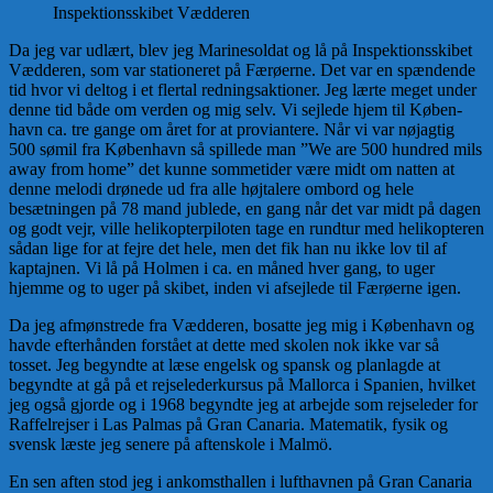
Inspekti­ons­skibet Vædderen
Da jeg var udlært, blev jeg Marinesoldat og lå på Inspekti­ons­skibet
Vædderen, som var stationeret på Færøerne. Det var en spændende
tid hvor vi deltog i et flertal redningsaktioner. Jeg lærte meget under
denne tid både om verden og mig selv. Vi sejlede hjem til Køben­
havn ca. tre gange om året for at proviantere. Når vi var nøjag­tig
500 sømil fra København så spillede man ”We are 500 hundred mils
away from home” det kunne sommetider være midt om natten at
denne melodi drønede ud fra alle højtalere ombord og hele
besætningen på 78 mand jublede, en gang når det var midt på dagen
og godt vejr, ville helikopterpiloten tage en rundtur med helikopteren
så­dan lige for at fejre det hele, men det fik han nu ikke lov til af
kaptaj­nen. Vi lå på Holmen i ca. en måned hver gang, to uger
hjemme og to uger på skibet, inden vi afsejlede til Færøerne igen.
Da jeg afmønstrede fra Vædde­ren, bosatte jeg mig i København og
havde efterhånden forstået at dette med skolen nok ikke var så
tosset. Jeg begyndte at læse engelsk og spansk og planlagde at
begyndte at gå på et rejselederkur­sus på Mallorca i Spanien, hvilket
jeg også gjorde og i 1968 begyndte jeg at arbejde som rejseleder for
Raffelrejser i Las Palmas på Gran Canaria. Matematik, fysik og
svensk læste jeg senere på aften­skole i Malmö.
En sen aften stod jeg i ankomsthallen i lufthavnen på Gran Canaria