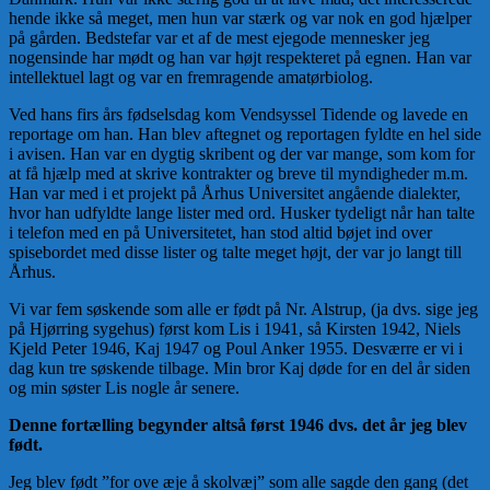
hende ikke så meget, men hun var stærk og var nok en god hjælper
på gården. Bedstefar var et af de mest eje­gode mennesker jeg
nogensinde har mødt og han var højt re­spekteret på egnen. Han var
intellektuel lagt og var en fremra­gende amatørbiolog.
Ved hans firs års fødselsdag kom Vendsyssel Tidende og la­vede en
reportage om han. Han blev aftegnet og reportagen fyldte en hel side
i avisen. Han var en dygtig skribent og der var mange, som kom for
at få hjælp med at skrive kon­trakter og breve til myndigheder m.m.
Han var med i et projekt på Århus Universitet angående dialekter,
hvor han udfyldte lange lister med ord. Husker tydeligt når han talte
i telefon med en på Universitetet, han stod altid bøjet ind over
spisebordet med disse lister og talte meget højt, der var jo langt till
Århus.
Vi var fem søskende som alle er født på Nr. Alstrup, (ja dvs. sige jeg
på Hjørring sygehus) først kom Lis i 1941, så Kirsten 1942, Niels
Kjeld Peter 1946, Kaj 1947 og Poul Anker 1955. Desværre er vi i
dag kun tre søskende tilbage. Min bror Kaj døde for en del år siden
og min søster Lis nogle år senere.
Denne fortælling begynder altså først 1946 dvs. det år jeg blev
født.
Jeg blev født ”for ove æje å skolvæj” som alle sagde den gang (det