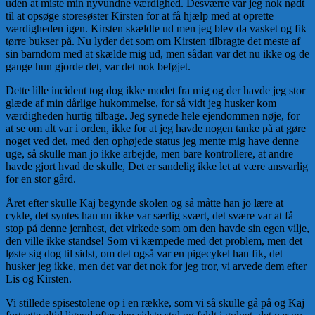
uden at miste min nyvundne værdighed. Desværre var jeg nok nødt
til at opsøge storesøster Kirsten for at få hjælp med at op­rette
værdigheden igen. Kirsten skældte ud men jeg blev da vasket og fik
tørre bukser på. Nu lyder det som om Kirsten tilbragte det meste af
sin barndom med at skælde mig ud, men sådan var det nu ikke og de
gange hun gjorde det, var det nok beføjet.
Dette lille incident tog dog ikke modet fra mig og der havde jeg stor
glæde af min dårlige hukommelse, for så vidt jeg hu­sker kom
værdigheden hurtig tilbage. Jeg synede hele ejen­dommen nøje, for
at se om alt var i orden, ikke for at jeg havde nogen tanke på at gøre
noget ved det, med den ophøjede status jeg mente mig have denne
uge, så skulle man jo ikke arbejde, men bare kontrol­lere, at andre
havde gjort hvad de skulle, Det er sandelig ikke let at være ansvarlig
for en stor gård.
Året efter skulle Kaj begynde skolen og så måtte han jo lære at
cykle, det syntes han nu ikke var særlig svært, det svære var at få
stop på denne jernhest, det virkede som om den havde sin egen vilje,
den ville ikke standse! Som vi kæmpede med det problem, men det
løste sig dog til sidst, om det også var en pigecykel han fik, det
husker jeg ikke, men det var det nok for jeg tror, vi arvede dem efter
Lis og Kirsten.
Vi stillede spisestolene op i en række, som vi så skulle gå på og Kaj