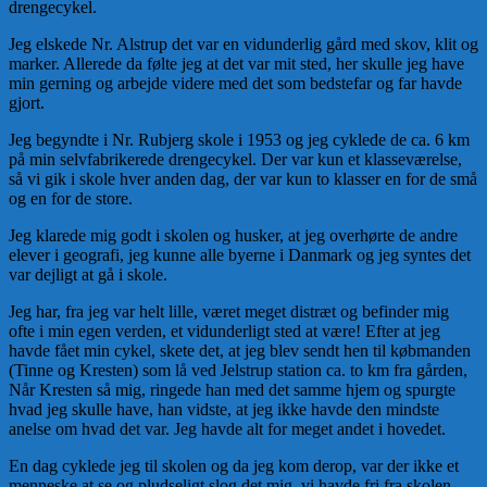
drengecykel.
Jeg elskede Nr. Alstrup det var en vidunderlig gård med skov, klit og
marker. Allerede da følte jeg at det var mit sted, her skulle jeg have
min gerning og arbejde videre med det som bedstefar og far havde
gjort.
Jeg begyndte i Nr. Rubjerg skole i 1953 og jeg cyklede de ca. 6 km
på min selvfabrikerede drengecykel. Der var kun et klasseværelse,
så vi gik i skole hver anden dag, der var kun to klasser en for de små
og en for de store.
Jeg klarede mig godt i skolen og husker, at jeg overhørte de an­dre
elever i geografi, jeg kunne alle byerne i Danmark og jeg syntes det
var dejligt at gå i skole.
Jeg har, fra jeg var helt lille, været meget distræt og befinder mig
ofte i min egen verden, et vidunderligt sted at være! Efter at jeg
havde fået min cykel, skete det, at jeg blev sendt hen til købman­den
(Tinne og Kresten) som lå ved Jelstrup station ca. to km fra gården,
Når Kresten så mig, ringede han med det samme hjem og spurgte
hvad jeg skulle have, han vidste, at jeg ikke havde den mindste
anelse om hvad det var. Jeg havde alt for meget andet i hovedet.
En dag cyklede jeg til skolen og da jeg kom derop, var der ikke et
menneske at se og pludseligt slog det mig, vi havde fri fra skolen