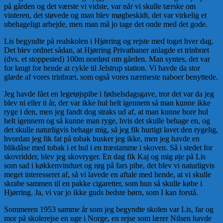
på gården og det værste vi vidste, var når vi skulle tær­ske om
vinteren, det støvede og man blev møgbeskidt, det var virkelig et
ubehageligt arbejde, men man må jo tage det onde med det gode.
Lis begyndte på realskolen i Hjørring og rejste med toget hver dag.
Det blev ordnet sådan, at Hjørring Privatbaner an­lagde et trinbræt
(dvs. et stoppested) 100m nordøst om gården. Man syn­tes, det var
for langt for hende at cykle til Jelstrup sta­tion. Vi havde da stor
glæde af vores trinbræt, som også vores nærmeste naboer benyttede.
Jeg havde fået en legetøjspibe i fødselsdagsgave, tror det var da jeg
blev ni eller ti år, der var ikke hul helt igennem så man kunne ikke
ryge i den, men jeg fandt dog straks ud af, at man kunne bore hul
helt igennem og så kunne man ryge, hvis det skulle behage en, og
det skulle naturligvis behage mig, så jeg fik hurtigt lavet den rygelig,
hvordan jeg fik fat på tobak hu­sker jeg ikke, men jeg havde en
blikdåse med tobak i et hul i en træstamme i skoven. Så i stedet for
skovridder, blev jeg skov­ryger. En dag fik Kaj og mig øje på Lis
som sad i køkkenvin­duet og røg på fars pibe, det blev vi naturligvis
meget interes­seret af, så vi lavede en aftale med hende, at vi skulle
skrabe sammen til en pakke cigaretter, som hun så skulle købe i
Hjør­ring. Ja, vi var jo ikke guds bedste børn, som I kan forstå.
Sommeren 1953 samme år som jeg begyndte skolen var Lis, far og
mor på skolerejse en uge i Norge, en rejse som læ­rer Nilsen havde