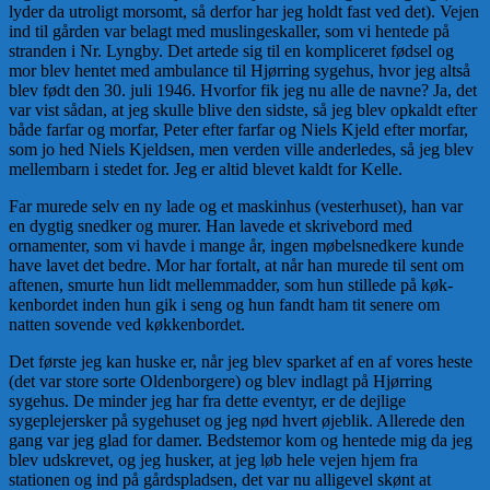
lyder da utroligt morsomt, så derfor har jeg holdt fast ved det). Vejen
ind til gården var belagt med muslingeskaller, som vi hentede på
stranden i Nr. Lyngby. Det artede sig til en kom­pli­ceret fødsel og
mor blev hentet med ambulance til Hjørring syge­hus, hvor jeg altså
blev født den 30. juli 1946. Hvorfor fik jeg nu alle de navne? Ja, det
var vist sådan, at jeg skulle blive den sidste, så jeg blev opkaldt efter
både farfar og morfar, Peter efter farfar og Niels Kjeld efter morfar,
som jo hed Niels Kjeldsen, men ver­den ville anderledes, så jeg blev
mellembarn i stedet for. Jeg er altid blevet kaldt for Kelle.
Far murede selv en ny lade og et maskinhus (vesterhuset), han var
en dygtig snedker og murer. Han lavede et skrive­bord med
ornamenter, som vi havde i mange år, ingen møbel­sned­kere kunde
have lavet det bedre. Mor har fortalt, at når han murede til sent om
aftenen, smurte hun lidt mellemmadder, som hun stillede på køk­
kenbordet inden hun gik i seng og hun fandt ham tit senere om
natten sovende ved køkkenbordet.
Det første jeg kan huske er, når jeg blev sparket af en af vo­res heste
(det var store sorte Oldenborgere) og blev indlagt på Hjørring
sygehus. De minder jeg har fra dette eventyr, er de dej­lige
sygeplejersker på sygehuset og jeg nød hvert øjeblik. Alle­rede den
gang var jeg glad for damer. Bedstemor kom og hentede mig da jeg
blev udskrevet, og jeg husker, at jeg løb hele vejen hjem fra
stationen og ind på gårdspladsen, det var nu alligevel skønt at