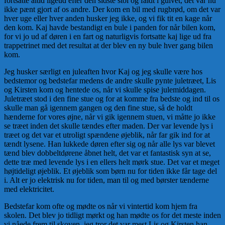
fortsatte altid ligeud efter den sidste stol og faldt i gul­vet, det var nu
ikke pænt gjort af os andre. Der kom en bil med rugbrød, om det var
hver uge eller hver anden husker jeg ikke, og vi fik tit en kage når
den kom. Kaj havde bestandigt en bule i panden for når bilen kom,
for vi jo ud af døren i en fart og naturligvis fort­satte kaj lige ud fra
trappetrinet med det resultat at der blev en ny bule hver gang bilen
kom.
Jeg husker særligt en juleaften hvor Kaj og jeg skulle være hos
bedstemor og bedstefar medens de andre skulle pynte ju­letræet, Lis
og Kirsten kom og hentede os, når vi skulle spise julemidda­gen.
Juletræet stod i den fine stue og for at komme fra bedste og ind til os
skulle man gå igennem gangen og den fine stue, så de holdt
hænderne for vores øjne, når vi gik igen­nem stuen, vi måtte jo ikke
se træet inden det skulle tændes efter maden. Der var le­vende lys i
træet og det var et utroligt spændene øjeblik, når far gik ind for at
tændt lysene. Han luk­kede døren efter sig og når alle lys var blevet
tænd blev dob­beltdørene åbnet helt, det var et fantastisk syn at se,
dette træ med levende lys i en ellers helt mørk stue. Det var et meget
højtideligt øjeblik. Et øjeblik som børn nu for tiden ikke får tage del
i. Alt er jo elektrisk nu for tiden, man til og med bør­ster tænderne
med elektricitet.
Bedstefar kom ofte og mødte os når vi vintertid kom hjem fra
skolen. Det blev jo tidligt mørkt og han mødte os for det meste inden
vi nåede frem til skoven, jeg tror det var mest Lis og Kirsten han