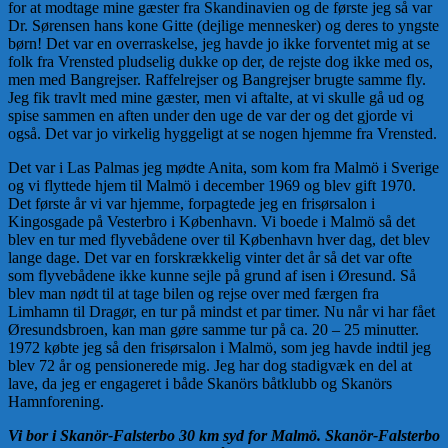
for at modtage mine gæster fra Skandinavien og de første jeg så var
Dr. Sørensen hans kone Gitte (dejlige mennesker) og deres to yngste
børn! Det var en overraskelse, jeg havde jo ikke forventet mig at se
folk fra Vrensted pludselig dukke op der, de rejste dog ikke med os,
men med Bangrejser. Raffelrejser og Bangrejser brugte samme fly.
Jeg fik travlt med mine gæster, men vi aftalte, at vi skulle gå ud og
spise sammen en aften under den uge de var der og det gjorde vi
også. Det var jo virkelig hyggeligt at se nogen hjemme fra Vrensted.
Det var i Las Palmas jeg mødte Anita, som kom fra Malmö i Sverige
og vi flyttede hjem til Malmö i december 1969 og blev gift 1970.
Det første år vi var hjemme, forpagtede jeg en frisør­salon i
Kingosgade på Vesterbro i København. Vi boede i Malmö så det
blev en tur med flyvebådene over til København hver dag, det blev
lange dage. Det var en forskrækkelig vinter det år så det var ofte
som flyvebådene ikke kunne sejle på grund af isen i Øresund. Så
blev man nødt til at tage bilen og rejse over med færgen fra
Limhamn til Dragør, en tur på mindst et par timer. Nu når vi har fået
Øresundsbroen, kan man gøre samme tur på ca. 20 – 25 minutter.
1972 købte jeg så den frisørsalon i Malmö, som jeg havde indtil jeg
blev 72 år og pensionerede mig. Jeg har dog stadigvæk en del at
lave, da jeg er engageret i både Skanörs båtklubb og Skanörs
Hamnforening.
Vi bor i Skanör-Falsterbo 30 km syd for Malmö. Skanör-Falsterbo