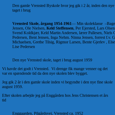
Den gamle Vrensted Byskole hvor jeg gik i 2 år, inden den nye
taget i brug
Vrensted Skole, årgang 1954-1961
— Min skoleklasse –Bagers
Jensen, Ole Nielsen,
Keld
Steffensen
, Per Ejersted, Lars Olse
Svend Koldkjær, Keld Martin Andersen, lærer Pallesen, Niels 
Pedersen, Bent Jensen, Inga Nehm. Ninna Jensen, forrest f.v. G
Michaelsen, Grethe Tilsig, Rigmor Larsen, Bente Gjerlev , Els
Lise Pedersen
Den nye Vrensted skole, taget i brug august 1959
Vi havde det godt i Vrensted. Vi drenge fik mange venner og det
var en spændende tid da den nye skolen blev bygget.
Jeg gik 2 år i den gamle skole inden vi begyndte i den nye fine skole
august 1959.
Efter skolen arbejde jeg på Enggården hos Jens Chri­stensen et års
tid
Enggaarden, Pilgårdsvej, Vrensted ca. 1952