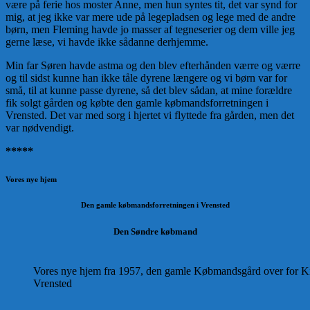
være på ferie hos moster Anne, men hun syntes tit, det var synd for
mig, at jeg ikke var mere ude på legepladsen og lege med de andre
børn, men Fleming havde jo masser af tegneserier og dem ville jeg
gerne læse, vi havde ikke sådanne derhjemme.
Min far Søren havde astma og den blev efterhånden værre og værre
og til sidst kunne han ikke tåle dyrene længere og vi børn var for
små, til at kunne passe dyrene, så det blev sådan, at mine forældre
fik solgt gården og købte den gamle købmandsforretningen i
Vrensted. Det var med sorg i hjertet vi flyttede fra gården, men det
var nødvendigt.
*****
Vores nye hjem
Den gamle købmandsforretningen i Vrensted
Den Søndre købmand
Vores nye hjem fra 1957, den gamle Købmandsgård over for 
Vrensted