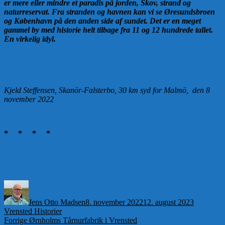
er mere eller mindre et paradis på jorden, Skov, strand og
naturreservat. Fra stranden og havnen kan vi se Øresundsbroen
og København på den anden side af sundet. Det er en meget
gammel by med historie helt tilbage fra 11 og 12 hundrede tallet.
En virkelig idyl.
Kjeld Steffensen,
Skanör-Falsterbo, 30 km syd for Malmö, den 8
november 2022
* * * *
Forfatter
Udgivet
Kategorie
Jens Otto Madsen
8. november 2022
12. august 2023
Vrensted Historier
Indlægsnavigation
Forrige
Forrige
Ørnholms Tårnurfabrik i Vrensted