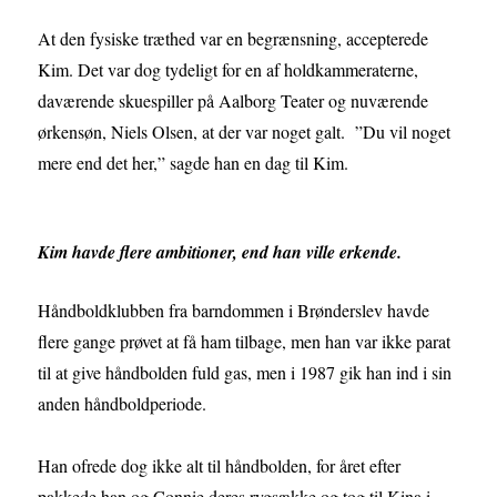
At den fysiske træthed var en begrænsning, accepterede
Kim. Det var dog tydeligt for en af holdkammeraterne,
daværende skuespiller på Aalborg Teater og nuværende
ørkensøn, Niels Olsen, at der var noget galt. ”Du vil noget
mere end det her,” sagde han en dag til Kim.
Kim havde flere ambitioner, end han ville erkende.
Håndboldklubben fra barndommen i Brønderslev havde
flere gange prøvet at få ham tilbage, men han var ikke parat
til at give håndbolden fuld gas, men i 1987 gik han ind i sin
anden håndboldperiode.
Han ofrede dog ikke alt til håndbolden, for året efter
pakkede han og Connie deres rygsække og tog til Kina i