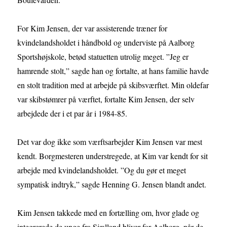
For Kim Jensen, der var assisterende træner for
kvindelandsholdet i håndbold og underviste på Aalborg
Sportshøjskole, betød statuetten utrolig meget. ”Jeg er
hamrende stolt,” sagde han og fortalte, at hans familie havde
en stolt tradition med at arbejde på skibsværftet. Min oldefar
var skibstømrer på værftet, fortalte Kim Jensen, der selv
arbejdede der i et par år i 1984-85.
Det var dog ikke som værftsarbejder Kim Jensen var mest
kendt. Borgmesteren understregede, at Kim var kendt for sit
arbejde med kvindelandsholdet. ”Og du gør et meget
sympatisk indtryk,” sagde Henning G. Jensen blandt andet.
Kim Jensen takkede med en fortælling om, hvor glade og
integrerede de unge fra Sjælland bliver for Aalborg, når de