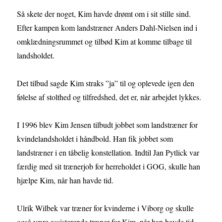
Så skete der noget, Kim havde drømt om i sit stille sind.
Efter kampen kom landstræner Anders Dahl-Nielsen ind i
omklædningsrummet og tilbød Kim at komme tilbage til
landsholdet.
Det tilbud sagde Kim straks ”ja” til og oplevede igen den
følelse af stolthed og tilfredshed, det er, når arbejdet lykkes.
I 1996 blev Kim Jensen tilbudt jobbet som landstræner for
kvindelandsholdet i håndbold. Han fik jobbet som
landstræner i en tåbelig konstellation. Indtil Jan Pytlick var
færdig med sit trænerjob for herreholdet i GOG, skulle han
hjælpe Kim, når han havde tid.
Ulrik Wilbek var træner for kvinderne i Viborg og skulle
også være assisterende træner for Kim, når han havde tid.