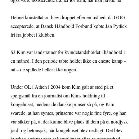
Denne konstellation blev droppet efter en måned, da GOG
accepterede, at Dansk Håndbold Forbund købte Jan Pytlick
fri fra jobbet i klubben.
Så Kim var landstræner for kvindelandsholdet i håndbold i
en måned. I den periode tabte holdet ikke en eneste kamp –
nå – de spillede heller ikke nogen.
Under OL i Athen i 2004 kom Kim galt af sted på et
spørgsmål fra en journalist om Kims holdning til
kongehuset, medens de danske prinser så på, og Kim
svarede, at han syntes, prinserne var nogle fine fyre, og han
var sikker på, at der kunne blive plads til dem på et nordjysk
jord- og betonsjak, når kongehuset blev nedlagt. Det blev
hverken opfattet som et kompliment eller en morsomhed.