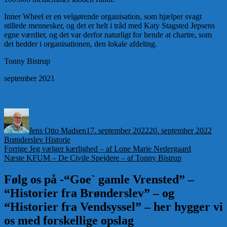
Inner Wheel er en velgørende organisation, som hjælper svagt
stillede mennesker, og det er helt i tråd med Katy Stagsted Jepsens
egne værdier, og det var derfor naturligt for hende at chartre, som
det hedder i organisationen, den lokale afdeling.
Tonny Bistrup
september 2021
Forfatter
Udgivet
Kate
Jens Otto Madsen
17. september 2022
20. september 2022
Brønderslev Historie
Indlægsnavigation
Forrige
Forrige
Jeg vælger kærlighed – af Lone Marie Nedergaard
Næste
indlæg:
Næste
KFUM – De Civile Spejdere – af Tonny Bistrup
indlæg:
Følg os på -“Goe` gamle Vrensted” –
“Historier fra Brønderslev” – og
“Historier fra Vendsyssel” – her hygger vi
os med forskellige opslag