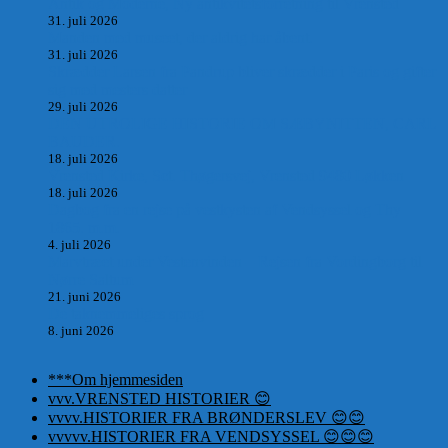
Antik og Moderne, Ny antikvitetsforretning til Vrensted
31. juli 2026
Manden med museet, der aldrig har åbent.
31. juli 2026
Skrædder Larsen fra Pandrup bliver skrædder i Paris og gifter
sig med mesters datter
29. juli 2026
DEN UTROLIGE HISTORIE OM SÆBYNITTEN, CARL
BAUDER.
18. juli 2026
Vrensted Kirke, Sct. Thøgersvej, Vrensted 9480 Løkken
18. juli 2026
Dagbog fra en rejse på vestkysten af Vendsyssel og Thy
1865. m.m.
4. juli 2026
Marvtræet under Vestenvinden – Rejsen fra Vordingborg til
Nørre Saltum
21. juni 2026
De taknemmeliges sprog
8. juni 2026
***Om hjemmesiden
vvv.VRENSTED HISTORIER 😊
vvvv.HISTORIER FRA BRØNDERSLEV 😊😊
vvvvv.HISTORIER FRA VENDSYSSEL 😊😊😊