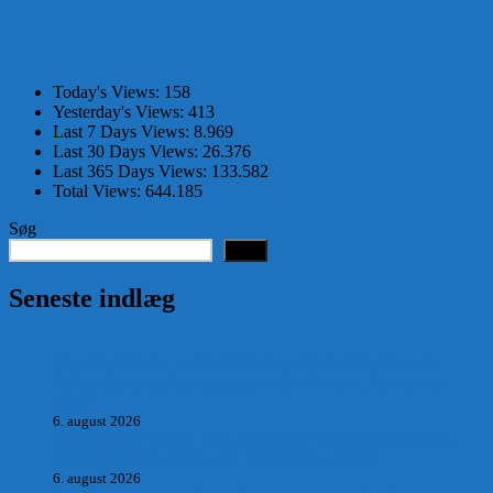
Today's Views:
158
Yesterday's Views:
413
Last 7 Days Views:
8.969
Last 30 Days Views:
26.376
Last 365 Days Views:
133.582
Total Views:
644.185
Søg
Søg
Seneste indlæg
Hvad postmester, sognerådsformand, lokal tillidsmand i
Saltum Bank og frihedskæmper, Oluf Jensen, Saltum har
fortalt:
6. august 2026
POSTMESTEREN, SOGNERÅDSFORMANDEN OG
BANKMANDEN OLUF JENSEN fra Saltum –
6. august 2026