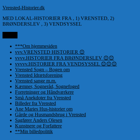
Videre
Vrensted-Historier.dk
til
MED LOKAL-HISTORIER FRA , 1) VRENSTED, 2)
indhold
BRØNDERSLEV , 3) VENDSYSSEL
Menu
***Om hjemmesiden
vvv.VRENSTED HISTORIER 😊
vvvv.HISTORIER FRA BRØNDERSLEV 😊😊
vvvvv.HISTORIER FRA VENDSYSSEL 😊😊😊
Vrensted Sogn – Bogen om
Vrensted Idrætsforening
Vrensted sange m.m.
Kæmner, Sogneråd, Sognefoged
Forretninger og Håndværkere
Små Anekdoter fra Vrensted
Billeder fra Vrensted
Ane Maries Hus-historier om
Gårde og Husmandsbrug i Vrensted
Sagfører Anders Olesen
Kunstnere og Forfattere
**Min billedpolitik