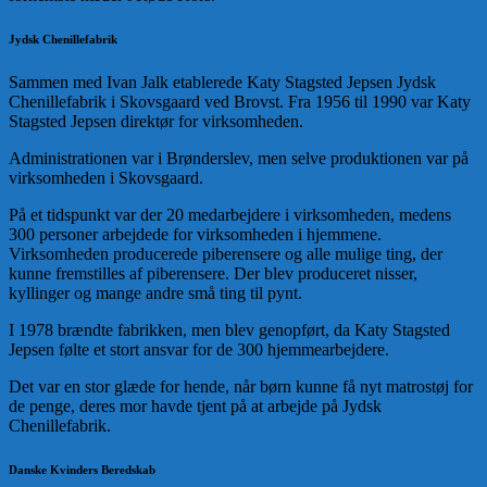
Jydsk Chenillefabrik
Sammen med Ivan Jalk etablerede Katy Stagsted Jepsen Jydsk
Chenillefabrik i Skovsgaard ved Brovst. Fra 1956 til 1990 var Katy
Stagsted Jepsen direktør for virksomheden.
Administrationen var i Brønderslev, men selve produktionen var på
virksomheden i Skovsgaard.
På et tidspunkt var der 20 medarbejdere i virksomheden, medens
300 personer arbejdede for virksomheden i hjemmene.
Virksomheden producerede piberensere og alle mulige ting, der
kunne fremstilles af piberensere. Der blev produceret nisser,
kyllinger og mange andre små ting til pynt.
I 1978 brændte fabrikken, men blev genopført, da Katy Stagsted
Jepsen følte et stort ansvar for de 300 hjemmearbejdere.
Det var en stor glæde for hende, når børn kunne få nyt matrostøj for
de penge, deres mor havde tjent på at arbejde på Jydsk
Chenillefabrik.
Danske Kvinders Beredskab