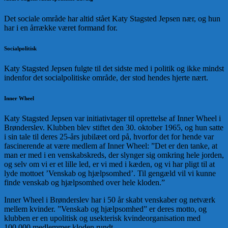
Det sociale område har altid stået Katy Stagsted Jepsen nær, og hun
har i en årrække været formand for.
Socialpolitisk
Katy Stagsted Jepsen fulgte til det sidste med i politik og ikke mindst
indenfor det socialpolitiske område, der stod hendes hjerte nært.
Inner Wheel
Katy Stagsted Jepsen var initiativtager til oprettelse af Inner Wheel i
Brønderslev. Klubben blev stiftet den 30. oktober 1965, og hun satte
i sin tale til deres 25-års jubilæet ord på, hvorfor det for hende var
fascinerende at være medlem af Inner Wheel: ”Det er den tanke, at
man er med i en venskabskreds, der slynger sig omkring hele jorden,
og selv om vi er et lille led, er vi med i kæden, og vi har pligt til at
lyde mottoet ’Venskab og hjælpsomhed’. Til gengæld vil vi kunne
finde venskab og hjælpsomhed over hele kloden.”
Inner Wheel i Brønderslev har i 50 år skabt venskaber og netværk
mellem kvinder. ”Venskab og hjælpsomhed” er deres motto, og
klubben er en upolitisk og usekterisk kvindeorganisation med
100.000 medlemmer kloden rundt.