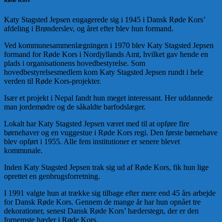
Katy Stagsted Jepsen engagerede sig i 1945 i Dansk Røde Kors’
afdeling i Brønderslev, og året efter blev hun formand.
Ved kommunesammenlægningen i 1970 blev Katy Stagsted Jepsen
formand for Røde Kors i Nordjyllands Amt, hvilket gav hende en
plads i organisationens hovedbestyrelse. Som
hovedbestyrelsesmedlem kom Katy Stagsted Jepsen rundt i hele
verden til Røde Kors-projekter.
Især et projekt i Nepal fandt hun meget interessant. Her uddannede
man jordemødre og de såkaldte barfodslæger.
Lokalt har Katy Stagsted Jepsen været med til at opføre fire
børnehaver og en vuggestue i Røde Kors regi. Den første børnehave
blev opført i 1955. Alle fem institutioner er senere blevet
kommunale.
Inden Katy Stagsted Jepsen trak sig ud af Røde Kors, fik hun lige
oprettet en genbrugsforretning.
I 1991 valgte hun at trække sig tilbage efter mere end 45 års arbejde
for Dansk Røde Kors. Gennem de mange år har hun opnået tre
dekorationer, senest Dansk Røde Kors’ hæderstegn, der er den
fornemste hæder i Røde Kors.