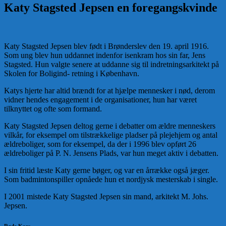
Katy Stagsted Jepsen en foregangskvinde
Katy Stagsted Jepsen blev født i Brønderslev den 19. april 1916.
Som ung blev hun uddannet indenfor isenkram hos sin far, Jens
Stagsted. Hun valgte senere at uddanne sig til indretningsarkitekt på
Skolen for Boligind- retning i København.
Katys hjerte har altid brændt for at hjælpe mennesker i nød, derom
vidner hendes engagement i de organisationer, hun har været
tilknyttet og ofte som formand.
Katy Stagsted Jepsen deltog gerne i debatter om ældre menneskers
vilkår, for eksempel om tilstrækkelige pladser på plejehjem og antal
ældreboliger, som for eksempel, da der i 1996 blev opført 26
ældreboliger på P. N. Jensens Plads, var hun meget aktiv i debatten.
I sin fritid læste Katy gerne bøger, og var en årrække også jæger.
Som badmintonspiller opnåede hun et nordjysk mesterskab i single.
I 2001 mistede Katy Stagsted Jepsen sin mand, arkitekt M. Johs.
Jepsen.
Røde Kors