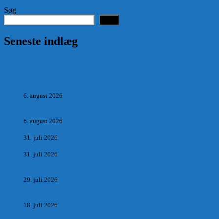
Søg
Søg
Seneste indlæg
Hvad postmester, sognerådsformand, lokal tillidsmand i
Saltum Bank og frihedskæmper, Oluf Jensen, Saltum har
fortalt:
6. august 2026
POSTMESTEREN, SOGNERÅDSFORMANDEN OG
BANKMANDEN OLUF JENSEN fra Saltum –
6. august 2026
Antik og Moderne, Ny antikvitetsforretning til Vrensted
31. juli 2026
Manden med museet, der aldrig har åbent.
31. juli 2026
Skrædder Larsen fra Pandrup bliver skrædder i Paris og gifter
sig med mesters datter
29. juli 2026
DEN UTROLIGE HISTORIE OM SÆBYNITTEN, CARL
BAUDER.
18. juli 2026
Vrensted Kirke, Sct. Thøgersvej, Vrensted 9480 Løkken