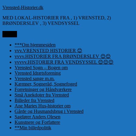
Videre
Vrensted-Historier.dk
til
MED LOKAL-HISTORIER FRA , 1) VRENSTED, 2)
indhold
BRØNDERSLEV , 3) VENDSYSSEL
Menu
***Om hjemmesiden
vvv.VRENSTED HISTORIER 😊
vvvv.HISTORIER FRA BRØNDERSLEV 😊😊
vvvvv.HISTORIER FRA VENDSYSSEL 😊😊😊
Vrensted Sogn – Bogen om
Vrensted Idrætsforening
Vrensted sange m.m.
Kæmner, Sogneråd, Sognefoged
Forretninger og Håndværkere
Små Anekdoter fra Vrensted
Billeder fra Vrensted
Ane Maries Hus-historier om
Gårde og Husmandsbrug i Vrensted
Sagfører Anders Olesen
Kunstnere og Forfattere
**Min billedpolitik