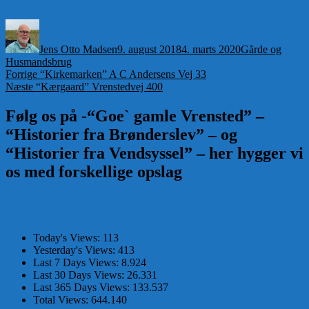
Forfatter
Udgivet
Kategorier
Jens Otto Madsen
9. august 2018
4. marts 2020
Gårde og
Husmandsbrug
Indlægsnavigation
Forrige
Forrige
“Kirkemarken” A C Andersens Vej 33
Næste
indlæg:
Næste
“Kærgaard” Vrenstedvej 400
indlæg:
Følg os på -“Goe` gamle Vrensted” –
“Historier fra Brønderslev” – og
“Historier fra Vendsyssel” – her hygger vi
os med forskellige opslag
Today's Views:
113
Yesterday's Views:
413
Last 7 Days Views:
8.924
Last 30 Days Views:
26.331
Last 365 Days Views:
133.537
Total Views:
644.140