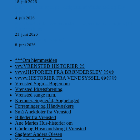
18. juli 2026
Dagbog fra en rejse på vestkysten af Vendsyssel og Thy
1865. m.m.
4. juli 2026
Marvtræet under Vestenvinden – Rejsen fra Vordingborg til
Nørre Saltum
21. juni 2026
De taknemmeliges sprog
8. juni 2026
***Om hjemmesiden
vvv.VRENSTED HISTORIER 😊
vvvv.HISTORIER FRA BRØNDERSLEV 😊😊
vvvvv.HISTORIER FRA VENDSYSSEL 😊😊😊
Vrensted Sogn – Bogen om
Vrensted Idrætsforening
Vrensted sange m.m.
Kæmner, Sogneråd, Sognefoged
Forretninger og Håndværkere
Små Anekdoter fra Vrensted
Billeder fra Vrensted
Ane Maries Hus-historier om
Gårde og Husmandsbrug i Vrensted
Sagfører Anders Olesen
Kunstnere og Forfattere