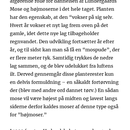
afgørende rolle for dannelsen af Lundergaards
Mose og højmoserne i det hele taget. Planten
har den egenskab, at den “vokser på sig selv.
Hvert år vokser et nyt lag frem oven på det
gamle, idet dette nye lag tilbageholder
regnvandet. Den udvikling fortsætter år efter
år, og til sidst kan man så få en “mospude”, der
er flere meter tyk. Samtidig trykkes de nedre
lag sammen, og de blev udelukket fra luftens
ilt. Derved gennemgår disse planterester kun
en delvis formuldning – en såkaldt fortørvning
der (blev med andre ord dannet tørv.) En sådan
mose vil være højest på midten og lavest langs
siderne derfor kaldes moser af denne type også
for ”højmoser.”