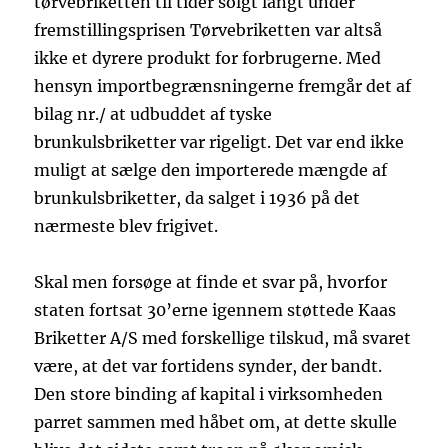
tørvebriketten til tider solgt langt under
fremstillingsprisen Tørvebriketten var altså
ikke et dyrere produkt for forbrugerne. Med
hensyn importbegrænsningerne fremgår det af
bilag nr./ at udbuddet af tyske
brunkulsbriketter var rigeligt. Det var end ikke
muligt at sælge den importerede mængde af
brunkulsbriketter, da salget i 1936 på det
nærmeste blev frigivet.
Skal men forsøge at finde et svar på, hvorfor
staten fortsat 30’erne igennem støttede Kaas
Briketter A/S med forskellige tilskud, må svaret
være, at det var fortidens synder, der bandt.
Den store binding af kapital i virksomheden
parret sammen med håbet om, at dette skulle