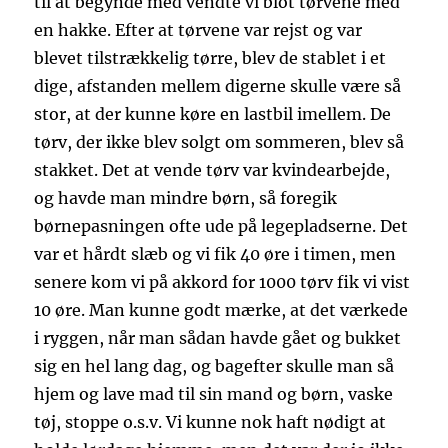
til at begynde med vendte vi blot tørvene med
en hakke. Efter at tørvene var rejst og var
blevet tilstrækkelig tørre, blev de stablet i et
dige, afstanden mellem digerne skulle være så
stor, at der kunne køre en lastbil imellem. De
tørv, der ikke blev solgt om sommeren, blev så
stakket. Det at vende tørv var kvindearbejde,
og havde man mindre børn, så foregik
børnepasningen ofte ude på legepladserne. Det
var et hårdt slæb og vi fik 40 øre i timen, men
senere kom vi på akkord for 1000 tørv fik vi vist
10 øre. Man kunne godt mærke, at det værkede
i ryggen, når man sådan havde gået og bukket
sig en hel lang dag, og bagefter skulle man så
hjem og lave mad til sin mand og børn, vaske
tøj, stoppe o.s.v. Vi kunne nok haft nødigt at