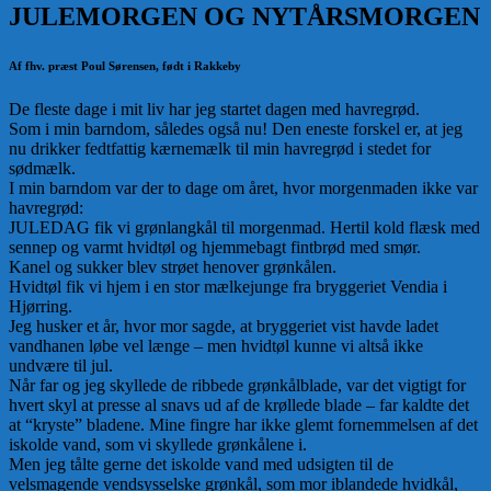
JULEMORGEN OG NYTÅRSMORGEN
Af fhv. præst Poul Sørensen, født i Rakkeby
De fleste dage i mit liv har jeg startet dagen med havregrød.
Som i min barndom, således også nu! Den eneste forskel er, at jeg
nu drikker fedtfattig kærnemælk til min havregrød i stedet for
sødmælk.
I min barndom var der to dage om året, hvor morgenmaden ikke var
havregrød:
JULEDAG fik vi grønlangkål til morgenmad. Hertil kold flæsk med
sennep og varmt hvidtøl og hjemmebagt fintbrød med smør.
Kanel og sukker blev strøet henover grønkålen.
Hvidtøl fik vi hjem i en stor mælkejunge fra bryggeriet Vendia i
Hjørring.
Jeg husker et år, hvor mor sagde, at bryggeriet vist havde ladet
vandhanen løbe vel længe – men hvidtøl kunne vi altså ikke
undvære til jul.
Når far og jeg skyllede de ribbede grønkålblade, var det vigtigt for
hvert skyl at presse al snavs ud af de krøllede blade – far kaldte det
at “kryste” bladene. Mine fingre har ikke glemt fornemmelsen af det
iskolde vand, som vi skyllede grønkålene i.
Men jeg tålte gerne det iskolde vand med udsigten til de
velsmagende vendsysselske grønkål, som mor iblandede hvidkål,