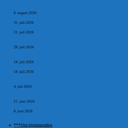
POSTMESTEREN, SOGNERÅDSFORMANDEN OG
BANKMANDEN OLUF JENSEN fra Saltum –
6. august 2026
Antik og Moderne, Ny antikvitetsforretning til Vrensted
31. juli 2026
Manden med museet, der aldrig har åbent.
31. juli 2026
Skrædder Larsen fra Pandrup bliver skrædder i Paris og gifter
sig med mesters datter
29. juli 2026
DEN UTROLIGE HISTORIE OM SÆBYNITTEN, CARL
BAUDER.
18. juli 2026
Vrensted Kirke, Sct. Thøgersvej, Vrensted 9480 Løkken
18. juli 2026
Dagbog fra en rejse på vestkysten af Vendsyssel og Thy
1865. m.m.
4. juli 2026
Marvtræet under Vestenvinden – Rejsen fra Vordingborg til
Nørre Saltum
21. juni 2026
De taknemmeliges sprog
8. juni 2026
***Om hjemmesiden