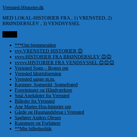
Videre
Vrensted-Historier.dk
til
MED LOKAL-HISTORIER FRA , 1) VRENSTED, 2)
indhold
BRØNDERSLEV , 3) VENDSYSSEL
Menu
***Om hjemmesiden
vvv.VRENSTED HISTORIER 😊
vvvv.HISTORIER FRA BRØNDERSLEV 😊😊
vvvvv.HISTORIER FRA VENDSYSSEL 😊😊😊
Vrensted Sogn – Bogen om
Vrensted Idrætsforening
Vrensted sange m.m.
Kæmner, Sogneråd, Sognefoged
Forretninger og Håndværkere
Små Anekdoter fra Vrensted
Billeder fra Vrensted
Ane Maries Hus-historier om
Gårde og Husmandsbrug i Vrensted
Sagfører Anders Olesen
Kunstnere og Forfattere
**Min billedpolitik