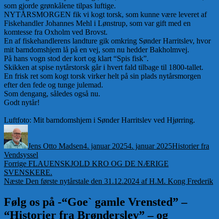
som gjorde grønkålene tilpas luftige.
NYTÅRSMORGEN fik vi kogt torsk, som kunne være leveret af
Fiskehandler Johannes Mehl i Lønstrup, som var gift med en
komtesse fra Oxholm ved Brovst.
En af fiskehandlerens landture gik omkring Sønder Harritslev, hvor
mit barndomshjem lå på en vej, som nu hedder Bakholmvej.
På hans vogn stod der kort og klart “Spis fisk”.
Skikken at spise nytårstorsk går i hvert fald tilbage til 1800-tallet.
En frisk ret som kogt torsk virker helt på sin plads nytårsmorgen
efter den fede og tunge julemad.
Som dengang, således også nu.
Godt nytår!
Luftfoto: Mit barndomshjem i Sønder Harritslev ved Hjørring.
Forfatter
Udgivet
Kategorier
Jens Otto Madsen
4. januar 2025
4. januar 2025
Historier fra
Vendsyssel
Indlægsnavigation
Forrige
Forrige
FLAUENSKJOLD KRO OG DE NÆRIGE
indlæg:
SVENSKERE.
Næste
Næste
Den første nytårstale den 31.12.2024 af H.M. Kong Frederik
indlæg:
Følg os på -“Goe` gamle Vrensted” –
“Historier fra Brønderslev” – og