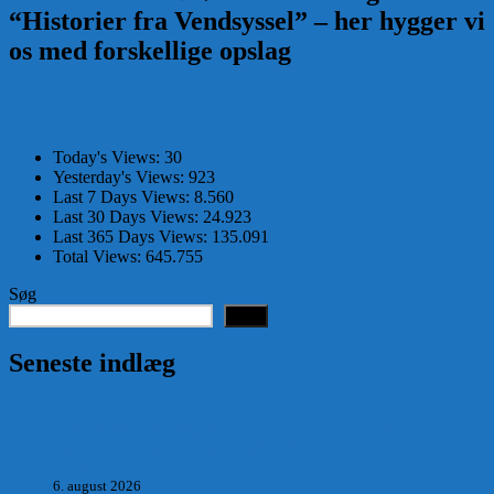
“Historier fra Vendsyssel” – her hygger vi
os med forskellige opslag
Today's Views:
30
Yesterday's Views:
923
Last 7 Days Views:
8.560
Last 30 Days Views:
24.923
Last 365 Days Views:
135.091
Total Views:
645.755
Søg
Søg
Seneste indlæg
Hvad postmester, sognerådsformand, lokal tillidsmand i
Saltum Bank og frihedskæmper, Oluf Jensen, Saltum har
fortalt:
6. august 2026