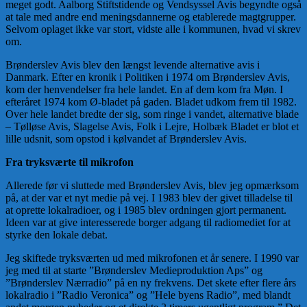
meget godt. Aalborg Stiftstidende og Vendsyssel Avis begyndte også
at tale med andre end meningsdannerne og etablerede magtgrupper.
Selvom oplaget ikke var stort, vidste alle i kommunen, hvad vi skrev
om.
Brønderslev Avis blev den længst levende alternative avis i
Danmark. Efter en kronik i Politiken i 1974 om Brønderslev Avis,
kom der henvendelser fra hele landet. En af dem kom fra Møn. I
efteråret 1974 kom Ø-bladet på gaden. Bladet udkom frem til 1982.
Over hele landet bredte der sig, som ringe i vandet, alternative blade
– Tølløse Avis, Slagelse Avis, Folk i Lejre, Holbæk Bladet er blot et
lille udsnit, som opstod i kølvandet af Brønderslev Avis.
Fra tryksværte til mikrofon
Allerede før vi sluttede med Brønderslev Avis, blev jeg opmærksom
på, at der var et nyt medie på vej. I 1983 blev der givet tilladelse til
at oprette lokalradioer, og i 1985 blev ordningen gjort permanent.
Ideen var at give interesserede borger adgang til radiomediet for at
styrke den lokale debat.
Jeg skiftede tryksværten ud med mikrofonen et år senere. I 1990 var
jeg med til at starte ”Brønderslev Medieproduktion Aps” og
”Brønderslev Nærradio” på en ny frekvens. Det skete efter flere års
lokalradio i ”Radio Veronica” og ”Hele byens Radio”, med blandt