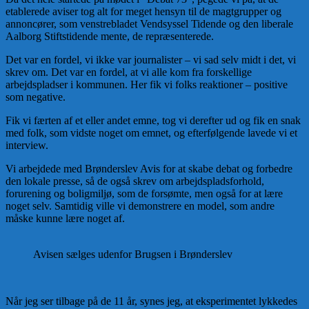
etablerede aviser tog alt for meget hensyn til de magtgrupper og
annoncører, som venstrebladet Vendsyssel Tidende og den liberale
Aalborg Stiftstidende mente, de repræsenterede.
Det var en fordel, vi ikke var journalister – vi sad selv midt i det, vi
skrev om. Det var en fordel, at vi alle kom fra forskellige
arbejdspladser i kommunen. Her fik vi folks reaktioner – positive
som negative.
Fik vi færten af et eller andet emne, tog vi derefter ud og fik en snak
med folk, som vidste noget om emnet, og efterfølgende lavede vi et
interview.
Vi arbejdede med Brønderslev Avis for at skabe debat og forbedre
den lokale presse, så de også skrev om arbejdspladsforhold,
forurening og boligmiljø, som de forsømte, men også for at lære
noget selv. Samtidig ville vi demonstrere en model, som andre
måske kunne lære noget af.
Avisen sælges udenfor Brugsen i Brønderslev
Når jeg ser tilbage på de 11 år, synes jeg, at eksperimentet lykkedes