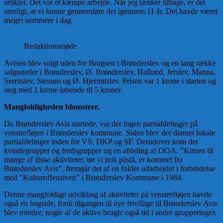
artikler. Det var et kæmpe arbejde. Når jeg tænker tilbage, er det
utroligt, at vi kunne gennemføre det igennem 11 år. Det havde været
meget nemmere i dag.
Redaktionsmøde
Avisen blev solgt uden for Brugsen i Brønderslev og en lang række
salgssteder i Brønderslev, Ø. Brønderslev, Hallund, Jerslev, Manna,
Serritslev, Stenum og Ø. Hjermitslev. Prisen var 1 krone i starten og
steg med 1 krone løbende til 5 kroner.
Mangfoldigheden blomstrer.
Da Brønderslev Avis startede, var der ingen partiafdelinger på
venstrefløjen i Brønderslev kommune. Siden blev der dannet lokale
partiafdelinger inden for VS, DKP og SF. Derudover kom der
kvindegrupper og fredsgrupper og en afdeling af OOA. ”Kimen til
mange af disse aktiviteter, tør vi nok påstå, er kommet fra
Brønderslev Avis”, fremgår det af en folder udarbejdet i forbindelse
med ”Kulturoffensiven” i Brønderslev Kommune i 1984.
Denne mangfoldige udvikling af aktiviteter på venstrefløjen havde
også en bagside, fordi tilgangen til nye frivillige til Brønderslev Avis
blev mindre, nogle af de aktive brugte også tid i andre grupperinger.