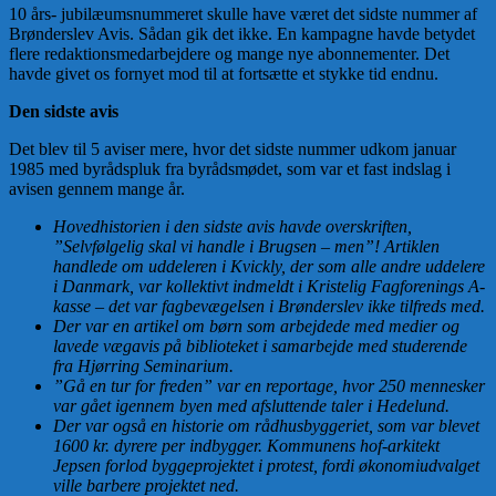
10 års- jubilæumsnummeret skulle have været det sidste nummer af
Brønderslev Avis. Sådan gik det ikke. En kampagne havde betydet
flere redaktionsmedarbejdere og mange nye abonnementer. Det
havde givet os fornyet mod til at fortsætte et stykke tid endnu.
Den sidste avis
Det blev til 5 aviser mere, hvor det sidste nummer udkom januar
1985 med byrådspluk fra byrådsmødet, som var et fast indslag i
avisen gennem mange år.
Hovedhistorien i den sidste avis havde overskriften,
”Selvfølgelig skal vi handle i Brugsen – men”! Artiklen
handlede om uddeleren i Kvickly, der som alle andre uddelere
i Danmark, var kollektivt indmeldt i Kristelig Fagforenings A-
kasse – det var fagbevægelsen i Brønderslev ikke tilfreds med.
Der var en artikel om børn som arbejdede med medier og
lavede vægavis på biblioteket i samarbejde med studerende
fra Hjørring Seminarium.
”Gå en tur for freden” var en reportage, hvor 250 mennesker
var gået igennem byen med afsluttende taler i Hedelund.
Der var også en historie om rådhusbyggeriet, som var blevet
1600 kr. dyrere per indbygger. Kommunens hof-arkitekt
Jepsen forlod byggeprojektet i protest, fordi økonomiudvalget
ville barbere projektet ned.