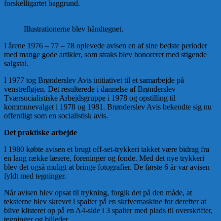
forskelligartet baggrund.
Illustrationerne blev håndtegnet.
I årene 1976 – 77 – 78 oplevede avisen en af sine bedste perioder
med mange gode artikler, som straks blev honoreret med stigende
salgstal.
I 1977 tog Brønderslev Avis initiativet til et samarbejde på
venstrefløjen. Det resulterede i dannelse af Brønderslev
Tværsocialistiske Arbejdsgruppe i 1978 og opstilling til
kommunevalget i 1978 og 1981. Brønderslev Avis bekendte sig nu
offentligt som en socialistisk avis.
Det praktiske arbejde
I 1980 købte avisen et brugt off-set-trykkeri takket være bidrag fra
en lang række læsere, foreninger og fonde. Med det nye trykkeri
blev det også muligt at bringe fotografier. De første 6 år var avisen
fyldt med tegninger.
Når avisen blev opsat til trykning, forgik det på den måde, at
teksterne blev skrevet i spalter på en skrivemaskine for derefter at
blive klisteret op på en A4-side i 3 spalter med plads til overskrifter,
tegninger og billeder.