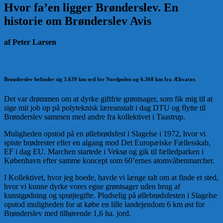
Hvor fa’en ligger Brønderslev. En
historie om Brønderslev Avis
af Peter Larsen
Brønderslev befinder sig 3.639 km syd for Nordpolen og 6.368 km fra Ækvator.
Det var drømmen om at dyrke giftfrie grøntsager, som fik mig til at
sige mit job op på polyteknisk læreanstalt i dag DTU og flytte til
Brønderslev sammen med andre fra kollektivet i Taastrup.
Muligheden opstod på en øllebrødsfest i Slagelse i 1972, hvor vi
spiste brødrester efter en algang mod Det Europæiske Fællesskab,
EF i dag EU. Marchen startede i Veksø og gik til fælledparken i
København efter samme koncept som 60’ernes atomvåbenmarcher.
I Kollektivet, hvor jeg boede, havde vi længe talt om at finde et sted,
hvor vi kunne dyrke vores egne grøntsager uden brug af
kunstgødning og sprøjtegifte. Pludselig på øllebrødsfesten i Slagelse
opstod muligheden for at købe en lille landejendom 6 km øst for
Brønderslev med tilhørende 1,6 ha. jord.