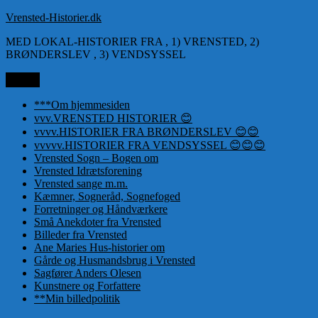
Videre
Vrensted-Historier.dk
til
MED LOKAL-HISTORIER FRA , 1) VRENSTED, 2)
indhold
BRØNDERSLEV , 3) VENDSYSSEL
Menu
***Om hjemmesiden
vvv.VRENSTED HISTORIER 😊
vvvv.HISTORIER FRA BRØNDERSLEV 😊😊
vvvvv.HISTORIER FRA VENDSYSSEL 😊😊😊
Vrensted Sogn – Bogen om
Vrensted Idrætsforening
Vrensted sange m.m.
Kæmner, Sogneråd, Sognefoged
Forretninger og Håndværkere
Små Anekdoter fra Vrensted
Billeder fra Vrensted
Ane Maries Hus-historier om
Gårde og Husmandsbrug i Vrensted
Sagfører Anders Olesen
Kunstnere og Forfattere
**Min billedpolitik