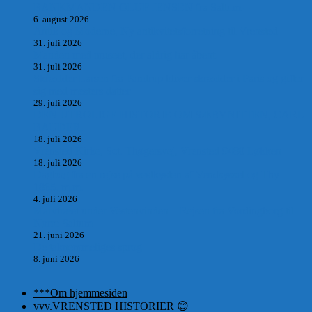
BANKMANDEN OLUF JENSEN fra Saltum –
6. august 2026
Antik og Moderne, Ny antikvitetsforretning til Vrensted
31. juli 2026
Manden med museet, der aldrig har åbent.
31. juli 2026
Skrædder Larsen fra Pandrup bliver skrædder i Paris og gifter
sig med mesters datter
29. juli 2026
DEN UTROLIGE HISTORIE OM SÆBYNITTEN, CARL
BAUDER.
18. juli 2026
Vrensted Kirke, Sct. Thøgersvej, Vrensted 9480 Løkken
18. juli 2026
Dagbog fra en rejse på vestkysten af Vendsyssel og Thy
1865. m.m.
4. juli 2026
Marvtræet under Vestenvinden – Rejsen fra Vordingborg til
Nørre Saltum
21. juni 2026
De taknemmeliges sprog
8. juni 2026
***Om hjemmesiden
vvv.VRENSTED HISTORIER 😊