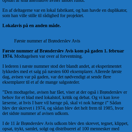
opstart af små alternative aviser landet rundt.
En af deltagerne var en lokal fabrikant, og han havde en duplikator,
som han ville stille til rådighed for projektet.
Lokalavis på en anden måde.
Første nummer af Brønderslev Avis
Første nummer af Brønderslev Avis kom på gaden 1. februar
1974.
Modtagelsen var over al forventning.
I lederen i næste nummer stod der blandt andet, at eksperimentet
lykkedes med et salg på næsten 600 eksemplarer. Allerede første
dag, avisen var på gaden, var det nødvendigt at sende flere
eksemplarer til et af de mange salgssteder.
”Den modtagelse, avisen har fået, viser at der også i Brønderslev er
behov for et blad med lokalstof, kritik og debat. Og vi kan love
læserne, at hvis I bare vil hænge på, skal vi nok hænge i” Sådan
blev der skrevet i 1974, og sådan blev det helt frem til 1985, hvor
det sidste nummer af avisen udkom.
I de 11 år Brønderslev Avis udkom blev den skrevet, tegnet, klippet,
opsat, trykt, samlet, solgt og distribueret af 100 mennesker med