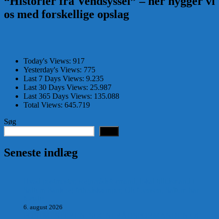
“Historier fra Vendsyssel” – her hygger vi
os med forskellige opslag
Today's Views:
917
Yesterday's Views:
775
Last 7 Days Views:
9.235
Last 30 Days Views:
25.987
Last 365 Days Views:
135.088
Total Views:
645.719
Søg
Søg
Seneste indlæg
Hvad postmester, sognerådsformand, lokal tillidsmand i
Saltum Bank og frihedskæmper, Oluf Jensen, Saltum har
fortalt:
6. august 2026
POSTMESTEREN, SOGNERÅDSFORMANDEN OG