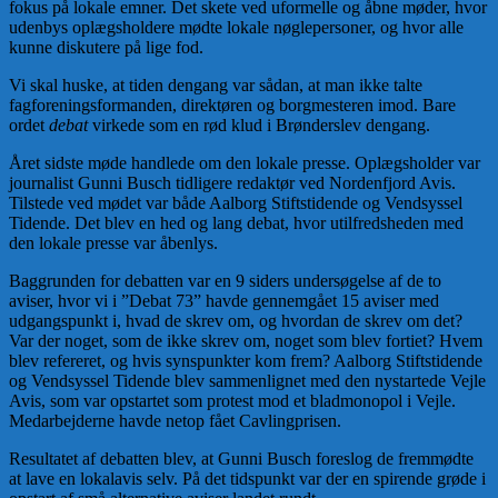
fokus på lokale emner. Det skete ved uformelle og åbne møder, hvor
udenbys oplægsholdere mødte lokale nøglepersoner, og hvor alle
kunne diskutere på lige fod.
Vi skal huske, at tiden dengang var sådan, at man ikke talte
fagforeningsformanden, direktøren og borgmesteren imod. Bare
ordet
debat
virkede som en rød klud i Brønderslev dengang.
Året sidste møde handlede om den lokale presse. Oplægsholder var
journalist Gunni Busch tidligere redaktør ved Nordenfjord Avis.
Tilstede ved mødet var både Aalborg Stiftstidende og Vendsyssel
Tidende. Det blev en hed og lang debat, hvor utilfredsheden med
den lokale presse var åbenlys.
Baggrunden for debatten var en 9 siders undersøgelse af de to
aviser, hvor vi i ”Debat 73” havde gennemgået 15 aviser med
udgangspunkt i, hvad de skrev om, og hvordan de skrev om det?
Var der noget, som de ikke skrev om, noget som blev fortiet? Hvem
blev refereret, og hvis synspunkter kom frem? Aalborg Stiftstidende
og Vendsyssel Tidende blev sammenlignet med den nystartede Vejle
Avis, som var opstartet som protest mod et bladmonopol i Vejle.
Medarbejderne havde netop fået Cavlingprisen.
Resultatet af debatten blev, at Gunni Busch foreslog de fremmødte
at lave en lokalavis selv. På det tidspunkt var der en spirende grøde i