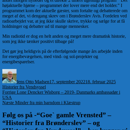
andet morgen nyheder og et direkte 2 timers ugentligt program ” Det
højaktuelle hjørne – programmet der lover mere end det holder.” I
programmet kom der aktuelle gæster, som fortalte og debatterede om
meget af det, vi dengang skrev om i Brønderslev Avis. Fordelen ved
radioarbejdet var, at jeg ikke skulle skrive, trykke og sælge for at få
holdninger og debatter ud til mange mennesker.
Min radiotid er dog en helt anden og meget mere dramatisk historie,
som jeg ikke tænker positivt tilbage på!
Det gør jeg heldigvis på de efterfølgende mange års arbejde inden
for energibevægelsen, med vind- og sol-projekter og
energibesparelser.
Forfatter
Udgivet
Kategor
Jens Otto Madsen
17. september 2022
18. februar 2025
Historier fra Vendsyssel
Indlægsnavigation
Forrige
Forrige
Lone Dencker Wisborg – 2019- Danmarks ambassadør i
indlæg:
USA
Næste
Næste
Minder fra min barndom i Klæstrup
indlæg:
Følg os på -“Goe` gamle Vrensted” –
“Historier fra Brønderslev” – og