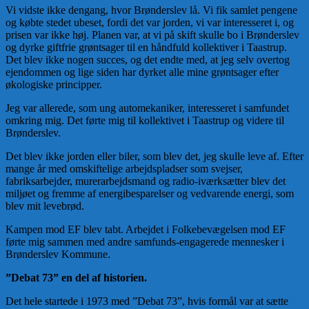
Vi vidste ikke dengang, hvor Brønderslev lå. Vi fik samlet pengene
og købte stedet ubeset, fordi det var jorden, vi var interesseret i, og
prisen var ikke høj. Planen var, at vi på skift skulle bo i Brønderslev
og dyrke giftfrie grøntsager til en håndfuld kollektiver i Taastrup.
Det blev ikke nogen succes, og det endte med, at jeg selv overtog
ejendommen og lige siden har dyrket alle mine grøntsager efter
økologiske principper.
Jeg var allerede, som ung automekaniker, interesseret i samfundet
omkring mig. Det førte mig til kollektivet i Taastrup og videre til
Brønderslev.
Det blev ikke jorden eller biler, som blev det, jeg skulle leve af. Efter
mange år med omskiftelige arbejdspladser som svejser,
fabriksarbejder, murerarbejdsmand og radio-iværksætter blev det
miljøet og fremme af energibesparelser og vedvarende energi, som
blev mit levebrød.
Kampen mod EF blev tabt. Arbejdet i Folkebevægelsen mod EF
førte mig sammen med andre samfunds-engagerede mennesker i
Brønderslev Kommune.
”Debat 73” en del af historien.
Det hele startede i 1973 med ”Debat 73”, hvis formål var at sætte