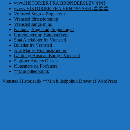
vvvv.HISTORIER FRA BRØNDERSLEV 😊😊
vvvvv.HISTORIER FRA VENDSYSSEL 😊😊😊
Vrensted Sogn – Bogen om
Vrensted Idrætsforening
Vrensted sange m.m.
Kæmner, Sogneråd, Sognefoged
Forretninger og Håndværkere
Små Anekdoter fra Vrensted
Billeder fra Vrensted
Ane Maries Hus-historier om
Gårde og Husmandsbrug i Vrensted
Sagfører Anders Olesen
Kunstnere og Forfattere
**Min billedpolitik
Vrensted-Historier.dk
**Min billedpolitik
Drevet af WordPress