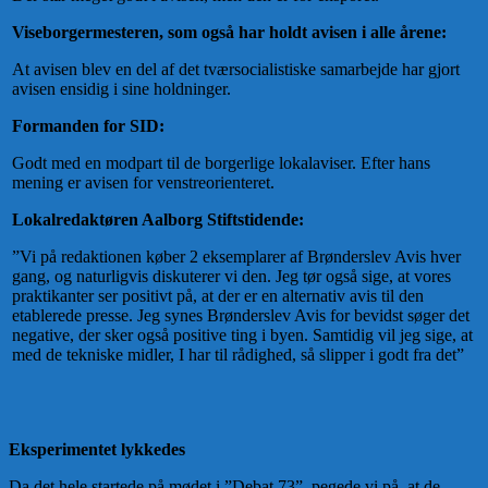
Viseborgermesteren, som også har holdt avisen i alle årene:
At avisen blev en del af det tværsocialistiske samarbejde har gjort
avisen ensidig i sine holdninger.
Formanden for SID:
Godt med en modpart til de borgerlige lokalaviser. Efter hans
mening er avisen for venstreorienteret.
Lokalredaktøren Aalborg Stiftstidende:
”Vi på redaktionen køber 2 eksemplarer af Brønderslev Avis hver
gang, og naturligvis diskuterer vi den. Jeg tør også sige, at vores
praktikanter ser positivt på, at der er en alternativ avis til den
etablerede presse. Jeg synes Brønderslev Avis for bevidst søger det
negative, der sker også positive ting i byen. Samtidig vil jeg sige, at
med de tekniske midler, I har til rådighed, så slipper i godt fra det”
Eksperimentet lykkedes
Da det hele startede på mødet i ”Debat 73”, pegede vi på, at de