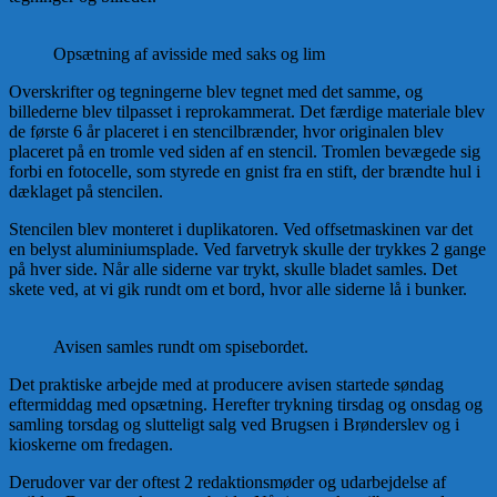
Opsætning af avisside med saks og lim
Overskrifter og tegningerne blev tegnet med det samme, og
billederne blev tilpasset i reprokammerat. Det færdige materiale blev
de første 6 år placeret i en stencilbrænder, hvor originalen blev
placeret på en tromle ved siden af en stencil. Tromlen bevægede sig
forbi en fotocelle, som styrede en gnist fra en stift, der brændte hul i
dæklaget på stencilen.
Stencilen blev monteret i duplikatoren. Ved offsetmaskinen var det
en belyst aluminiumsplade. Ved farvetryk skulle der trykkes 2 gange
på hver side. Når alle siderne var trykt, skulle bladet samles. Det
skete ved, at vi gik rundt om et bord, hvor alle siderne lå i bunker.
Avisen samles rundt om spisebordet.
Det praktiske arbejde med at producere avisen startede søndag
eftermiddag med opsætning. Herefter trykning tirsdag og onsdag og
samling torsdag og slutteligt salg ved Brugsen i Brønderslev og i
kioskerne om fredagen.
Derudover var der oftest 2 redaktionsmøder og udarbejdelse af