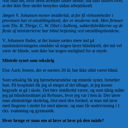
Når man ser, hvor nemt arbejdet falder hende, må man undres over,
at der ikke flere steder benyttes sådan arbejdskraft.
Jørgen V. Johansen mener imidlertid, at for få virksomheder i
provinsen har et omstillingsbord, der er moderne nok. Men firmaer
som Ths. B. Thrige, C. W. Obel i Aalborg, sukkerfabrikkerne og de
fleste af ministerierne har blind betjening ved omstillingsbordene.
V. Johansen finder, at der kunne sættes mere ind på
maskinskrivningens områder så nogen lærer blindskrift, det må vel
være de blinde, som ikke har nogen mulighed for at snyde.
Mistede synet som seksårig
Else Aaris Jensen, der er næsten 20 år, har ikke altid været blind.
Som seksårig fik jeg hjernebetændelse og mistede synet, fortæller
hun. På hospitalet fik jeg så meget af det tilbage, at jeg kunne
begynde at gå i skole. Det blev imidlertid værre, og som tiårig måtte
jeg på blindeinstitutet på Refsnæs, hvor jeg var i fem år. Der lærer
man almindelige skolefag, blot med den forskel, at man må læse
med fingrene i stedet for med øjnene, og man får undervisning i f.
eks. svømning og gymnastik.
Hvor længe er man om at lære at læse på den måde?