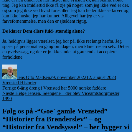
ting. Jeg kan imidlertid ikke få øje på noget, som jeg ikke ved er der,
og som jeg ikke ved hvad forestiller. Jeg kan heller ikke se farver og
kan ikke huske, jeg har kunnet. Alligevel har jeg er vis
farvefornemmelse, men den er sjældent rigtig.
De klarer Dem ellers fuld- stændig alene?
Ja, heldigvis ligger værelset, jeg bor på, ikke ret langt herfra. Jeg
spiser på pensionat en gang om dagen, men klarer resten selv. Det er
en øvelsessag, og der er jo ikke andet at gøre end at acceptere
forholdene.
Forfatter
Udgivet
Kategori
Jens Otto Madsen
29. november 2022
12. august 2023
Vrensted Historier
Indlægsnavigation
Forrige
Forrige
6-årig dreng i Vrensted har 5000 norske faddere
Næste
indlæg:
Næste
Helge Jensen, Søengene – der blev Viceamtsborgmester
indlæg:
1990
Følg os på -“Goe` gamle Vrensted” –
“Historier fra Brønderslev” – og
“Historier fra Vendsyssel” – her hygger vi