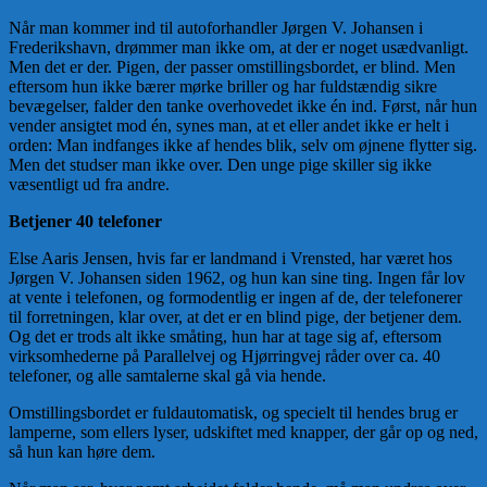
Når man kommer ind til autoforhandler Jørgen V. Johansen i
Frederikshavn, drømmer man ikke om, at der er noget usædvanligt.
Men det er der. Pigen, der passer omstillingsbordet, er blind. Men
eftersom hun ikke bærer mørke briller og har fuldstændig sikre
bevægelser, falder den tanke overhovedet ikke én ind. Først, når hun
vender ansigtet mod én, synes man, at et eller andet ikke er helt i
orden: Man indfanges ikke af hendes blik, selv om øjnene flytter sig.
Men det studser man ikke over. Den unge pige skiller sig ikke
væsentligt ud fra andre.
Betjener 40 telefoner
Else Aaris Jensen, hvis far er landmand i Vrensted, har været hos
Jørgen V. Johansen siden 1962, og hun kan sine ting. Ingen får lov
at vente i telefonen, og formodentlig er ingen af de, der telefonerer
til forretningen, klar over, at det er en blind pige, der betjener dem.
Og det er trods alt ikke småting, hun har at tage sig af, eftersom
virksomhederne på Parallelvej og Hjørringvej råder over ca. 40
telefoner, og alle samtalerne skal gå via hende.
Omstillingsbordet er fuldautomatisk, og specielt til hendes brug er
lamperne, som ellers lyser, udskiftet med knapper, der går op og ned,
så hun kan høre dem.