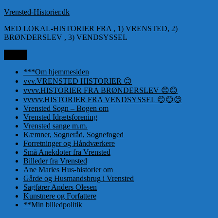
Videre
Vrensted-Historier.dk
til
MED LOKAL-HISTORIER FRA , 1) VRENSTED, 2)
indhold
BRØNDERSLEV , 3) VENDSYSSEL
Menu
***Om hjemmesiden
vvv.VRENSTED HISTORIER 😊
vvvv.HISTORIER FRA BRØNDERSLEV 😊😊
vvvvv.HISTORIER FRA VENDSYSSEL 😊😊😊
Vrensted Sogn – Bogen om
Vrensted Idrætsforening
Vrensted sange m.m.
Kæmner, Sogneråd, Sognefoged
Forretninger og Håndværkere
Små Anekdoter fra Vrensted
Billeder fra Vrensted
Ane Maries Hus-historier om
Gårde og Husmandsbrug i Vrensted
Sagfører Anders Olesen
Kunstnere og Forfattere
**Min billedpolitik