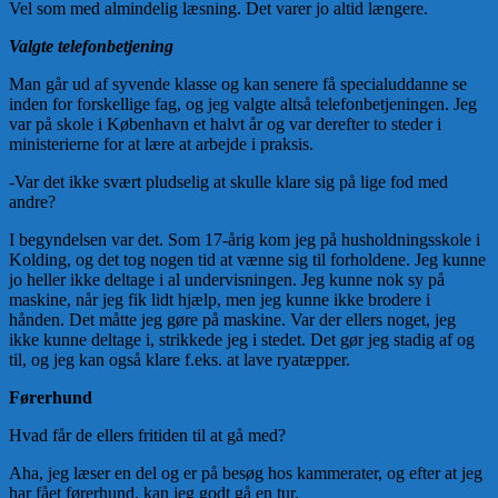
Vel som med almindelig læsning. Det varer jo altid længere.
Valgte telefonbetjening
Man går ud af syvende klasse og kan senere få specialuddanne se
inden for forskellige fag, og jeg valgte altså telefonbetjeningen. Jeg
var på skole i København et halvt år og var derefter to steder i
ministerierne for at lære at arbejde i praksis.
-Var det ikke svært pludselig at skulle klare sig på lige fod med
andre?
I begyndelsen var det. Som 17-årig kom jeg på husholdningsskole i
Kolding, og det tog nogen tid at vænne sig til forholdene. Jeg kunne
jo heller ikke deltage i al undervisningen. Jeg kunne nok sy på
maskine, når jeg fik lidt hjælp, men jeg kunne ikke brodere i
hånden. Det måtte jeg gøre på maskine. Var der ellers noget, jeg
ikke kunne deltage i, strikkede jeg i stedet. Det gør jeg stadig af og
til, og jeg kan også klare f.eks. at lave ryatæpper.
Førerhund
Hvad får de ellers fritiden til at gå med?
Aha, jeg læser en del og er på besøg hos kammerater, og efter at jeg
har fået førerhund, kan jeg godt gå en tur.