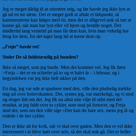
Jeg er meget dårlig til at orientere mig, og før havde jeg ikke lyst at
gå ud en tur alene. Det er meget godt at aftale et tidspunkt, så
kammeraterne kan følges med én, men det er alligevel nok så rart at
kunne gå, når man har lyst eller vil hjem og bestille noget. Der
imidlertid lang ventetid på man får dem kun, hvis man virkelig har
brug for dem, for det tager lang tid at træne dem op.
,,Freja” havde ret!
Stoler De så fuldstændig på hunden?
Ikke så meget, som jeg burde. Men det kommer vel. Jeg fik først
>Freja – det er en schæfer på to og et halvt år – i februar, og i
begyndelsen var jeg ikke helt sikker på den.
En dag, jeg var ude at spadsere med den, ville den pludselig trække
mig ud over fortovskanten. Det, syntes jeg, var mærkeligt, og vi stod
og sloges lidt om det. Jeg fik nu altså min vilje til sidst med det
resultat, at jeg faldt over to cykler, som stod på fortovet, og Freja
stod der, som om den ville sige »Der kan du bare sex, mens jeg lå og
rodede i de her cykler.
Den er ikke alt for kvik, når vi skal over gaden. Men den er vel ikke
interesseret i at blive kørt over selv, så det skal nok gå. Det er heller