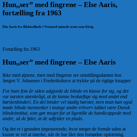
Hun,,ser” med fingrene – Else Aaris,
fortælling fra 1963
Else Aaris fra Bådstedhede i Vrensted mistede synet som 6årig.
Fortælling fra 1963
Hun,,ser” med fingrene – Else Aaris
Ikke med øjnene, men med fingrene ser omstillingsdamen hos
Jørgen V. Johansen i Frederikshavn at trykke på de rigtige knapper
For bare fem år siden udgjorde de blinde en klasse for sig, og det
var næsten utænkeligt, at de kunne beskæftige sig med andet end
børstenbinderi. En del binder vel stadig børster, men man kan også
møde blinde mennesker i mange andre erhverv takket være Dansk
blindeinstitut, som gør meget for at ligestille de handicappede med
andre, så de føler, at de udfylder en plads.
Og det er i grunden imponerende, hvor meget de formår uden at
kunne se vel at mærke, når de har fået den fornødne optræning.