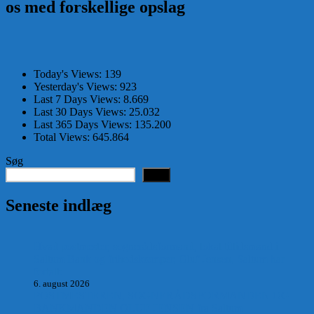
os med forskellige opslag
Today's Views:
139
Yesterday's Views:
923
Last 7 Days Views:
8.669
Last 30 Days Views:
25.032
Last 365 Days Views:
135.200
Total Views:
645.864
Søg
Søg
Seneste indlæg
Hvad postmester, sognerådsformand, lokal tillidsmand i
Saltum Bank og frihedskæmper, Oluf Jensen, Saltum har
fortalt:
6. august 2026
POSTMESTEREN, SOGNERÅDSFORMANDEN OG
BANKMANDEN OLUF JENSEN fra Saltum –