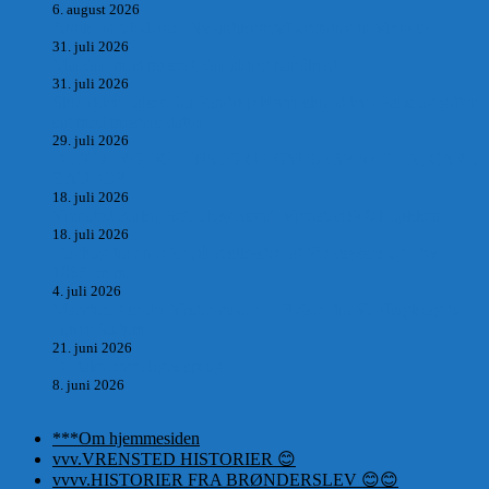
6. august 2026
Antik og Moderne, Ny antikvitetsforretning til Vrensted
31. juli 2026
Manden med museet, der aldrig har åbent.
31. juli 2026
Skrædder Larsen fra Pandrup bliver skrædder i Paris og gifter
sig med mesters datter
29. juli 2026
DEN UTROLIGE HISTORIE OM SÆBYNITTEN, CARL
BAUDER.
18. juli 2026
Vrensted Kirke, Sct. Thøgersvej, Vrensted 9480 Løkken
18. juli 2026
Dagbog fra en rejse på vestkysten af Vendsyssel og Thy
1865. m.m.
4. juli 2026
Marvtræet under Vestenvinden – Rejsen fra Vordingborg til
Nørre Saltum
21. juni 2026
De taknemmeliges sprog
8. juni 2026
***Om hjemmesiden
vvv.VRENSTED HISTORIER 😊
vvvv.HISTORIER FRA BRØNDERSLEV 😊😊