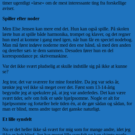
timer ugentligt »læse« om de mest interessante ting fra forskellige
aviser.
Spiller efter noder
Men Else Jensen kan mere end det. Hun kan også spille. På skolen
lærte hun at spille både harmonika, trompet og klaver, og det regner
hun med at komme i gang med igen, når hun får en speciel nodebog.
Man må først indøve noderne med den ene hånd, så med den anden
og derefter sæt- te dem sammen. Desuden fører hun en del
korrespondance pr. skrivemaskine.
Var det ikke svært pludselig at skulle indstille sig på ikke at kunne
se?
Jeg tror, det var sværere for mine forældre. Da jeg var seks år,
tænkte jeg vel ikke så meget over det. Først som 13-14-årig
begyndte jeg at spekulere på, at jeg var anderledes. Det kan være
svært tider, selv om folk er søde hjælpsomme. Nogle er alt for
hjælpsomme og fortæller hele tiden én, at de gør sådan og sådan, for
man er blind, mens andre tager det ganske naturligt.
Et lille synsfelt
Nu er det heller ikke så svært for mig som for mange andre, idet jeg
ikke er helt blind. Jeg har meget lille synsfelt og kan skimte nogle