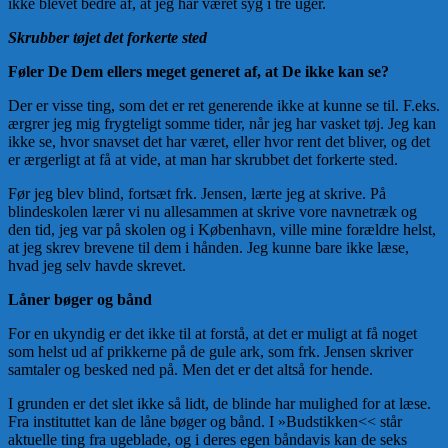
ikke blevet bedre af, at jeg har været syg i tre uger.
Skrubber tøjet det forkerte sted
Føler De Dem ellers meget generet af, at De ikke kan se?
Der er visse ting, som det er ret generende ikke at kunne se til. F.eks.
ærgrer jeg mig frygteligt somme tider, når jeg har vasket tøj. Jeg kan
ikke se, hvor snavset det har været, eller hvor rent det bliver, og det
er ærgerligt at få at vide, at man har skrubbet det forkerte sted.
Før jeg blev blind, fortsæt frk. Jensen, lærte jeg at skrive. På
blindeskolen lærer vi nu allesammen at skrive vore navnetræk og
den tid, jeg var på skolen og i København, ville mine forældre helst,
at jeg skrev brevene til dem i hånden. Jeg kunne bare ikke læse,
hvad jeg selv havde skrevet.
Låner bøger og bånd
For en ukyndig er det ikke til at forstå, at det er muligt at få noget
som helst ud af prikkerne på de gule ark, som frk. Jensen skriver
samtaler og besked ned på. Men det er det altså for hende.
I grunden er det slet ikke så lidt, de blinde har mulighed for at læse.
Fra instituttet kan de låne bøger og bånd. I »Budstikken<< står
aktuelle ting fra ugeblade, og i deres egen båndavis kan de seks