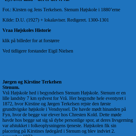
Fot.: Kirsten og Jens Terkelsen. Stenum Højskole i 1880’erne
Kilde: D.U. (1927) + lokalaviser. Redigeret. 1300-1301
Vraa Højskoles Historie
klik på billeder for at forstørre
Ved tidligere forstander Eigil Nielsen
Jørgen og Kirstine Terkelsen
Stenum.
Vrå Højskole hed i begyndelsen Stenum Højskole. Stenum er en
lille landsby 7 km sydvest for Vrå. Her begyndte hele eventyret i
1872, hvor Kirstine og Jørgen Terkelsen rejste den første
grundtvigske højskole i Vendsyssel. De havde mødt hinanden på
Fyn, hvor de begge var elever hos Chresten Kold. Dette møde
havde hos begge sat sig så dybe personlige spor, at deres livsgerning
var afstukket i folkeoplysningens tjeneste. Højskolen fik sin
placering på Kirstines fødegård i Stenum og blev indviet 2.