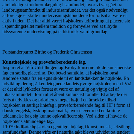
almindelige strukturomlægning i samfundet, hvor vi var gået fra
landbrugssamfundet til industrisamfundet, var det også nødvendigt
at foretage et skifte i undervisningstilbuddene for fortsat at være et
aktiv i tiden. Det har altid været højskolens udfordring at placere sig
i spændingsfeltet mellem tradition og fornyelse ved at tilbyde
tidssvarende undervisning på et historisk værdigrundlag.
Forstanderparret Birthe og Frederik Christenssn
Kunsthøjskole og prøveforberedende fag.
Inspireret af Vrå-Udstillingen og Broby-kurserne fik de kunstneriske
fag en særlig placering. Det betød samtidig, at højskolen også
ændrede status fra en egns skole til en landsdækkende højskole. En
udvikling der også kendetegnede landets øvrige højskoler, men i Vrå
er det altid lykkedes fortsat at være en naturlig og vigtig del af
lokalsamfundet i form af et åbent kultursted for alle. Et arbejde der
fortsat udvikles og prioriteres meget højt. I en årrække tilbød
højskolen et særligt liniefag i prøveforberedende fag til HF i form af
dansk, engelsk, tysk og matematik, hvor elever med en kortere
uddannelse bag sig kunne opkvalificere sig. Ved siden af havde de
højskolens almindelige fag.
I 1979 indførte højskolen egentlige linjefag i kunst, musik, tekstil og
samfundsfag. Denne vifte er i naturlig takt blevet udvidet og ændret