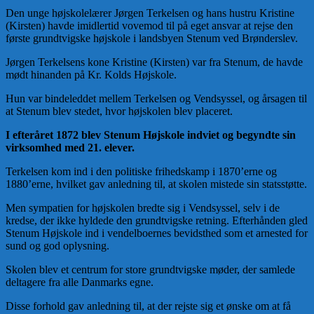
Den unge højskolelærer Jørgen Terkelsen og hans hustru Kristine
(Kirsten) havde imidlertid vovemod til på eget ansvar at rejse den
første grundtvigske højskole i landsbyen Stenum ved Brønderslev.
Jørgen Terkelsens kone Kristine (Kirsten) var fra Stenum, de havde
mødt hinanden på Kr. Kolds Højskole.
Hun var bindeleddet mellem Terkelsen og Vendsyssel, og årsagen til
at Stenum blev stedet, hvor højskolen blev placeret.
I efteråret 1872 blev Stenum Højskole indviet og begyndte sin
virksomhed med 21. elever.
Terkelsen kom ind i den politiske frihedskamp i 1870’erne og
1880’erne, hvilket gav anledning til, at skolen mistede sin statsstøtte.
Men sympatien for højskolen bredte sig i Vendsyssel, selv i de
kredse, der ikke hyldede den grundtvigske retning. Efterhånden gled
Stenum Højskole ind i vendelboernes bevidsthed som et arnested for
sund og god oplysning.
Skolen blev et centrum for store grundtvigske møder, der samlede
deltagere fra alle Danmarks egne.
Disse forhold gav anledning til, at der rejste sig et ønske om at få