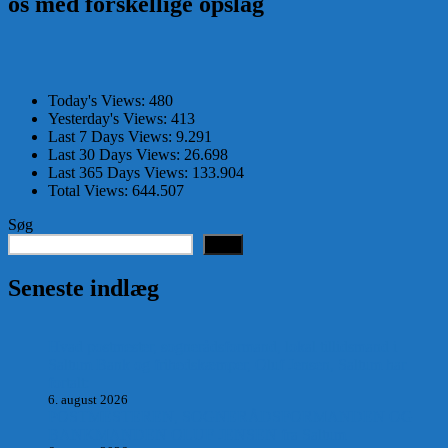
os med forskellige opslag
Today's Views:
480
Yesterday's Views:
413
Last 7 Days Views:
9.291
Last 30 Days Views:
26.698
Last 365 Days Views:
133.904
Total Views:
644.507
Søg
Søg
Seneste indlæg
Hvad postmester, sognerådsformand, lokal tillidsmand i
Saltum Bank og frihedskæmper, Oluf Jensen, Saltum har
fortalt:
6. august 2026
POSTMESTEREN, SOGNERÅDSFORMANDEN OG
BANKMANDEN OLUF JENSEN fra Saltum –