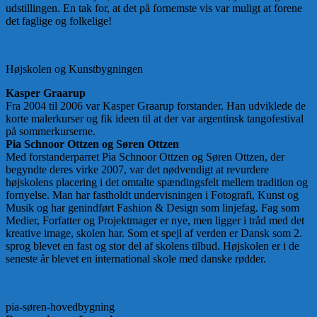
udstillingen. En tak for, at det på fornemste vis var muligt at forene
det faglige og folkelige!
Højskolen og Kunstbygningen
Kasper Graarup
Fra 2004 til 2006 var Kasper Graarup forstander. Han udviklede de
korte malerkurser og fik ideen til at der var argentinsk tangofestival
på sommerkurserne.
Pia Schnoor Ottzen og Søren Ottzen
Med forstanderparret Pia Schnoor Ottzen og Søren Ottzen, der
begyndte deres virke 2007, var det nødvendigt at revurdere
højskolens placering i det omtalte spændingsfelt mellem tradition og
fornyelse. Man har fastholdt undervisningen i Fotografi, Kunst og
Musik og har genindført Fashion & Design som linjefag. Fag som
Medier, Forfatter og Projektmager er nye, men ligger i tråd med det
kreative image, skolen har. Som et spejl af verden er Dansk som 2.
sprog blevet en fast og stor del af skolens tilbud. Højskolen er i de
seneste år blevet en international skole med danske rødder.
pia-søren-hovedbygning