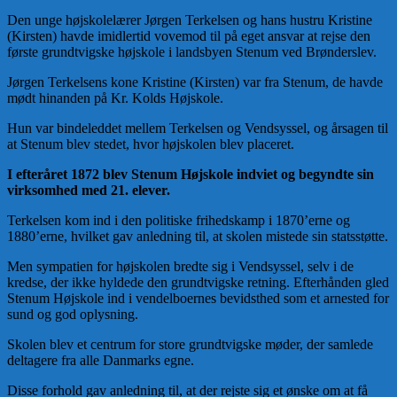
Den unge højskolelærer Jørgen Terkelsen og hans hustru Kristine
(Kirsten) havde imidlertid vovemod til på eget ansvar at rejse den
første grundtvigske højskole i landsbyen Stenum ved Brønderslev.
Jørgen Terkelsens kone Kristine (Kirsten) var fra Stenum, de havde
mødt hinanden på Kr. Kolds Højskole.
Hun var bindeleddet mellem Terkelsen og Vendsyssel, og årsagen til
at Stenum blev stedet, hvor højskolen blev placeret.
I efteråret 1872 blev Stenum Højskole indviet og begyndte sin
virksomhed med 21. elever.
Terkelsen kom ind i den politiske frihedskamp i 1870’erne og
1880’erne, hvilket gav anledning til, at skolen mistede sin statsstøtte.
Men sympatien for højskolen bredte sig i Vendsyssel, selv i de
kredse, der ikke hyldede den grundtvigske retning. Efterhånden gled
Stenum Højskole ind i vendelboernes bevidsthed som et arnested for
sund og god oplysning.
Skolen blev et centrum for store grundtvigske møder, der samlede
deltagere fra alle Danmarks egne.
Disse forhold gav anledning til, at der rejste sig et ønske om at få