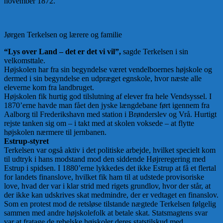
november 1872.
Jørgen Terkelsen og lærere og familie
“Lys over Land – det er det vi vil”,
sagde Terkelsen i sin
velkomsttale.
Højskolen har fra sin begyndelse været vendelboernes højskole og
dermed i sin begyndelse en udpræget egnskole, hvor næste alle
eleverne kom fra landbruget.
Højskolen fik hurtig god tilslutning af elever fra hele Vendsyssel. I
1870’erne havde man fået den jyske længdebane ført igennem fra
Aalborg til Frederikshavn med station i Brønderslev og Vrå. Hurtigt
rejste tanken sig om – i takt med at skolen voksede – at flytte
højskolen nærmere til jernbanen.
Estrup-styret
Terkelsen var også aktiv i det politiske arbejde, hvilket specielt kom
til udtryk i hans modstand mod den siddende Højreregering med
Estrup i spidsen. I 1880’erne lykkedes det ikke Estrup at få et flertal
for landets finanslove, hvilket fik ham til at udstede provisoriske
love, hvad der var i klar strid med rigets grundlov, hvor der står, at
der ikke kan udskrives skat medmindre, der er vedtaget en finanslov.
Som en protest mod de retsløse tilstande nægtede Terkelsen følgelig
sammen med andre højskolefolk at betale skat. Statsmagtens svar
var at fratage de rebelske højskoler deres statstilskud med