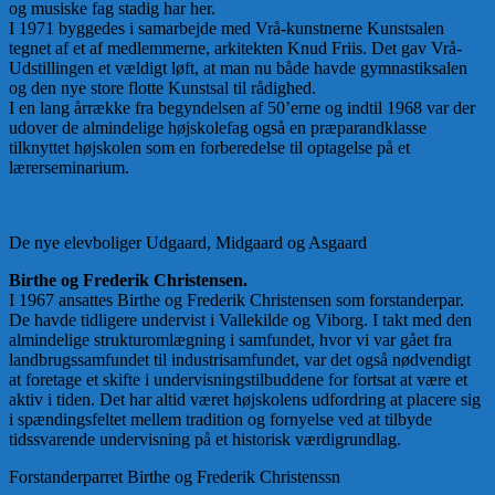
og musiske fag stadig har her.
I 1971 byggedes i samarbejde med Vrå-kunstnerne Kunstsalen
tegnet af et af medlemmerne, arkitekten Knud Friis. Det gav Vrå-
Udstillingen et vældigt løft, at man nu både havde gymnastiksalen
og den nye store flotte Kunstsal til rådighed.
I en lang årrække fra begyndelsen af 50’erne og indtil 1968 var der
udover de almindelige højskolefag også en præparandklasse
tilknyttet højskolen som en forberedelse til optagelse på et
lærerseminarium.
De nye elevboliger Udgaard, Midgaard og Asgaard
Birthe og Frederik Christensen.
I 1967 ansattes Birthe og Frederik Christensen som forstanderpar.
De havde tidligere undervist i Vallekilde og Viborg. I takt med den
almindelige strukturomlægning i samfundet, hvor vi var gået fra
landbrugssamfundet til industrisamfundet, var det også nødvendigt
at foretage et skifte i undervisningstilbuddene for fortsat at være et
aktiv i tiden. Det har altid været højskolens udfordring at placere sig
i spændingsfeltet mellem tradition og fornyelse ved at tilbyde
tidssvarende undervisning på et historisk værdigrundlag.
Forstanderparret Birthe og Frederik Christenssn