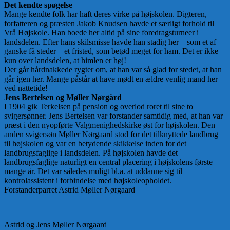
Det kendte spøgelse
Mange kendte folk har haft deres virke på højskolen. Digteren,
forfatteren og præsten Jakob Knudsen havde et særligt forhold til
Vrå Højskole. Han boede her altid på sine foredragsturneer i
landsdelen. Efter hans skilsmisse havde han stadig her – som et af
ganske få steder – et fristed, som betød meget for ham. Det er ikke
kun over landsdelen, at himlen er høj!
Der går hårdnakkede rygter om, at han var så glad for stedet, at han
går igen her. Mange påstår at have mødt en ældre venlig mand her
ved nattetide!
Jens Bertelsen og Møller Nørgård
I 1904 gik Terkelsen på pension og overlod roret til sine to
svigersønner. Jens Bertelsen var forstander samtidig med, at han var
præst i den nyopførte Valgmenighedskirke øst for højskolen. Den
anden svigersøn Møller Nørgaard stod for det tilknyttede landbrug
til højskolen og var en betydende skikkelse inden for det
landbrugsfaglige i landsdelen. På højskolen havde det
landbrugsfaglige naturligt en central placering i højskolens første
mange år. Det var således muligt bl.a. at uddanne sig til
kontrolassistent i forbindelse med højskoleopholdet.
Forstanderparret Astrid Møller Nørgaard
Astrid og Jens Møller Nørgaard