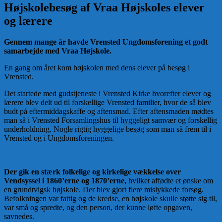
Højskolebesøg af Vraa Højskoles elever
og lærere
Gennem mange år havde Vrensted Ungdomsforening et godt
samarbejde med Vraa Højskole.
En gang om året kom højskolen med dens elever på besøg i
Vrensted.
Det startede med gudstjeneste i Vrensted Kirke hvorefter elever og
lærere blev delt ud til forskellige Vrensted familier, hvor de så blev
budt på eftermiddagskaffe og aftensmad. Efter aftensmaden mødtes
man så i Vrensted Forsamlingshus til hyggeligt samvær og forskellig
underholdning. Nogle rigtig hyggelige besøg som man så frem til i
Vrensted og i Ungdomsforeningen.
Der gik en stærk folkelige og kirkelige vækkelse over
Vendsyssel i 1860’erne og 1870’erne,
hvilket affødte et ønske om
en grundtvigsk højskole. Der blev gjort flere mislykkede forsøg.
Befolkningen var fattig og de kredse, en højskole skulle støtte sig til,
var små og spredte, og den person, der kunne løfte opgaven,
savnedes.