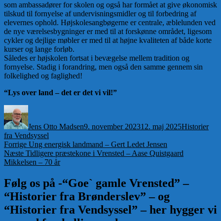
som ambassadører for skolen og også har formået at give økonomisk
tilskud til fornyelse af undervisningsmidler og til forbedring af
elevernes ophold. Højskolesangbøgerne er centrale, æblelunden ved
de nye værelsesbygninger er med til at forskønne området, ligesom
cykler og dejlige møbler er med til at højne kvaliteten af både korte
kurser og lange forløb.
Således er højskolen fortsat i bevægelse mellem tradition og
fornyelse. Stadig i forandring, men også den samme gennem sin
folkelighed og faglighed!
“Lys over land – det er det vi vil!”
Forfatter
Udgivet
Kategorier
Jens Otto Madsen
9. november 2023
12. maj 2025
Historier
fra Vendsyssel
Indlægsnavigation
Forrige
Forrige
Ung energisk landmand – Gert Ledet Jensen
Næste
indlæg:
Næste
Tidligere præstekone i Vrensted – Aase Quistgaard
indlæg:
Mikkelsen – 70 år
Følg os på -“Goe` gamle Vrensted” –
“Historier fra Brønderslev” – og
“Historier fra Vendsyssel” – her hygger vi