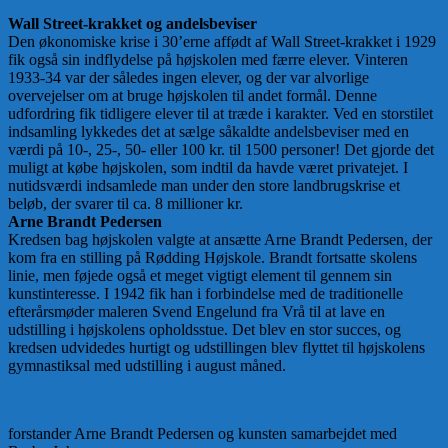
Wall Street-krakket og andelsbeviser
Den økonomiske krise i 30’erne affødt af Wall Street-krakket i 1929
fik også sin indflydelse på højskolen med færre elever. Vinteren
1933-34 var der således ingen elever, og der var alvorlige
overvejelser om at bruge højskolen til andet formål. Denne
udfordring fik tidligere elever til at træde i karakter. Ved en storstilet
indsamling lykkedes det at sælge såkaldte andelsbeviser med en
værdi på 10-, 25-, 50- eller 100 kr. til 1500 personer! Det gjorde det
muligt at købe højskolen, som indtil da havde været privatejet. I
nutidsværdi indsamlede man under den store landbrugskrise et
beløb, der svarer til ca. 8 millioner kr.
Arne Brandt Pedersen
Kredsen bag højskolen valgte at ansætte Arne Brandt Pedersen, der
kom fra en stilling på Rødding Højskole. Brandt fortsatte skolens
linie, men føjede også et meget vigtigt element til gennem sin
kunstinteresse. I 1942 fik han i forbindelse med de traditionelle
efterårsmøder maleren Svend Engelund fra Vrå til at lave en
udstilling i højskolens opholdsstue. Det blev en stor succes, og
kredsen udvidedes hurtigt og udstillingen blev flyttet til højskolens
gymnastiksal med udstilling i august måned.
forstander Arne Brandt Pedersen og kunsten samarbejdet med