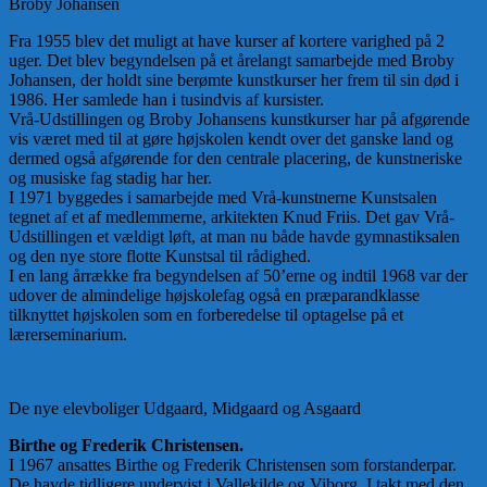
Broby Johansen
Fra 1955 blev det muligt at have kurser af kortere varighed på 2
uger. Det blev begyndelsen på et årelangt samarbejde med Broby
Johansen, der holdt sine berømte kunstkurser her frem til sin død i
1986. Her samlede han i tusindvis af kursister.
Vrå-Udstillingen og Broby Johansens kunstkurser har på afgørende
vis været med til at gøre højskolen kendt over det ganske land og
dermed også afgørende for den centrale placering, de kunstneriske
og musiske fag stadig har her.
I 1971 byggedes i samarbejde med Vrå-kunstnerne Kunstsalen
tegnet af et af medlemmerne, arkitekten Knud Friis. Det gav Vrå-
Udstillingen et vældigt løft, at man nu både havde gymnastiksalen
og den nye store flotte Kunstsal til rådighed.
I en lang årrække fra begyndelsen af 50’erne og indtil 1968 var der
udover de almindelige højskolefag også en præparandklasse
tilknyttet højskolen som en forberedelse til optagelse på et
lærerseminarium.
De nye elevboliger Udgaard, Midgaard og Asgaard
Birthe og Frederik Christensen.
I 1967 ansattes Birthe og Frederik Christensen som forstanderpar.
De havde tidligere undervist i Vallekilde og Viborg. I takt med den