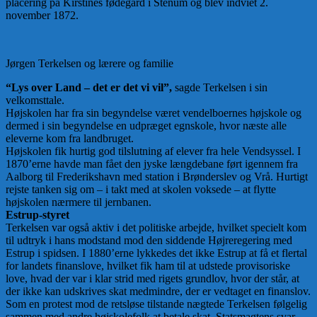
placering på Kirstines fødegård i Stenum og blev indviet 2.
november 1872.
Jørgen Terkelsen og lærere og familie
“Lys over Land – det er det vi vil”,
sagde Terkelsen i sin
velkomsttale.
Højskolen har fra sin begyndelse været vendelboernes højskole og
dermed i sin begyndelse en udpræget egnskole, hvor næste alle
eleverne kom fra landbruget.
Højskolen fik hurtig god tilslutning af elever fra hele Vendsyssel. I
1870’erne havde man fået den jyske længdebane ført igennem fra
Aalborg til Frederikshavn med station i Brønderslev og Vrå. Hurtigt
rejste tanken sig om – i takt med at skolen voksede – at flytte
højskolen nærmere til jernbanen.
Estrup-styret
Terkelsen var også aktiv i det politiske arbejde, hvilket specielt kom
til udtryk i hans modstand mod den siddende Højreregering med
Estrup i spidsen. I 1880’erne lykkedes det ikke Estrup at få et flertal
for landets finanslove, hvilket fik ham til at udstede provisoriske
love, hvad der var i klar strid med rigets grundlov, hvor der står, at
der ikke kan udskrives skat medmindre, der er vedtaget en finanslov.
Som en protest mod de retsløse tilstande nægtede Terkelsen følgelig
sammen med andre højskolefolk at betale skat. Statsmagtens svar