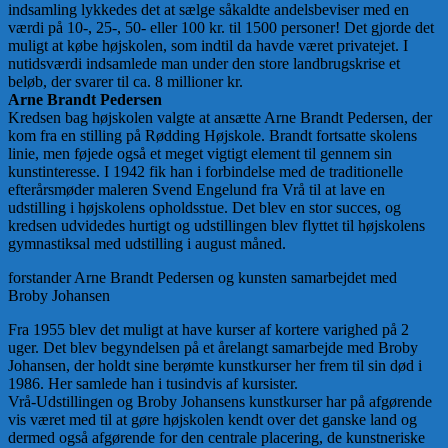
indsamling lykkedes det at sælge såkaldte andelsbeviser med en
værdi på 10-, 25-, 50- eller 100 kr. til 1500 personer! Det gjorde det
muligt at købe højskolen, som indtil da havde været privatejet. I
nutidsværdi indsamlede man under den store landbrugskrise et
beløb, der svarer til ca. 8 millioner kr.
Arne Brandt Pedersen
Kredsen bag højskolen valgte at ansætte Arne Brandt Pedersen, der
kom fra en stilling på Rødding Højskole. Brandt fortsatte skolens
linie, men føjede også et meget vigtigt element til gennem sin
kunstinteresse. I 1942 fik han i forbindelse med de traditionelle
efterårsmøder maleren Svend Engelund fra Vrå til at lave en
udstilling i højskolens opholdsstue. Det blev en stor succes, og
kredsen udvidedes hurtigt og udstillingen blev flyttet til højskolens
gymnastiksal med udstilling i august måned.
forstander Arne Brandt Pedersen og kunsten samarbejdet med
Broby Johansen
Fra 1955 blev det muligt at have kurser af kortere varighed på 2
uger. Det blev begyndelsen på et årelangt samarbejde med Broby
Johansen, der holdt sine berømte kunstkurser her frem til sin død i
1986. Her samlede han i tusindvis af kursister.
Vrå-Udstillingen og Broby Johansens kunstkurser har på afgørende
vis været med til at gøre højskolen kendt over det ganske land og
dermed også afgørende for den centrale placering, de kunstneriske