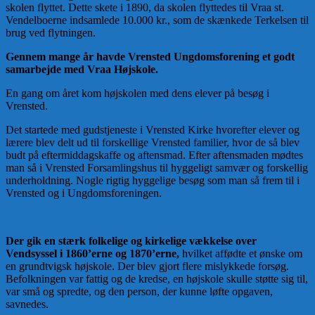
skolen flyttet. Dette skete i 1890, da skolen flyttedes til Vraa st.
Vendelboerne indsamlede 10.000 kr., som de skænkede Terkelsen til
brug ved flytningen.
Gennem mange år havde Vrensted Ungdomsforening et godt
samarbejde med Vraa Højskole.
En gang om året kom højskolen med dens elever på besøg i
Vrensted.
Det startede med gudstjeneste i Vrensted Kirke hvorefter elever og
lærere blev delt ud til forskellige Vrensted familier, hvor de så blev
budt på eftermiddagskaffe og aftensmad. Efter aftensmaden mødtes
man så i Vrensted Forsamlingshus til hyggeligt samvær og forskellig
underholdning. Nogle rigtig hyggelige besøg som man så frem til i
Vrensted og i Ungdomsforeningen.
Der gik en stærk folkelige og kirkelige vækkelse over
Vendsyssel i 1860’erne og 1870’erne,
hvilket affødte et ønske om
en grundtvigsk højskole. Der blev gjort flere mislykkede forsøg.
Befolkningen var fattig og de kredse, en højskole skulle støtte sig til,
var små og spredte, og den person, der kunne løfte opgaven,
savnedes.