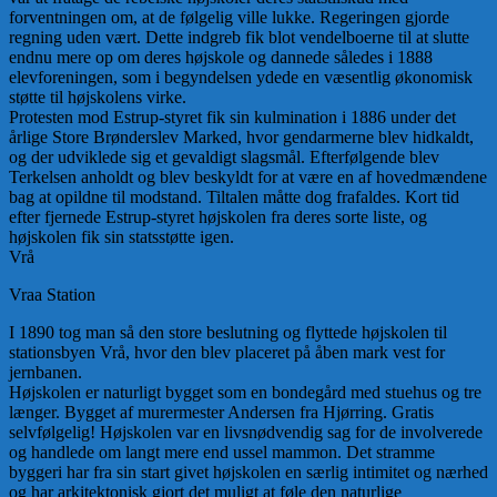
forventningen om, at de følgelig ville lukke. Regeringen gjorde
regning uden vært. Dette indgreb fik blot vendelboerne til at slutte
endnu mere op om deres højskole og dannede således i 1888
elevforeningen, som i begyndelsen ydede en væsentlig økonomisk
støtte til højskolens virke.
Protesten mod Estrup-styret fik sin kulmination i 1886 under det
årlige Store Brønderslev Marked, hvor gendarmerne blev hidkaldt,
og der udviklede sig et gevaldigt slagsmål. Efterfølgende blev
Terkelsen anholdt og blev beskyldt for at være en af hovedmændene
bag at opildne til modstand. Tiltalen måtte dog frafaldes. Kort tid
efter fjernede Estrup-styret højskolen fra deres sorte liste, og
højskolen fik sin statsstøtte igen.
Vrå
Vraa Station
I 1890 tog man så den store beslutning og flyttede højskolen til
stationsbyen Vrå, hvor den blev placeret på åben mark vest for
jernbanen.
Højskolen er naturligt bygget som en bondegård med stuehus og tre
længer. Bygget af murermester Andersen fra Hjørring. Gratis
selvfølgelig! Højskolen var en livsnødvendig sag for de involverede
og handlede om langt mere end ussel mammon. Det stramme
byggeri har fra sin start givet højskolen en særlig intimitet og nærhed
og har arkitektonisk gjort det muligt at føle den naturlige