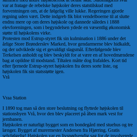
var at fratage de rebelske højskoler deres statstilskud med
forventningen om, at de følgelig ville lukke. Regeringen gjorde
regning uden vært. Dette indgreb fik blot vendelboerne til at slutte
endnu mere op om deres højskole og dannede således i 1888
elevforeningen, som i begyndelsen ydede en væsentlig økonomisk
støtte til højskolens virke.
Protesten mod Estrup-styret fik sin kulmination i 1886 under det
årlige Store Brønderslev Marked, hvor gendarmerne blev hidkaldt,
og der udviklede sig et gevaldigt slagsmål. Efterfølgende blev
Terkelsen anholdt og blev beskyldt for at være en af hovedmændene
bag at opildne til modstand. Tiltalen måtte dog frafaldes. Kort tid
efter fjernede Estrup-styret højskolen fra deres sorte liste, og
højskolen fik sin statsstøtte igen.
Vrå
Vraa Station
I 1890 tog man så den store beslutning og flyttede højskolen til
stationsbyen Vrå, hvor den blev placeret på åben mark vest for
jernbanen.
Højskolen er naturligt bygget som en bondegård med stuehus og tre
længer. Bygget af murermester Andersen fra Hjørring. Gratis
selvfølgelig! Højskolen var en livsnødvendig sag for de involverede