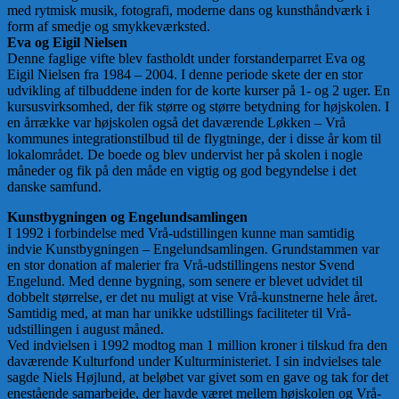
med rytmisk musik, fotografi, moderne dans og kunsthåndværk i
form af smedje og smykkeværksted.
Eva og Eigil Nielsen
Denne faglige vifte blev fastholdt under forstanderparret Eva og
Eigil Nielsen fra 1984 – 2004. I denne periode skete der en stor
udvikling af tilbuddene inden for de korte kurser på 1- og 2 uger. En
kursusvirksomhed, der fik større og større betydning for højskolen. I
en årrække var højskolen også det daværende Løkken – Vrå
kommunes integrationstilbud til de flygtninge, der i disse år kom til
lokalområdet. De boede og blev undervist her på skolen i nogle
måneder og fik på den måde en vigtig og god begyndelse i det
danske samfund.
Kunstbygningen og Engelundsamlingen
I 1992 i forbindelse med Vrå-udstillingen kunne man samtidig
indvie Kunstbygningen – Engelundsamlingen. Grundstammen var
en stor donation af malerier fra Vrå-udstillingens nestor Svend
Engelund. Med denne bygning, som senere er blevet udvidet til
dobbelt størrelse, er det nu muligt at vise Vrå-kunstnerne hele året.
Samtidig med, at man har unikke udstillings faciliteter til Vrå-
udstillingen i august måned.
Ved indvielsen i 1992 modtog man 1 million kroner i tilskud fra den
daværende Kulturfond under Kulturministeriet. I sin indvielses tale
sagde Niels Højlund, at beløbet var givet som en gave og tak for det
enestående samarbejde, der havde været mellem højskolen og Vrå-