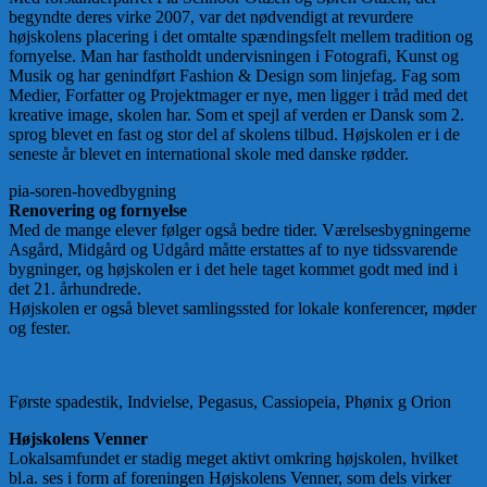
begyndte deres virke 2007, var det nødvendigt at revurdere
højskolens placering i det omtalte spændingsfelt mellem tradition og
fornyelse. Man har fastholdt undervisningen i Fotografi, Kunst og
Musik og har genindført Fashion & Design som linjefag. Fag som
Medier, Forfatter og Projektmager er nye, men ligger i tråd med det
kreative image, skolen har. Som et spejl af verden er Dansk som 2.
sprog blevet en fast og stor del af skolens tilbud. Højskolen er i de
seneste år blevet en international skole med danske rødder.
pia-soren-hovedbygning
Renovering og fornyelse
Med de mange elever følger også bedre tider. Værelsesbygningerne
Asgård, Midgård og Udgård måtte erstattes af to nye tidssvarende
bygninger, og højskolen er i det hele taget kommet godt med ind i
det 21. århundrede.
Højskolen er også blevet samlingssted for lokale konferencer, møder
og fester.
Første spadestik, Indvielse, Pegasus, Cassiopeia, Phønix g Orion
Højskolens Venner
Lokalsamfundet er stadig meget aktivt omkring højskolen, hvilket
bl.a. ses i form af foreningen Højskolens Venner, som dels virker