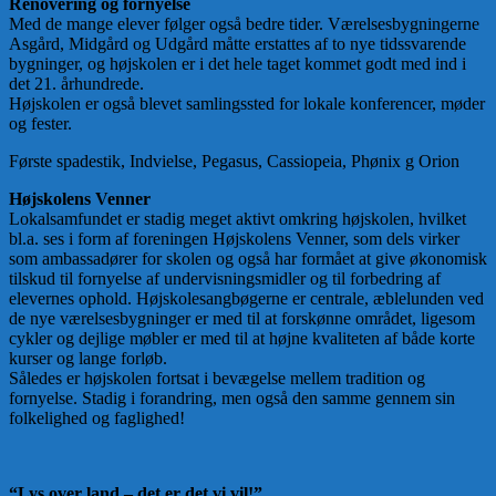
Renovering og fornyelse
Med de mange elever følger også bedre tider. Værelsesbygningerne
Asgård, Midgård og Udgård måtte erstattes af to nye tidssvarende
bygninger, og højskolen er i det hele taget kommet godt med ind i
det 21. århundrede.
Højskolen er også blevet samlingssted for lokale konferencer, møder
og fester.
Første spadestik, Indvielse, Pegasus, Cassiopeia, Phønix g Orion
Højskolens Venner
Lokalsamfundet er stadig meget aktivt omkring højskolen, hvilket
bl.a. ses i form af foreningen Højskolens Venner, som dels virker
som ambassadører for skolen og også har formået at give økonomisk
tilskud til fornyelse af undervisningsmidler og til forbedring af
elevernes ophold. Højskolesangbøgerne er centrale, æblelunden ved
de nye værelsesbygninger er med til at forskønne området, ligesom
cykler og dejlige møbler er med til at højne kvaliteten af både korte
kurser og lange forløb.
Således er højskolen fortsat i bevægelse mellem tradition og
fornyelse. Stadig i forandring, men også den samme gennem sin
folkelighed og faglighed!
“Lys over land – det er det vi vil!”