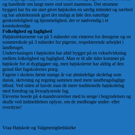
og handlede om langt mere end ussel mammon. Det stramme
byggeri har fra sin start givet højskolen en særlig intimitet og nærhed
og har arkitektonisk gjort det muligt at føle den naturlige
genkendelighed og hjemmelighed, der er nødvendig i et
kostskolemiljø.
Folkelighed og faglighed
Højskolekurserne var på 5 måneder om vinteren for drengene og en
sommerskole på 3 måneder for pigerne, respekterende arbejdet i
landbruget.
Undervisningen i højskolen har altid bygget på en vekselvirkning
mellem folkelighed og faglighed. Man er til alle tider kommet på
højskole for at dygtiggøre sig, men højskolerne har aldrig af den
grund fået fagskolernes præg.
Fagene i skolens første mange år var almindelige skolefag som
dansk, skrivning og regning sammen med mere landbrugsfaglige
tilbud. Ved siden af havde man de mere traditionelle højskolefag
med foredrag og livsoplysende fag.
Eleverne boede på 4-mandsværelser med to senge i begyndelsen og
skulle ved indmeldelsen oplyse, om de medbragte under- eller
overdyne!
Vraa Højskole og Valgmenighedskirke