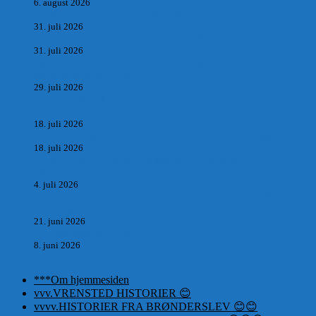
6. august 2026
Antik og Moderne, Ny antikvitetsforretning til Vrensted
31. juli 2026
Manden med museet, der aldrig har åbent.
31. juli 2026
Skrædder Larsen fra Pandrup bliver skrædder i Paris og gifter
sig med mesters datter
29. juli 2026
DEN UTROLIGE HISTORIE OM SÆBYNITTEN, CARL
BAUDER.
18. juli 2026
Vrensted Kirke, Sct. Thøgersvej, Vrensted 9480 Løkken
18. juli 2026
Dagbog fra en rejse på vestkysten af Vendsyssel og Thy
1865. m.m.
4. juli 2026
Marvtræet under Vestenvinden – Rejsen fra Vordingborg til
Nørre Saltum
21. juni 2026
De taknemmeliges sprog
8. juni 2026
***Om hjemmesiden
vvv.VRENSTED HISTORIER 😊
vvvv.HISTORIER FRA BRØNDERSLEV 😊😊