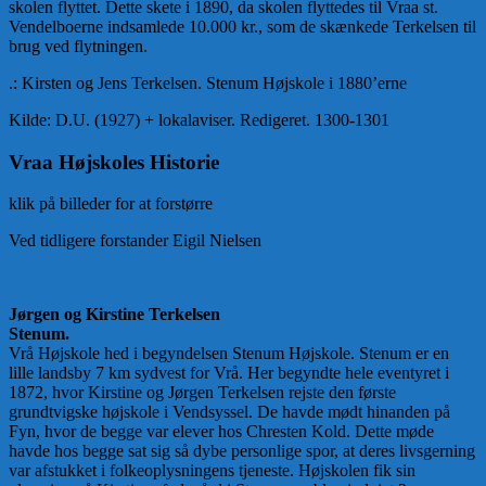
skolen flyttet. Dette skete i 1890, da skolen flyttedes til Vraa st.
Vendelboerne indsamlede 10.000 kr., som de skænkede Terkelsen til
brug ved flytningen.
.: Kirsten og Jens Terkelsen. Stenum Højskole i 1880’erne
Kilde: D.U. (1927) + lokalaviser. Redigeret. 1300-1301
Vraa Højskoles Historie
klik på billeder for at forstørre
Ved tidligere forstander Eigil Nielsen
Jørgen og Kirstine Terkelsen
Stenum.
Vrå Højskole hed i begyndelsen Stenum Højskole. Stenum er en
lille landsby 7 km sydvest for Vrå. Her begyndte hele eventyret i
1872, hvor Kirstine og Jørgen Terkelsen rejste den første
grundtvigske højskole i Vendsyssel. De havde mødt hinanden på
Fyn, hvor de begge var elever hos Chresten Kold. Dette møde
havde hos begge sat sig så dybe personlige spor, at deres livsgerning
var afstukket i folkeoplysningens tjeneste. Højskolen fik sin