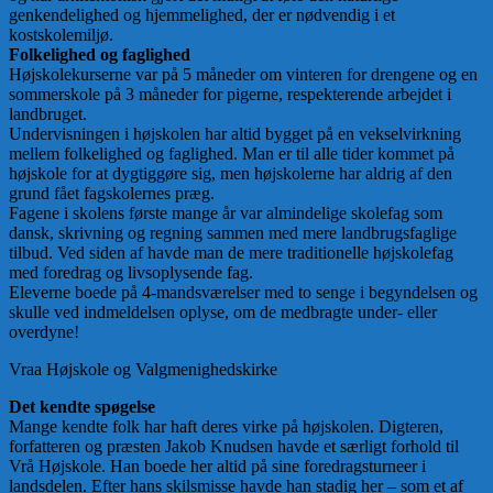
genkendelighed og hjemmelighed, der er nødvendig i et
kostskolemiljø.
Folkelighed og faglighed
Højskolekurserne var på 5 måneder om vinteren for drengene og en
sommerskole på 3 måneder for pigerne, respekterende arbejdet i
landbruget.
Undervisningen i højskolen har altid bygget på en vekselvirkning
mellem folkelighed og faglighed. Man er til alle tider kommet på
højskole for at dygtiggøre sig, men højskolerne har aldrig af den
grund fået fagskolernes præg.
Fagene i skolens første mange år var almindelige skolefag som
dansk, skrivning og regning sammen med mere landbrugsfaglige
tilbud. Ved siden af havde man de mere traditionelle højskolefag
med foredrag og livsoplysende fag.
Eleverne boede på 4-mandsværelser med to senge i begyndelsen og
skulle ved indmeldelsen oplyse, om de medbragte under- eller
overdyne!
Vraa Højskole og Valgmenighedskirke
Det kendte spøgelse
Mange kendte folk har haft deres virke på højskolen. Digteren,
forfatteren og præsten Jakob Knudsen havde et særligt forhold til
Vrå Højskole. Han boede her altid på sine foredragsturneer i
landsdelen. Efter hans skilsmisse havde han stadig her – som et af