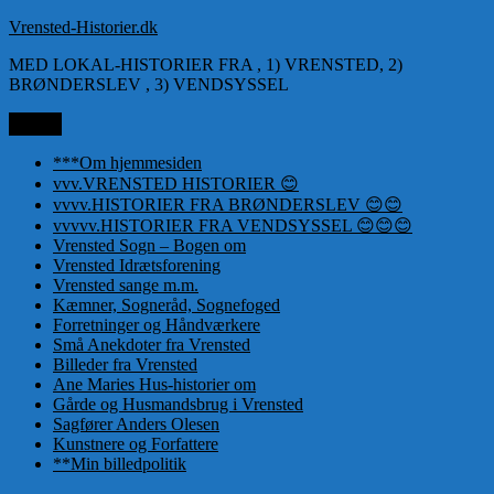
Videre
Vrensted-Historier.dk
til
MED LOKAL-HISTORIER FRA , 1) VRENSTED, 2)
indhold
BRØNDERSLEV , 3) VENDSYSSEL
Menu
***Om hjemmesiden
vvv.VRENSTED HISTORIER 😊
vvvv.HISTORIER FRA BRØNDERSLEV 😊😊
vvvvv.HISTORIER FRA VENDSYSSEL 😊😊😊
Vrensted Sogn – Bogen om
Vrensted Idrætsforening
Vrensted sange m.m.
Kæmner, Sogneråd, Sognefoged
Forretninger og Håndværkere
Små Anekdoter fra Vrensted
Billeder fra Vrensted
Ane Maries Hus-historier om
Gårde og Husmandsbrug i Vrensted
Sagfører Anders Olesen
Kunstnere og Forfattere
**Min billedpolitik