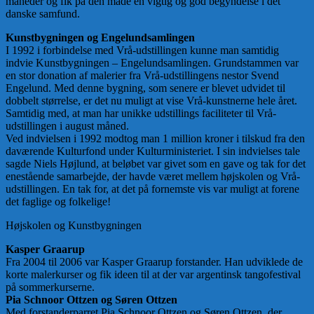
måneder og fik på den måde en vigtig og god begyndelse i det
danske samfund.
Kunstbygningen og Engelundsamlingen
I 1992 i forbindelse med Vrå-udstillingen kunne man samtidig
indvie Kunstbygningen – Engelundsamlingen. Grundstammen var
en stor donation af malerier fra Vrå-udstillingens nestor Svend
Engelund. Med denne bygning, som senere er blevet udvidet til
dobbelt størrelse, er det nu muligt at vise Vrå-kunstnerne hele året.
Samtidig med, at man har unikke udstillings faciliteter til Vrå-
udstillingen i august måned.
Ved indvielsen i 1992 modtog man 1 million kroner i tilskud fra den
daværende Kulturfond under Kulturministeriet. I sin indvielses tale
sagde Niels Højlund, at beløbet var givet som en gave og tak for det
enestående samarbejde, der havde været mellem højskolen og Vrå-
udstillingen. En tak for, at det på fornemste vis var muligt at forene
det faglige og folkelige!
Højskolen og Kunstbygningen
Kasper Graarup
Fra 2004 til 2006 var Kasper Graarup forstander. Han udviklede de
korte malerkurser og fik ideen til at der var argentinsk tangofestival
på sommerkurserne.
Pia Schnoor Ottzen og Søren Ottzen
Med forstanderparret Pia Schnoor Ottzen og Søren Ottzen, der