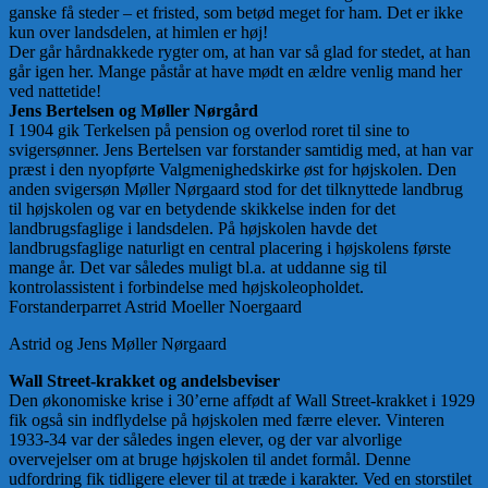
ganske få steder – et fristed, som betød meget for ham. Det er ikke
kun over landsdelen, at himlen er høj!
Der går hårdnakkede rygter om, at han var så glad for stedet, at han
går igen her. Mange påstår at have mødt en ældre venlig mand her
ved nattetide!
Jens Bertelsen og Møller Nørgård
I 1904 gik Terkelsen på pension og overlod roret til sine to
svigersønner. Jens Bertelsen var forstander samtidig med, at han var
præst i den nyopførte Valgmenighedskirke øst for højskolen. Den
anden svigersøn Møller Nørgaard stod for det tilknyttede landbrug
til højskolen og var en betydende skikkelse inden for det
landbrugsfaglige i landsdelen. På højskolen havde det
landbrugsfaglige naturligt en central placering i højskolens første
mange år. Det var således muligt bl.a. at uddanne sig til
kontrolassistent i forbindelse med højskoleopholdet.
Forstanderparret Astrid Moeller Noergaard
Astrid og Jens Møller Nørgaard
Wall Street-krakket og andelsbeviser
Den økonomiske krise i 30’erne affødt af Wall Street-krakket i 1929
fik også sin indflydelse på højskolen med færre elever. Vinteren
1933-34 var der således ingen elever, og der var alvorlige
overvejelser om at bruge højskolen til andet formål. Denne
udfordring fik tidligere elever til at træde i karakter. Ved en storstilet