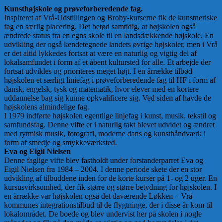
Kunsthøjskole og prøveforberedende fag.
Inspireret af Vrå-Udstillingen og Broby-kurserne fik de kunstneriske
fag en særlig placering. Det betød samtidig, at højskolen også
ændrede status fra en egns skole til en landsdækkende højskole. En
udvikling der også kendetegnede landets øvrige højskoler, men i Vrå
er det altid lykkedes fortsat at være en naturlig og vigtig del af
lokalsamfundet i form af et åbent kultursted for alle. Et arbejde der
fortsat udvikles og prioriteres meget højt. I en årrække tilbød
højskolen et særligt liniefag i prøveforberedende fag til HF i form af
dansk, engelsk, tysk og matematik, hvor elever med en kortere
uddannelse bag sig kunne opkvalificere sig. Ved siden af havde de
højskolens almindelige fag.
I 1979 indførte højskolen egentlige linjefag i kunst, musik, tekstil og
samfundsfag. Denne vifte er i naturlig takt blevet udvidet og ændret
med rytmisk musik, fotografi, moderne dans og kunsthåndværk i
form af smedje og smykkeværksted.
Eva og Eigil Nielsen
Denne faglige vifte blev fastholdt under forstanderparret Eva og
Eigil Nielsen fra 1984 – 2004. I denne periode skete der en stor
udvikling af tilbuddene inden for de korte kurser på 1- og 2 uger. En
kursusvirksomhed, der fik større og større betydning for højskolen. I
en årrække var højskolen også det daværende Løkken – Vrå
kommunes integrationstilbud til de flygtninge, der i disse år kom til
lokalområdet. De boede og blev undervist her på skolen i nogle