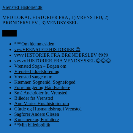
Videre
Vrensted-Historier.dk
til
MED LOKAL-HISTORIER FRA , 1) VRENSTED, 2)
indhold
BRØNDERSLEV , 3) VENDSYSSEL
Menu
***Om hjemmesiden
vvv.VRENSTED HISTORIER 😊
vvvv.HISTORIER FRA BRØNDERSLEV 😊😊
vvvvv.HISTORIER FRA VENDSYSSEL 😊😊😊
Vrensted Sogn – Bogen om
Vrensted Idrætsforening
Vrensted sange m.m.
Kæmner, Sogneråd, Sognefoged
Forretninger og Håndværkere
Små Anekdoter fra Vrensted
Billeder fra Vrensted
Ane Maries Hus-historier om
Gårde og Husmandsbrug i Vrensted
Sagfører Anders Olesen
Kunstnere og Forfattere
**Min billedpolitik