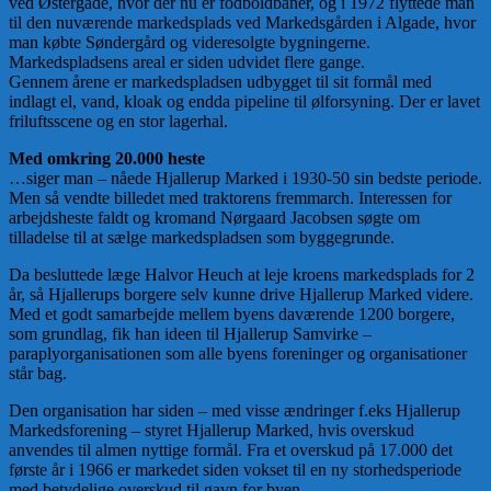
ved Østergade, hvor der nu er fodboldbaner, og i 1972 flyttede man
til den nuværende markedsplads ved Markedsgården i Algade, hvor
man købte Søndergård og videresolgte bygningerne.
Markedspladsens areal er siden udvidet flere gange.
Gennem årene er markedspladsen udbygget til sit formål med
indlagt el, vand, kloak og endda pipeline til ølforsyning. Der er lavet
friluftsscene og en stor lagerhal.
Med omkring 20.000 heste
…siger man – nåede Hjallerup Marked i 1930-50 sin bedste periode.
Men så vendte billedet med traktorens fremmarch. Interessen for
arbejdsheste faldt og kromand Nørgaard Jacobsen søgte om
tilladelse til at sælge markedspladsen som byggegrunde.
Da besluttede læge Halvor Heuch at leje kroens markedsplads for 2
år, så Hjallerups borgere selv kunne drive Hjallerup Marked videre.
Med et godt samarbejde mellem byens daværende 1200 borgere,
som grundlag, fik han ideen til Hjallerup Samvirke –
paraplyorganisationen som alle byens foreninger og organisationer
står bag.
Den organisation har siden – med visse ændringer f.eks Hjallerup
Markedsforening – styret Hjallerup Marked, hvis overskud
anvendes til almen nyttige formål. Fra et overskud på 17.000 det
første år i 1966 er markedet siden vokset til en ny storhedsperiode
med betydelige overskud til gavn for byen.