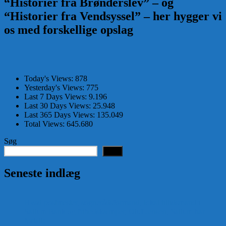
“Historier fra Brønderslev” – og
“Historier fra Vendsyssel” – her hygger vi
os med forskellige opslag
Today's Views:
878
Yesterday's Views:
775
Last 7 Days Views:
9.196
Last 30 Days Views:
25.948
Last 365 Days Views:
135.049
Total Views:
645.680
Søg
Søg
Seneste indlæg
Hvad postmester, sognerådsformand, lokal tillidsmand i
Saltum Bank og frihedskæmper, Oluf Jensen, Saltum har
fortalt: