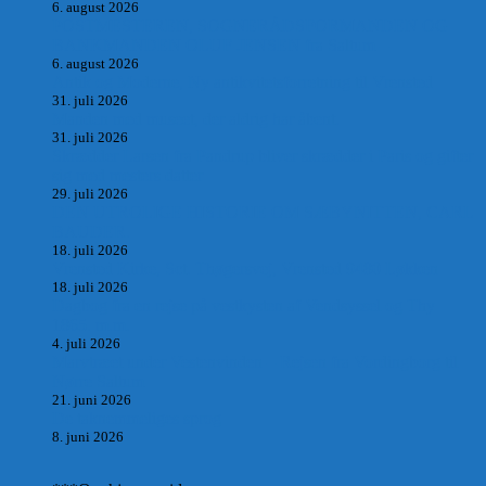
6. august 2026
POSTMESTEREN, SOGNERÅDSFORMANDEN OG
BANKMANDEN OLUF JENSEN fra Saltum –
6. august 2026
Antik og Moderne, Ny antikvitetsforretning til Vrensted
31. juli 2026
Manden med museet, der aldrig har åbent.
31. juli 2026
Skrædder Larsen fra Pandrup bliver skrædder i Paris og gifter
sig med mesters datter
29. juli 2026
DEN UTROLIGE HISTORIE OM SÆBYNITTEN, CARL
BAUDER.
18. juli 2026
Vrensted Kirke, Sct. Thøgersvej, Vrensted 9480 Løkken
18. juli 2026
Dagbog fra en rejse på vestkysten af Vendsyssel og Thy
1865. m.m.
4. juli 2026
Marvtræet under Vestenvinden – Rejsen fra Vordingborg til
Nørre Saltum
21. juni 2026
De taknemmeliges sprog
8. juni 2026