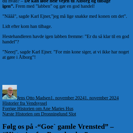
du hvad? –
De kan løbe hele vejen til Ålborg og tilbage
igen”.
Frem med ”labben” og gør en god handel!
”Nååå”, sagde Karl Ejner,”jeg må lige snakke med konen om det”.
Lidt efter kom han tilbage.
Hestehandleren havde igen labben fremme: ”Er du så klar til en god
handel”?
”Neeej”, sagde Karl Ejner. ”For min kone siger, at vi ikke har noget
at gøre i Ålborg”!
Forfatter
Udgivet
Kategor
Jens Otto Madsen
1. november 2024
1. november 2024
Historier fra Vendsyssel
Indlægsnavigation
Forrige
Forrige
Historien om Ane Maries Hus
Næste
indlæg:
Næste
Historien om Dronninglund Slot
indlæg:
Følg os på -“Goe` gamle Vrensted” –