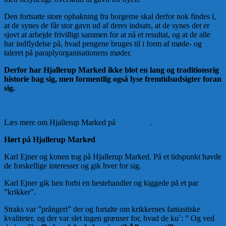
Den fortsatte store opbakning fra borgerne skal derfor nok findes i,
at de synes de får stor gavn ud af deres indsats, at de synes det er
sjovt at arbejde frivilligt sammen for at nå et resultat, og at de alle
har indflydelse på, hvad pengene bruges til i form af møde- og
taleret på paraplyorganisationens møder.
Derfor har Hjallerup Marked ikke blot en lang og traditionsrig
historie bag sig, men formentlig også lyse fremtidsudsigter foran
sig.
Læs mere om Hjallerup Marked på
Wikipedia
.
Hørt på Hjallerup Marked
Karl Ejner og konen tog på Hjallerup Marked. På et tidspunkt havde
de forskellige interesser og gik hver for sig.
Karl Ejner gik hen forbi en hestehandler og kiggede på et par
”krikker”.
Straks var ”prångeri” der og fortalte om krikkernes fantastiske
kvaliteter, og der var slet ingen grænser for, hvad de ku`: ” Og ved