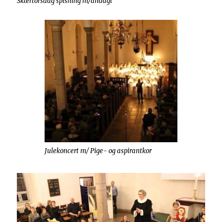
Skærtorsdag spisning m/andagt
Julekoncert m/ Pige- og aspirantkor