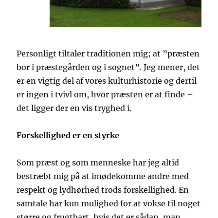
Personligt tiltaler traditionen mig; at ”præsten
bor i præstegården og i sognet”. Jeg mener, det
er en vigtig del af vores kulturhistorie og dertil
er ingen i tvivl om, hvor præsten er at finde –
det ligger der en vis tryghed i.
Forskellighed er en styrke
Som præst og som menneske har jeg altid
bestræbt mig på at imødekomme andre med
respekt og lydhørhed trods forskellighed. En
samtale har kun mulighed for at vokse til noget
større og frugtbart, hvis det er sådan, man