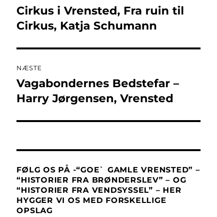
Cirkus i Vrensted, Fra ruin til
Forrige
indlæg:
Cirkus, Katja Schumann
NÆSTE
Vagabondernes Bedstefar –
Næste
indlæg:
Harry Jørgensen, Vrensted
FØLG OS PÅ -“GOE` GAMLE VRENSTED” –
“HISTORIER FRA BRØNDERSLEV” – OG
“HISTORIER FRA VENDSYSSEL” – HER
HYGGER VI OS MED FORSKELLIGE
OPSLAG