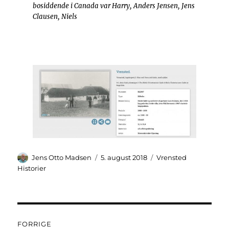
bosiddende i Canada var Harry, Anders Jensen, Jens
Clausen, Niels
Forfatter
Udgivet
Kategorier
Jens Otto Madsen
5. august 2018
Vrensted
Historier
Indlægsnavigation
FORRIGE