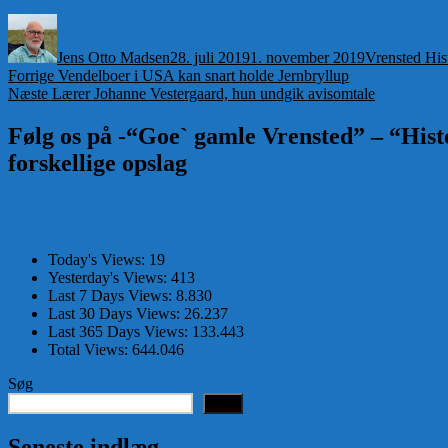
Forfatter
Udgivet
Kategorier
Jens Otto Madsen
28. juli 2019
1. november 2019
Vrensted His
Indlægsnavigation
Forrige
Forrige
Vendelboer i USA kan snart holde Jernbryllup
Næste
indlæg:
Næste
Lærer Johanne Vestergaard, hun undgik avisomtale
indlæg:
Følg os på -“Goe` gamle Vrensted” – “Histo
forskellige opslag
Today's Views:
19
Yesterday's Views:
413
Last 7 Days Views:
8.830
Last 30 Days Views:
26.237
Last 365 Days Views:
133.443
Total Views:
644.046
Søg
Søg
Seneste indlæg