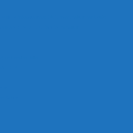
 Bank og frihedskæmper, Oluf Jensen, Saltum har fortalt:
ANDEN OLUF JENSEN fra Saltum –
ig med mesters datter
BAUDER.
 m.m.
rre Saltum