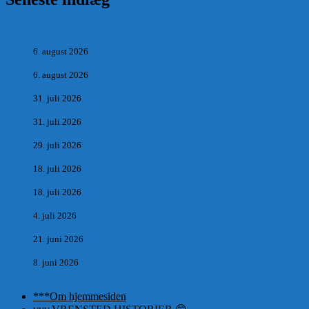
Hvad postmester, sognerådsformand, lokal tillidsmand i Saltum
6. august 2026
POSTMESTEREN, SOGNERÅDSFORMANDEN OG BANKM
6. august 2026
Antik og Moderne, Ny antikvitetsforretning til Vrensted
31. juli 2026
Manden med museet, der aldrig har åbent.
31. juli 2026
Skrædder Larsen fra Pandrup bliver skrædder i Paris og gifter s
29. juli 2026
DEN UTROLIGE HISTORIE OM SÆBYNITTEN, CARL 
18. juli 2026
Vrensted Kirke, Sct. Thøgersvej, Vrensted 9480 Løkken
18. juli 2026
Dagbog fra en rejse på vestkysten af Vendsyssel og Thy 1865.
4. juli 2026
Marvtræet under Vestenvinden – Rejsen fra Vordingborg til Nø
21. juni 2026
De taknemmeliges sprog
8. juni 2026
***Om hjemmesiden