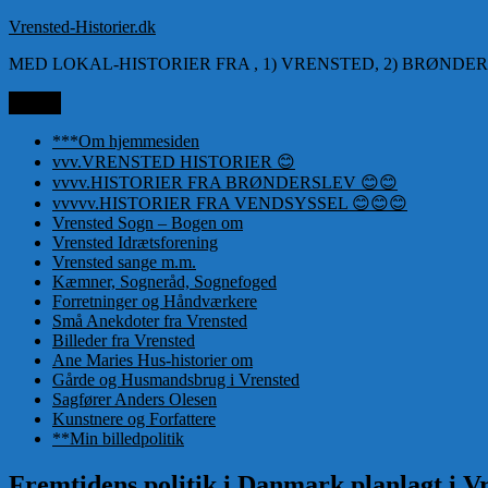
Videre
Vrensted-Historier.dk
til
MED LOKAL-HISTORIER FRA , 1) VRENSTED, 2) BRØNDER
indhold
Menu
***Om hjemmesiden
vvv.VRENSTED HISTORIER 😊
vvvv.HISTORIER FRA BRØNDERSLEV 😊😊
vvvvv.HISTORIER FRA VENDSYSSEL 😊😊😊
Vrensted Sogn – Bogen om
Vrensted Idrætsforening
Vrensted sange m.m.
Kæmner, Sogneråd, Sognefoged
Forretninger og Håndværkere
Små Anekdoter fra Vrensted
Billeder fra Vrensted
Ane Maries Hus-historier om
Gårde og Husmandsbrug i Vrensted
Sagfører Anders Olesen
Kunstnere og Forfattere
**Min billedpolitik
Fremtidens politik i Danmark planlagt i Vr