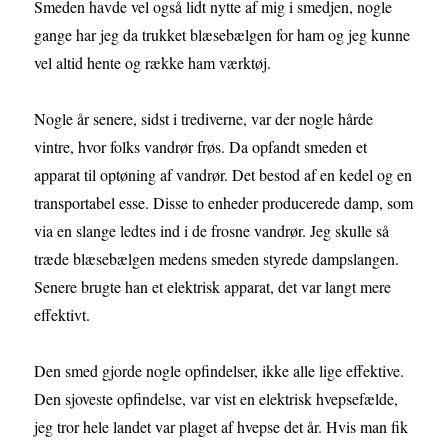
Smeden havde vel også lidt nytte af mig i smedjen, nogle
gange har jeg da trukket blæsebælgen for ham og jeg kunne
vel altid hente og række ham værktøj.
Nogle år senere, sidst i trediverne, var der nogle hårde
vintre, hvor folks vandrør frøs. Da opfandt smeden et
apparat til optøning af vandrør. Det bestod af en kedel og en
transportabel esse. Disse to enheder producerede damp, som
via en slange ledtes ind i de frosne vandrør. Jeg skulle så
træde blæsebælgen medens smeden styrede dampslangen.
Senere brugte han et elektrisk apparat, det var langt mere
effektivt.
Den smed gjorde nogle opfindelser, ikke alle lige effektive.
Den sjoveste opfindelse, var vist en elektrisk hvepsefælde,
jeg tror hele landet var plaget af hvepse det år. Hvis man fik