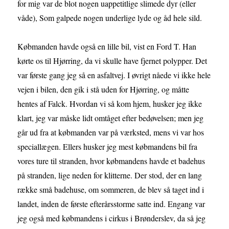
for mig var de blot nogen uappetitlige slimede dyr (eller
våde), Som galpede nogen underlige lyde og åd hele sild.
Købmanden havde også en lille bil, vist en Ford T. Han
kørte os til Hjørring, da vi skulle have fjernet polypper. Det
var første gang jeg så en asfaltvej. I øvrigt nåede vi ikke hele
vejen i bilen, den gik i stå uden for Hjørring, og måtte
hentes af Falck. Hvordan vi så kom hjem, husker jeg ikke
klart, jeg var måske lidt omtåget efter bedøvelsen; men jeg
går ud fra at købmanden var på værksted, mens vi var hos
speciallægen. Ellers husker jeg mest købmandens bil fra
vores ture til stranden, hvor købmandens havde et badehus
på stranden, lige neden for klitterne. Der stod, der en lang
række små badehuse, om sommeren, de blev så taget ind i
landet, inden de første efterårsstorme satte ind. Engang var
jeg også med købmandens i cirkus i Brønderslev, da så jeg