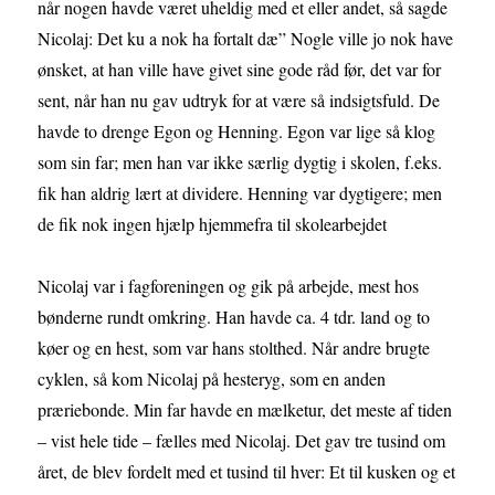
når nogen havde været uheldig med et eller andet, så sagde
Nicolaj: Det ku a nok ha fortalt dæ” Nogle ville jo nok have
ønsket, at han ville have givet sine gode råd før, det var for
sent, når han nu gav udtryk for at være så indsigtsfuld. De
havde to drenge Egon og Henning. Egon var lige så klog
som sin far; men han var ikke særlig dygtig i skolen, f.eks.
fik han aldrig lært at dividere. Henning var dygtigere; men
de fik nok ingen hjælp hjemmefra til skolearbejdet
Nicolaj var i fagforeningen og gik på arbejde, mest hos
bønderne rundt omkring. Han havde ca. 4 tdr. land og to
køer og en hest, som var hans stolthed. Når andre brugte
cyklen, så kom Nicolaj på hesteryg, som en anden
præriebonde. Min far havde en mælketur, det meste af tiden
– vist hele tide – fælles med Nicolaj. Det gav tre tusind om
året, de blev fordelt med et tusind til hver: Et til kusken og et