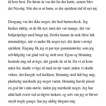
til hver hest. De første år var det far der kørte, senere blev
det Nicolaj. Når der er ni børn, er der sjældent råd til nyt tøj.
Dengang var der ikke noget, der hed børnecheck. Jeg
husker aldrig, at de fik nyt; men der var mange, der var
behjælpelige med brugt tøj. Derfor kunne de nok blive lidt
misundelige, når vi andre fik noget nyt, det skete i øvrigt
sjældent. Engang fik jeg et par nye gummistøvler, som jeg
selvfølgelig var glad ved og stolt over. Egon og Henning
hentede mig ud at lege, det gjorde de så tit. Da vi så kom
uden for, skulle vi lige af med en tår vand, inden vi skulle
videre, det foregik ved hækken. Henning stod lidt bag mig,
pludselig mærkede jeg noget varmt. Henning havde pisset
en god tår i min støvle, inden jeg mærkede noget. Jeg har
altid haft svært ved at tilgive luskeri, og selv om jeg er blevet
snydt nogle gange, har jeg aldrig tilegnet mig