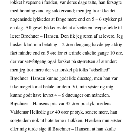
lokket hvepsene i fælden, var deres dage talte, han forsøgte
med honningvand og sukkervand; men jeg tror ikke det
nogensinde lykkedes at fange mere end en 5 – 6 stykker på
en dag. Alligevel lykkedes det at afsætte en hvepsefælde til
lærer Brøchner – Hansen. Den fik jeg æren af at levere. Jeg
husker klart min betaling – 2 ører dengang havde jeg aldrig
fået mindre end en 5 øre for et ærinde enkelte gange 10 øre,
der var selvfølgelig også forskel på størrelsen af ærinder:
men jeg tror mere der var forskel på folks “ødselhed”.
Brøchner -Hansen kunne godt lide duesteg, men han var
ikke meget for at betale for dem. Vi, min søster og mig,
kunne godt have levret 4 – 6 dueunger om måneden.
Brøchner – Hansens pris var 35 ører pr. styk, medens
Valdemar Helledie gav 40 ører pr styk, senere mere, han
solgte dem nok til hotellerne i Løkken. Hverken min søster
eller mig turde sige til Brøchner – Hansen, at han skulle