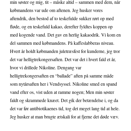
min søster og mig, tit – måske altid – sammen med dem, når
købmandens var ude om aftenen. Jeg husker vores
aftendrik, den bestod af to teskefulde sukker rørt op med
fløde, og en teskefuld kakao, derefter fyldtes koppen op
med kogende vand. Det gav en herlig kakaodrik. Vi kom en
del sammen med købmandens. På kaffeslabberas niveau.
Hvert år holdt købmanden juletræsfest for kunderne, jeg tror
det var helligtrekongersaften. Det var det i hvert fald et år,
hvor vi drillede Nikoline. Dengang var
helligtrekongersaften en “ballade” aften på samme måde
som nytårsaften her i Vendsyssel. Nikoline smed en spand
vand efter os, vist uden at ramme nogen; Men min søster
faldt og skrammede knæet. Det gik der betændelse i, og da
det var før antibiotikaenes tid, tog det meget lang tid at hele.
Jeg husker at man brugte ætskali for at fjerne det døde væv.