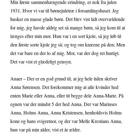
Min første sammenhængende erindring, er nok fra julen
1931. Hvor vi var til børnejuletræ i forsamlingshuset. Jeg
husker en masse glade børn. Det blev vist lidt overvældende
for mig, jeg havde aldrig set så mange børn, så jeg kom til at
længes efter min mor. Hun var i en sort kjole, så jeg løb til
den første sorte kjole jeg så; og tog om knæene på den; Men
det var bare en der lo af mig. Mor, var der dog ret hurtigt.
Det var vist et glædeligt gensyn.
Anaer – Der er en god grund til, at jeg hele tiden skriver
Anna Sørensen. Det forekommer mig at alle kvinder hed
enten Marie eller Anna, eller tit begge dele Anna-Marie. På
egnen var der mindst 5 der hed Anna. Der var Mariuses
Anna, Holms Anna, Anna Kristensen, henholdsvis Holms
kone og hans svigermor, og der var Melle Krestians Anna,
hun var på min alder, vist et år ældre.