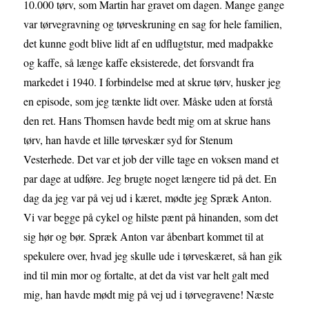
10.000 tørv, som Martin har gravet om dagen. Mange gange
var tørvegravning og tørveskruning en sag for hele familien,
det kunne godt blive lidt af en udflugtstur, med madpakke
og kaffe, så længe kaffe eksisterede, det forsvandt fra
markedet i 1940. I forbindelse med at skrue tørv, husker jeg
en episode, som jeg tænkte lidt over. Måske uden at forstå
den ret. Hans Thomsen havde bedt mig om at skrue hans
tørv, han havde et lille tørveskær syd for Stenum
Vesterhede. Det var et job der ville tage en voksen mand et
par dage at udføre. Jeg brugte noget længere tid på det. En
dag da jeg var på vej ud i kæret, mødte jeg Spræk Anton.
Vi var begge på cykel og hilste pænt på hinanden, som det
sig hør og bør. Spræk Anton var åbenbart kommet til at
spekulere over, hvad jeg skulle ude i tørveskæret, så han gik
ind til min mor og fortalte, at det da vist var helt galt med
mig, han havde mødt mig på vej ud i tørvegravene! Næste