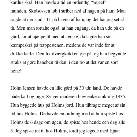
kardus skrå. Han havde altid en ordentlig “vejeel” i
munden. Skråsovsen løb i striber ned af hagen på ham. Man
sagde at der stod 111 på hagen af ham, og det har jeg set så
tit. Men man fortalte også, at han engang, da han ude på en
gård, for at hjælpe til med at tærske, da lagde han sin
kæmpeskrå på trappestenen, medens de var inde for at
drikke kaffe. Den fik dværgkokken øje på, og han begyndte
straks at gøre haneben til den, i den tro at det var en sort
høne!
Holm Jensen havde en lille gård på 30 tdr. land. De havde
både karl og pige. Sviger moderen blev enke omkring 1935.
Hun byggede hus på Holms jord. Hun tilbragte meget af sin
tid hos Holms. De havde en ordning med at hun spiste hos
Holms de 6 dage om ugen, de spiste hos hende een dag alle
5. Jeg spiste ret tit hos Holms, fordi jeg legede med Ejnar