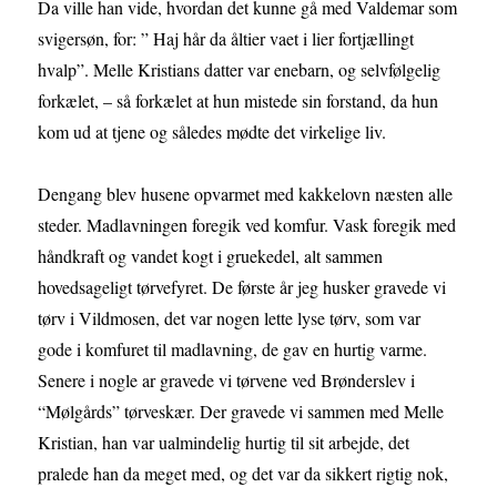
Da ville han vide, hvordan det kunne gå med Valdemar som
svigersøn, for: ” Haj hår da åltier vaet i lier fortjællingt
hvalp”. Melle Kristians datter var enebarn, og selvfølgelig
forkælet, – så forkælet at hun mistede sin forstand, da hun
kom ud at tjene og således mødte det virkelige liv.
Dengang blev husene opvarmet med kakkelovn næsten alle
steder. Madlavningen foregik ved komfur. Vask foregik med
håndkraft og vandet kogt i gruekedel, alt sammen
hovedsageligt tørvefyret. De første år jeg husker gravede vi
tørv i Vildmosen, det var nogen lette lyse tørv, som var
gode i komfuret til madlavning, de gav en hurtig varme.
Senere i nogle ar gravede vi tørvene ved Brønderslev i
“Mølgårds” tørveskær. Der gravede vi sammen med Melle
Kristian, han var ualmindelig hurtig til sit arbejde, det
pralede han da meget med, og det var da sikkert rigtig nok,