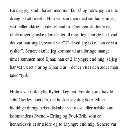
En dag jeg stod i haven med min far, så og hørte jeg en lille
dreng, skråt overfor. Han var sammen med sin far, som jeg
vist heller aldrig havde set endnu. Drengen sludrede og
råbte noget ganske uforståeligt til mig. Jeg spurgte far hvad
det var han sagde, svaret var:” Det ved jeg ikke, han er vist
tysker”. Senere skulle jeg komme til at tilbringe mange
timer sammen med Ejnar, han er 2 år yngre end mig, så jeg
har vel været 4 år og Ejnar 2 år – det er vist i den alder man
taler “tysk”.
Holms var nok nylig flyttet til egnen. Før de kom, havde
Juhl Gjerløv boet der, det husker jeg dog ikke. Mine
hidtidige drengebekendtskaber var mest, eller måske kun,
købmandens Svend – Erling og Poul-Erik, som er
henholdsvis et år ældre og to år yngre end mig. Senere var