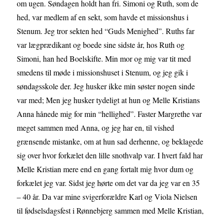
om ugen. Søndagen holdt han fri. Simoni og Ruth, som de
hed, var medlem af en sekt, som havde et missionshus i
Stenum. Jeg tror sekten hed “Guds Menighed”. Ruths far
var lægprædikant og boede sine sidste år, hos Ruth og
Simoni, han hed Boelskifte. Min mor og mig var tit med
smedens til møde i missionshuset i Stenum, og jeg gik i
søndagsskole der. Jeg husker ikke min søster nogen sinde
var med; Men jeg husker tydeligt at hun og Melle Kristians
Anna hånede mig for min “hellighed”. Faster Margrethe var
meget sammen med Anna, og jeg har en, til vished
grænsende mistanke, om at hun sad derhenne, og beklagede
sig over hvor forkælet den lille snothvalp var. I hvert fald har
Melle Kristian mere end en gang fortalt mig hvor dum og
forkælet jeg var. Sidst jeg hørte om det var da jeg var en 35
– 40 år. Da var mine svigerforældre Karl og Viola Nielsen
til fødselsdagsfest i Rønnebjerg sammen med Melle Kristian,