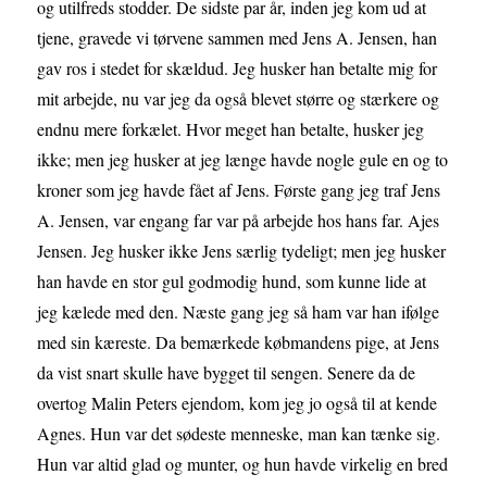
og utilfreds stodder. De sidste par år, inden jeg kom ud at
tjene, gravede vi tørvene sammen med Jens A. Jensen, han
gav ros i stedet for skældud. Jeg husker han betalte mig for
mit arbejde, nu var jeg da også blevet større og stærkere og
endnu mere forkælet. Hvor meget han betalte, husker jeg
ikke; men jeg husker at jeg længe havde nogle gule en og to
kroner som jeg havde fået af Jens. Første gang jeg traf Jens
A. Jensen, var engang far var på arbejde hos hans far. Ajes
Jensen. Jeg husker ikke Jens særlig tydeligt; men jeg husker
han havde en stor gul godmodig hund, som kunne lide at
jeg kælede med den. Næste gang jeg så ham var han ifølge
med sin kæreste. Da bemærkede købmandens pige, at Jens
da vist snart skulle have bygget til sengen. Senere da de
overtog Malin Peters ejendom, kom jeg jo også til at kende
Agnes. Hun var det sødeste menneske, man kan tænke sig.
Hun var altid glad og munter, og hun havde virkelig en bred