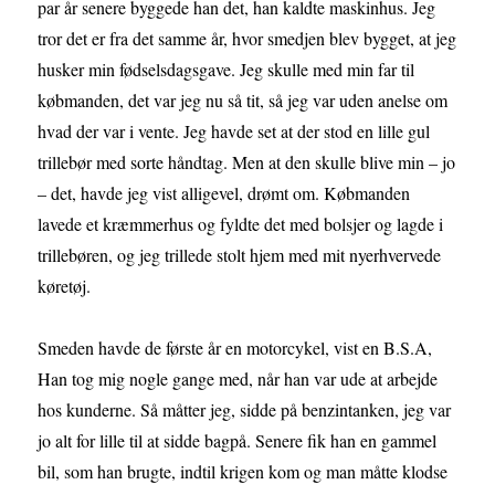
par år senere byggede han det, han kaldte maskinhus. Jeg
tror det er fra det samme år, hvor smedjen blev bygget, at jeg
husker min fødselsdagsgave. Jeg skulle med min far til
købmanden, det var jeg nu så tit, så jeg var uden anelse om
hvad der var i vente. Jeg havde set at der stod en lille gul
trillebør med sorte håndtag. Men at den skulle blive min – jo
– det, havde jeg vist alligevel, drømt om. Købmanden
lavede et kræmmerhus og fyldte det med bolsjer og lagde i
trillebøren, og jeg trillede stolt hjem med mit nyerhvervede
køretøj.
Smeden havde de første år en motorcykel, vist en B.S.A,
Han tog mig nogle gange med, når han var ude at arbejde
hos kunderne. Så måtter jeg, sidde på benzintanken, jeg var
jo alt for lille til at sidde bagpå. Senere fik han en gammel
bil, som han brugte, indtil krigen kom og man måtte klodse