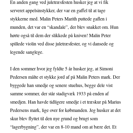
En anden gang ved juletræsfesten husker jeg at vi fik
serveret appelsinstykker, der var en gaffel til at tage
stykkerne med. Malin Peters Marith puttede gaflen i
munden, det var en “skandale”, der blev snakket om. Hun
hørte også til dem der slikkede på kniven! Malin Peter
spillede violin ved disse juletræsfester, og vi dansede og
legende sanglege.
I den sommer hvor jeg fyldte 5 år husker jeg, at Simoni
Pedersen målte et stykke jord af på Malin Peters mark. Der
byggede han smedje og senere stuehus, begge dele vist
samme sommer, der står stadigvæk 1933 på enden af
smedjen. Han havde tidligere smedje i et træskur på Marius
Pedersens mark, lige over for købmanden. Jeg husker at det
skur blev flyttet til den nye grund og brugt som
“lagerbygning”, der var en 8-10 mand om at bære det. Et