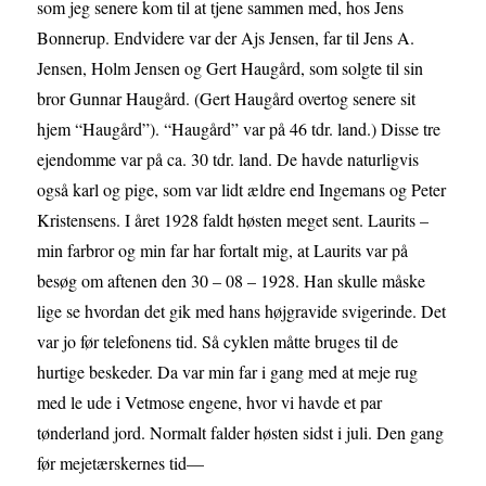
som jeg senere kom til at tjene sammen med, hos Jens
Bonnerup. Endvidere var der Ajs Jensen, far til Jens A.
Jensen, Holm Jensen og Gert Haugård, som solgte til sin
bror Gunnar Haugård. (Gert Haugård overtog senere sit
hjem “Haugård”). “Haugård” var på 46 tdr. land.) Disse tre
ejendomme var på ca. 30 tdr. land. De havde naturligvis
også karl og pige, som var lidt ældre end Ingemans og Peter
Kristensens. I året 1928 faldt høsten meget sent. Laurits –
min farbror og min far har fortalt mig, at Laurits var på
besøg om aftenen den 30 – 08 – 1928. Han skulle måske
lige se hvordan det gik med hans højgravide svigerinde. Det
var jo før telefonens tid. Så cyklen måtte bruges til de
hurtige beskeder. Da var min far i gang med at meje rug
med le ude i Vetmose engene, hvor vi havde et par
tønderland jord. Normalt falder høsten sidst i juli. Den gang
før mejetærskernes tid—