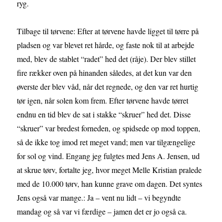
ryg.
Tilbage til tørvene: Efter at tørvene havde ligget til tørre på
pladsen og var blevet ret hårde, og faste nok til at arbejde
med, blev de stablet “radet” hed det (råje). Der blev stillet
fire rækker oven på hinanden således, at det kun var den
øverste der blev våd, når det regnede, og den var ret hurtig
tør igen, når solen kom frem. Efter tørvene havde tørret
endnu en tid blev de sat i stakke “skruer” hed det. Disse
“skruer” var bredest forneden, og spidsede op mod toppen,
så de ikke tog imod ret meget vand; men var tilgængelige
for sol og vind. Engang jeg fulgtes med Jens A. Jensen, ud
at skrue tørv, fortalte jeg, hvor meget Melle Kristian pralede
med de 10.000 tørv, han kunne grave om dagen. Det syntes
Jens også var mange.: Ja – vent nu lidt – vi begyndte
mandag og så var vi færdige – jamen det er jo også ca.