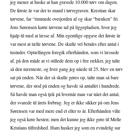
jeg mener at huske at han gravede 10.000 tørv om dagen.
De første år var der to mand i tørvegraven. Krestian skar
tørvene, far “rimmede overjorden af og skar “bænken” fri.
Jens Sørensen kørte tørvene ud på liggepladsen, hvor jeg
hjalp til med at læsse af. Min egentlige opgave det første år
var mest at tælle tørvene. De skulle vel betales efter antal i
tusinder. Optællingen foregik efterhånden, som vi læssede
af, på den måde at vi stillede dem op i fire rækker, jeg talte
så den nærmeste, og hver gang jeg nåede til 25, blev en tørv
sat på enden. Når der så skulle gøres op, talte man så bare
tørvene, der stod på enden og havde så antallet i hundrede.
Så havde man også tjek på hvornår man var nået det antal,
der svarede til årets forbrug. Jeg er ikke sikker på om Jens
Sørensen var med mere end et eller to år. Efterhånden ville
jeg også køre hesten; men det kunne jeg ikke gøre til Melle
Kristians tilfredshed. Ham husker jeg som en evindelig sur