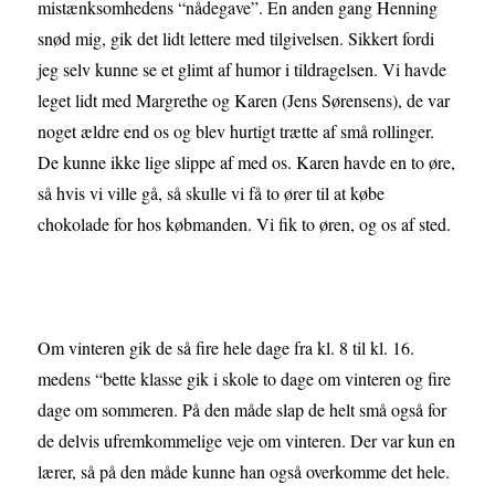
mistænksomhedens “nådegave”. En anden gang Henning
snød mig, gik det lidt lettere med tilgivelsen. Sikkert fordi
jeg selv kunne se et glimt af humor i tildragelsen. Vi havde
leget lidt med Margrethe og Karen (Jens Sørensens), de var
noget ældre end os og blev hurtigt trætte af små rollinger.
De kunne ikke lige slippe af med os. Karen havde en to øre,
så hvis vi ville gå, så skulle vi få to ører til at købe
chokolade for hos købmanden. Vi fik to øren, og os af sted.
Om vinteren gik de så fire hele dage fra kl. 8 til kl. 16.
medens “bette klasse gik i skole to dage om vinteren og fire
dage om sommeren. På den måde slap de helt små også for
de delvis ufremkommelige veje om vinteren. Der var kun en
lærer, så på den måde kunne han også overkomme det hele.