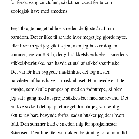
for første gang en elefant, så det har været før turen i
zoologisk have med smedens.
Jeg tilbragte meget tid hos smeden de første år af min
barndom. Det er ikke til at vide hvor meget jeg gjorde nytte,
eller hvor meget jeg gik i vejen; men jeg husker dog en
sommer, jeg var 8-9 år, der gik stikkelsbærdræber i smedens
stikkelsbærbuske, han havde et utal af stikkelsbærbuske.
Det var før han byggede maskinhus, det tog næsten
halvdelen af hans have, – maskinhuset. Han lavede en lille
sprøjte, som skulle pumpes op med en fodpumpe, så blev
jeg sat i gang med at sprøjte stikkelsbær med sæbevand. Det
er ikke sikkert det hjalp ret meget, for når jeg var færdig,
skulle jeg bare begynde forfra, sådan husker jeg det i hvert
fald. Den sommer kaldte smeden mig for sprøjtemester
Sørensen. Den fine titel var nok en belønning for al min flid.