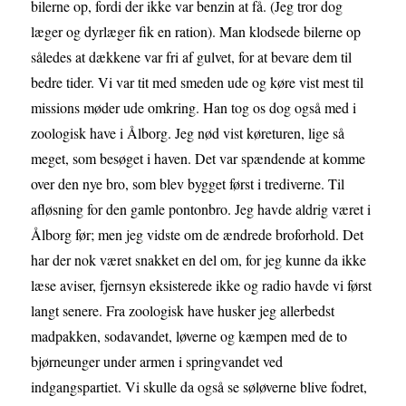
bilerne op, fordi der ikke var benzin at få. (Jeg tror dog
læger og dyrlæger fik en ration). Man klodsede bilerne op
således at dækkene var fri af gulvet, for at bevare dem til
bedre tider. Vi var tit med smeden ude og køre vist mest til
missions møder ude omkring. Han tog os dog også med i
zoologisk have i Ålborg. Jeg nød vist køreturen, lige så
meget, som besøget i haven. Det var spændende at komme
over den nye bro, som blev bygget først i trediverne. Til
afløsning for den gamle pontonbro. Jeg havde aldrig været i
Ålborg før; men jeg vidste om de ændrede broforhold. Det
har der nok været snakket en del om, for jeg kunne da ikke
læse aviser, fjernsyn eksisterede ikke og radio havde vi først
langt senere. Fra zoologisk have husker jeg allerbedst
madpakken, sodavandet, løverne og kæmpen med de to
bjørneunger under armen i springvandet ved
indgangspartiet. Vi skulle da også se søløverne blive fodret,