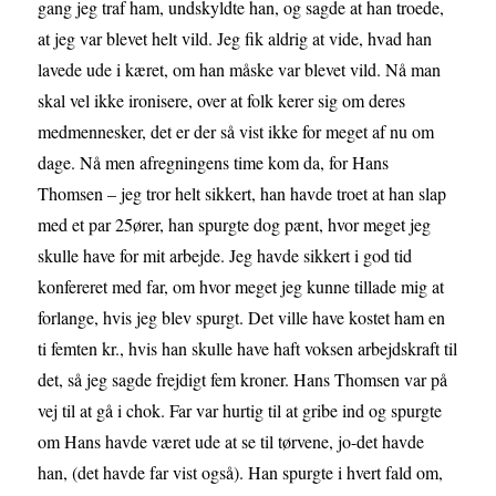
gang jeg traf ham, undskyldte han, og sagde at han troede,
at jeg var blevet helt vild. Jeg fik aldrig at vide, hvad han
lavede ude i kæret, om han måske var blevet vild. Nå man
skal vel ikke ironisere, over at folk kerer sig om deres
medmennesker, det er der så vist ikke for meget af nu om
dage. Nå men afregningens time kom da, for Hans
Thomsen – jeg tror helt sikkert, han havde troet at han slap
med et par 25ører, han spurgte dog pænt, hvor meget jeg
skulle have for mit arbejde. Jeg havde sikkert i god tid
konfereret med far, om hvor meget jeg kunne tillade mig at
forlange, hvis jeg blev spurgt. Det ville have kostet ham en
ti femten kr., hvis han skulle have haft voksen arbejdskraft til
det, så jeg sagde frejdigt fem kroner. Hans Thomsen var på
vej til at gå i chok. Far var hurtig til at gribe ind og spurgte
om Hans havde været ude at se til tørvene, jo-det havde
han, (det havde far vist også). Han spurgte i hvert fald om,