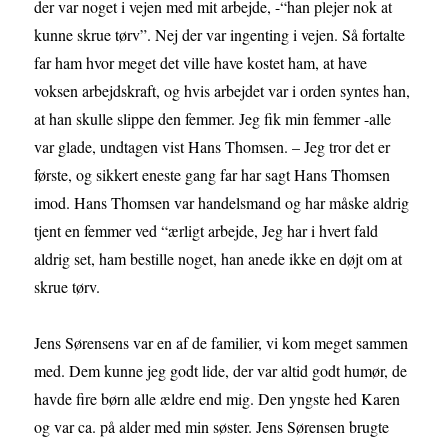
der var noget i vejen med mit arbejde, -“han plejer nok at
kunne skrue tørv”. Nej der var ingenting i vejen. Så fortalte
far ham hvor meget det ville have kostet ham, at have
voksen arbejdskraft, og hvis arbejdet var i orden syntes han,
at han skulle slippe den femmer. Jeg fik min femmer -alle
var glade, undtagen vist Hans Thomsen. – Jeg tror det er
første, og sikkert eneste gang far har sagt Hans Thomsen
imod. Hans Thomsen var handelsmand og har måske aldrig
tjent en femmer ved “ærligt arbejde, Jeg har i hvert fald
aldrig set, ham bestille noget, han anede ikke en døjt om at
skrue tørv.
Jens Sørensens var en af de familier, vi kom meget sammen
med. Dem kunne jeg godt lide, der var altid godt humør, de
havde fire børn alle ældre end mig. Den yngste hed Karen
og var ca. på alder med min søster. Jens Sørensen brugte