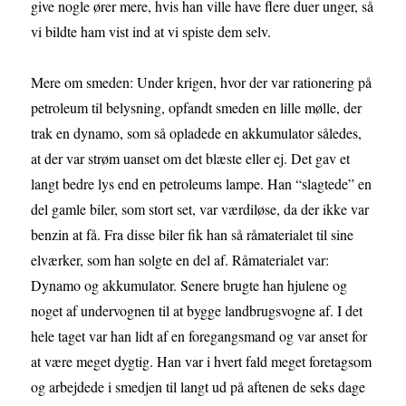
give nogle ører mere, hvis han ville have flere duer unger, så
vi bildte ham vist ind at vi spiste dem selv.
Mere om smeden: Under krigen, hvor der var rationering på
petroleum til belysning, opfandt smeden en lille mølle, der
trak en dynamo, som så opladede en akkumulator således,
at der var strøm uanset om det blæste eller ej. Det gav et
langt bedre lys end en petroleums lampe. Han “slagtede” en
del gamle biler, som stort set, var værdiløse, da der ikke var
benzin at få. Fra disse biler fik han så råmaterialet til sine
elværker, som han solgte en del af. Råmaterialet var:
Dynamo og akkumulator. Senere brugte han hjulene og
noget af undervognen til at bygge landbrugsvogne af. I det
hele taget var han lidt af en foregangsmand og var anset for
at være meget dygtig. Han var i hvert fald meget foretagsom
og arbejdede i smedjen til langt ud på aftenen de seks dage