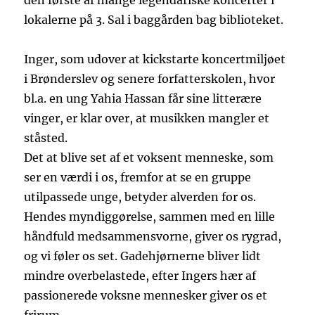
den første af mange legendariske koncerter i
lokalerne på 3. Sal i baggården bag biblioteket.
Inger, som udover at kickstarte koncertmiljøet
i Brønderslev og senere forfatterskolen, hvor
bl.a. en ung Yahia Hassan får sine litterære
vinger, er klar over, at musikken mangler et
ståsted.
Det at blive set af et voksent menneske, som
ser en værdi i os, fremfor at se en gruppe
utilpassede unge, betyder alverden for os.
Hendes myndiggørelse, sammen med en lille
håndfuld medsammensvorne, giver os rygrad,
og vi føler os set. Gadehjørnerne bliver lidt
mindre overbelastede, efter Ingers hær af
passionerede voksne mennesker giver os et