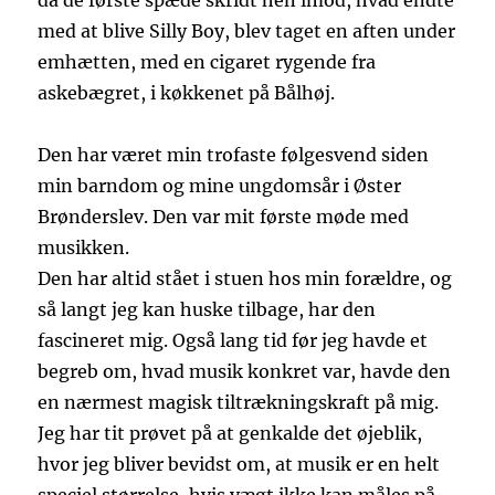
da de første spæde skridt hen imod, hvad endte
med at blive Silly Boy, blev taget en aften under
emhætten, med en cigaret rygende fra
askebægret, i køkkenet på Bålhøj.
Den har været min trofaste følgesvend siden
min barndom og mine ungdomsår i Øster
Brønderslev. Den var mit første møde med
musikken.
Den har altid stået i stuen hos min forældre, og
så langt jeg kan huske tilbage, har den
fascineret mig. Også lang tid før jeg havde et
begreb om, hvad musik konkret var, havde den
en nærmest magisk tiltrækningskraft på mig.
Jeg har tit prøvet på at genkalde det øjeblik,
hvor jeg bliver bevidst om, at musik er en helt