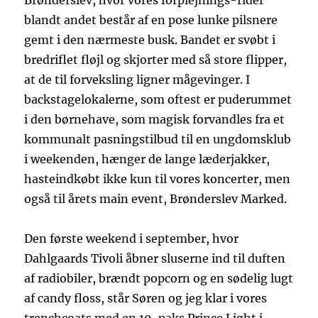
Brønderslev, hvor vores forplejnings-rider
blandt andet består af en pose lunke pilsnere
gemt i den nærmeste busk. Bandet er svøbt i
bredriflet fløjl og skjorter med så store flipper,
at de til forveksling ligner mågevinger. I
backstagelokalerne, som oftest er puderummet
i den børnehave, som magisk forvandles fra et
kommunalt pasningstilbud til en ungdomsklub
i weekenden, hænger de lange læderjakker,
hasteindkøbt ikke kun til vores koncerter, men
også til årets main event, Brønderslev Marked.
Den første weekend i september, hvor
Dahlgaards Tivoli åbner sluserne ind til duften
af radiobiler, brændt popcorn og en sødelig lugt
af candy floss, står Søren og jeg klar i vores