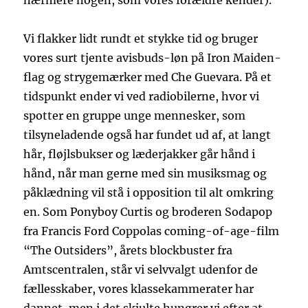
nærmere nogen, som vores forældre kender).
Vi flakker lidt rundt et stykke tid og bruger
vores surt tjente avisbuds-løn på Iron Maiden-
flag og strygemærker med Che Guevara. På et
tidspunkt ender vi ved radiobilerne, hvor vi
spotter en gruppe unge mennesker, som
tilsyneladende også har fundet ud af, at langt
hår, fløjlsbukser og læderjakker går hånd i
hånd, når man gerne med sin musiksmag og
påklædning vil stå i opposition til alt omkring
en. Som Ponyboy Curtis og broderen Sodapop
fra Francis Ford Coppolas coming-of-age-film
“The Outsiders”, årets blockbuster fra
Amtscentralen, står vi selvvalgt udenfor de
fællesskaber, vores klassekammerater har