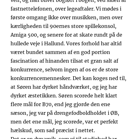
ven, og han bliver bogført i bogen, ved siden af
fastnettelefonen, over legeaftaler. Vi mødes i
første omgang ikke over musikken, men over
kærligheden til 90ernes store spillekonsol,
Amiga 500, og senere for at skate rundt på de
hullede veje i Hallund. Vores forhold har altid
været bundet sammen af en god portion
fascination af hinanden tilsat et gran salt af
konkurrence, selvom ingen af os er de store
konkurrencemennesker. Det kan koges ned til,
at Søren har dyrket håndværket, og jeg har
dyrket æstetikken. Søren scorede helt klart
flere mål for B70, end jeg gjorde den ene
sæson, jeg var på drengefodboldholdet i ØB,
men det ene mål, jeg scorede, var et perfekt
hælskud, som sad præcist i nettet.