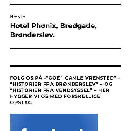
NÆSTE
Hotel Phønix, Bredgade,
Næste
indlæg:
Brønderslev.
FØLG OS PÅ -“GOE` GAMLE VRENSTED” –
“HISTORIER FRA BRØNDERSLEV” – OG
“HISTORIER FRA VENDSYSSEL” – HER
HYGGER VI OS MED FORSKELLIGE
OPSLAG