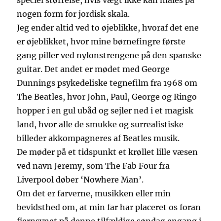
speciel størrelse, hvis vægt ikke kan måles på
nogen form for jordisk skala.
Jeg ender altid ved to øjeblikke, hvoraf det ene
er øjeblikket, hvor mine børnefingre første
gang piller ved nylonstrengene på den spanske
guitar. Det andet er mødet med George
Dunnings psykedeliske tegnefilm fra 1968 om
The Beatles, hvor John, Paul, George og Ringo
hopper i en gul ubåd og sejler ned i et magisk
land, hvor alle de smukke og surrealistiske
billeder akkompagneres af Beatles musik.
De møder på et tidspunkt et krøllet lille væsen
ved navn Jeremy, som The Fab Four fra
Liverpool døber ‘Nowhere Man’.
Om det er farverne, musikken eller min
bevidsthed om, at min far har placeret os foran