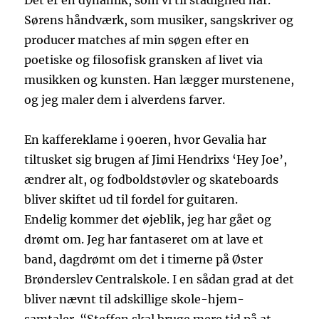
Det er en dynamik, som vi til stadighed har.
Sørens håndværk, som musiker, sangskriver og
producer matches af min søgen efter en
poetiske og filosofisk gransken af livet via
musikken og kunsten. Han lægger murstenene,
og jeg maler dem i alverdens farver.
En kaffereklame i 90eren, hvor Gevalia har
tiltusket sig brugen af Jimi Hendrixs ‘Hey Joe’,
ændrer alt, og fodboldstøvler og skateboards
bliver skiftet ud til fordel for guitaren.
Endelig kommer det øjeblik, jeg har gået og
drømt om. Jeg har fantaseret om at lave et
band, dagdrømt om det i timerne på Øster
Brønderslev Centralskole. I en sådan grad at det
bliver nævnt til adskillige skole-hjem-