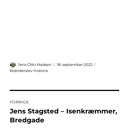
Forfatter
Udgivet
Kategorier
Jens Otto Madsen
18. september 2022
Brønderslev Historie
Indlægsnavigation
FORRIGE
Jens Stagsted – Isenkræmmer,
Forrige
indlæg:
Bredgade