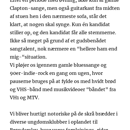
Efter en periode med øvning, ikke kun af gamle
Clapton-sange, men også guitarkast fra midten
af stuen hen i den nærmeste sofa, står det
klart, at nogen skal synge. Kun én kandidat
stiller op, og den kandidat får alle stemmerne.
Ikke så meget på grund af et gudsbenådet
sangtalent, nok nærmere en “hellere ham end
mig-“situation.
Vi pløjer os igennem gamle bluessange og
90er-indie-rock en gang om ugen, hvor
pauserne bruges på at fylde os med hvidt brød
og VHS-bånd med musikvideoer “båndet” fra
VH1 og MTV.
Vi bliver hurtigt notoriske på de skrå brædder i
diverse ungdomsklubber i oplandet til