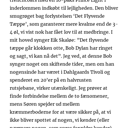
trenchcoats med en 10-paks Prince Light i
inderlommen indkøbt til lejligheden. Den bliver
smugrøget bag forlystelsen ‘Det Flyvende
Tæppe’, som garanterer mere kvalme end de 3-
4 øl, vi vist nok har fået lov til at medbringe. I
mit hoved synger Eik Skaløe: ”Det flyvende
tæppe går klokken otte, Bob Dylan har ringet
og sagt, vi kan nå det”. Jeg ved, at denne Bob
synger noget om skiftende tider, men om han
nogensinde har været i Dahlgaards Tivoli og
spenderet en 20’er på en halvrusten
rutsjebane, virker utænkeligt. Jeg prøver at
finde forbindelse mellem de to fænomener,
mens Søren spejder ud mellem
kræmmerboderne for at være sikker på, at vi
ikke bliver spottet af nogen, vi kender (eller