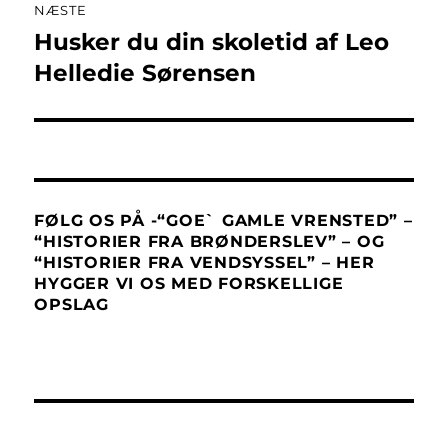
NÆSTE
Husker du din skoletid af Leo
Næste
indlæg:
Helledie Sørensen
FØLG OS PÅ -“GOE` GAMLE VRENSTED” –
“HISTORIER FRA BRØNDERSLEV” – OG
“HISTORIER FRA VENDSYSSEL” – HER
HYGGER VI OS MED FORSKELLIGE
OPSLAG