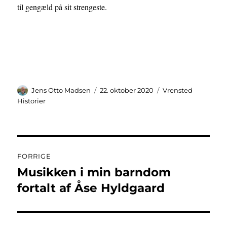
til gengæld på sit strengeste.
Forfatter
Udgivet
Kategorier
Jens Otto Madsen
22. oktober 2020
Vrensted
Historier
Indlægsnavigation
FORRIGE
Musikken i min barndom
Forrige
indlæg:
fortalt af Åse Hyldgaard