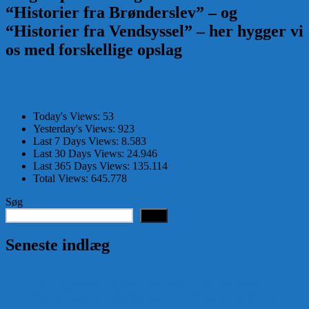
“Historier fra Brønderslev” – og
“Historier fra Vendsyssel” – her hygger vi
os med forskellige opslag
Today's Views:
53
Yesterday's Views:
923
Last 7 Days Views:
8.583
Last 30 Days Views:
24.946
Last 365 Days Views:
135.114
Total Views:
645.778
Søg
Søg
Seneste indlæg
Hvad postmester, sognerådsformand, lokal tillidsmand i
Saltum Bank og frihedskæmper, Oluf Jensen, Saltum har