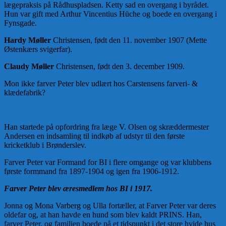
lægepraksis på Rådhuspladsen. Ketty sad en overgang i byrådet.
Hun var gift med Arthur Vincentius Hüche og boede en overgang i
Fynsgade.
Hardy Møller
Christensen, født den 11. november 1907 (Mette
Østenkærs svigerfar).
Claudy Møller
Christensen, født den 3. december 1909.
Mon ikke farver Peter blev udlært hos Carstensens farveri- &
klædefabrik?
Han startede på opfordring fra læge V. Olsen og skræddermester
Andersen en indsamling til indkøb af udstyr til den første
kricketklub i Brønderslev.
Farver Peter var Formand for BI i flere omgange og var klubbens
første formmand fra 1897-1904 og igen fra 1906-1912.
Farver Peter blev æresmedlem hos BI i 1917.
Jonna og Mona Varberg og Ulla fortæller, at Farver Peter var deres
oldefar og, at han havde en hund som blev kaldt PRINS. Han,
farver Peter, og familien boede på et tidspunkt i det store hvide hus