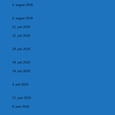
fortalt:
6. august 2026
POSTMESTEREN, SOGNERÅDSFORMANDEN OG
BANKMANDEN OLUF JENSEN fra Saltum –
6. august 2026
Antik og Moderne, Ny antikvitetsforretning til Vrensted
31. juli 2026
Manden med museet, der aldrig har åbent.
31. juli 2026
Skrædder Larsen fra Pandrup bliver skrædder i Paris og gifter
sig med mesters datter
29. juli 2026
DEN UTROLIGE HISTORIE OM SÆBYNITTEN, CARL
BAUDER.
18. juli 2026
Vrensted Kirke, Sct. Thøgersvej, Vrensted 9480 Løkken
18. juli 2026
Dagbog fra en rejse på vestkysten af Vendsyssel og Thy
1865. m.m.
4. juli 2026
Marvtræet under Vestenvinden – Rejsen fra Vordingborg til
Nørre Saltum
21. juni 2026
De taknemmeliges sprog
8. juni 2026