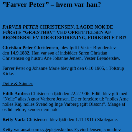
”Farver Peter” – hvem var han?
FARVER PETER
CHRISTENSEN, LAGDE NOK DE
FØRSTE ”GRÆSTØRV” VED OPRETTELSEN AF
BRØNDERSLEV IDRÆTSFORENING, FORKORTET BI?
Christian Peter Christensen
, blev født i Vester Brønderslev
den
14.9.1882.
Han var søn af indsidder Søren Christian
Christensen og hustru Ane Johanne Jensen, Vester Brønderslev.
Farver Peter og Johanne Marie blev gift den 6.10.1905, i Tolstrup
Kirke.
Døtre & Sønner:
Edith Andrea
Christensen født den 22.2.1906. Edith blev gift med
”Nolle” alias Agnor Varberg Jensen. De er forældre til: ”nolles Arne,
nolles Kaj, nolles Svend og Inge Varberg (gift Olsson)”. Mange af
os lidt ældre, kender dem nok.
Ketty Varla
Christensen blev født den 1.11.1911 i Skolegade.
Ketty var ansat som sygeplejerske hos Eyvind Jensen, som drev