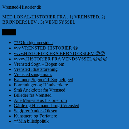
Videre
Vrensted-Historier.dk
til
MED LOKAL-HISTORIER FRA , 1) VRENSTED, 2)
indhold
BRØNDERSLEV , 3) VENDSYSSEL
Menu
***Om hjemmesiden
vvv.VRENSTED HISTORIER 😊
vvvv.HISTORIER FRA BRØNDERSLEV 😊😊
vvvvv.HISTORIER FRA VENDSYSSEL 😊😊😊
Vrensted Sogn – Bogen om
Vrensted Idrætsforening
Vrensted sange m.m.
Kæmner, Sogneråd, Sognefoged
Forretninger og Håndværkere
Små Anekdoter fra Vrensted
Billeder fra Vrensted
Ane Maries Hus-historier om
Gårde og Husmandsbrug i Vrensted
Sagfører Anders Olesen
Kunstnere og Forfattere
**Min billedpolitik