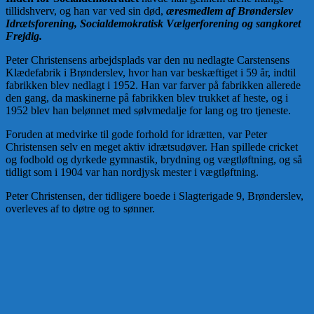
tillidshverv, og han var ved sin død,
æresmedlem af Brønderslev
Idrætsforening, Socialdemokratisk Vælgerforening og sangkoret
Frejdig.
Peter Christensens arbejdsplads var den nu nedlagte Carstensens
Klædefabrik i Brønderslev, hvor han var beskæftiget i 59 år, indtil
fabrikken blev nedlagt i 1952. Han var farver på fabrikken allerede
den gang, da maskinerne på fabrikken blev trukket af heste, og i
1952 blev han belønnet med sølvmedalje for lang og tro tjeneste.
Foruden at medvirke til gode forhold for idrætten, var Peter
Christensen selv en meget aktiv idrætsudøver. Han spillede cricket
og fodbold og dyrkede gymnastik, brydning og vægtløftning, og så
tidligt som i 1904 var han nordjysk mester i vægtløftning.
Peter Christensen, der tidligere boede i Slagterigade 9, Brønderslev,
overleves af to døtre og to sønner.