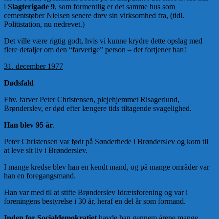
i
Slagterigade 9
, som formentlig er det samme hus som
cementstøber Nielsen senere drev sin virksomhed fra, (tidl.
Politistation, nu nedrevet.)
Det ville være rigtig godt, hvis vi kunne krydre dette opslag med
flere detaljer om den “farverige” person – det fortjener han!
31. december 1977
Dødsfald
Fhv. farver Peter Christensen, plejehjemmet Risagerlund,
Brønderslev, er død efter længere tids tiltagende svagelighed.
Han blev 95 år
.
Peter Christensen var født på Sønderhede i Brønderslev og kom til
at leve sit liv i Brønderslev.
I mange kredse blev han en kendt mand, og på mange områder var
han en foregangsmand.
Han var med til at stifte Brønderslev Idrætsforening og var i
foreningens bestyrelse i 30 år, heraf en del år som formand.
Inden for Socialdemokratiet
havde han gennem årene mange