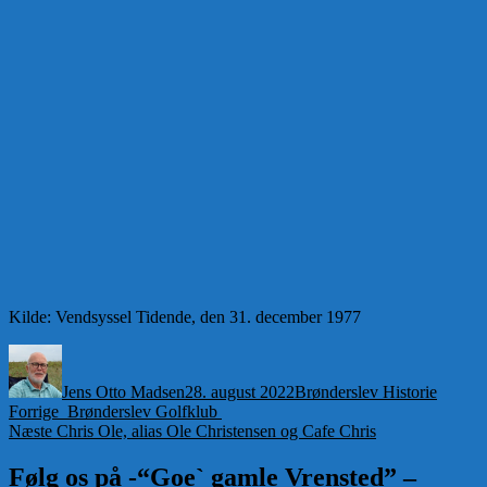
Kilde: Vendsyssel Tidende, den 31. december 1977
Forfatter
Udgivet
Kategorier
Jens Otto Madsen
28. august 2022
Brønderslev Historie
Indlægsnavigation
Forrige
Forrige
Brønderslev Golfklub
Næste
indlæg:
Næste
Chris Ole, alias Ole Christensen og Cafe Chris
indlæg:
Følg os på -“Goe` gamle Vrensted” –