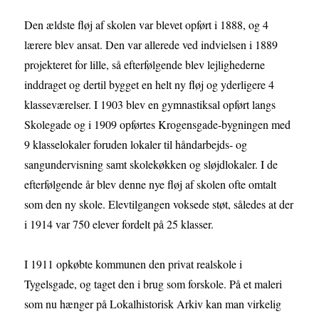
Den ældste fløj af skolen var blevet opført i 1888, og 4
lærere blev ansat. Den var allerede ved indvielsen i 1889
projekteret for lille, så efterfølgende blev lejlighederne
inddraget og dertil bygget en helt ny fløj og yderligere 4
klasseværelser. I 1903 blev en gymnastiksal opført langs
Skolegade og i 1909 opførtes Krogensgade-bygningen med
9 klasselokaler foruden lokaler til håndarbejds- og
sangundervisning samt skolekøkken og sløjdlokaler. I de
efterfølgende år blev denne nye fløj af skolen ofte omtalt
som den ny skole. Elevtilgangen voksede støt, således at der
i 1914 var 750 elever fordelt på 25 klasser.
I 1911 opkøbte kommunen den privat realskole i
Tygelsgade, og taget den i brug som forskole. På et maleri
som nu hænger på Lokalhistorisk Arkiv kan man virkelig