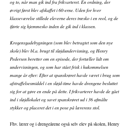
og to, når man gik ind fra frikvarteret. En ordning, der
øvrigt først blev afskaffet i 60-erne. Uden for hver
klasseværelse stillede eleverne deres træsko i en reol, og de
iførte sig hjemmesko inden de gik ind i klassen.
Krogensgadebygningen (som blev betragtet som den nye
skole) blev bl.a. brugt til sløjdundervisning, og Henry
Pedersen beretter om en episode, der fortæller lidt om
undervisningen, og som har stået frisk i hukommelsen
mange år efter: Efter at spanskrøret havde været i brug som
afstraffelsesmiddel i en sløjd-time havde drengene besluttet
sig for at gøre en ende på dette. I frikvarterer havde de gået
ind i sløjdlokalet og savet spanskrøret ud i 36 afmålte
stykker og placeret det i en pose på lærerens stol.
Fhv. lærer og i drengeårene også selv elev på skolen, Henry