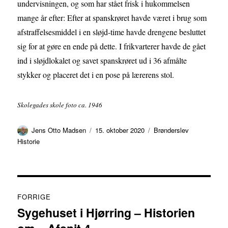
undervisningen, og som har stået frisk i hukommelsen
mange år efter: Efter at spanskrøret havde været i brug som
afstraffelsesmiddel i en sløjd-time havde drengene besluttet
sig for at gøre en ende på dette. I frikvarterer havde de gået
ind i sløjdlokalet og savet spanskrøret ud i 36 afmålte
stykker og placeret det i en pose på lærerens stol.
Skolegades skole foto ca. 1946
Forfatter
Udgivet
Kategorier
Jens Otto Madsen
15. oktober 2020
Brønderslev
Historie
Indlægsnavigation
FORRIGE
Sygehuset i Hjørring – Historien
Forrige
indlæg: