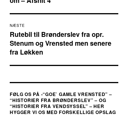
om – Afsnit 4
NÆSTE
Rutebil til Brønderslev fra opr.
Næste
Stenum og Vrensted men senere
indlæg:
fra Løkken
FØLG OS PÅ -“GOE` GAMLE VRENSTED” –
“HISTORIER FRA BRØNDERSLEV” – OG
“HISTORIER FRA VENDSYSSEL” – HER
HYGGER VI OS MED FORSKELLIGE OPSLAG