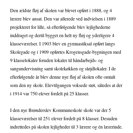
Den ældste fløj af skolen var blevet opført i 1888, og 4
lærere blev ansat. Den var allerede ved indvielsen i 1889
projekteret for lille, så efterfølgende blev lejlighederne
inddraget og dertil bygget en helt ny fløj og yderligere 4
klasseværelser. I 1903 blev en gymnastiksal opført langs
Skolegade og i 1909 opførtes Krogensgade-bygningen med
9 klasselokaler foruden lokaler til håndarbejds- og
sangundervisning samt skolekøkken og sløjdlokaler. I de
efterfølgende år blev denne nye fløj af skolen ofte omtalt
som den ny skole. Elevtilgangen voksede støt, således at der
i 1914 var 750 elever fordelt på 25 klasser.
I den nye Brønderslev Kommuneskole skole var der 5
klasseværelser til 251 elever fordelt på 8 klasser. Desuden
indrettedes på skolen lejligheder til 3 lærere og én lærerinde.