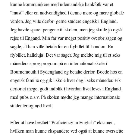
kunne kommunikere med udenlandske bankfolk var et
”must” eller en nødvendighed i denne mere og mere globale
verden. Jeg ville derfor gerne studere engelsk i England.
Jeg havde sparet pengene til skolen, men jeg skulle jo også
rejse til Engand. Min far var meget positiv overfor sagen og
sagde, at han ville betale for en flybillet til London. En
flybillet, halleluja! Det var sager. Jeg meldte mig til et seks
måneders sprog program på en international skole i
Bournemouth i Sydengland og betalte derfor. Boede hos en
engelsk familie og gik i skole hver dag i seks måneder. Fik
derfor et meget godt indblik i hvordan livet leves i England
med pubs o.s.v. På skolen mødte jeg mange internationale
studenter og nød livet.
Efter at have bestået “Proficiency in English” eksamen,
hvilken man kunne ekspandere ved også at kunne oversætte