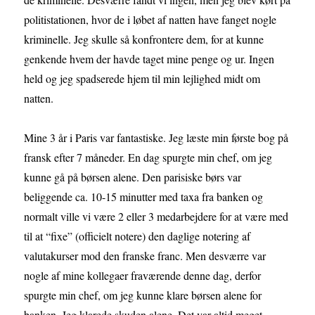
politistationen, hvor de i løbet af natten have fanget nogle
kriminelle. Jeg skulle så konfrontere dem, for at kunne
genkende hvem der havde taget mine penge og ur. Ingen
held og jeg spadserede hjem til min lejlighed midt om
natten.
Mine 3 år i Paris var fantastiske. Jeg læste min første bog på
fransk efter 7 måneder. En dag spurgte min chef, om jeg
kunne gå på børsen alene. Den parisiske børs var
beliggende ca. 10-15 minutter med taxa fra banken og
normalt ville vi være 2 eller 3 medarbejdere for at være med
til at “fixe” (officielt notere) den daglige notering af
valutakurser mod den franske franc. Men desværre var
nogle af mine kollegaer fraværende denne dag, derfor
spurgte min chef, om jeg kunne klare børsen alene for
banken. Jeg klarede skuden alene. Det var altid meget