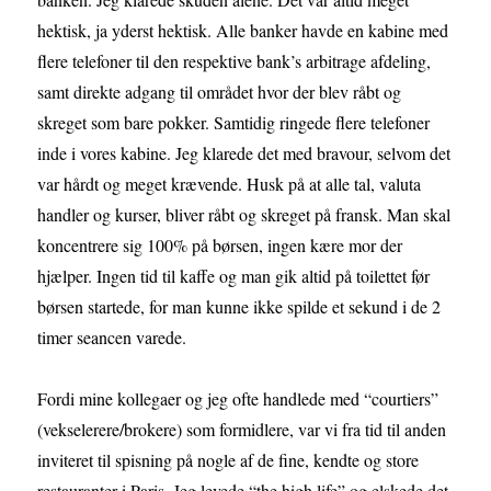
hektisk, ja yderst hektisk. Alle banker havde en kabine med
flere telefoner til den respektive bank’s arbitrage afdeling,
samt direkte adgang til området hvor der blev råbt og
skreget som bare pokker. Samtidig ringede flere telefoner
inde i vores kabine. Jeg klarede det med bravour, selvom det
var hårdt og meget krævende. Husk på at alle tal, valuta
handler og kurser, bliver råbt og skreget på fransk. Man skal
koncentrere sig 100% på børsen, ingen kære mor der
hjælper. Ingen tid til kaffe og man gik altid på toilettet før
børsen startede, for man kunne ikke spilde et sekund i de 2
timer seancen varede.
Fordi mine kollegaer og jeg ofte handlede med “courtiers”
(vekselerere/brokere) som formidlere, var vi fra tid til anden
inviteret til spisning på nogle af de fine, kendte og store
restauranter i Paris. Jeg levede “the high life” og elskede det.