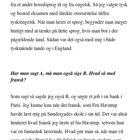
fra et andet hovedsprog til og fra engelsk. Så jeg valgte tysk
og bestod eksamen med direkte oversættelse til/fra
tysk/engelsk. Når man lærer et sprog, begynder man meget
hurtigt med at tænke på dette sprog, hvis man bor i det
pågældende land. Sådan var det også med mig i både
tysktalende lande og i England.
Har man sagt A, må man også sige B. Hvad så med
fransk?
Som sagt så sagde jeg også B, og søgte et job i en bank i
Paris. Jeg kunne kun tale det fransk, som Fru Hæstrup
havde lært mig på Søndergades skole i sin tid. Det var altså
limiteret hvad fransk jeg lærte af fru Hæstrup, selvom hun
var en fantastisk lærerinde. Hvad gør man så, når man vil
søge et job i Paris? Jeg fik faktisk en fransk student, som