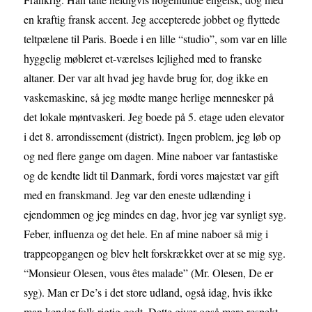
en kraftig fransk accent. Jeg accepterede jobbet og flyttede
teltpælene til Paris. Boede i en lille “studio”, som var en lille
hyggelig møbleret et-værelses lejlighed med to franske
altaner. Der var alt hvad jeg havde brug for, dog ikke en
vaskemaskine, så jeg mødte mange herlige mennesker på
det lokale møntvaskeri. Jeg boede på 5. etage uden elevator
i det 8. arrondissement (district). Ingen problem, jeg løb op
og ned flere gange om dagen. Mine naboer var fantastiske
og de kendte lidt til Danmark, fordi vores majestæt var gift
med en franskmand. Jeg var den eneste udlænding i
ejendommen og jeg mindes en dag, hvor jeg var synligt syg.
Feber, influenza og det hele. En af mine naboer så mig i
trappeopgangen og blev helt forskrækket over at se mig syg.
“Monsieur Olesen, vous êtes malade” (Mr. Olesen, De er
syg). Man er De’s i det store udland, også idag, hvis ikke
man kender folk rigtig godt. Dette giver også mere respekt.