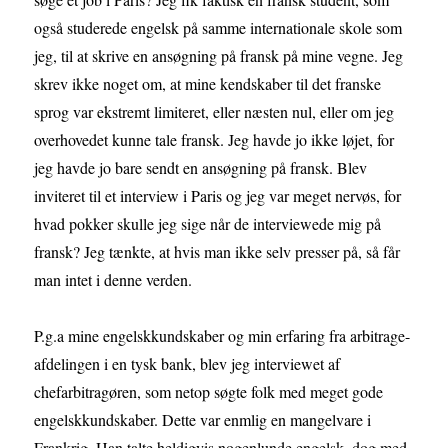
også studerede engelsk på samme internationale skole som
jeg, til at skrive en ansøgning på fransk på mine vegne. Jeg
skrev ikke noget om, at mine kendskaber til det franske
sprog var ekstremt limiteret, eller næsten nul, eller om jeg
overhovedet kunne tale fransk. Jeg havde jo ikke løjet, for
jeg havde jo bare sendt en ansøgning på fransk. Blev
inviteret til et interview i Paris og jeg var meget nervøs, for
hvad pokker skulle jeg sige når de interviewede mig på
fransk? Jeg tænkte, at hvis man ikke selv presser på, så får
man intet i denne verden.
P.g.a mine engelskkundskaber og min erfaring fra arbitrage-
afdelingen i en tysk bank, blev jeg interviewet af
chefarbitragøren, som netop søgte folk med meget gode
engelskkundskaber. Dette var enmlig en mangelvare i
Frankrig. Han talte heldigvis nogenlunde engelsk, dog med