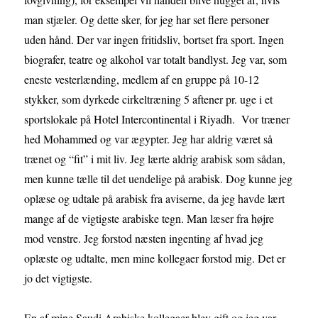
man stjæler. Og dette sker, for jeg har set flere personer
uden hånd. Der var ingen fritidsliv, bortset fra sport. Ingen
biografer, teatre og alkohol var totalt bandlyst. Jeg var, som
eneste vesterlænding, medlem af en gruppe på 10-12
stykker, som dyrkede cirkeltræning 5 aftener pr. uge i et
sportslokale på Hotel Intercontinental i Riyadh. Vor træner
hed Mohammed og var ægypter. Jeg har aldrig været så
trænet og “fit” i mit liv. Jeg lærte aldrig arabisk som sådan,
men kunne tælle til det uendelige på arabisk. Dog kunne jeg
oplæse og udtale på arabisk fra aviserne, da jeg havde lært
mange af de vigtigste arabiske tegn. Man læser fra højre
mod venstre. Jeg forstod næsten ingenting af hvad jeg
oplæste og udtalte, men mine kollegaer forstod mig. Det er
jo det vigtigste.
En af mine Saudi Arabiske kollegaer blev gift og jeg var