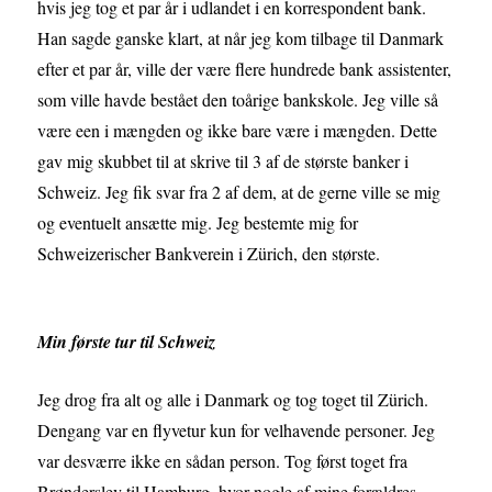
hvis jeg tog et par år i udlandet i en korrespondent bank.
Han sagde ganske klart, at når jeg kom tilbage til Danmark
efter et par år, ville der være flere hundrede bank assistenter,
som ville havde bestået den toårige bankskole. Jeg ville så
være een i mængden og ikke bare være i mængden. Dette
gav mig skubbet til at skrive til 3 af de største banker i
Schweiz. Jeg fik svar fra 2 af dem, at de gerne ville se mig
og eventuelt ansætte mig. Jeg bestemte mig for
Schweizerischer Bankverein i Zürich, den største.
Min første tur til Schweiz
Jeg drog fra alt og alle i Danmark og tog toget til Zürich.
Dengang var en flyvetur kun for velhavende personer. Jeg
var desværre ikke en sådan person. Tog først toget fra
Brønderslev til Hamburg, hvor nogle af mine forældres