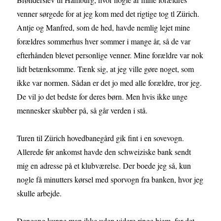
venner sørgede for at jeg kom med det rigtige tog tl Zürich.
Antje og Manfred, som de hed, havde nemlig lejet mine
forældres sommerhus hver sommer i mange år, så de var
efterhånden blevet personlige venner. Mine forældre var nok
lidt betænksomme. Tænk sig, at jeg ville gøre noget, som
ikke var normen. Sådan er det jo med alle forældre, tror jeg.
De vil jo det bedste for deres børn. Men hvis ikke unge
mennesker skubber på, så går verden i stå.
Turen til Zürich hovedbanegård gik fint i en sovevogn.
Allerede før ankomst havde den schweiziske bank sendt
mig en adresse på et klubværelse. Der boede jeg så, kun
nogle få minutters kørsel med sporvogn fra banken, hvor jeg
skulle arbejde.
Dengang kunne man ikke uden videre ringe hjem, for det