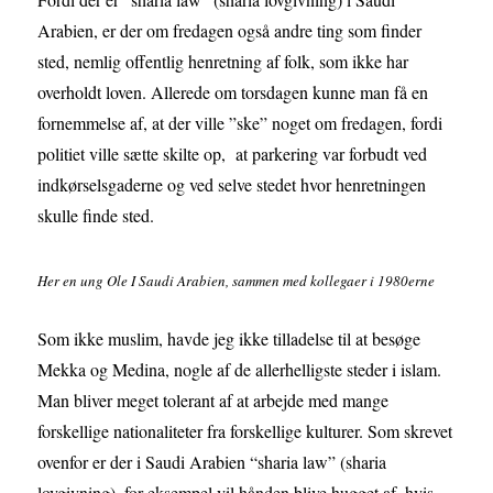
Arabien, er der om fredagen også andre ting som finder
sted, nemlig offentlig henretning af folk, som ikke har
overholdt loven. Allerede om torsdagen kunne man få en
fornemmelse af, at der ville ”ske” noget om fredagen, fordi
politiet ville sætte skilte op, at parkering var forbudt ved
indkørselsgaderne og ved selve stedet hvor henretningen
skulle finde sted.
Her en ung Ole I Saudi Arabien, sammen med kollegaer i 1980erne
Som ikke muslim, havde jeg ikke tilladelse til at besøge
Mekka og Medina, nogle af de allerhelligste steder i islam.
Man bliver meget tolerant af at arbejde med mange
forskellige nationaliteter fra forskellige kulturer. Som skrevet
ovenfor er der i Saudi Arabien “sharia law” (sharia
lovgivning), for eksempel vil hånden blive hugget af, hvis