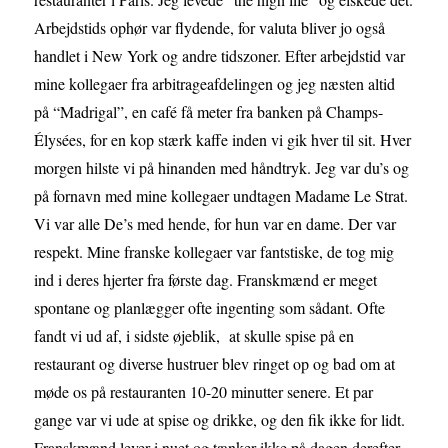
Arbejdstids ophør var flydende, for valuta bliver jo også
handlet i New York og andre tidszoner. Efter arbejdstid var
mine kollegaer fra arbitrageafdelingen og jeg næsten altid
på “Madrigal”, en café få meter fra banken på Champs-
Élysées, for en kop stærk kaffe inden vi gik hver til sit. Hver
morgen hilste vi på hinanden med håndtryk. Jeg var du’s og
på fornavn med mine kollegaer undtagen Madame Le Strat.
Vi var alle De’s med hende, for hun var en dame. Der var
respekt. Mine franske kollegaer var fantstiske, de tog mig
ind i deres hjerter fra første dag. Franskmænd er meget
spontane og planlægger ofte ingenting som sådant. Ofte
fandt vi ud af, i sidste øjeblik, at skulle spise på en
restaurant og diverse hustruer blev ringet op og bad om at
møde os på restauranten 10-20 minutter senere. Et par
gange var vi ude at spise og drikke, og den fik ikke for lidt.
Franskmænd lever i nuet og tænker ikke på dagen derefter.