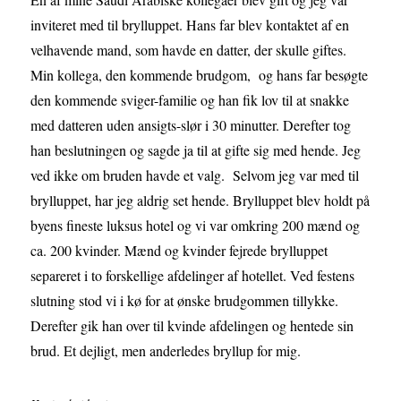
inviteret med til brylluppet. Hans far blev kontaktet af en
velhavende mand, som havde en datter, der skulle giftes.
Min kollega, den kommende brudgom, og hans far besøgte
den kommende sviger-familie og han fik lov til at snakke
med datteren uden ansigts-slør i 30 minutter. Derefter tog
han beslutningen og sagde ja til at gifte sig med hende. Jeg
ved ikke om bruden havde et valg. Selvom jeg var med til
brylluppet, har jeg aldrig set hende. Brylluppet blev holdt på
byens fineste luksus hotel og vi var omkring 200 mænd og
ca. 200 kvinder. Mænd og kvinder fejrede brylluppet
separeret i to forskellige afdelinger af hotellet. Ved festens
slutning stod vi i kø for at ønske brudgommen tillykke.
Derefter gik han over til kvinde afdelingen og hentede sin
brud. Et dejligt, men anderledes bryllup for mig.