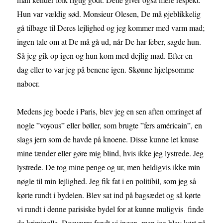
Hun var vældig sød. Monsieur Olesen, De må øjeblikkelig
gå tilbage til Deres lejlighed og jeg kommer med varm mad;
ingen tale om at De må gå ud, når De har feber, sagde hun.
Så jeg gik op igen og hun kom med dejlig mad. Efter en
dag eller to var jeg på benene igen. Skønne hjælpsomme
naboer.
Medens jeg boede i Paris, blev jeg en sen aften omringet af
nogle ”voyous” eller bøller, som brugte ”fers américain”, en
slags jern som de havde på knoene. Disse kunne let knuse
mine tænder eller gøre mig blind, hvis ikke jeg lystrede. Jeg
lystrede. De tog mine penge og ur, men heldigvis ikke min
nøgle til min lejlighed. Jeg fik fat i en politibil, som jeg så
kørte rundt i bydelen. Blev sat ind på bagsædet og så kørte
vi rundt i denne parisiske bydel for at kunne muligvis finde
de kriminelle. Desværre fandt vi ingen, men jeg blev kørt på