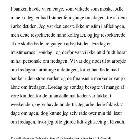
I banken havde vi en etage, som virkede som moske. Alle
mine kollegaer bad bønner fem gange om dagen, tre af dem
i arbejdstiden. Jeg var den eneste ikke muslim i afdelingen,
men dette respekterede mine kollegaer, og jeg respekterede,
at de skulle bede tre gange i arbejdstiden. Fredag er
muslimernes ”søndag” og derfor var vi ikke altid fuldt besat
m.h.t. personale om fredagen. Vi var dog nødt til at arbejde
om fredagen i arbitrage afdelingen, for vi handlede med
banker i den store verden og de finansielle markeder var jo
åbne om fredagen. Lørdag og søndag besøgte vi mange af
vore kunder, for de finansielle markeder var lukket i
weekenden, og vi havde tid dertil. Jeg arbejdede faktisk 7
dage om ugen, dog kunne jeg selv råde over min tid, især
om fredagen, hvor jeg ofte gjorde lidt sightseeing i Riyadh.
Fordi der er ”sharia law” (sharia lovgivning) i Saudi