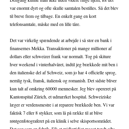
var enormt dyrt og ofte skulle samtalen bestilles. Så det blev
til breve frem og tilbage. En enkelt gang en kort
telefonsamtale, måske med en lille tåre.
Det var virkelig spændende at arbejde i så stor en bank i
finansernes Mekka. Transaktioner på mange millioner af
dollars eller schweizer frank var normalt. Tog på skiture
hver weekend i vinterhalvåret, indtil jeg brækkede mit ben i
den italienske del af Schweiz, som jo har 4 officielle sprog,
nemlig tysk, fransk, italiensk og romanish. Det sidste bliver
kun talt af omkring 60000 mennesker. Jeg blev opereret på
Kantonspital Zürich, et udmærket hospital. Schweiziske
læger er verdensmestre i at reparere brækkede ben. Vi var
faktisk 7 eller 8 stykker, som lå på række til at blive
røntgenfotograferet på en klinik i selve skisportsområdet.
Det var som en fabrik. Fik et midlertidigt meget tyndt gibs