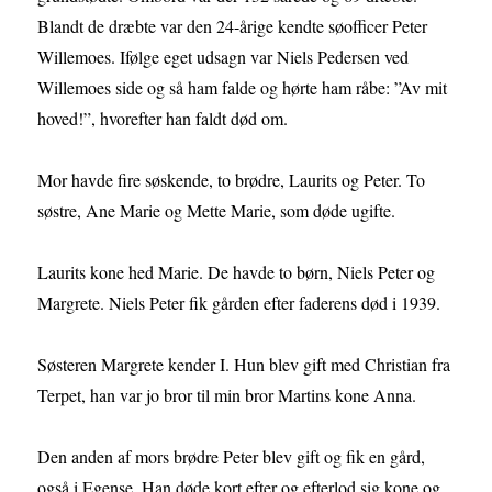
Blandt de dræbte var den 24-årige kendte søofficer Peter
Willemoes. Ifølge eget udsagn var Niels Pedersen ved
Willemoes side og så ham falde og hørte ham råbe: ”Av mit
hoved!”, hvorefter han faldt død om.
Mor havde fire søskende, to brødre, Laurits og Peter. To
søstre, Ane Marie og Mette Marie, som døde ugifte.
Laurits kone hed Marie. De havde to børn, Niels Peter og
Margrete. Niels Peter fik gården efter faderens død i 1939.
Søsteren Margrete kender I. Hun blev gift med Christian fra
Terpet, han var jo bror til min bror Martins kone Anna.
Den anden af mors brødre Peter blev gift og fik en gård,
også i Egense. Han døde kort efter og efterlod sig kone og