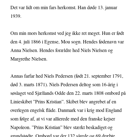
Det var lidt om min fars herkomst. Han døde 13. januar
1939.
Om min mors herkomst ved jeg ikke ret meget. Hun er født
den 4. juli 1866 i Egense, Mou sogn. Hendes fødenavn var
Anna Nielsen. Hendes forældre hed Niels Nielsen og
Margrethe Nielsen.
Annas farfar hed Niels Pedersen (født 21. september 1791,
død 3. marts 1871). Niels Pedersen deltog som 16-årig i
søslaget ved Sjællands Odde den 22. marts 1808 ombord på
Linieskibet ”Prins Kristian”. Skibet blev angrebet af en
overlegen engelsk flåde. Danmark var i krig mod England
som følge af, at vi var allierede med den franske kejser
Napoleon. ”Prins Kristian” blev stærkt beskadiget og
grundstødte. Ombord var der 132 sårede og 69 dræbte.