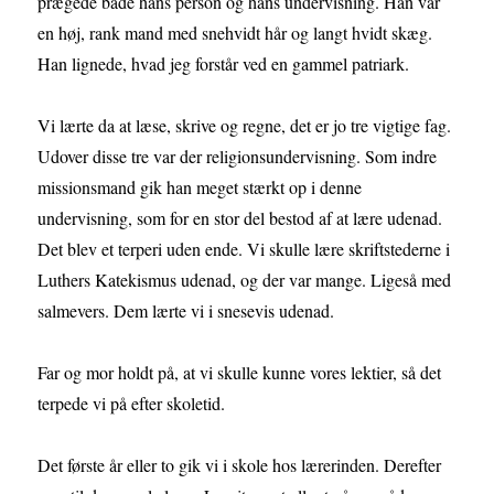
prægede både hans person og hans undervisning. Han var
en høj, rank mand med snehvidt hår og langt hvidt skæg.
Han lignede, hvad jeg forstår ved en gammel patriark.
Vi lærte da at læse, skrive og regne, det er jo tre vigtige fag.
Udover disse tre var der religionsundervisning. Som indre
missionsmand gik han meget stærkt op i denne
undervisning, som for en stor del bestod af at lære udenad.
Det blev et terperi uden ende. Vi skulle lære skriftstederne i
Luthers Katekismus udenad, og der var mange. Ligeså med
salmevers. Dem lærte vi i snesevis udenad.
Far og mor holdt på, at vi skulle kunne vores lektier, så det
terpede vi på efter skoletid.
Det første år eller to gik vi i skole hos lærerinden. Derefter