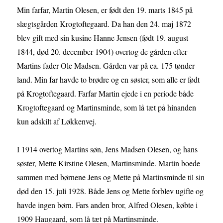
Min farfar, Martin Olesen, er født den 19. marts 1845 på
slægtsgården Krogtoftegaard. Da han den 24. maj 1872
blev gift med sin kusine Hanne Jensen (født 19. august
1844, død 20. december 1904) overtog de gården efter
Martins fader Ole Madsen. Gården var på ca. 175 tønder
land. Min far havde to brødre og en søster, som alle er født
på Krogtoftegaard. Farfar Martin ejede i en periode både
Krogtoftegaard og Martinsminde, som lå tæt på hinanden
kun adskilt af Løkkenvej.
I 1914 overtog Martins søn, Jens Madsen Olesen, og hans
søster, Mette Kirstine Olesen, Martinsminde. Martin boede
sammen med børnene Jens og Mette på Martinsminde til sin
død den 15. juli 1928. Både Jens og Mette forblev ugifte og
havde ingen børn. Fars anden bror, Alfred Olesen, købte i
1909 Haugaard, som lå tæt på Martinsminde.