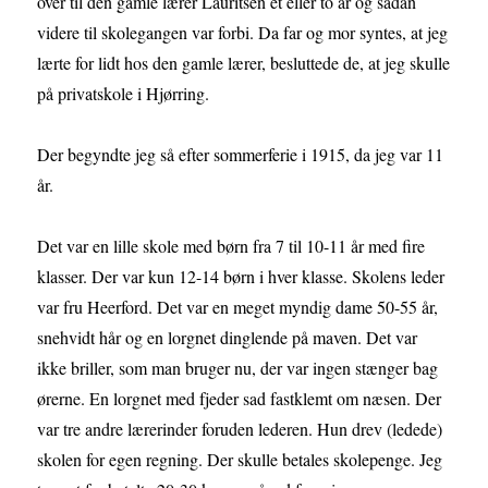
over til den gamle lærer Lauritsen et eller to år og sådan
videre til skolegangen var forbi. Da far og mor syntes, at jeg
lærte for lidt hos den gamle lærer, besluttede de, at jeg skulle
på privatskole i Hjørring.
Der begyndte jeg så efter sommerferie i 1915, da jeg var 11
år.
Det var en lille skole med børn fra 7 til 10-11 år med fire
klasser. Der var kun 12-14 børn i hver klasse. Skolens leder
var fru Heerford. Det var en meget myndig dame 50-55 år,
snehvidt hår og en lorgnet dinglende på maven. Det var
ikke briller, som man bruger nu, der var ingen stænger bag
ørerne. En lorgnet med fjeder sad fastklemt om næsen. Der
var tre andre lærerinder foruden lederen. Hun drev (ledede)
skolen for egen regning. Der skulle betales skolepenge. Jeg