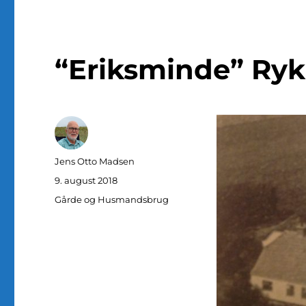
“Eriksminde” Ryk
Forfatter
Jens Otto Madsen
Udgivet
9. august 2018
Kategorier
Gårde og Husmandsbrug