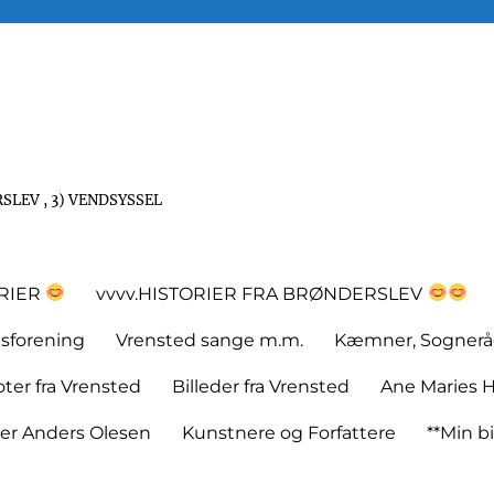
SLEV , 3) VENDSYSSEL
ORIER
vvvv.HISTORIER FRA BRØNDERSLEV
tsforening
Vrensted sange m.m.
Kæmner, Sognerå
er fra Vrensted
Billeder fra Vrensted
Ane Maries H
rer Anders Olesen
Kunstnere og Forfattere
**Min bi