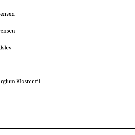
Jensen
rensen
dslev
n
ørglum Kloster til