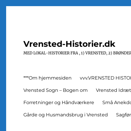
Vrensted-Historier.dk
MED LOKAL-HISTORIER FRA , 1) VRENSTED, 2) BRØNDER
***Om hjemmesiden
vvv.VRENSTED HIST
Vrensted Sogn – Bogen om
Vrensted Idræ
Forretninger og Håndværkere
Små Anekdot
Gårde og Husmandsbrug i Vrensted
Sagfø