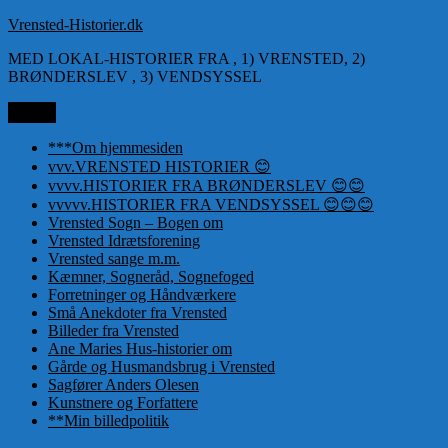
Videre
Vrensted-Historier.dk
til
MED LOKAL-HISTORIER FRA , 1) VRENSTED, 2)
indhold
BRØNDERSLEV , 3) VENDSYSSEL
Menu
***Om hjemmesiden
vvv.VRENSTED HISTORIER 😊
vvvv.HISTORIER FRA BRØNDERSLEV 😊😊
vvvvv.HISTORIER FRA VENDSYSSEL 😊😊😊
Vrensted Sogn – Bogen om
Vrensted Idrætsforening
Vrensted sange m.m.
Kæmner, Sogneråd, Sognefoged
Forretninger og Håndværkere
Små Anekdoter fra Vrensted
Billeder fra Vrensted
Ane Maries Hus-historier om
Gårde og Husmandsbrug i Vrensted
Sagfører Anders Olesen
Kunstnere og Forfattere
**Min billedpolitik