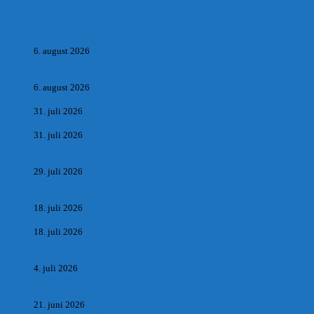
Hvad postmester, sognerådsformand, lokal tillidsmand i
Saltum Bank og frihedskæmper, Oluf Jensen, Saltum har
fortalt:
6. august 2026
POSTMESTEREN, SOGNERÅDSFORMANDEN OG
BANKMANDEN OLUF JENSEN fra Saltum –
6. august 2026
Antik og Moderne, Ny antikvitetsforretning til Vrensted
31. juli 2026
Manden med museet, der aldrig har åbent.
31. juli 2026
Skrædder Larsen fra Pandrup bliver skrædder i Paris og gifter
sig med mesters datter
29. juli 2026
DEN UTROLIGE HISTORIE OM SÆBYNITTEN, CARL
BAUDER.
18. juli 2026
Vrensted Kirke, Sct. Thøgersvej, Vrensted 9480 Løkken
18. juli 2026
Dagbog fra en rejse på vestkysten af Vendsyssel og Thy
1865. m.m.
4. juli 2026
Marvtræet under Vestenvinden – Rejsen fra Vordingborg til
Nørre Saltum
21. juni 2026