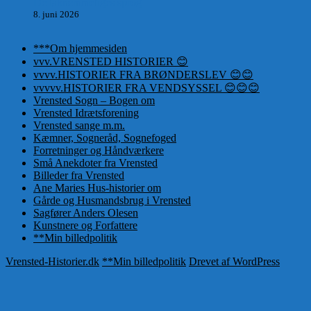
De taknemmeliges sprog
8. juni 2026
***Om hjemmesiden
vvv.VRENSTED HISTORIER 😊
vvvv.HISTORIER FRA BRØNDERSLEV 😊😊
vvvvv.HISTORIER FRA VENDSYSSEL 😊😊😊
Vrensted Sogn – Bogen om
Vrensted Idrætsforening
Vrensted sange m.m.
Kæmner, Sogneråd, Sognefoged
Forretninger og Håndværkere
Små Anekdoter fra Vrensted
Billeder fra Vrensted
Ane Maries Hus-historier om
Gårde og Husmandsbrug i Vrensted
Sagfører Anders Olesen
Kunstnere og Forfattere
**Min billedpolitik
Vrensted-Historier.dk
**Min billedpolitik
Drevet af WordPress