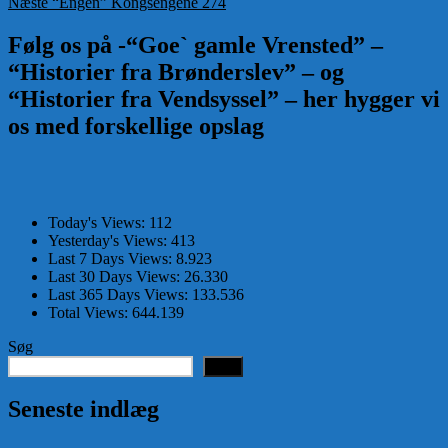
Næste
indlæg:
Næste
“Engen” Kongsengene 274
indlæg:
Følg os på -“Goe` gamle Vrensted” –
“Historier fra Brønderslev” – og
“Historier fra Vendsyssel” – her hygger vi
os med forskellige opslag
Today's Views:
112
Yesterday's Views:
413
Last 7 Days Views:
8.923
Last 30 Days Views:
26.330
Last 365 Days Views:
133.536
Total Views:
644.139
Søg
Søg
Seneste indlæg