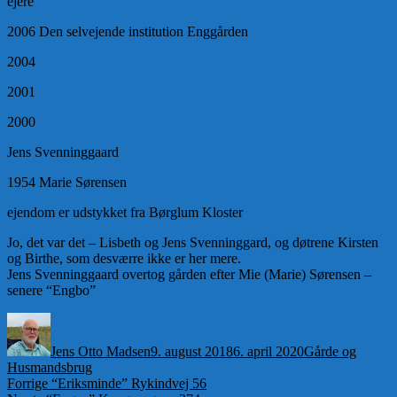
ejere
2006 Den selvejende institution Enggården
2004
2001
2000
Jens Svenninggaard
1954 Marie Sørensen
ejendom er udstykket fra Børglum Kloster
Jo, det var det – Lisbeth og Jens Svenninggard, og døtrene Kirsten
og Birthe, som desværre ikke er her mere.
Jens Svenninggaard overtog gården efter Mie (Marie) Sørensen –
senere “Engbo”
Forfatter
Udgivet
Kategorier
Jens Otto Madsen
9. august 2018
6. april 2020
Gårde og
Husmandsbrug
Indlægsnavigation
Forrige
Forrige
“Eriksminde” Rykindvej 56