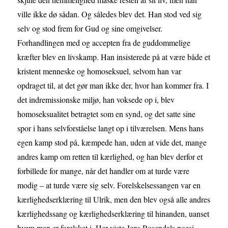
ville ikke dø sådan. Og således blev det. Han stod ved sig
selv og stod frem for Gud og sine omgivelser.
Forhandlingen med og accepten fra de guddommelige
kræfter blev en livskamp. Han insisterede på at være både et
kristent menneske og homoseksuel, selvom han var
opdraget til, at det gør man ikke der, hvor han kommer fra. I
det indremissionske miljø, han voksede op i, blev
homoseksualitet betragtet som en synd, og det satte sine
spor i hans selvforståelse langt op i tilværelsen. Mens hans
egen kamp stod på, kæmpede han, uden at vide det, mange
andres kamp om retten til kærlighed, og han blev derfor et
forbillede for mange, når det handler om at turde være
modig – at turde være sig selv. Forelskelsessangen var en
kærlighedserklæring til Ulrik, men den blev også alle andres
kærlighedssang og kærlighedserklæring til hinanden, uanset
hvem man er forelsket i. Her viste Jens Rosendals poesi,