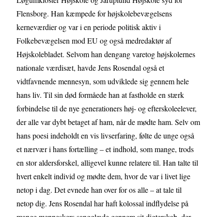
Flensborg. Han kæmpede for højskolebevægelsens
kerneværdier og var i en periode politisk aktiv i
Folkebevægelsen mod EU og også medredaktør af
Højskolebladet. Selvom han dengang varetog højskolernes
nationale værdisæt, havde Jens Rosendal også et
vidtfavnende mennesyn, som udviklede sig gennem hele
hans liv. Til sin død formåede han at fastholde en stærk
forbindelse til de nye generationers høj- og efterskoleelever,
der alle var dybt betaget af ham, når de mødte ham. Selv om
hans poesi indeholdt en vis livserfaring, følte de unge også
et nærvær i hans fortælling – et indhold, som mange, trods
en stor aldersforskel, alligevel kunne relatere til. Han talte til
hvert enkelt individ og mødte dem, hvor de var i livet lige
netop i dag. Det evnede han over for os alle – at tale til
netop dig. Jens Rosendal har haft kolossal indflydelse på
mange menneskers sangglæde gennem sit digterskab, der