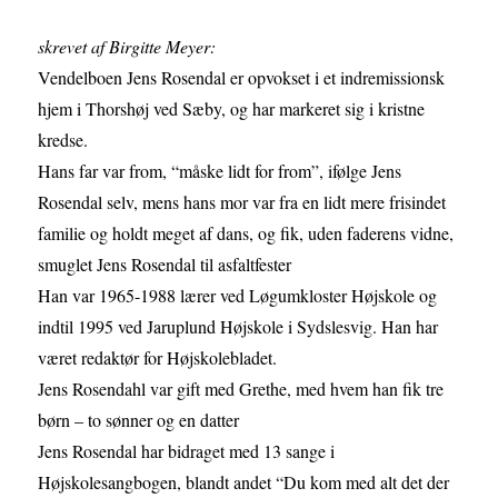
skrevet af Birgitte Meyer:
Vendelboen Jens Rosendal er opvokset i et indremissionsk
hjem i Thorshøj ved Sæby, og har markeret sig i kristne
kredse.
Hans far var from, “måske lidt for from”, ifølge Jens
Rosendal selv, mens hans mor var fra en lidt mere frisindet
familie og holdt meget af dans, og fik, uden faderens vidne,
smuglet Jens Rosendal til asfaltfester
Han var 1965-1988 lærer ved Løgumkloster Højskole og
indtil 1995 ved Jaruplund Højskole i Sydslesvig. Han har
været redaktør for Højskolebladet.
Jens Rosendahl var gift med Grethe, med hvem han fik tre
børn – to sønner og en datter
Jens Rosendal har bidraget med 13 sange i
Højskolesangbogen, blandt andet “Du kom med alt det der