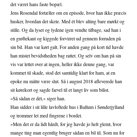
det været hans faste bopæl.
Jens Rosendal fortæller om en episode, hvor han ikke præcis
husker, hvordan det skete. Med ét blev alting bare mørkt og
stille. Og da lyset og lydene igen vendte tilbage, sad han i
en grøftekant og kiggede forvirret ud gennem forruden på
sin bil. Han var kørt galt. For anden gang på kort tid havde
han mistet bevidstheden bag rattet. Og selv om han på sin
vis var lettet over at ingen, heller ikke denne gang, var
kommet til skade, stod det samtidig klart for ham, at en
epoke nu måtte være slut. Så i august 2018 afleverede han
sit kørekort og sagde farvel til et langt liv som bilist.
»Så sådan er dét,« siger han.
Han sidder i sit lille lavloftede hus i Ballum i Sønderjylland
og trommer let med fingrene i bordet.
»Men det er da lidt hårdt, for jeg havde jo helt glemt, hvor
mange ting man egentlig bruger sådan en bil til. Som nu for