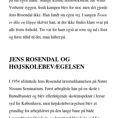
Vorherre ryggen, fordi kampen blev for stor, men det gjorde
Jens Rosendal ikke. Han fandt sin egen vej. I sangen
Troen
er ikke en klippe
skriver han, at der ikke findes klare svar på
alle livets forhold. Tro var for ham også at vove sig ud i livet
og have tillid til det, man håber på.
JENS ROSENDAL OG
HØJSKOLEBEVÆGELSEN
I 1954 afsluttede Jens Rosendal læreruddannelsen på Nørre
Nissum Seminarium. Først arbejdede han på en skole i
Brøndbyøster og blev efterfølgende skoleinspektør i Jersie
syd for København, men højskolebevægelsen blev et
grundlag for arbejdslivet på den lange bane på både
Løgumkloster Højskole og Jaruplund Højskole syd for