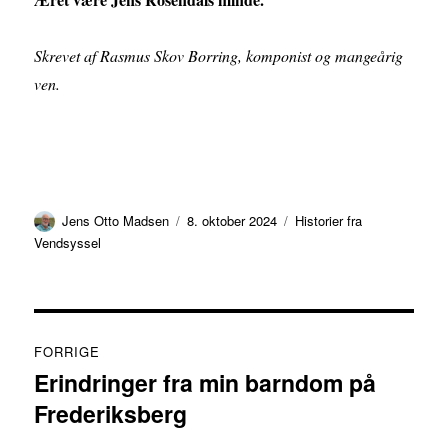
Skrevet af Rasmus Skov Borring, komponist og mangeårig
ven.
Forfatter
Udgivet
Kategorier
Jens Otto Madsen
8. oktober 2024
Historier fra
Vendsyssel
Indlægsnavigation
FORRIGE
Erindringer fra min barndom på
Forrige
Frederiksberg
indlæg: