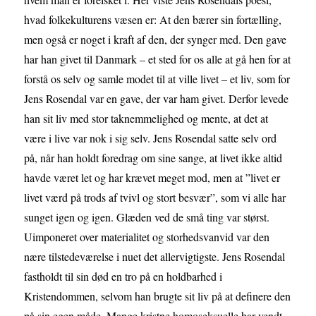
hvad folkekulturens væsen er: At den bærer sin fortælling,
men også er noget i kraft af den, der synger med. Den gave
har han givet til Danmark – et sted for os alle at gå hen for at
forstå os selv og samle modet til at ville livet – et liv, som for
Jens Rosendal var en gave, der var ham givet. Derfor levede
han sit liv med stor taknemmelighed og mente, at det at
være i live var nok i sig selv. Jens Rosendal satte selv ord
på, når han holdt foredrag om sine sange, at livet ikke altid
havde været let og har krævet meget mod, men at ”livet er
livet værd på trods af tvivl og stort besvær”, som vi alle har
sunget igen og igen. Glæden ved de små ting var størst.
Uimponeret over materialitet og storhedsvanvid var den
nære tilstedeværelse i nuet det allervigtigste. Jens Rosendal
fastholdt til sin død en tro på en holdbarhed i
Kristendommen, selvom han brugte sit liv på at definere den
på sin egen måde. Mange kristne homoseksuelle har vendt