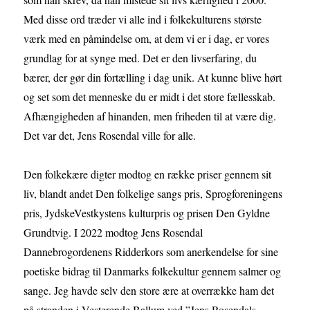
Med disse ord træder vi alle ind i folkekulturens største
værk med en påmindelse om, at dem vi er i dag, er vores
grundlag for at synge med. Det er den livserfaring, du
bærer, der gør din fortælling i dag unik. At kunne blive hørt
og set som det menneske du er midt i det store fællesskab.
Afhængigheden af hinanden, men friheden til at være dig.
Det var det, Jens Rosendal ville for alle.
Den folkekære digter modtog en række priser gennem sit
liv, blandt andet Den folkelige sangs pris, Sprogforeningens
pris, JydskeVestkystens kulturpris og prisen Den Gyldne
Grundtvig. I 2022 modtog Jens Rosendal
Dannebrogordenens Ridderkors som anerkendelse for sine
poetiske bidrag til Danmarks folkekultur gennem salmer og
sange. Jeg havde selv den store ære at overrække ham det
på stranden i Vesterende Ballum ved ”Jens Rosendals