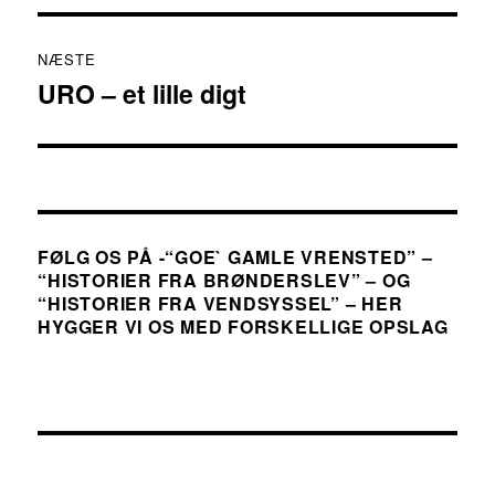
NÆSTE
URO – et lille digt
Næste
indlæg:
FØLG OS PÅ -“GOE` GAMLE VRENSTED” –
“HISTORIER FRA BRØNDERSLEV” – OG
“HISTORIER FRA VENDSYSSEL” – HER
HYGGER VI OS MED FORSKELLIGE OPSLAG