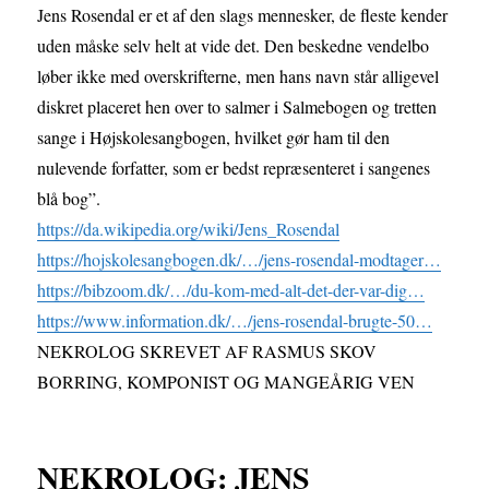
Jens Rosendal er et af den slags mennesker, de fleste kender
uden måske selv helt at vide det. Den beskedne vendelbo
løber ikke med overskrifterne, men hans navn står alligevel
diskret placeret hen over to salmer i Salmebogen og tretten
sange i Højskolesangbogen, hvilket gør ham til den
nulevende forfatter, som er bedst repræsenteret i sangenes
blå bog”.
https://da.wikipedia.org/wiki/Jens_Rosendal
https://hojskolesangbogen.dk/…/jens-rosendal-modtager…
https://bibzoom.dk/…/du-kom-med-alt-det-der-var-dig…
https://www.information.dk/…/jens-rosendal-brugte-50…
NEKROLOG SKREVET AF RASMUS SKOV
BORRING, KOMPONIST OG MANGEÅRIG VEN
NEKROLOG: JENS