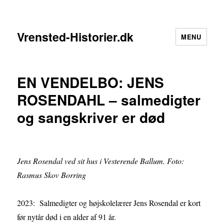
Vrensted-Historier.dk
MENU
EN VENDELBO: JENS
ROSENDAHL – salmedigter
og sangskriver er død
Jens Rosendal ved sit hus i Vesterende Ballum. Foto:
Rasmus Skov Borring
2023: Salmedigter og højskolelærer Jens Rosendal er kort
før nytår død i en alder af 91 år.