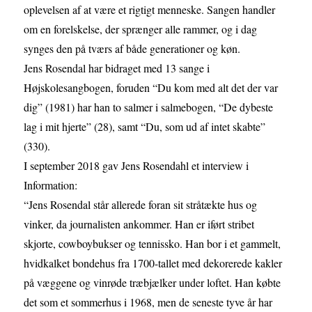
oplevelsen af at være et rigtigt menneske. Sangen handler
om en forelskelse, der sprænger alle rammer, og i dag
synges den på tværs af både generationer og køn.
Jens Rosendal har bidraget med 13 sange i
Højskolesangbogen, foruden “Du kom med alt det der var
dig” (1981) har han to salmer i salmebogen, “De dybeste
lag i mit hjerte” (28), samt “Du, som ud af intet skabte”
(330).
I september 2018 gav Jens Rosendahl et interview i
Information:
“Jens Rosendal står allerede foran sit stråtækte hus og
vinker, da journalisten ankommer. Han er iført stribet
skjorte, cowboybukser og tennissko. Han bor i et gammelt,
hvidkalket bondehus fra 1700-tallet med dekorerede kakler
på væggene og vinrøde træbjælker under loftet. Han købte
det som et sommerhus i 1968, men de seneste tyve år har