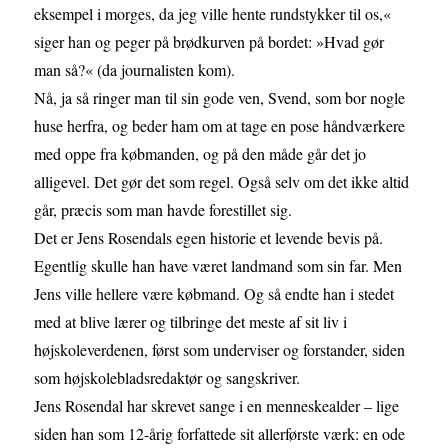
eksempel i morges, da jeg ville hente rundstykker til os,«
siger han og peger på brødkurven på bordet: »Hvad gør
man så?« (da journalisten kom).
Nå, ja så ringer man til sin gode ven, Svend, som bor nogle
huse herfra, og beder ham om at tage en pose håndværkere
med oppe fra købmanden, og på den måde går det jo
alligevel. Det gør det som regel. Også selv om det ikke altid
går, præcis som man havde forestillet sig.
Det er Jens Rosendals egen historie et levende bevis på.
Egentlig skulle han have været landmand som sin far. Men
Jens ville hellere være købmand. Og så endte han i stedet
med at blive lærer og tilbringe det meste af sit liv i
højskoleverdenen, først som underviser og forstander, siden
som højskolebladsredaktør og sangskriver.
Jens Rosendal har skrevet sange i en menneskealder – lige
siden han som 12-årig forfattede sit allerførste værk: en ode