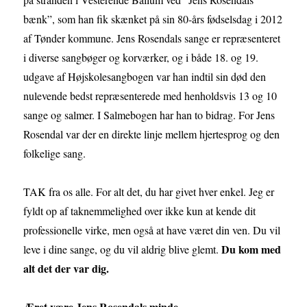
bænk”, som han fik skænket på sin 80-års fødselsdag i 2012
af Tønder kommune. Jens Rosendals sange er repræsenteret
i diverse sangbøger og korværker, og i både 18. og 19.
udgave af Højskolesangbogen var han indtil sin død den
nulevende bedst repræsenterede med henholdsvis 13 og 10
sange og salmer. I Salmebogen har han to bidrag. For Jens
Rosendal var der en direkte linje mellem hjertesprog og den
folkelige sang.
TAK fra os alle. For alt det, du har givet hver enkel. Jeg er
fyldt op af taknemmelighed over ikke kun at kende dit
professionelle virke, men også at have været din ven. Du vil
Du kom med
leve i dine sange, og du vil aldrig blive glemt.
alt det der var dig.
Æret være Jens Rosendals minde.