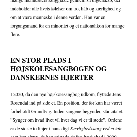
indeholder alle livets følelser om tro, håb og kærlighed og
om at være menneske i denne verden. Han var en
forgangsmand for en minoritet og et nationalikon for mange
flere.
EN STOR PLADS I
HØJSKOLESANGBOGEN OG
DANSKERNES HJERTER
I 2020, da den nye højskolesangbog udkom, flyttede Jens
Rosendal ind på side et. En position, der før kun har været
forbeholdt Grundtvig. Inden sangene begynder, står citatet:
”Synger om hvad livet vil hver dag vi er til stede”. Ordene
er de sidste to linjer i hans digt
Kærlighedssang ved et tab
,
som han skrev, da han mistede sit livs kærlighed i 2000.