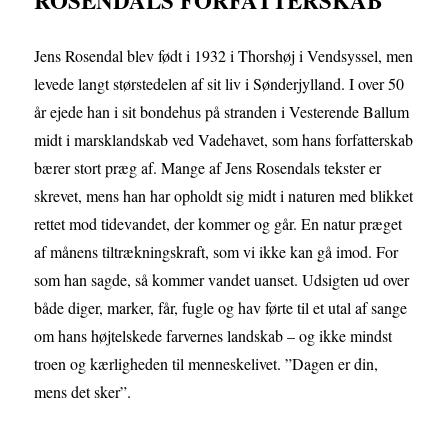
ROSENDALS FORFATTERSKAB
Jens Rosendal blev født i 1932 i Thorshøj i Vendsyssel, men
levede langt størstedelen af sit liv i Sønderjylland. I over 50
år ejede han i sit bondehus på stranden i Vesterende Ballum
midt i marsklandskab ved Vadehavet, som hans forfatterskab
bærer stort præg af. Mange af Jens Rosendals tekster er
skrevet, mens han har opholdt sig midt i naturen med blikket
rettet mod tidevandet, der kommer og går. En natur præget
af månens tiltrækningskraft, som vi ikke kan gå imod. For
som han sagde, så kommer vandet uanset. Udsigten ud over
både diger, marker, får, fugle og hav førte til et utal af sange
om hans højtelskede farvernes landskab – og ikke mindst
troen og kærligheden til menneskelivet. ”Dagen er din,
mens det sker”.