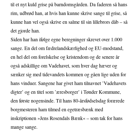
til et nyt kuld grise på barndomsgården. Da faderen så hans
rim, udbrød han, at hvis han kunne skrive sange til grise, så
kunne han vel også skrive en salme til sin lillebrors dåb – så
det gjorde han.
Siden har han ifølge egne beregninger skrevet over 1.000
sange. En del om fædrelandskærlighed og EU-modstand,
en hel del om forelskelse og kristendom og de senere år
også adskillige om Vadehavet, som hver dag hæver og
sænker sig med tidevandets kommen og gåen lige uden for
hans vinduer. Sangene har givet ham tilnavnet ’Vadehavets
digter’ og en titel som ’æresborger’ i Tønder Kommune,
den første nogensinde. Til hans 80-årsfødselsdag forærede
borgmesteren ham tilmed en egetræsbænk med
inskriptionen »Jens Rosendals Bænk« – som tak for hans
mange sange.