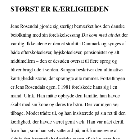
STØRST ER KÆRLIGHEDEN
Jens Rosendal gjorde sig særligt bemærket hos den danske
befolkning med sin forelskelsessang
Du kom med alt de
t der
var dig. Ikke alene er den et storhit i Danmark og synges af
både efterskoleelever, højskoleelever, pensionister og alt
midtimellem – den er desuden oversat til flere sprog og
bliver brugt ude i verden. Sangen beskriver den ultimative
kærlighedshistorie, der sprængte alle rammer. Fortællingen
er Jens Rosendals egen. I 1981 forelskede hans sig i en
mand, Ulrik. Han måtte opbryde den familie, han havde
skabt med sin kone og deres tre børn. Der var ingen vej
tilbage. Modet trådte til, og han insisterede på sin ret til den
kærlighed, der havde været gemt væk. Han var nået dertil,
hvor han, som han selv satte ord på, nok kunne evne at
skjule den hemmelighed måske resten af sit liv, men han