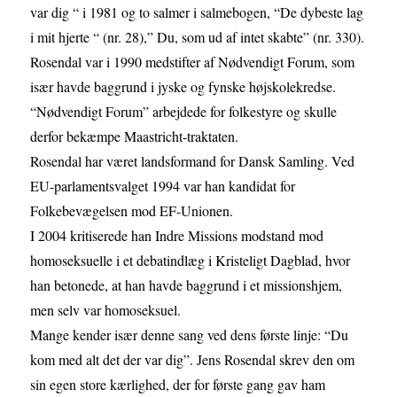
var dig “ i 1981 og to salmer i salmebogen, “De dybeste lag
i mit hjerte “ (nr. 28),” Du, som ud af intet skabte” (nr. 330).
Rosendal var i 1990 medstifter af Nødvendigt Forum, som
især havde baggrund i jyske og fynske højskolekredse.
“Nødvendigt Forum” arbejdede for folkestyre og skulle
derfor bekæmpe Maastricht-traktaten.
Rosendal har været landsformand for Dansk Samling. Ved
EU-parlamentsvalget 1994 var han kandidat for
Folkebevægelsen mod EF-Unionen.
I 2004 kritiserede han Indre Missions modstand mod
homoseksuelle i et debatindlæg i Kristeligt Dagblad, hvor
han betonede, at han havde baggrund i et missionshjem,
men selv var homoseksuel.
Mange kender især denne sang ved dens første linje: “Du
kom med alt det der var dig”. Jens Rosendal skrev den om
sin egen store kærlighed, der for første gang gav ham