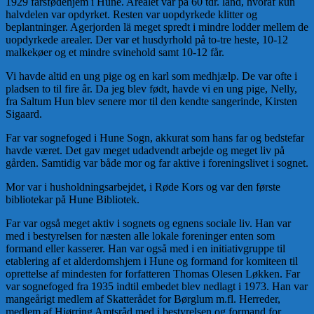
1929 farsfødehjem i Hune. Arealet var på 60 tdr. land, hvoraf kun
halvdelen var opdyrket. Resten var uopdyrkede klitter og
beplantninger. Agerjorden lä meget spredt i mindre lodder mellem de
uopdyrkede arealer. Der var et husdyrhold på to-tre heste, 10-12
malkekøer og et mindre svinehold samt 10-12 får.
Vi havde altid en ung pige og en karl som medhjælp. De var ofte i
pladsen to til fire år. Da jeg blev født, havde vi en ung pige, Nelly,
fra Saltum Hun blev senere mor til den kendte sangerinde, Kirsten
Sigaard.
Far var sognefoged i Hune Sogn, akkurat som hans far og bedstefar
havde været. Det gav meget udadvendt arbejde og meget liv på
gården. Samtidig var både mor og far aktive i foreningslivet i sognet.
Mor var i husholdningsarbejdet, i Røde Kors og var den første
bibliotekar på Hune Bibliotek.
Far var også meget aktiv i sognets og egnens sociale liv. Han var
med i bestyrelsen for næsten alle lokale foreninger enten som
formand eller kasserer. Han var også med i en initiativgruppe til
etablering af et alderdomshjem i Hune og formand for komiteen til
oprettelse af mindesten for forfatteren Thomas Olesen Løkken. Far
var sognefoged fra 1935 indtil embedet blev nedlagt i 1973. Han var
mangeårigt medlem af Skatterådet for Børglum m.fl. Herreder,
medlem af Hjørring Amtsråd med i bestyrelsen og formand for