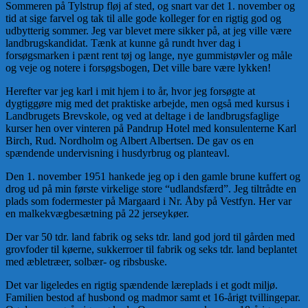
Sommeren på Tylstrup fløj af sted, og snart var det 1. november og
tid at sige farvel og tak til alle gode kolleger for en rigtig god og
udbytterig sommer. Jeg var blevet mere sikker på, at jeg ville være
landbrugskandidat. Tænk at kunne gå rundt hver dag i
forsøgsmarken i pænt rent tøj og lange, nye gummistøvler og måle
og veje og notere i forsøgsbogen, Det ville bare være lykken!
Herefter var jeg karl i mit hjem i to år, hvor jeg forsøgte at
dygtiggøre mig med det praktiske arbejde, men også med kursus i
Landbrugets Brevskole, og ved at deltage i de landbrugsfaglige
kurser hen over vinteren på Pandrup Hotel med konsulenterne Karl
Birch, Rud. Nordholm og Albert Albertsen. De gav os en
spændende undervisning i husdyrbrug og planteavl.
Den 1. november 1951 hankede jeg op i den gamle brune kuffert og
drog ud på min første virkelige store “udlandsfærd”. Jeg tiltrådte en
plads som fodermester på Margaard i Nr. Åby på Vestfyn. Her var
en malkekvægbesætning på 22 jerseykøer.
Der var 50 tdr. land fabrik og seks tdr. land god jord til gården med
grovfoder til køerne, sukkerroer til fabrik og seks tdr. land beplantet
med æbletræer, solbær- og ribsbuske.
Det var ligeledes en rigtig spændende læreplads i et godt miljø.
Familien bestod af husbond og madmor samt et 16-årigt tvillingepar.