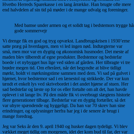
Hvetbo Herreds Sparekasse i en lang årrække. Han brugte ofte mere
end halvdelen af sin tid på møder i de mange udvalg og foreninger.
Med bamse under armen og et solidt tag i bedstemors trygge hån
gode sommervejr
Vi drenge fik en god og tryg opvækst. Landbrugskrisen i 1930’erne
satte præg på hverdagen, men vi led ingen nød. Indtægterne var
små, men mor var en dygtig og økonomisk husmoder. Det meste af
maden blev tilberedt af egne produkter. Bedstemor og bedstefar
boede i et nybygget hus lige ved siden af gården. Her tilbragte vi tre
brødre megen tid. Om efteråret, når det begyndte at blive tidligt
mørkt, holdt vi mørkningstime sammen med dem. Vi sad på gulvet i
hjørnet, hvor bedstemor sad i en lænestol og strikkede. Der var kun
tændt et enkelt lys ved skrivebordet i det andet hjørne af stuen. Her
sad bedstefar og læste op for os eller fortalte om alt det, han havde
oplevet i sit lange liv. På den måde fik vi overbragt slægtens historie
flere generationer tilbage. Bedstefar var en dygtig fortæller, så det
var uhyre spændende og hyggeligt. Da han var 70 skrev han sine
erindringer, og oplysninger herfra har jeg i de senere år brugt i
mange foredrag.
Jeg var Seks år den 9. april 1940 og husker dagen tydeligt. Vi blev
vækket meget tidlig om morgenen, idet der kom bud til far, der var