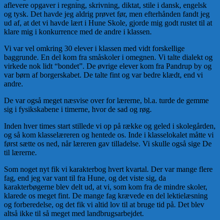
aflevere opgaver i regning, skrivning, diktat, stile i dansk, engelsk
og tysk. Det havde jeg aldrig prøvet før, men efterhånden fandt jeg
ud af, at det vi havde lært i Hune Skole, gjorde mig godt rustet til at
klare mig i konkurrence med de andre i klassen.
Vi var vel omkring 30 elever i klassen med vidt forskellige
baggrunde. En del kom fra småskoler i omegnen. Vi talte dialekt og
virkede nok lidt “bondet”. De øvrige elever kom fra Pandrup by og
var børn af borgerskabet. De talte fint og var bedre klædt, end vi
andre.
De var også meget næsvise over for lærerne, bl.a. turde de gemme
sig i fysikskabene i timerne, hvor de sad og røg.
Inden hver times start stillede vi op på række og geled i skolegården,
og så kom klasselæreren og hentede os. Inde i klasselokalet måtte vi
først sætte os ned, når læreren gav tilladelse. Vi skulle også sige De
til lærerne.
Som noget nyt fik vi karakterbog hvert kvartal. Der var mange flere
fag, end jeg var vant til fra Hune, og det viste sig, da
karakterbøgerne blev delt ud, at vi, som kom fra de mindre skoler,
klarede os meget fint. De mange fag krævede en del lektielæsning
og forberedelse, og det fik vi altid lov til at bruge tid på. Det blev
altså ikke til så meget med landbrugsarbejdet.