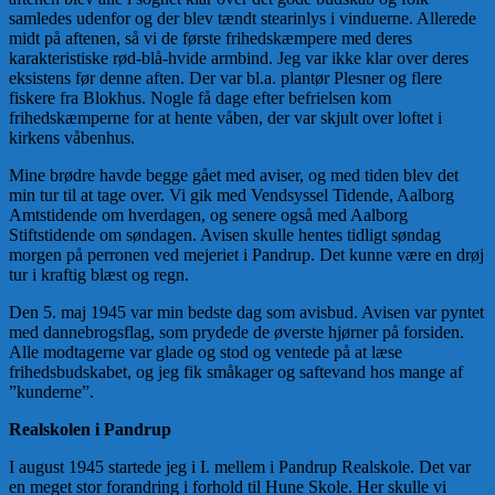
samledes udenfor og der blev tændt stearinlys i vinduerne. Allerede
midt på aftenen, så vi de første frihedskæmpere med deres
karakteristiske rød-blå-hvide armbind. Jeg var ikke klar over deres
eksistens før denne aften. Der var bl.a. plantør Plesner og flere
fiskere fra Blokhus. Nogle få dage efter befrielsen kom
frihedskæmperne for at hente våben, der var skjult over loftet i
kirkens våbenhus.
Mine brødre havde begge gået med aviser, og med tiden blev det
min tur til at tage over. Vi gik med Vendsyssel Tidende, Aalborg
Amtstidende om hverdagen, og senere også med Aalborg
Stiftstidende om søndagen. Avisen skulle hentes tidligt søndag
morgen på perronen ved mejeriet i Pandrup. Det kunne være en drøj
tur i kraftig blæst og regn.
Den 5. maj 1945 var min bedste dag som avisbud. Avisen var pyntet
med dannebrogsflag, som prydede de øverste hjørner på forsiden.
Alle modtagerne var glade og stod og ventede på at læse
frihedsbudskabet, og jeg fik småkager og saftevand hos mange af
”kunderne”.
Realskolen i Pandrup
I august 1945 startede jeg i I. mellem i Pandrup Realskole. Det var
en meget stor forandring i forhold til Hune Skole. Her skulle vi