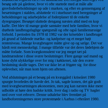
besøg ude på gårdene, hvor vi ofte startede med at måle alle
grovfoderbeholdninger op ude i marken, og efter en gennemgang af
besætningen i stalden, afsluttede vi i stuehuset med beregninger af
beholdninger og udarbejdelse af foderplaner til de enkelte
dyregrupper. Besøget sluttede dengang næsten altid med en kop
kaffe. Det blev til mange gode samtaler med hele familien, hvor vi
drøftede landbrugsfaglige spørgsmål og ofte også familiemæssige
forhold. I perioden fra 1978 til 1982 var der krisetider i landbruget
på grund af faldende mælke- og kødpriser og et meget højt
renteniveau. Mange kvægbrugere måtte give op og sælge. Det var
hårdt rent menneskeligt. I mange tilfælde var det deres fødehjem de
måtte forlade. Som kvægkonsulent var jeg meget tæt på
landmændene i disse svære beslutninger. Flere gange sad mand og
kone dybt ulykkelige over for mig i køkkenet, når den svære
beslutning skulle tages. Det var ikke let at frigøre sig for disse
oplevelser, når man kom hjem om aftenen.
Ved afslutningen på et besøg på en kvæggård i kriseåret 1980
spurgte hvorledes de havde det. Jo tak, sagde konen, det går godt
med kvægbesætningen økonomien, men jeg kan næsten ikke mere
udholde at høre den hadske kritik. hver dag i radio og TV hagler
ned over vort erhverv. Denne udtalelse blev fremført på
landboforeningernes store protestmøde i Aarhus i efteråret 1980.