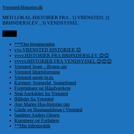
Videre
Vrensted-Historier.dk
til
MED LOKAL-HISTORIER FRA , 1) VRENSTED, 2)
indhold
BRØNDERSLEV , 3) VENDSYSSEL
Menu
***Om hjemmesiden
vvv.VRENSTED HISTORIER 😊
vvvv.HISTORIER FRA BRØNDERSLEV 😊😊
vvvvv.HISTORIER FRA VENDSYSSEL 😊😊😊
Vrensted Sogn – Bogen om
Vrensted Idrætsforening
Vrensted sange m.m.
Kæmner, Sogneråd, Sognefoged
Forretninger og Håndværkere
Små Anekdoter fra Vrensted
Billeder fra Vrensted
Ane Maries Hus-historier om
Gårde og Husmandsbrug i Vrensted
Sagfører Anders Olesen
Kunstnere og Forfattere
**Min billedpolitik