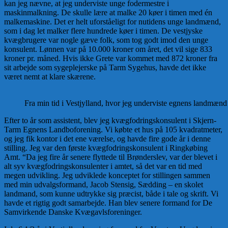
kan jeg nævne, at jeg underviste unge fodermestre i
maskinmalkning. De skulle lære at malke 20 køer i timen med én
malkemaskine. Det er helt uforståeligt for nutidens unge landmænd,
som i dag let malker flere hundrede køer i timen. De vestjyske
kvægbrugere var nogle gæve folk, som tog godt imod den unge
konsulent. Lønnen var på 10.000 kroner om året, det vil sige 833
kroner pr. måned. Hvis ikke Grete var kommet med 872 kroner fra
sit arbejde som sygeplejerske på Tarm Sygehus, havde det ikke
været nemt at klare skærene.
Fra min tid i Vestjylland, hvor jeg underviste egnens landmæn
Efter to år som assistent, blev jeg kvægfodringskonsulent i Skjern-
Tarm Egnens Landboforening. Vi købte et hus på 105 kvadratmeter,
og jeg fik kontor i det ene værelse, og havde fire gode år i denne
stilling. Jeg var den første kvægfodringskonsulent i Ringkøbing
Amt. “Da jeg fire år senere flyttede til Brønderslev, var der blevet i
alt syv kvægfodringskonsulenter i amtet, så det var en tid med
megen udvikling. Jeg udviklede konceptet for stillingen sammen
med min udvalgsformand, Jacob Stensig, Sædding – en skolet
landmand, som kunne udtrykke sig præcist, både i tale og skrift. Vi
havde et rigtig godt samarbejde. Han blev senere formand for De
Samvirkende Danske Kvægavlsforeninger.