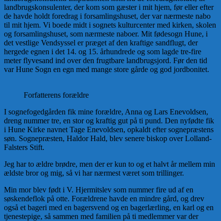
landbrugskonsulenter, der kom som gæster i mit hjem, før eller efter
de havde holdt foredrag i forsamlingshuset, der var nærmeste nabo
til mit hjem. Vi boede midt i sognets kulturcenter med kirken, skolen
og forsamlingshuset, som nærmeste naboer. Mit fødesogn Hune, i
det vestlige Vendsyssel er præget af den kraftige sandflugt, der
hergede egnen i det 14. og 15. århundrede og som lagde tre-fire
meter flyvesand ind over den frugtbare landbrugsjord. Før den tid
var Hune Sogn en egn med mange store gårde og god jordbonitet.
Forfatterens forældre
I sognefogedgården fik mine forældre, Anna og Lars Enevoldsen,
dreng nummer tre, en stor og kraftig gut på ti pund. Den nyfødte fik
i Hune Kirke navnet Tage Enevoldsen, opkaldt efter sognepræstens
søn. Sognepræsten, Haldor Hald, blev senere biskop over Lolland-
Falsters Stift.
Jeg har to ældre brødre, men der er kun to og et halvt år mellem min
ældste bror og mig, så vi har nærmest været som trillinger.
Min mor blev født i V. Hjermitslev som nummer fire ud af en
søskendeflok på otte. Forældrene havde en mindre gård, og drev
også et bageri med en bagersvend og en bagerlærling, en karl og en
tjenestepige, så sammen med familien på ti medlemmer var der