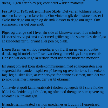
dreng. Ugen efter blev jeg vaccineret – uden matrostøj!
Fra 1940 til 1945 gik jeg i Hune Skole. Det var en toklasset skole
med en lærer og en lærerinde. Om vinteren gik de to store klasser i
skole fire dage om ugen og de små klasser to dage om ugen. Om
sommeren var det omvendt.
Piger og drenge sad i hver sin side af klasseværelset. I de mindste
klasser skrev vi på små tavler med grifler og i de større blev de afløst
af kladdehæfter til blyant eller pen og blæk.
Lærer Ibsen var en god regnelærer og fru Hansen var en dygtig
dansk- og historielærer. Ibsen var den gammeldags lærer, mens fru
Hansen var den unge lærerinde med lidt mere moderne metoder.
En gang om året kom skolekommissionen med sognepræsten eller
sognerådsformanden i spidsen på besøg og overhørte os i de enkelte
fag. Jeg husker ikke, at var nervøse for denne eksamen, men det var
jo nok også mest lærerne, der var til eksamen.
Vi havde et godt kammeratskab i skolen og legede tit i store flokke
både i skoletiden og i fritiden, og ofte med drengene som røvere og
soldater i Klitplantagen.
Et andet samlingssted var hos smedemester Ludvig Hvarregaard.