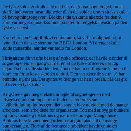
De tyske soldater skulle tale med far, der jo var sognefoged, om at
skaffe indkvarteringsmuligheder til en del soldater, som straks skulle
på bevogtningsopgaver i Blokhus, da tyskerne allerede fra den 9.
april var meget opmærksomme på faren for engelsk invasion på den
jyske vestkyst.
Kort efter den 9. april fik vi en ny radio, så vi fik mulighed for at
lytte til den danske stemme fra BBC i London. Vi drenge skulle
sidde musestille, når der var radio fra London.
I krigsårene fik vi ofte besøg af tyske officerer, der havde ærinder til
sognefogeden. En gang var der en af de tyske officerer, der røg
cigar. Da han ville skodde den, åbnede han med fingrene lemmen til
kaminen for at kaste skoddet derind. Den var gloende varm, så han
brændte sig meget. Det syntes vi drenge var helt i orden, når det gik
ud over en tysk soldat.
Krigsårene gav meget ekstra arbejde til sognefogeden med
tilsigelser, udpantninger, m.v. til den stærkt voksende
civilbefolkning. Indbyggertallet i sognet blev udvidet med de mange
arbejdere, som arbejdede for organisation Tott med at bygge bunkers
og forsvarsanlæg i Blokhus og nærmeste omegn. Mange huse i
Blokhus blev jævnet med jorden for at gøre plads til de mange
bunkersanlæg. Flere af de fremmede arbejdere havde en noget