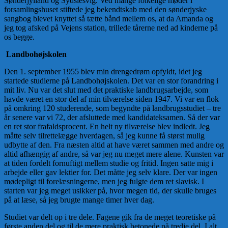
Sønderjylland og Sydslesvig. Ved mange folkelige møder i
forsamlingshuset stiftede jeg bekendtskab med den sønderjyske
sangbog blevet knyttet så tætte bånd mellem os, at da Amanda og
jeg tog afsked på Vejens station, trillede tårerne ned ad kinderne på
os begge.
Landbohøjskolen
Den 1. september 1955 blev min drengedrøm opfyldt, idet jeg
startede studierne på Landbohøjskolen. Det var en stor forandring i
mit liv. Nu var det slut med det praktiske landbrugsarbejde, som
havde været en stor del af min tilværelse siden 1947. Vi var en flok
på omkring 120 studerende, som begyndte på landbrugsstudiet – tre
år senere var vi 72, der afsluttede med kandidateksamen. Så der var
en ret stor frafaldsprocent. En helt ny tilværelse blev indledt. Jeg
måtte selv tilrettelægge hverdagen, så jeg kunne få størst mulig
udbytte af den. Fra næsten altid at have været sammen med andre og
altid afhængig af andre, så var jeg nu meget mere alene. Kunsten var
at tiden fordelt fornuftigt mellem studie og fritid. Ingen satte mig i
arbejde eller gav lektier for. Det måtte jeg selv klare. Der var ingen
mødepligt til forelæsningerne, men jeg fulgte dem ret slavisk. I
starten var jeg meget usikker på, hvor megen tid, der skulle bruges
på at læse, så jeg brugte mange timer hver dag.
Studiet var delt op i tre dele. Fagene gik fra de meget teoretiske på
første anden del og til de mere praktisk betonede på tredje del. I alt