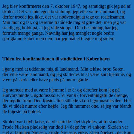
Jeg blev konfirmeret den 7. oktober 1947, og samtidigt gik jeg ud af
skolen. Det var min egen beslutning, jeg ville være landmand, og
derfor troede jeg ikke, det var nødvendigt at tage en realeksamen.
Min mor og far, og lærerne frarådede mig at gøre det, men jeg var
stædig og holdt på, at jeg ville stoppe. Den beslutning har jeg
fortrudt mange gange. Navnlig har jeg manglet nogle bedre
sprogkundskaber men dem har jeg måttet tilegne mig siden!
Tiden fra konfirmationen til studietiden i København
i gang med at uddanne mig til landmand. Min ældste bror, Søren,
der ville være landmand, og jeg skiftedes til at være karl hjemme, og
være på skole eller have plads på andre gårde.
leg startede med at være hjemme i to år og derefter kom jeg på
Halvorsminde Ungdomsskole. Vi var 97 forventningsfulde drenge,
der mødte frem. Den første aften stillede vi op i gymnastiksalen. Her
fik vi tildelt numre efter højde. Jeg fik nummer otte, så jeg var blandt
de højeste på holdet.
Skolen var i dyb krise, da vi startede. Det skyldtes, at forstander
Frode Nielsen pludselig var død 14 dage før, vi ankom. Skolen var
ejet af familien Nielsen. Frode Nielsens enke, Ellen Nielsen, der kun