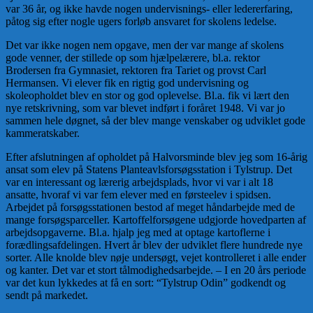
var 36 år, og ikke havde nogen undervisnings- eller ledererfaring,
påtog sig efter nogle ugers forløb ansvaret for skolens ledelse.
Det var ikke nogen nem opgave, men der var mange af skolens
gode venner, der stillede op som hjælpelærere, bl.a. rektor
Brodersen fra Gymnasiet, rektoren fra Tariet og provst Carl
Hermansen. Vi elever fik en rigtig god undervisning og
skoleopholdet blev en stor og god oplevelse. Bl.a. fik vi lært den
nye retskrivning, som var blevet indført i foråret 1948. Vi var jo
sammen hele døgnet, så der blev mange venskaber og udviklet gode
kammeratskaber.
Efter afslutningen af opholdet på Halvorsminde blev jeg som 16-årig
ansat som elev på Statens Planteavlsforsøgsstation i Tylstrup. Det
var en interessant og lærerig arbejdsplads, hvor vi var i alt 18
ansatte, hvoraf vi var fem elever med en førsteelev i spidsen.
Arbejdet på forsøgsstationen bestod af meget håndarbejde med de
mange forsøgsparceller. Kartoffelforsøgene udgjorde hovedparten af
arbejdsopgaverne. Bl.a. hjalp jeg med at optage kartoflerne i
forædlingsafdelingen. Hvert år blev der udviklet flere hundrede nye
sorter. Alle knolde blev nøje undersøgt, vejet kontrolleret i alle ender
og kanter. Det var et stort tålmodighedsarbejde. – I en 20 års periode
var det kun lykkedes at få en sort: “Tylstrup Odin” godkendt og
sendt på markedet.