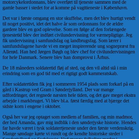
motorcykelordonnans, blev overført til tjeneste sammen med de
gamle basser i stedet for at komme på vagttieneste i Køben
havn.
Det var i første omgang en stor skuffelse, men det blev hurtigt vendt
til noget positivt, idet det halve år som ordonnans for de ældre
gardere blev en god oplevelse. Som en følge af den forlængede
tjenestetid blev der indført civilundervisning for værnepligtige. Jeg
fik undervisning i samfundsfag og landbrugsfag. Som lærer i
samfundsfagene havde vi en meget inspirerende ung sognepræst fra
Allerød. Han hed Jørgen Bøgh og blev chef for civilundervisningen
for hele Danmark. Senere blev han domprovst i Århus.
De 18 måneders soldatertid fløj af sted, og den vil altid stå i min
erindring som en god tid med et rigtigt godt kammeratskab.
Efter soldatertiden fik jeg i sommeren 1954 plads som forkarl på en
gård i Kastrup ved Gram i Sønderjylland. Der var mange
udfordringer, det regnede næsten hele tiden, og det gav meget ekstra
arbejde i markbruget. Vi blev bl.a. først færdig med at bjærge det
sidste korn i engene i oktober.
Også her var jeg optaget som medlem af familien, og min madmor,
der hed Amanda, gav mig indblik i den sønderjyske historie. Hendes
far havde været i tysk soldatertjeneste under den første verdenskrig.
Mange søndage kørte vi rundt og de kendte historiske steder i