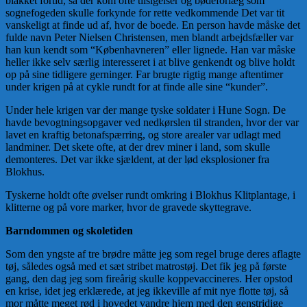
blakket fortid, så der kom ofte tilsigelser og bødeforlæg som
sognefogeden skulle forkynde for rette vedkommende Det var tit
vanskeligt at finde ud af, hvor de boede. En person havde måske det
fulde navn Peter Nielsen Christensen, men blandt arbejdsfæller var
han kun kendt som “Københavneren” eller lignede. Han var måske
heller ikke selv særlig interesseret i at blive genkendt og blive holdt
op på sine tidligere gerninger. Far brugte rigtig mange aftentimer
under krigen på at cykle rundt for at finde alle sine “kunder”.
Under hele krigen var der mange tyske soldater i Hune Sogn. De
havde bevogtningsopgaver ved nedkørslen til stranden, hvor der var
lavet en kraftig betonafspærring, og store arealer var udlagt med
landminer. Det skete ofte, at der drev miner i land, som skulle
demonteres. Det var ikke sjældent, at der lød eksplosioner fra
Blokhus.
Tyskerne holdt ofte øvelser rundt omkring i Blokhus Klitplantage, i
klitterne og på vore marker, hvor de gravede skyttegrave.
Barndommen og skoletiden
Som den yngste af tre brødre måtte jeg som regel bruge deres aflagte
tøj, således også med et sæt stribet matrostøj. Det fik jeg på første
gang, den dag jeg som fireårig skulle koppevaccineres. Her opstod
en krise, idet jeg erklærede, at jeg ikkeville af mit nye flotte tøj, så
mor måtte meget rød i hovedet vandre hjem med den genstridige