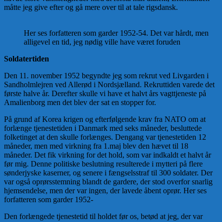
måtte jeg give efter og gå mere over til at tale rigsdansk.
Her ses forfatteren som garder 1952-54. Det var hårdt, men
alligevel en tid, jeg nødig ville have været foruden
Soldatertiden
Den 11. november 1952 begyndte jeg som rekrut ved Livgarden i
Sandholmlejren ved Allerød i Nordsjælland. Rekruttiden varede det
første halve år. Derefter skulle vi have et halvt års vagttjeneste på
Amalienborg men det blev der sat en stopper for.
På grund af Korea krigen og efterfølgende krav fra NATO om at
forlænge tjenestetiden i Danmark med seks måneder, besluttede
folketinget at den skulle forlænges. Dengang var tjenestetiden 12
måneder, men med virkning fra 1.maj blev den hævet til 18
måneder. Det fik virkning for det hold, som var indkaldt et halvt år
før mig. Denne politiske beslutning resulterede i mytteri på flere
sønderjyske kaserner, og senere i fængselsstraf til 300 soldater. Der
var også oprørsstemning blandt de gardere, der stod overfor snarlig
hjemsendelse, men der var ingen, der lavede åbent oprør. Her ses
forfatteren som garder 1952-
Den forlængede tjenestetid til holdet før os, betød at jeg, der var