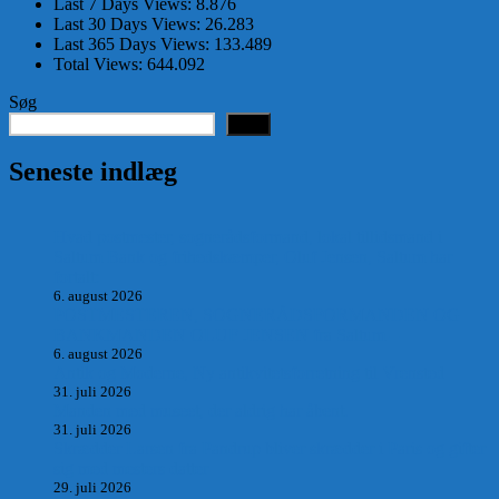
Last 7 Days Views:
8.876
Last 30 Days Views:
26.283
Last 365 Days Views:
133.489
Total Views:
644.092
Søg
Søg
Seneste indlæg
Hvad postmester, sognerådsformand, lokal tillidsmand i
Saltum Bank og frihedskæmper, Oluf Jensen, Saltum har
fortalt:
6. august 2026
POSTMESTEREN, SOGNERÅDSFORMANDEN OG
BANKMANDEN OLUF JENSEN fra Saltum –
6. august 2026
Antik og Moderne, Ny antikvitetsforretning til Vrensted
31. juli 2026
Manden med museet, der aldrig har åbent.
31. juli 2026
Skrædder Larsen fra Pandrup bliver skrædder i Paris og gifter
sig med mesters datter
29. juli 2026