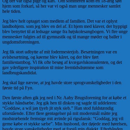
Og der var også pige og karl. Om sommeren kom en 18-årig søn
hjem som forkarl, så her var vi også man unge mennesker samlet
hele tiden.
Jeg blev helt optaget som medlem af familien. Det var et oplyst
landbohjem. som jeg blev en del af. Et hjem med klaver, der hyppigt
blev benyttet til at ledsage sange fra højskolesangbogen. Vi fire unge
mennesker fulgtes ad til gymnastik og til mange møder og baller i
ungdomsforeningen.
Jeg fik stort udbytte af mit fodermesterjob. Besætningen var en
avlsbesætning, og køerne blev kåret, og der blev ført
familiestambog. Vi fik ofte besøg af kvægavlskonsulenten, og det
gav yderligere inspiration til mine fremtidsdrømme som
landbrugskandidat.
Jeg skal lige nævne, at jeg havde store sprogvanskeligheder i den
første tid på Fyn.
Den første aften gik jeg ned i Nr. Aaby Brugsforening for at købe et
stykke håndsæbe. Jeg gik hen til disken og sagde til uddeleren:
“Goddaw, a wil jan tjyeb jit styk sieb.” Han stod fuldstændig
uforstående. Efter flere gentagelser på mit modersmål måtte jeg
modstræbende fremsige mit ærinde på rigsdansk: “Goddag, jeg vil
gerne købe et stykke sæbe”. Min husbond, der døjede med hørelsen,
havde store vanskeligheder med at forstå min dialekt, Efterhånden