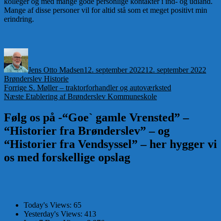
kolleger og med mange gode personlige kontakter i ind- og udland.
Mange af disse personer vil for altid stå som et meget positivt min
erindring.
Forfatter
Udgivet
Kate
Jens Otto Madsen
12. september 2022
12. september 2022
Brønderslev Historie
Indlægsnavigation
Forrige
Forrige
S. Møller – traktorforhandler og autoværksted
Næste
indlæg:
Næste
Etablering af Brønderslev Kommuneskole
indlæg:
Følg os på -“Goe` gamle Vrensted” –
“Historier fra Brønderslev” – og
“Historier fra Vendsyssel” – her hygger vi
os med forskellige opslag
Today's Views:
65
Yesterday's Views:
413