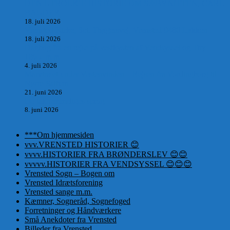
DEN UTROLIGE HISTORIE OM SÆBYNITTEN, CARL
BAUDER.
18. juli 2026
Vrensted Kirke, Sct. Thøgersvej, Vrensted 9480 Løkken
18. juli 2026
Dagbog fra en rejse på vestkysten af Vendsyssel og Thy
1865. m.m.
4. juli 2026
Marvtræet under Vestenvinden – Rejsen fra Vordingborg til
Nørre Saltum
21. juni 2026
De taknemmeliges sprog
8. juni 2026
***Om hjemmesiden
vvv.VRENSTED HISTORIER 😊
vvvv.HISTORIER FRA BRØNDERSLEV 😊😊
vvvvv.HISTORIER FRA VENDSYSSEL 😊😊😊
Vrensted Sogn – Bogen om
Vrensted Idrætsforening
Vrensted sange m.m.
Kæmner, Sogneråd, Sognefoged
Forretninger og Håndværkere
Små Anekdoter fra Vrensted
Billeder fra Vrensted