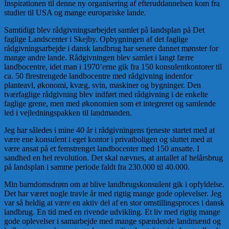
Inspirationen til denne ny organisering af efteruddannelsen kom fra
studier til USA og mange europæiske lande.
Samtidigt blev rådgivningsarbejdet samlet på landsplan på Det
faglige Landscenter i Skejby. Opbygningen af det faglige
rådgivningsarbejde i dansk landbrug har senere dannet mønster for
mange andre lande. Rådgivningen blev samlet i langt færre
landbocentre, idet man i 1970’erne gik fra 150 konsulentkontorer til
ca. 50 firestrengede landbocentre med rådgivning indenfor
planteavl, økonomi, kvæg, svin, maskiner og bygninger. Den
tværfaglige rådgivning blev indført med rådgivning i de enkelte
faglige grene, men med økonomien som et integreret og samlende
led i vejledningspakken til landmanden.
Jeg har således i mine 40 år i rådgivningens tjeneste startet med at
være ene konsulent i eget kontor i privatboligen og sluttet med at
være ansat på et femstrenget landbocenter med 150 ansatte. I
sandhed en hel revolution. Det skal nævnes, at antallet af helårsbrug
på landsplan i samme periode faldt fra 230.000 til 40.000.
Min barndomsdrøm om at blive landbrugskonsulent gik i opfyldelse.
Det har været nogle travle år med rigtig mange gode oplevelser. Jeg
var så heldig at være en aktiv del af en stor omstillingsproces i dansk
landbrug. En tid med en rivende udvikling. Et liv med rigtig mange
gode oplevelser i samarbejde med mange spændende landmænd og