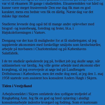
var vi til eksamen 38 gange i studietiden. Eksamenstiden var hård og
kunne være meget frustrerende Den ene dag fik man en god
karakter, mens ens bedste ven fik en dårlig. Næste dag var det
måske lige modsat
Studierne levnede dog også tid til mange andre oplevelser med
biograf- og teaterbesøg, foredrag og fester, bl.a. i
Højskoleforeningen i Vartorv.
Dengang var der kun få muligheder for at få studielegater, så jeg
supplerede økonomien med forskellige småjobs som færdselstæller,
arbejde på travbanen i Charlottenlund og på Københavns
Salatfabrik.
I de tre studieår spekulerede jeg på, hvilket job jeg skulle søge, når
uddannelsen var færdig. Jeg ville gerne arbejde med økonomi eller
kvægbrug, så jeg overvejede at søge ind på Landbrugets
Driftsbureau i København, men det endte dog med, at jeg den 1. maj
1958 startede som assistent hos konsulent Anders Høgh i Skjern.
Tiden i Vestjylland
Arbejdsområdet i Skjern omfattede den sydligste tredjedel af
Ringkøbing Amt. Jeg fik en god og bred oplæring i alsidigt
konsulentarbejde indenfor kvægavl og fodring. Som et kuriosum