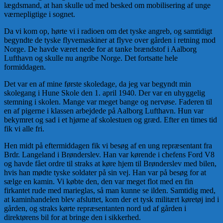
lægdsmand, at han skulle ud med besked om mobilisering af unge
værnepligtige i sognet.
Da vi kom op, hørte vi i radioen om det tyske angreb, og samtidigt
begyndte de tyske flyvemaskiner at flyve over gården i retning mod
Norge. De havde været nede for at tanke brændstof i Aalborg
Lufthavn og skulle nu angribe Norge. Det fortsatte hele
formiddagen.
Det var en af mine første skoledage, da jeg var begyndt min
skolegang i Hune Skole den 1. april 1940. Der var en uhyggelig
stemning i skolen. Mange var meget bange og nervøse. Faderen til
en af pigerne i klassen arbejdede på Aalborg Lufthavn. Hun var
bekymret og sad i et hjørne af skolestuen og græd. Efter en times tid
fik vi alle fri.
Hen midt på eftermiddagen fik vi besøg af en ung repræsentant fra
Brdr. Langeland i Brønderslev. Han var kørende i chefens Ford V8
og havde fået ordre til straks at køre hjem til Brønderslev med bilen,
hvis han mødte tyske soldater på sin vej. Han var på besøg for at
sælge en kamin. Vi købte den, den var meget flot med en fin
firkantet rude med marieglas, så man kunne se ilden. Samtidig med,
at kaminhandelen blev afsluttet, kom der et tysk militært køretøj ind i
gården, og straks kørte repræsentanten nord ud af gården i
direktørens bil for at bringe den i sikkerhed.