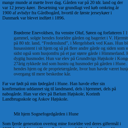
mange munde at mætte hver dag. Gården var på 20 tdr. land og der
var 12 jersey-køer. Besætning var grundlagt ved køb omkring år
1900 af avlsdyr fra Gårdbogård, hvortil de første jerseykøer i
Danmark var blevet indført i 1896.
Brødrene Enevoldsen, fra venstre Oluf, Søren og forfatteren
I 1
gammel, solgte hendes forældre gården og bageriet i V. Hjermit
på 80 tdr. land, “Fredenslund”, i Mergelsbæk ved Kaas. Hun bl
husassistent i sit hjem og så på flere andre gårde og siden som 
sidst også som husjomfru på et par større gårde i Himmerland.
dygtig husmoder. Hun var elev på Grundtvigs Højskole i Kon
27årig rykkede ind som hustru og husmoder på gården i Hune.
hendes hjem og de proprietærgårde, hvor hun havde været husjo
overgang til mere beskedne kår.
Far var født på min fødegård i Hune. Han havde efter sin
konfirmation uddannet sig til landmand, dels i hjemmet, dels på
nabogårde. Han var elev på Bælum Højskole, Korinth
Landbrugsskole og Askov Højskole.
Mit hjem Sognefogedgården i Hune
Som fjerde generation overtog mine forældre ved deres giftermål i