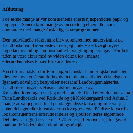
Afslutning
I de første mange år var konsulentens eneste hjælpemiddel papir og
kuglepen. Senere kom mange avancerede hjælpemidler som
computere med mange forskellige styreprogrammer.
Den individuelle rådgivning blev suppleret med undervisning på
Landboskolen i Brønderslev, hvor jeg underviste kvægbrugere,
unge landmænd og landhusmødre i kvægbrug og kvægavl. For hele
tiden at være ajour med ny viden deltog jeg i mange
efteruddannelses-kurser for konsulenter.
Via et formandskab for Foreningen Danske Landbrugskonsulenter
blev jeg i mange år stærkt involveret i denne aktivitet på landsplan.
Igennem udvalg og bestyrelser nedsat af Landbrugsministeriet,
Landboforeningerne, Husmandsforeningerne og
Konsulentforeningen var jeg med til at udvikle al efteruddannelse på
Tune Landboskole ved Roskilde og på Koldkærgaard ved Århus. I
mange år var jeg med til at planlægge disse kurser, og ofte var jeg
enten deltager eller kursusleder pa kvægholdene. På disse kurser fik
lokalkonsulenterne efteruddannelse og ajourført deres fagområde.
Det blev sat rigtigt i system i 1970’erne og fremover, og det gav et
markant løft i det lokale rådgivningsarbejde.