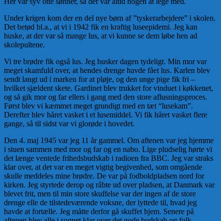
Her var syv otte sønner, så der var altid nogen at lege med.
Under krigen kom der en del nye børn af ”tyskerarbejdere” i skolen.
Det betød bl.a., at vi i 1942 fik en kraftig luseepidemi. Jeg kan
huske, at der var så mange lus, at vi kunne se dem løbe hen ad
skolepultene.
Vi tre brødre fik også lus. Jeg husker dagen tydeligt. Min mor var
meget skamfuld over, at hendes drenge havde fået lus. Karlen blev
sendt langt ud i marken for at pløje, og den unge pige fik fri –
hvilket sjældent skete. Gardinet blev trukket for vinduet i køkkenet,
og så gik mor og far ellers i gang med den store aflusningsproces.
Først blev vi kæmmet meget grundigt med en tæt “lusekam”.
Derefter blev håret vasket i et lusemiddel. Vi fik håret vasket flere
gange, så til sidst var vi glorøde i hovedet.
Den 4. maj 1945 var jeg 11 år gammel. Om aftenen var jeg hjemme
i stuen sammen med mor og far og en nabo. Lige pludselig hørte vi
det længe ventede frihedsbudskab i radioen fra BBC. Jeg var straks
klar over, at det var en meget vigtig begivenhed, som omgående
skulle meddeles mine brødre. De var på fodboldpladsen nord for
kirken. Jeg styrtede derop og råbte ud over pladsen, at Danmark var
blevet frit, men til min store skuffelse var der ingen af de store
drenge elle de tilstedeværende voksne, der lyttede til, hvad jeg
havde at fortælle. Jeg måtte derfor gå skuffet hjem. Senere på
aftenen blev alle i sognet klar over det gode budskab og folk