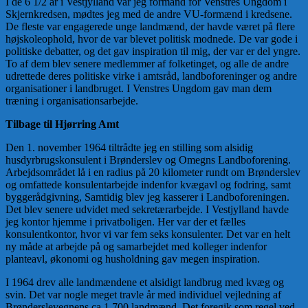
I de 6 1/2 år i Vestjylland var jeg formand for Venstres Ungdom i
Skjernkredsen, mødtes jeg med de andre VU-formænd i kredsene.
De fleste var engagerede unge landmænd, der havde været på flere
højskoleophold, hvor de var blevet politisk modnede. De var gode i
politiske debatter, og det gav inspiration til mig, der var er del yngre.
To af dem blev senere medlemmer af folketinget, og alle de andre
udrettede deres politiske virke i amtsråd, landboforeninger og andre
organisationer i landbruget. I Venstres Ungdom gav man dem
træning i organisationsarbejde.
Tilbage til Hjørring Amt
Den 1. november 1964 tiltrådte jeg en stilling som alsidig
husdyrbrugskonsulent i Brønderslev og Omegns Landboforening.
Arbejdsområdet lå i en radius på 20 kilometer rundt om Brønderslev
og omfattede konsulentarbejde indenfor kvægavl og fodring, samt
byggerådgivning, Samtidig blev jeg kasserer i Landboforeningen.
Det blev senere udvidet med sekretærarbejde. I Vestjylland havde
jeg kontor hjemme i privatboligen. Her var der et fælles
konsulentkontor, hvor vi var fem seks konsulenter. Det var en helt
ny måde at arbejde på og samarbejdet med kolleger indenfor
planteavl, økonomi og husholdning gav megen inspiration.
I 1964 drev alle landmændene et alsidigt landbrug med kvæg og
svin. Det var nogle meget travle år med individuel vejledning af
Brønderslevegnens ca.1.700 landmænd. Det foregik som regel ved