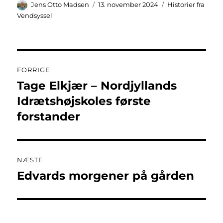
Forfatter
Udgivet
Kategorier
Jens Otto Madsen
13. november 2024
Historier fra
Vendsyssel
Indlægsnavigation
FORRIGE
Tage Elkjær – Nordjyllands
Forrige
indlæg:
Idrætshøjskoles første
forstander
NÆSTE
Edvards morgener på gården
Næste
indlæg: